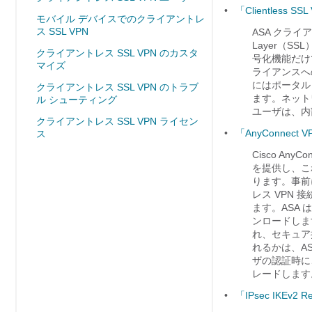
•
「Clientless SSL
モバイル デバイスでのクライアントレ
ス SSL VPN
ASA クライ
Layer（S
クライアントレス SSL VPN のカスタ
号化機能だけ
マイズ
ライアンスへ
にはポータル
クライアントレス SSL VPN のトラブ
ます。ネット
ル シューティング
ユーザは、内
クライアントレス SSL VPN ライセン
•
「AnyConnect V
ス
Cisco Any
を提供し、こ
ります。事前
レス VPN
ます。ASA
ンロードしま
れ、セキュア
れるかは、A
ザの認証時に
レードします
•
「IPsec IKEv2 R