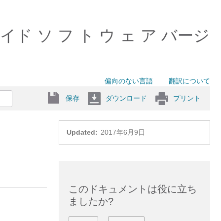
イド ソ フ ト ウ ェ ア バージ
偏向のない言語
翻訳について
保存
ダウンロード
プリント
Updated:
2017年6月9日
このドキュメントは役に立ち
ましたか?