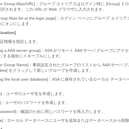
tion Group Alias/URL]：グループ エイリアスはログイン時に [Group]
択されます。この URL が Web ブラウザに入力されます。
 Group Alias list at the login page]：ログイン ページにグループ 
合にオンにします。
ication]
証情報を指定します。
e using a AAA server group]：ASA がリモート AAA サーバ グループ
にする場合にイネーブルにします。
erver Group Name]：事前設定されたグループのリストから AAA サーバ
ew]
をクリックして新しいグループを作成します。
e using the local user database]：ASA に保存されているローカル デ
。
ame]：ユーザのユーザ名を作成します。
ord]：ユーザのパスワードを作成します。
rm Password]：確認のために同じパスワードを再入力します。
Delete]：ローカル データベースにユーザを追加またはデータベースから削