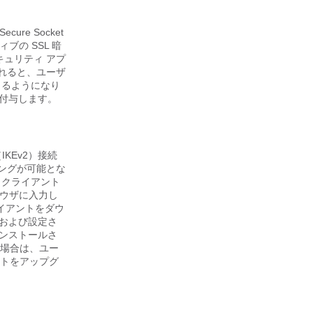
re Socket
ブの SSL 暗
キュリティ アプ
されると、ユーザ
きるようになり
付与します。
（IKEv2）接続
リングが可能とな
、クライアント
ラウザに入力し
ライアントをダウ
および設定さ
ンストールさ
る場合は、ユー
ントをアップグ