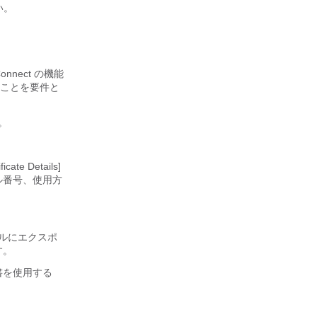
い。
onnect の機能
することを要件と
す。
te Details]
ル番号、使用方
ルにエクスポ
す。
ル証明書を使用する