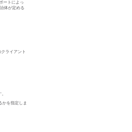
サポートによっ
自治体が定める
のクライアント
す。
送信するかを指定しま