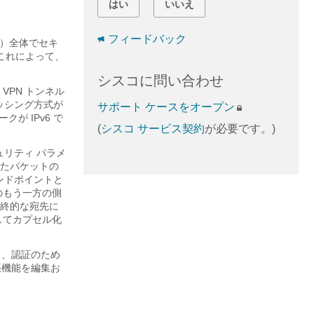
はい
いいえ
フィードバック
ど）全体でセキ
これによって、
シスコに問い合わせ
 VPN トンネル
ッシング方式が
サポート ケースをオープン
が IPv6 で
(
シスコ サービス契約
が必要です。)
ュリティ パラメ
たパケットの
ンドポイントと
のもう一方の側
終的な宛先に
してカプセル化
して、認証のため
張機能を編集お