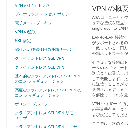
VPN の IP アドレス
VPN の概
ダイナミック アクセス ポリシー
ASA は、ユーザが
電子メール プロキシ
ュアな接続を確立す
single-user-to
VPN の監視
LAN-to-LAN 接
SSL 設定
がサポートされるの
一致している（両方と
認可および認証用の外部サーバ
外部ネットワークが 
クライアントレス SSL VPN
セキュアな接続はト
クライアントレス SSL VPN
ータのネゴシエート
送信または受信、パ
基本的なクライアントレス SSL VPN
して機能します。た
のコン フィギュレーション
に送信することがで
送信されます。また
高度なクライアントレス SSL VPN の
を解除し、それを最
コン フィギュレーション
VPN ウィザードでは
ポリシー グループ
の事前共有キーまた
クライアントレス SSL VPN リモート
よび設定してくださ
ユーザ
ここでは、次の 4 
クライアントレス SSL VPN ユーザ