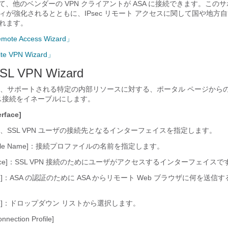
よって、他のベンダーの VPN クライアントが ASA に接続できます。この
ィが強化されるとともに、IPsec リモート アクセスに関して国や地方
れます。
emote Access Wizard」
Site VPN Wizard」
 SSL VPN Wizard
、サポートされる特定の内部リソースに対する、ポータル ページから
ス接続をイネーブルにします。
rface]
、SSL VPN ユーザの接続先となるインターフェイスを指定します。
 Profile Name]：接続プロファイルの名前を指定します。
nterface]：SSL VPN 接続のためにユーザがアクセスするインターフェイスで
rtificate]：ASA の認証のために ASA からリモート Web ブラウザに何を
ficate]：ドロップダウン リストから選択します。
nnection Profile]