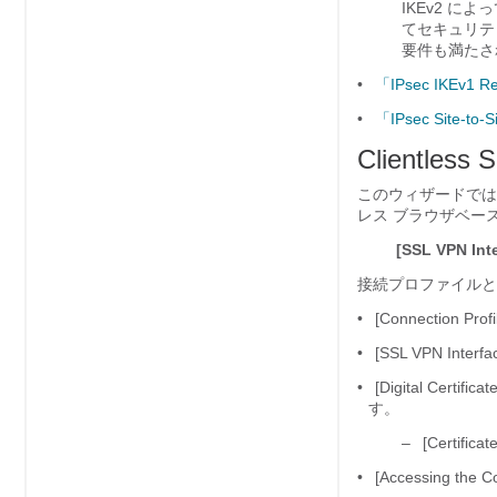
IKEv2 に
てセキュリテ
要件も満たさ
•
「IPsec IKEv1 R
•
「IPsec Site-to-
Clientless
このウィザードでは
レス ブラウザベー
[SSL VPN Inte
接続プロファイルと
•
[Connection
•
[SSL VPN I
•
[Digital Ce
す。
–
[Certi
•
[Accessing the Co