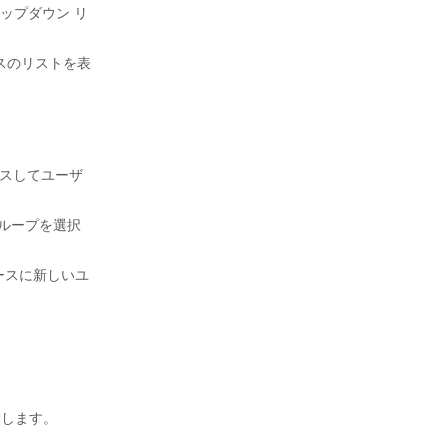
 ドロップダウン リ
エイリアスのリストを表
にアクセスしてユーザ
 グループを選択
ータベースに新しいユ
除します。