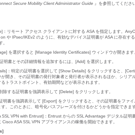
nect Secure Mobility Client Administrator Guide
』を参照してくださ
tificate]：リモート アクセス クライアントに対する ASA を指定します。AnyC
s on や IPsec/IKEv2 のように、有効なデバイス証明書が ASA に存在
す。
ge]
を選択すると [Manage Identity Certificates] ウィンドウが開きま
ID 証明書とその詳細情報を追加するには、[Add]
を選択します。
tails]：特定の証明書を選択して [Show Details]
をクリックすると、[Certifica
ウが開き、その証明書の発行対象者と発行者が表示されるほか、シリア
するトラストポイント、有効期間などが表示されます。
]：削除する証明書を強調表示して [Delete]
をクリックします。
]：証明書を強調表示して [Export]
をクリックすると、その証明書をファイ
ます。このときに、暗号化パスフレーズを付けるかどうかを指定できま
ASA SSL VPN with Entrust]：Entrust からの SSL Advantage デジタ
Cisco ASA SSL VPN アプライアンスの稼働を開始できます。
s]