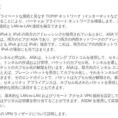
要
プライベートな接続と見なす TCP/IP ネットワーク（インターネットな
ることにより、
バーチャル プライベート ネットワークを構築します。
-LAN 接続と LAN-to-LAN 接続を確立できます。
続で IPv4 と IPv6 の両方のアドレッシングが使用されているときに、ASA で
は、両方のピアが ASA であり、かつ両方の内部ネットワークのアドレ
も IPv4 または IPv6）場合です。これは、両方のピアの内部ネットワーク
IPv6 の場合にも当てはまります。
ンネルと呼ばれ、ASA は、トンネリング プロトコルを使用して、セキ
、トンネルの作成および管理、パケットのカプセル化、トンネルを通し
ケットのカプセル化の解除を行います。ASA は、双方向のトンネル エ
とえば、プレーン パケットを受信してカプセル化し、それをトンネル
きます。そのエンドポイントで、パケットはカプセル化が解除され、最
、セキュリティ アプライアンスは、カプセル化されたパケットを受信
終的な宛先に送信することもできます。
、基本的な LAN-to-LAN およびリモート アクセス VPN 接続を設定
はデジタル証明書を割り当てることができます。ASDM を使用して拡
い。
つの VPN ウィザードについて説明します。