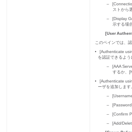
–
[Connec
ストから選
–
[Display
示する場
[User Authent
このペインでは、認
•
[Authenticat
を認証できるよう
–
[AAA S
するか、[N
•
[Authenticat
ーザを追加します
–
[Usern
–
[Passw
–
[Confi
–
[Add/