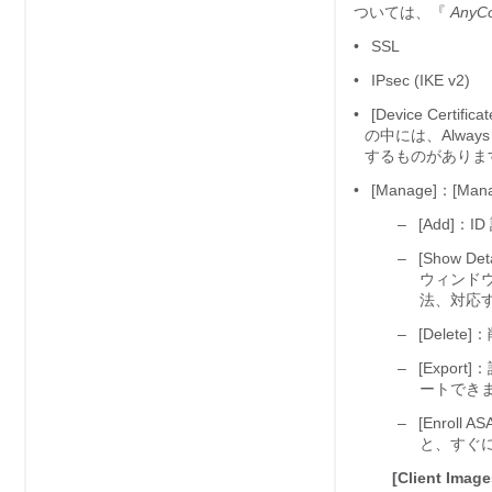
ついては、『
AnyCon
•
SSL
•
IPsec (IKE v2)
•
[Device Cer
の中には、Alway
するものがありま
•
[Manage]：[Mana
–
[Add]：
–
[Show De
ウィンド
法、対応
–
[Delete
–
[Export
ートでき
–
[Enroll 
と、すぐに 
[Client Image