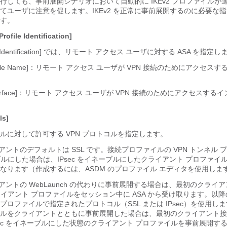
行しても、事前展開シナリオにおいて自動的に IKEv2 プロファイルが
てユーザに注意を促します。IKEv2 を正常に事前展開するのに必要な
す。
rofile Identification]
ofile Identification] では、リモート アクセス ユーザに対する ASA を指定
 Profile Name]：リモート アクセス ユーザが VPN 接続のためにアクセ
s Interface]：リモート アクセス ユーザが VPN 接続のためにアクセスす
ls]
ルに対して許可する VPN プロトコルを指定します。
クライアントのデフォルトは SSL です。接続プロファイルの VPN トンネル
ネーブルにした場合は、IPsec をイネーブルにしたクライアント プロファ
なります（作成するには、ASDM のプロファイル エディタを使用しま
クライアントの WebLaunch の代わりに事前展開する場合は、最初のクライ
ライアント プロファイルをセッション中に ASA から受け取ります。以
ロファイルで指定されたプロトコル（SSL または IPsec）を使用します。
ルをクライアントとともに事前展開した場合は、最初のクライアント接続で 
sec をイネーブルにした状態のクライアント プロファイルを事前展開す