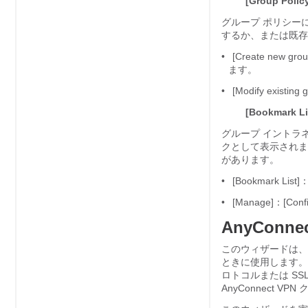
[Group Polic
グループ ポリシー
するか、または既存
•
[Create ne
ます。
•
[Modify exis
[Bookmark Li
グループ イントラ
クとして表示されます。例として
があります。
•
[Bookmark 
•
[Manage]：[Co
AnyConnec
このウィザードは、An
ときに使用します。こ
ロトコルまたは SS
AnyConnect