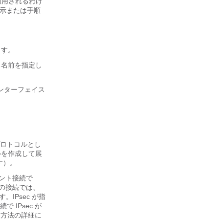
適用されるわけ
指示または手順
します。
スする名前を指定し
るインターフェイス
 プロトコルとし
イルを作成して展
す）。
アント接続で
降の接続では、
IPsec が指
IPsec が
る方法の詳細に