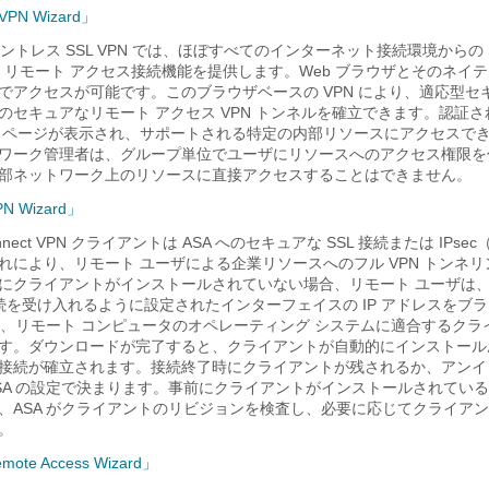
 VPN Wizard」
アントレス SSL VPN では、ほぼすべてのインターネット接続環境からの Secu
SL）リモート アクセス接続機能を提供します。Web ブラウザとそのネイティ
でアクセスが可能です。このブラウザベースの VPN により、適応型セ
のセキュアなリモート アクセス VPN トンネルを確立できます。認証
 ページが表示され、サポートされる特定の内部リソースにアクセスで
ワーク管理者は、グループ単位でユーザにリソースへのアクセス権限を
部ネットワーク上のリソースに直接アクセスすることはできません。
PN Wizard」
Connect VPN クライアントは ASA へのセキュアな SSL 接続または IPsec
れにより、リモート ユーザによる企業リソースへのフル VPN トンネ
にクライアントがインストールされていない場合、リモート ユーザは
 接続を受け入れるように設定されたインターフェイスの IP アドレスをブ
 は、リモート コンピュータのオペレーティング システムに適合するク
す。ダウンロードが完了すると、クライアントが自動的にインストール
接続が確立されます。接続終了時にクライアントが残されるか、アンイ
SA の設定で決まります。事前にクライアントがインストールされてい
、ASA がクライアントのリビジョンを検査し、必要に応じてクライア
。
emote Access Wizard」