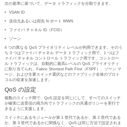
次の基準に基づいて、データ トラフィックを分類できます。
•
VSAN ID
•
送信元あるいは宛先 N ポート WWN
•
ファイバ チャネル ID（FCID）
•
ゾーン
4 つの異なる QoS プライオリティ レベルが利用できます。そのう
ち 3 つはファイバ チャネル データ トラフィック用で、1 つはフ
ァイバ チャネル コントロール トラフィック用です。コントロー
ル トラフィックは、自動的に最高レベルの QoS プライオリティ
に割り当てられ、Fabric Shortest Path First（FSPF）、ゾーン マ
ージ、および主要スイッチ選択などのファブリック全体のプロト
コルの収束を加速します。
QoS の設定
複数のスイッチ間で、QoS 設定を同じにして、すべてのスイッチ
が確実に送受信の両方向でトラフィックの共通ポリシーを実行で
きるように支援します。
スイッチにあるモジュールが第 1 世代であるか、第 2 世代である
か、第 3 世代であるかに関係なく、QoS は同じ方法で設定されま