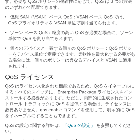
す。必要な QoS ポリシーの複雑性に応じて、QoS は 3 つの方法
のいずれかで配置できます。
•
仮想 SAN（VSAN）ベース QoS：VSAN ベース QoS では、
QoS プライオリティを VSAN 単位で割り当てられます。
•
ゾーン ベース QoS：粒度の高い QoS が必要な場合に、ゾーン
単位で QoS を割り当てられます。
•
個々のデバイスと一致する個々の QoS ポリシー：QoS ポリシ
ーをデバイス単位で定義できます。柔軟性を最大化する必要があ
る場合には、個々のポリシーは異なるデバイスと VSAN に適用
されます。
QoS ライセンス
QoS はライセンス化された機能であるため、QoS をイネーブルに
するすべてのスイッチに、Enterprise Package ライセンスをイン
ストールする必要があります。ただし、内部的に生成されたコン
トロール トラフィックに QoS を提供する場合は、ライセンスは
必要ありません。qos enable コマンドを使用して、明示的に QoS
をイネーブルにすることもできます。
QoS の設定に関する詳細は、
「QoS の設定」
を参照してくださ
い。