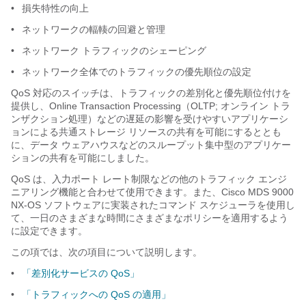
•
損失特性の向上
•
ネットワークの輻輳の回避と管理
•
ネットワーク トラフィックのシェーピング
•
ネットワーク全体でのトラフィックの優先順位の設定
QoS 対応のスイッチは、トラフィックの差別化と優先順位付けを
提供し、Online Transaction Processing（OLTP; オンライン トラ
ンザクション処理）などの遅延の影響を受けやすいアプリケーシ
ョンによる共通ストレージ リソースの共有を可能にするととも
に、データ ウェアハウスなどのスループット集中型のアプリケー
ションの共有を可能にしました。
QoS は、入力ポート レート制限などの他のトラフィック エンジ
ニアリング機能と合わせて使用できます。また、Cisco MDS 9000
NX-OS ソフトウェアに実装されたコマンド スケジューラを使用し
て、一日のさまざまな時間にさまざまなポリシーを適用するよう
に設定できます。
この項では、次の項目について説明します。
•
「差別化サービスの QoS」
•
「トラフィックへの QoS の適用」