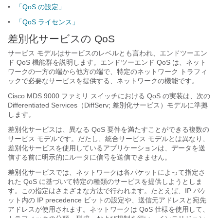
•
「QoS の設定」
•
「QoS ライセンス」
差別化サービスの QoS
サービス モデルはサービスのレベルとも言われ、エンドツーエン
ド QoS 機能群を説明します。エンドツーエンド QoS は、ネット
ワークの一方の端から他方の端で、特定のネットワーク トラフィ
ックで必要なサービスを提供する、ネットワークの機能です。
Cisco MDS 9000 ファミリ スイッチにおける QoS の実装は、次の
Differentiated Services（DiffServ; 差別化サービス）モデルに準拠
します。
差別化サービスは、異なる QoS 要件を満たすことができる複数の
サービス モデルです。だたし、統合サービス モデルとは異なり、
差別化サービスを使用しているアプリケーションは、データを送
信する前に明示的にルータに信号を送信できません。
差別化サービスでは、ネットワークは各パケットによって指定さ
れた QoS に基づいて特定の種類のサービスを提供しようとしま
す。この指定はさまざまな方法で行われます。たとえば、IP パケ
ット内の IP precedence ビットの設定や、送信元アドレスと宛先
アドレスが使用されます。ネットワークは QoS 仕様を使用して、