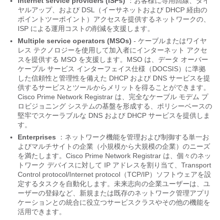
Internet
service
providers
(ISPs)
：お客様に専用回線、ダイ
ヤルアップ、および DSL（イーサネットおよび DHCP 経由の
ポイントツーポイント）アクセスを提供するネットワークの、
ISP による運用コストの削減を支援します。
Multiple
service
operators
(MSOs)
- ケーブルまたはワイヤ
レス テクノロジーを使用して加入者にインターネット アクセ
スを提供する MSO を支援します。MSO は、データ オーバー
ケーブル サービス インターフェイス仕様（DOCSIS）に準拠
した信頼性と管理性を備えた DHCP および DNS サービスを提
供するサービスとツールからメリットを得ることができます。
Cisco Prime Network Registrar は、完全なケーブル モデム プ
ロビジョニング システムの基盤を形成する、ポリシーベースの
堅牢でスケーラブルな DNS および DHCP サービスを提供しま
す。
Enterprises
：ネットワーク機能を管理および制御する単一お
よびマルチサイトの企業（小規模から大規模の企業）のニーズ
を満たします。Cisco Prime
Network Registrar
は、個々のネッ
トワーク デバイスに対して IP アドレスを割り当て、Transport
Control protocol/Internet protocol（TCP/IP）ソフトウェアを設
定するタスクを自動化します。未来志向の企業ユーザーは、ユ
ーザーの登録など、新規または既存のネットワーク管理アプリ
ケーションとの統合に役立つサービスクラスやその他の機能を
活用できます。