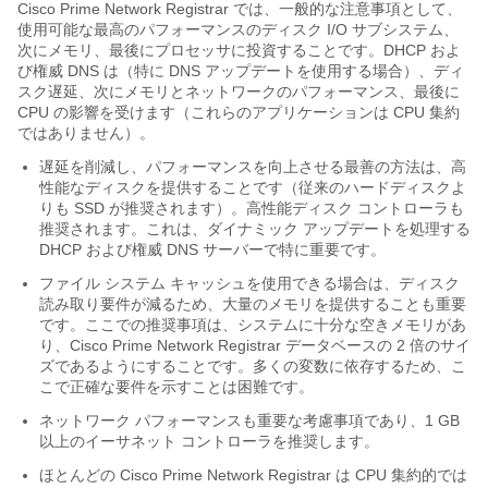
Cisco Prime
Network Registrar
では、一般的な注意事項として、
使用可能な最高のパフォーマンスのディスク I/O サブシステム、
次にメモリ、最後にプロセッサに投資することです。DHCP およ
び権威 DNS は（特に DNS アップデートを使用する場合）、ディ
スク遅延、次にメモリとネットワークのパフォーマンス、最後に
CPU の影響を受けます（これらのアプリケーションは CPU 集約
ではありません）。
遅延を削減し、パフォーマンスを向上させる最善の方法は、高
性能なディスクを提供することです（従来のハードディスクよ
りも SSD が推奨されます）。高性能ディスク コントローラも
推奨されます。これは、ダイナミック アップデートを処理する
DHCP および権威 DNS サーバーで特に重要です。
ファイル システム キャッシュを使用できる場合は、ディスク
読み取り要件が減るため、大量のメモリを提供することも重要
です。ここでの推奨事項は、システムに十分な空きメモリがあ
り、Cisco Prime
Network Registrar
データベースの 2 倍のサイ
ズであるようにすることです。多くの変数に依存するため、こ
こで正確な要件を示すことは困難です。
ネットワーク パフォーマンスも重要な考慮事項であり、1 GB
以上のイーサネット コントローラを推奨します。
ほとんどの Cisco Prime
Network Registrar
は CPU 集約的では