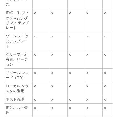
ス
IPv6 プレフィ
x
x
x
x
x
ックスおよび
リンク テンプ
レート
ゾーン データ
x
x
x
x
x
とテンプレー
ト
グループ、所
x
x
x
x
x
有者、リージ
ョン
リソース レコ
x
x
x
x
x
ード（RR）
ローカル クラ
x
x
x
x
x
スタの復元
ホスト管理
x
x
x
x
x
拡張ホスト管
x
x
x
x
x
理