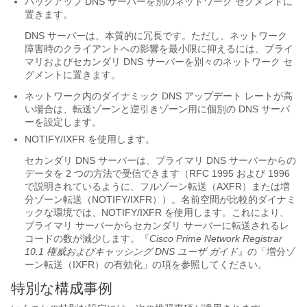
バックアップ DNS サーバーを別のネットワーク セグメントに
置きます。
DNS サーバーは、本質的に冗長です。ただし、ネットワーク
障害時のクライアントへの影響を最小限に抑えるには、プライ
マリおよびセカンダリ DNS サーバーを別々のネットワーク セ
グメントに置きます。
ネットワーク内のダイナミック DNS アップデート レートが高
い場合は、転送ゾーンと逆引きゾーン用に個別の DNS サーバ
ーを設定します。
NOTIFY/IXFR を使用します。
セカンダリ DNS サーバーは、プライマリ DNS サーバーからの
データを 2 つの方法で受信できます（RFC 1995 および 1996
で説明されているように、フルゾーン転送（AXFR）または増
分ゾーン転送（NOTIFY/IXFR））。名前空間が比較的ダイナミ
ックな環境では、NOTIFY/IXFR を使用します。これにより、
プライマリ サーバーからセカンダリ サーバーに転送されるレ
コードの数が減少します。
『
Cisco Prime
Network Registrar
10.1 権威およびキャッシング DNS ユーザ ガイド
』の「増分ゾ
ーン転送（IXFR）の有効化」の項を参照してください。
特別な構成事例