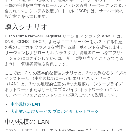
一部の管理を担当するローカル アドレス管理サーバー クラスタが
含まれます。システム設定プロトコル（SCP）は、サーバー間の
設定変更を伝達します。
導入シナリオ
Cisco Prime
Network Registrar
リージョン クラスタ Web UI は、
DNS、CDNS、
DHCP、または TFTP
サーバーをホストする任意
の数のローカル クラスタを管理する単一ポイントを提供します。
リージョンおよびローカル クラスタは、管理者ロールをアプリケ
ーションにログインしているユーザーに割り当てることができる
ように、管理者管理も提供します。
ここでは、2 つの基本的な管理シナリオと、2 つの異なるタイプの
インストール （中小規模のローカル エリア ネットワーク
（LAN）と、3 つの地理的位置を持つ大規模なエンタープライズ
ネットワークまたはサービスプロバイダ ネットワーク）につい
て、ハードウェアとソフトウェアの導入について説明します。
中小規模の LAN
大企業およびサービス プロバイダ ネットワーク
中小規模の LAN
このシナリオでは、ローエンドの Windows または Linux サーバー