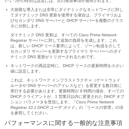
いくつかの特別な設定には、次の推奨事項が適用されます。
大規模な導入または非常にダイナミックなネットワークに対し
てダイナミック DNS 更新を使用する場合は、プライマリおよ
びセカンダリ DNS サーバーと DHCP サーバーを複数のクラス
タに分割します。
ダイナミック DNS 更新は、すべての Cisco Prime
Network
Registrar
サーバーに対して追加の負荷を生成します。これ
は、新しい DHCP リース要求によって、ゾーン転送を介して
セカンダリ サーバーを更新するプライマリ サーバーへのダイ
ナミック DNS 更新がトリガーされるためです。
ネットワークの再設定時に、DHCP リースの更新時間を小さい
値に設定します。
これは、ネットワーク インフラストラクチャ（ゲートウェイ
ルータや DNS サーバーのアドレスなど）を変更する数日前に
実行する必要があります。更新時間が 8 時間の場合、すべての
DHCP クライアントが、1 営業日以内に変更された DHCP オプ
ション パラメータを受信します。
『
Cisco Prime
Network
Registrar
10.1 DHCP ユーザ ガイド
』の「リースの管理」の項
を参照してください。
パフォーマンスに関する一般的な注意事項