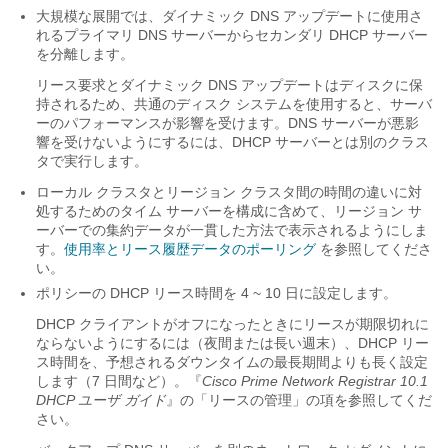
大規模な展開では、ダイナミック DNS アップデートに使用さ
れるプライマリ DNS サーバーからセカンダリ DHCP サーバー
を分離します。
リース要求とダイナミック DNS アップデートはディスクに保
持されるため、共通のディスク システムを使用すると、サーバ
ーのパフォーマンスが影響を受けます。DNS サーバーが悪影
響を受けないようにするには、DHCP サーバーとは別のクラス
タで実行します。
ローカル クラスタとリージョン クラスタ間の時間の違いに対
処するためのタイム サーバーを構成に含めて、リージョン サ
ーバーでの集約データが一貫した方法で表示されるようにしま
す。
使用率とリース履歴データのポーリング
を参照してくださ
い。
ポリシーの DHCP リース時間を 4 ~ 10 日に設定します。
DHCP クライアントがオフになったときにリースが期限切れに
ならないようにするには（夜間または長い週末）、DHCP リー
ス時間を、予想されるダウンタイムの最長期間よりも長く設定
します（7 日間など）。
『
Cisco Prime
Network Registrar
10.1
DHCP ユーザ ガイド
』の「リースの管理」の項を参照してくだ
さい。