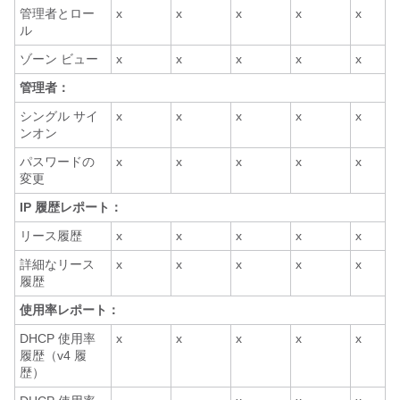
管理者とロー
x
x
x
x
x
ル
ゾーン ビュー
x
x
x
x
x
管理者：
シングル サイ
x
x
x
x
x
ンオン
パスワードの
x
x
x
x
x
変更
IP 履歴レポート：
リース履歴
x
x
x
x
x
詳細なリース
x
x
x
x
x
履歴
使用率レポート：
DHCP 使用率
x
x
x
x
x
履歴（v4 履
歴）