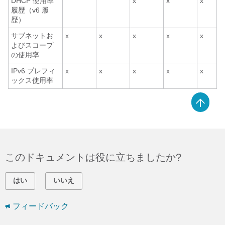
DHCP 使用率
x
x
x
履歴（v6 履
歴）
サブネットお
x
x
x
x
x
よびスコープ
の使用率
IPv6 プレフィ
x
x
x
x
x
ックス使用率
このドキュメントは役に立ちましたか?
はい
いいえ
フィードバック