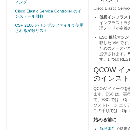
ィング
Cisco Elasti
Cisco Elastic Service Controller のイ
ンストール引数
仮想インフラス
インフラストラク
CSP 2100 のサンプルファイルで使用
理ノードが定義
される変数リスト
ESC 仮想マシン
載した VM で
ためのノースバウン
提供されます。ES
す。1 つは REST
QCOW イメージ
のインスト
QCOW イメージを使用し
ます。ESC は、実行
て、ESC では、Op
びストレージ エリ
この手順では、Ope
始める前に
前提条件
で指定