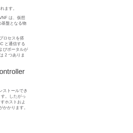
成されます。
その VNF は、仮想
の基盤となる物
とプロセスを搭
C と通信する
、およびポータルが
は 2 つありま
troller
C）をインストールでき
します。したがっ
りますホストおよ
間がかかります。
。