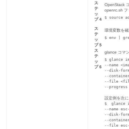
ス
OpenSt
テ
openrc.sh
フ
ッ
$ source a
プ 4
ス
環境変数を確
テ
$ env | gr
ッ
プ 5
ス
glance 
テ
$ glance im
ッ
--name 
<im
プ 6
--disk-for
--containe
--file 
<fi
--progress
設定例を次に
$  glance i
--name esc
--disk-form
--container
--file esc