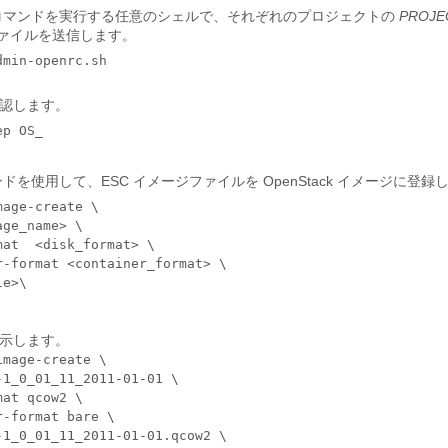
ack コマンドを実行する任意のシェルで、それぞれのプロジェクトの
PROJEC
ァイルを送信します。
dmin-openrc.sh
認します。
ep OS_
コマンドを使用して、ESC イメージファイルを OpenStack イメージに登録
age-create \ 

age_name>
 \

mat  
<disk_format>
 \ 

r-format 
<container_format>
 \

le>
\ 

示します。
mage-create \ 

-1_0_01_11_2011-01-01 \

at qcow2 \ 

-format bare \ 

-1_0_01_11_2011-01-01.qcow2 \
