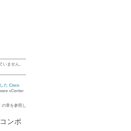
れていません。
た Cisco
ware vCenter
要」の章を参照し
の主要コンポ