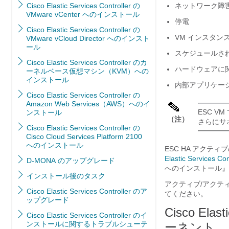
Cisco Elastic Services Controller の
ネットワーク障
VMware vCenter へのインストール
停電
Cisco Elastic Services Controller の
VM インスタン
VMware vCloud Director へのインスト
ール
スケジュールさ
Cisco Elastic Services Controller のカ
ハードウェアに
ーネルベース仮想マシン（KVM）への
インストール
内部アプリケー
Cisco Elastic Services Controller の
Amazon Web Services（AWS）へのイ
ESC 
ンストール
（注）
さらにサポ
Cisco Elastic Services Controller の
Cisco Cloud Services Platform 2100
へのインストール
ESC HA アクテ
Elastic Services
D-MONA のアップグレード
へのインストール』
インストール後のタスク
アクティブ/アクテ
Cisco Elastic Services Controller のア
てください。
ップグレード
Cisco El
Cisco Elastic Services Controller のイ
ンストールに関するトラブルシューテ
ーネント