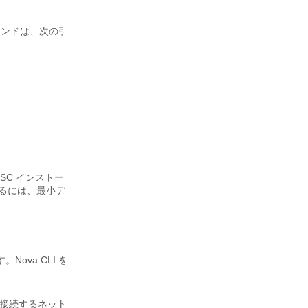
ンドは、次の引数を使用します。
ESC インストールスクリプトは、4vCPU、8G RAM、および 80G 
使用するには、最小ディスク容量を持つフレーバーを作成します。
す。Nova CLI を使用してネットワーク接続を確認するには、次を実行
するネットワークの ID を記録します。bootvm.py コマンドでは、li