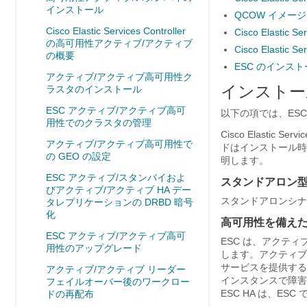
インストール
QCOW イメージを使用
Cisco Elastic Services Controller
Cisco Elastic
の高可用性アクティブ/アクティブ
Cisco Elastic
の概要
ESC のインス
アクティブ/アクティブ高可用性ク
インストー
ラスタのインストール
ESC アクティブ/アクティブ高可
以下の項では、ES
用性でのクラスタの管理
Cisco Elasti
アクティブ/アクティブ高可用性で
ドはインストール時
の GEO の設定
明します。
ESC アクティブ/スタンバイおよ
スタンドアロン型 
びアクティブ/アクティブ HA デー
スタンドアロンシナリ
タレプリケーションの DRBD 暗号
化
高可用性を備えた 
ESC アクティブ/アクティブ高可
ESC は、アクテ
用性のアップグレード
します。アクティブ
サービスを提供するた
アクティブ/アクティブ リーダー
インスタンスで障害
フェイルオーバー後のワークロー
ESC HA は、E
ドの再配布