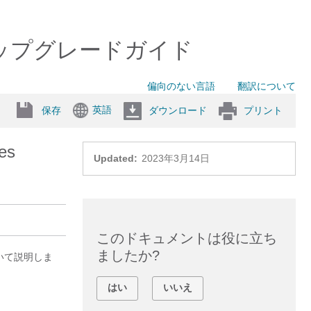
ルおよびアップグレードガイド
偏向のない言語
翻訳について
英語
保存
ダウンロード
プリント
es
Updated:
2023年3月14日
このドキュメントは役に立ち
ましたか?
順について説明しま
はい
いいえ