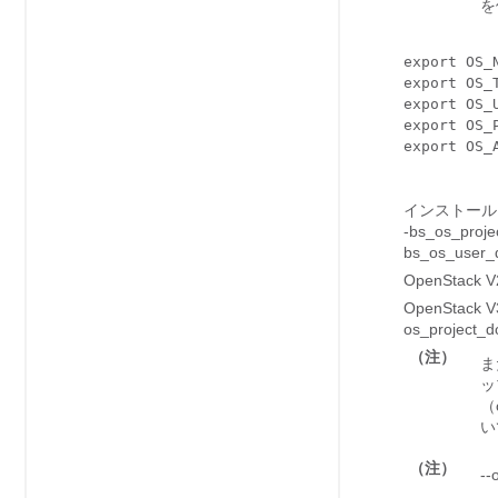
を
export OS_N
export OS_T
export OS_U
export OS_
export OS_
インストールに必要
-bs_os_proj
bs_os_user
OpenStac
OpenStack
os_project_
（注）
ま
ッ
（
い
（注）
-