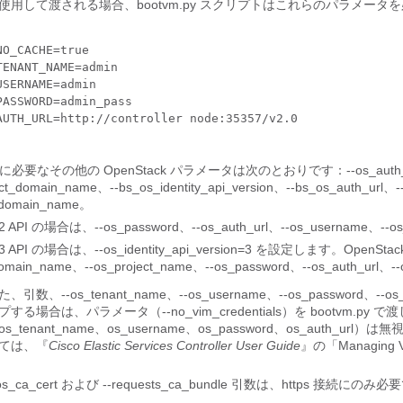
使用して渡される場合、bootvm.py スクリプトはこれらのパラメータ
O_CACHE=true

ENANT_NAME=admin

SERNAME=admin

PASSWORD=admin_pass

AUTH_URL=
なその他の OpenStack パラメータは次のとおりです：--os_auth_url、--os_
ect_domain_name、--bs_os_identity_api_version、--bs_os_auth_url
_domain_name。
k V2 API の場合は、--os_password、--os_auth_url、--os_u
 V3 API の場合は、--os_identity_api_version=3 を設定します。Open
domain_name、--os_project_name、--os_password、--os_auth_url、--o
た、引数、--os_tenant_name、--os_username、--os_passw
プする場合は、パラメータ（--no_vim_credentials）を bootvm.py で
os_tenant_name、os_username、os_password、os_au
ては、『
Cisco Elastic Services Controller User Guide
』の「Managing
-os_ca_cert および --requests_ca_bundle 引数は、https 接続にのみ