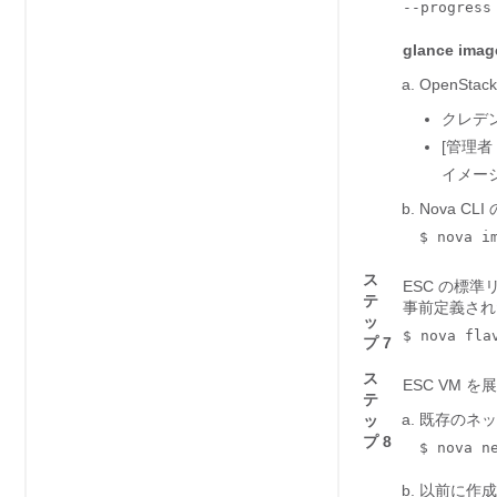
--progress
glance imag
OpenSt
クレデン
[管理者（
イメー
Nova CL
$ nova i
ス
ESC の標準
テ
事前定義され
ッ
$ nova fla
プ 7
ス
ESC VM
テ
既存のネッ
ッ
プ 8
$ nova n
以前に作成し