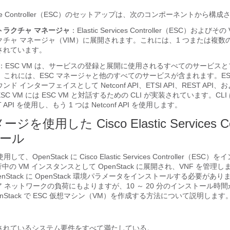
c Service Controller（ESC）のセットアップは、次のコンポーネントから構
トラクチャ マネージャ
：Elastic Services Controller（ESC）および
チャ マネージャ（VIM）に展開されます。これには、1 つまたは複数
されています。
：ESC VM は、サービスの登録と展開に使用されるすべてのサービス
す。これには、ESC マネージャと他のすべてのサービスが含まれます。ES
ド インターフェイスとして Netconf API、ETSI API、REST API
C VM には ESC VM と対話するための CLI が実装されています。CLI 
 API を使用し、もう 1 つは Netconf API を使用します。
を使用した Cisco Elastic Services Con
ール
て、OpenStack に Cisco Elastic Services Controller（ES
中の VM インスタンスとして OpenStack に展開され、VNF を管理
enStack に OpenStack 環境パラメータをインストールする必要があ
ア ネットワークの負荷にもよりますが、10 ～ 20 分のインストール時
nStack で ESC 仮想マシン（VM）を作成する方法について説明します
されているシステム要件をすべて満たしている。