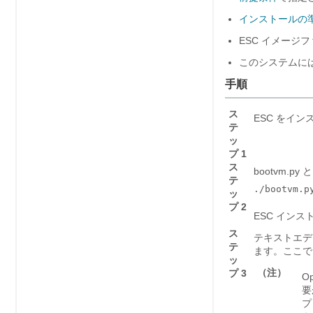
インストールの
ESC イメージ
このシステムには
手順
ス
ESC をイ
テ
ッ
プ 1
ス
bootvm.
テ
./bootvm.p
ッ
プ 2
ESC イン
ス
テキストエデ
テ
ます。ここで、
ッ
（注）
プ 3
O
要
プ