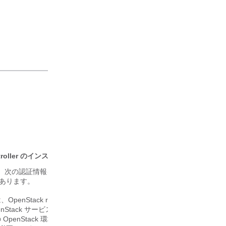
Controller のインストール引数
」を参照してください。
作成し、次の認証情報を追加します。次の例は、admin という名前のプロ
にあります。
penStack rc ファイルまたは openrc.sh ファイルと呼ばれる環
Stack サービスで使用されるクレデンシャルが含まれています。ESC
penStack 環境パラメータが必要です。すべての OpenStack ク