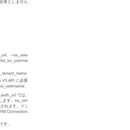
を必要としません。
username、--os_password、-os_tenant_name、--bs_os_use
、--bs_os_username、--bs_os_password、--bs_os_tenant_name、--
sername、--os_tenant_name を含むアイテムをグローバル環境変数で定義する
Stack V3 API に必要なその他のパラメータは、--os_user_domain_name、--
s_username、--os_identity_api_version、--os_ca_cert、--requests
ord、--os_auth_url では、VIM コネクタもデフォルトで設定されています。
渡します。no_vim_credentials パラメータが指定されている場合、bootvm
th_url）は無視されます。インストール後の VIM コネクタの設定、および VIM
 VIM Connectors」を参照してください。
必要です。