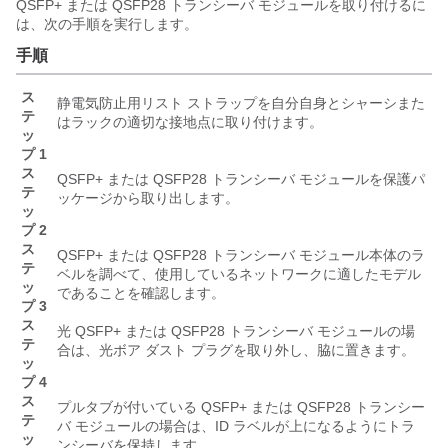
QSFP+ または QSFP28 トランシーバ モジュールを取り付けるに
は、次の手順を実行します。
手順
ス
静電気防止用リスト ストラップを自分自身とシャーシまた
テ
はラックの適切な接地点に取り付けます。
ッ
プ 1
ス
QSFP+ または QSFP28 トランシーバ モジュールを保護パ
テ
ッケージから取り出します。
ッ
プ 2
ス
QSFP+ または QSFP28 トランシーバ モジュール本体のラ
テ
ベルを調べて、使用しているネットワークに適したモデル
ッ
であることを確認します。
プ 3
ス
光 QSFP+ または QSFP28 トランシーバ モジュールの場
テ
合は、光ボア ダスト プラグを取り外し、脇に置きます。
ッ
プ 4
ス
プルタブが付いている QSFP+ または QSFP28 トランシー
テ
バ モジュールの場合は、ID ラベルが上になるようにトラ
ッ
ンシーバを保持します。