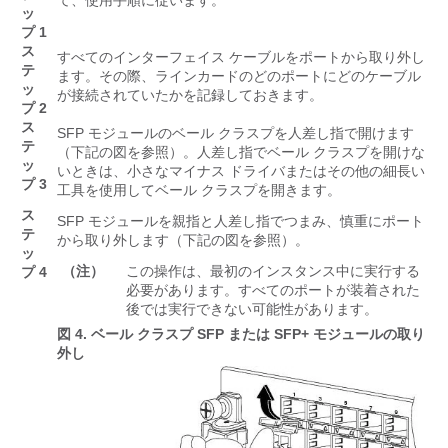
て、使用手順に従います。
ッ
プ 1
ス
すべてのインターフェイス ケーブルをポートから取り外し
テ
ます。その際、ラインカードのどのポートにどのケーブル
ッ
が接続されていたかを記録しておきます。
プ 2
ス
SFP モジュールのベール クラスプを人差し指で開けます
テ
（下記の図を参照）。人差し指でベール クラスプを開けな
ッ
いときは、小さなマイナス ドライバまたはその他の細長い
プ 3
工具を使用してベール クラスプを開きます。
ス
SFP モジュールを親指と人差し指でつまみ、慎重にポート
テ
から取り外します（下記の図を参照）。
ッ
（注）
この操作は、最初のインスタンス中に実行する
プ 4
必要があります。すべてのポートが装着された
後では実行できない可能性があります。
図 4.
ベール クラスプ SFP または SFP+ モジュールの取り
外し