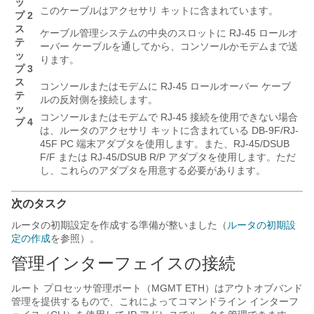
ッ
このケーブルはアクセサリ キットに含まれています。
プ 2
ス
ケーブル管理システムの中央のスロットに RJ-45 ロールオ
テ
ーバー ケーブルを通してから、コンソールかモデムまで送
ッ
ります。
プ 3
ス
コンソールまたはモデムに RJ-45 ロールオーバー ケーブ
テ
ルの反対側を接続します。
ッ
コンソールまたはモデムで RJ-45 接続を使用できない場合
プ 4
は、ルータのアクセサリ キットに含まれている DB-9F/RJ-
45F PC 端末アダプタを使用します。また、RJ-45/DSUB
F/F または RJ-45/DSUB R/P アダプタを使用します。ただ
し、これらのアダプタを用意する必要があります。
次のタスク
ルータの初期設定を作成する準備が整いました（
ルータの初期設
定の作成
を参照）。
管理インターフェイスの接続
ルート プロセッサ管理ポート（MGMT ETH）はアウトオブバンド
管理を提供するもので、これによってコマンドライン インターフ