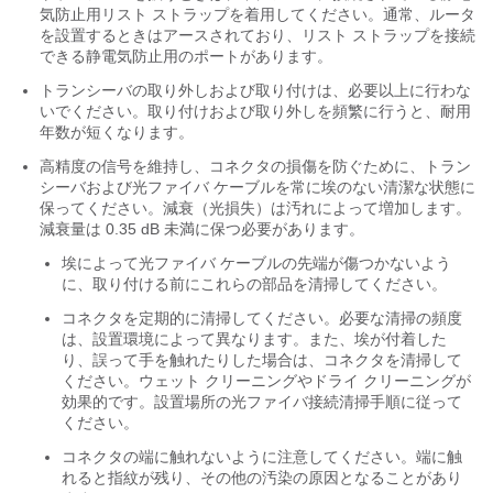
気防止用リスト ストラップを着用してください。通常、ルータ
を設置するときはアースされており、リスト ストラップを接続
できる静電気防止用のポートがあります。
トランシーバの取り外しおよび取り付けは、必要以上に行わな
いでください。取り付けおよび取り外しを頻繁に行うと、耐用
年数が短くなります。
高精度の信号を維持し、コネクタの損傷を防ぐために、トラン
シーバおよび光ファイバ ケーブルを常に埃のない清潔な状態に
保ってください。減衰（光損失）は汚れによって増加します。
減衰量は 0.35 dB 未満に保つ必要があります。
埃によって光ファイバ ケーブルの先端が傷つかないよう
に、取り付ける前にこれらの部品を清掃してください。
コネクタを定期的に清掃してください。必要な清掃の頻度
は、設置環境によって異なります。また、埃が付着した
り、誤って手を触れたりした場合は、コネクタを清掃して
ください。ウェット クリーニングやドライ クリーニングが
効果的です。設置場所の光ファイバ接続清掃手順に従って
ください。
コネクタの端に触れないように注意してください。端に触
れると指紋が残り、その他の汚染の原因となることがあり