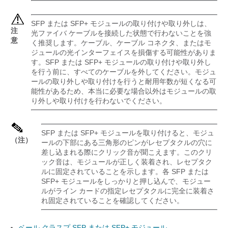
SFP または SFP+ モジュールの取り付けや取り外しは、
注
光ファイバ ケーブルを接続した状態で行わないことを強
意
く推奨します。ケーブル、ケーブル コネクタ、またはモ
ジュールの光インターフェイスを損傷する可能性がありま
す。SFP または SFP+ モジュールの取り付けや取り外し
を行う前に、すべてのケーブルを外してください。モジュ
ールの取り外しや取り付けを行うと耐用年数が短くなる可
能性があるため、本当に必要な場合以外はモジュールの取
り外しや取り付けを行わないでください。
SFP または SFP+ モジュールを取り付けると、モジュ
（注）
ールの下部にある三角形のピンがレセプタクルの穴に
差し込まれる際にクリック音が聞こえます。このクリ
ック音は、モジュールが正しく装着され、レセプタク
ルに固定されていることを示します。各 SFP または
SFP+ モジュールをしっかりと押し込んで、モジュー
ルがライン カードの指定レセプタクルに完全に装着さ
れ固定されていることを確認してください。
ベール クラスプ SFP または SFP+ モジュール