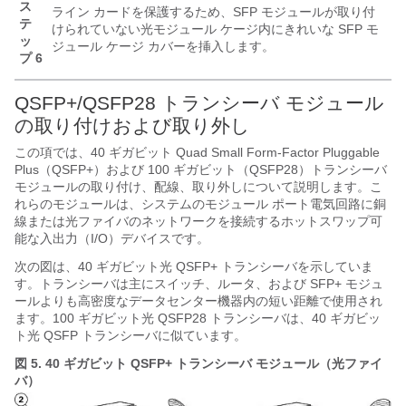
ス
ライン カードを保護するため、SFP モジュールが取り付
テ
けられていない光モジュール ケージ内にきれいな SFP モ
ッ
ジュール ケージ カバーを挿入します。
プ 6
QSFP+/QSFP28 トランシーバ モジュール
の取り付けおよび取り外し
この項では、40 ギガビット Quad Small Form-Factor Pluggable
Plus（QSFP+）および 100 ギガビット（QSFP28）トランシーバ
モジュールの取り付け、配線、取り外しについて説明します。こ
れらのモジュールは、システムのモジュール ポート電気回路に銅
線または光ファイバのネットワークを接続するホットスワップ可
能な入出力（I/O）デバイスです。
次の図は、40 ギガビット光 QSFP+ トランシーバを示していま
す。トランシーバは主にスイッチ、ルータ、および SFP+ モジュ
ールよりも高密度なデータセンター機器内の短い距離で使用され
ます。100 ギガビット光 QSFP28 トランシーバは、40 ギガビッ
ト光 QSFP トランシーバに似ています。
図 5.
40 ギガビット QSFP+ トランシーバ モジュール（光ファイ
バ）