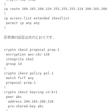
!

ip route 209.165.200.229 255.255.255.224 209.165.200.2
!

ip access-list extended ikev2list

 permit ip any any

応答側の設定は次のとおりです。
crypto ikev2 proposal prop-1

 encryption aes-cbc-128

 integrity sha1

 group 14

!

crypto ikev2 policy pol-1

 match fvrf any

 proposal prop-1

!

crypto ikev2 keyring v2-kr1

 peer abc

  address 209.165.200.228

  pre-shared-key abc

 !
