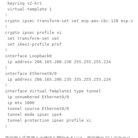
 keyring v2-kr1

 virtual-template 1

!

crypto ipsec transform-set set esp-aes-cbc-128 esp-sha
!

crypto ipsec profile vi

 set transform-set set

 set ikev2-profile prof

!

interface Loopback0

 ip address 206.165.200.230 255.255.255.224 

!

interface Ethernet0/0

 ip address 206.165.200.235 255.255.255.224

!

interface Virtual-Template1 type tunnel

 ip unnumbered Ethernet0/0

 ip mtu 1000

 tunnel source Ethernet0/0

 tunnel mode ipsec ipv4

 tunnel protection ipsec profile vi
