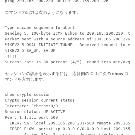
コマンドの出力は次のようになります。
Type escape sequence to abort.

Sending 5, 100-byte ICMP Echos to 209.165.200.230, tim
Packet sent with a source address of 209.165.200.226

%IKEV2-5-OSAL_INITIATE_TUNNEL: Received request to est
%IKEV2-5-SA_UP: SA UP

.!!!!

セッションの詳細を表示するには、応答側の CLI に次の
show
コ
マンドを入力します。
show crypto session

Crypto session current status

Interface: Ethernet0/0

Session status: UP-ACTIVE

Peer: 1.1.1.1 port 500

  IKEv2 SA: local 209.165.200.231/500 remote 209.165.2
  IPSEC FLOW: permit ip 0.0.0.0/0.0.0.0 host 209.165.2
        Active SAs: 2, origin: dynamic crypto map
