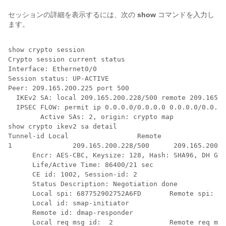
セッションの詳細を表示するには、次の
show
コマンドを入力し
ます。
show crypto session

Crypto session current status

Interface: Ethernet0/0

Session status: UP-ACTIVE

Peer: 209.165.200.225 port 500

  IKEv2 SA: local 209.165.200.228/500 remote 209.165.2
  IPSEC FLOW: permit ip 0.0.0.0/0.0.0.0 0.0.0.0/0.0.0.
        Active SAs: 2, origin: crypto map

show crypto ikev2 sa detail

Tunnel-id Local                 Remote                
1 		209.165.200.228/500	 209.165.200.231/500			 							(none)/(none)        READY

      Encr: AES-CBC, Keysize: 128, Hash: SHA96, DH Grp
      Life/Active Time: 86400/21 sec

      CE id: 1002, Session-id: 2

      Status Description: Negotiation done

      Local spi: 687752902752A6FD       Remote spi: C9
      Local id: smap-initiator

      Remote id: dmap-responder

      Local req msg id:  2              Remote req msg