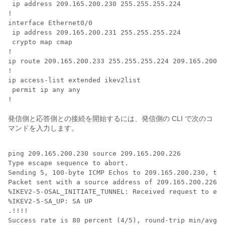
 ip address 209.165.200.230 255.255.255.224

!

interface Ethernet0/0

 ip address 209.165.200.231 255.255.255.224

 crypto map cmap

!

ip route 209.165.200.233 255.255.255.224 209.165.200.2
!

ip access-list extended ikev2list

 permit ip any any

発信側と応答側との接続を開始するには、発信側の CLI で次のコ
マンドを入力します。
ping 209.165.200.230 source 209.165.200.226

Type escape sequence to abort.

Sending 5, 100-byte ICMP Echos to 209.165.200.230, tim
Packet sent with a source address of 209.165.200.226

%IKEV2-5-OSAL_INITIATE_TUNNEL: Received request to est
%IKEV2-5-SA_UP: SA UP

.!!!!
