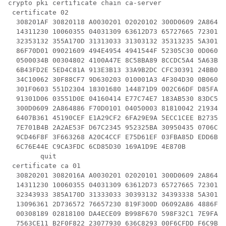
crypto pki certificate chain ca-server

 certificate 02

  308201AF 30820118 A0030201 02020102 300D0609 2A86488
  14311230 10060355 04031309 63612D73 65727665 72301E1
  32353132 355A170D 31313033 31303132 35313235 5A301A3
  86F70D01 09021609 494E4954 4941544F 52305C30 0D06092
  0500034B 00304802 4100A47E 8C58BA89 8CCDC5A4 5A63BD2
  6B43FD2E 5ED4C81A 913E3B13 33A9B2DC CFC30391 24BB0DC
  34C10062 30F88CF7 9D630203 010001A3 4F304D30 0B06035
  301F0603 551D2304 18301680 144871D9 002C66DF D85FACB
  91301D06 03551D0E 04160414 E77C74E7 183AB530 83DC531
  300D0609 2A864886 F70D0101 04050003 81810042 21934B7
  6407B361 45190CEF E1A29CF2 6FA29E9A 5ECC1CEE B273533
  7E701B4B 2A2AE53F D67C2345 952325BA 30950435 0706C5E
  9CD46F8F 3F663268 A20C4CCF E75D61EF 03FBA85D EDD6B26
  6C76E44E C9CA3FDC 6CD85D30 169A1D9E 4E870B

        quit

 certificate ca 01

  30820201 3082016A A0030201 02020101 300D0609 2A86488
  14311230 10060355 04031309 63612D73 65727665 72301E1
  32343933 385A170D 31333033 30393132 34393338 5A30143
  13096361 2D736572 76657230 819F300D 06092A86 4886F70
  00308189 02818100 DA4ECE09 B998F670 598F32C1 7E9FA92
  7563CE11 B2F0F822 23077930 636C8293 00F6CFDD F6C9B0F