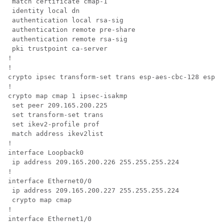
 match certificate cmap-1

 identity local dn

 authentication local rsa-sig

 authentication remote pre-share

 authentication remote rsa-sig

 pki trustpoint ca-server

!

!

crypto ipsec transform-set trans esp-aes-cbc-128 esp-s
!

crypto map cmap 1 ipsec-isakmp

 set peer 209.165.200.225

 set transform-set trans

 set ikev2-profile prof

 match address ikev2list

!

interface Loopback0

 ip address 209.165.200.226 255.255.255.224

!

interface Ethernet0/0

 ip address 209.165.200.227 255.255.255.224

 crypto map cmap

!

interface Ethernet1/0
