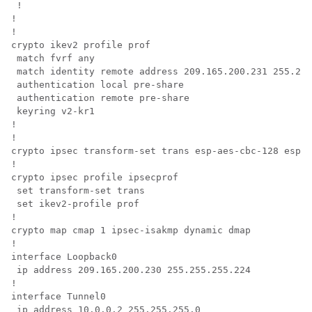
 !

!

!

crypto ikev2 profile prof

 match fvrf any

 match identity remote address 209.165.200.231 255.255
 authentication local pre-share

 authentication remote pre-share

 keyring v2-kr1

!

!

crypto ipsec transform-set trans esp-aes-cbc-128 esp-s
!

crypto ipsec profile ipsecprof

 set transform-set trans

 set ikev2-profile prof

!

crypto map cmap 1 ipsec-isakmp dynamic dmap

!

interface Loopback0

 ip address 209.165.200.230 255.255.255.224 

!

interface Tunnel0

 ip address 10.0.0.2 255.255.255.0
