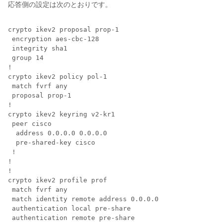
応答側の設定は次のとおりです。
crypto ikev2 proposal prop-1

 encryption aes-cbc-128

 integrity sha1

 group 14

!

crypto ikev2 policy pol-1

 match fvrf any

 proposal prop-1

!

crypto ikev2 keyring v2-kr1

 peer cisco

  address 0.0.0.0 0.0.0.0

  pre-shared-key cisco

 !

!

!

crypto ikev2 profile prof

 match fvrf any

 match identity remote address 0.0.0.0

 authentication local pre-share

 authentication remote pre-share
