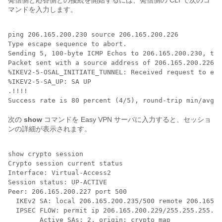
発信側と応答側との接続を開始するには、発信側の CLI で次のコ
マンドを入力します。
ping 206.165.200.230 source 206.165.200.226

Type escape sequence to abort.

Sending 5, 100-byte ICMP Echos to 206.165.200.230, tim
Packet sent with a source address of 206.165.200.226

%IKEV2-5-OSAL_INITIATE_TUNNEL: Received request to est
%IKEV2-5-SA_UP: SA UP

.!!!!

次の
show
コマンドを Easy VPN サーバに入力すると、セッショ
ンの詳細が表示されます。
show crypto session

Crypto session current status

Interface: Virtual-Access2

Session status: UP-ACTIVE

Peer: 206.165.200.227 port 500

  IKEv2 SA: local 206.165.200.235/500 remote 206.165.2
  IPSEC FLOW: permit ip 206.165.200.229/255.255.255.22
        Active SAs: 2, origin: crypto map
