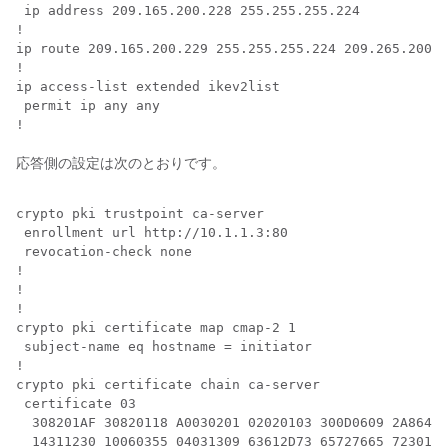
 ip address 209.165.200.228 255.255.255.224

!

ip route 209.165.200.229 255.255.255.224 209.265.200.2
!

ip access-list extended ikev2list

 permit ip any any

応答側の設定は次のとおりです。
crypto pki trustpoint ca-server

 enrollment url http://10.1.1.3:80

 revocation-check none

!

!

!

crypto pki certificate map cmap-2 1

 subject-name eq hostname = initiator

!

crypto pki certificate chain ca-server

 certificate 03

  308201AF 30820118 A0030201 02020103 300D0609 2A86488
  14311230 10060355 04031309 63612D73 65727665 72301E1