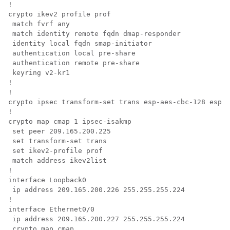
!

crypto ikev2 profile prof

 match fvrf any

 match identity remote fqdn dmap-responder

 identity local fqdn smap-initiator

 authentication local pre-share

 authentication remote pre-share

 keyring v2-kr1

!

!

crypto ipsec transform-set trans esp-aes-cbc-128 esp-s
!

crypto map cmap 1 ipsec-isakmp 

 set peer 209.165.200.225

 set transform-set trans

 set ikev2-profile prof

 match address ikev2list

!

interface Loopback0

 ip address 209.165.200.226 255.255.255.224

!

interface Ethernet0/0

 ip address 209.165.200.227 255.255.255.224

 crypto map cmap
