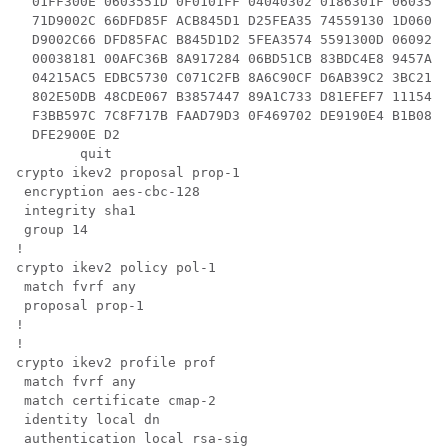
  01FF300E 0603551D 0F0101FF 04040302 0186301F 0603551
  71D9002C 66DFD85F ACB845D1 D25FEA35 74559130 1D06035
  D9002C66 DFD85FAC B845D1D2 5FEA3574 5591300D 06092A8
  00038181 00AFC36B 8A917284 06BD51CB 83BDC4E8 9457A36
  04215AC5 EDBC5730 C071C2FB 8A6C90CF D6AB39C2 3BC2147
  802E50DB 48CDE067 B3857447 89A1C733 D81EFEF7 1115480
  F3BB597C 7C8F717B FAAD79D3 0F469702 DE9190E4 B1B0808
  DFE2900E D2

        quit

crypto ikev2 proposal prop-1

 encryption aes-cbc-128

 integrity sha1

 group 14

!

crypto ikev2 policy pol-1

 match fvrf any

 proposal prop-1

!

!

crypto ikev2 profile prof

 match fvrf any

 match certificate cmap-2

 identity local dn

 authentication local rsa-sig
