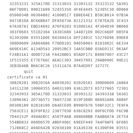
  32353231 325A170D 31313033 31303132 35323132 5A301A3
  86F70D01 09021609 52455350 4F4E4445 52305C30 0D06092
  0500034B 00304802 4100B517 EB8E64E1 B58CB014 07B3A6A
  9471B1DA BC66B847 DFA5073A 82121332 E787EA2D 3C43351
  67A387A1 EBD24692 A76F0203 010001A3 4F304D30 0B06035
  301F0603 551D2304 18301680 144871D9 002C66DF D85FACB
  91301D06 03551D0E 04160414 DFF2401C 53276D96 89DE8C0
  300D0609 2A864886 F70D0101 04050003 8181002C 6E33427
  669E416C A134D543 20952BC3 14A5C0B0 03AE011C 963AF52
  F24B3161 4D0D723A FA428BD1 85ADF172 B4007067 43C27D8
  1F515355 E77E766C AEACC303 39457991 29AB090C 99E21B5
  3EB3D46B B66C8C26 15311A7A B7A4ED97 32727C

        quit

 certificate ca 01

  30820201 3082016A A0030201 02020101 300D0609 2A86488
  14311230 10060355 04031309 63612D73 65727665 72301E1
  32343933 385A170D 31333033 30393132 34393338 5A30143
  13096361 2D736572 76657230 819F300D 06092A86 4886F70
  00308189 02818100 DA4ECE09 B998F670 598F32C1 7E9FA92
  7563CE11 B2F0F822 23077930 636C8293 00F6CFDD F6C9B0F
  7D44152F 494AEBCC A507FA6B 408D6BBB FAAB0A7A 2E7546A
  554BD833 060D657D ABDF406C 69EEF449 7A4F9AFE 6F0852E
  712868C2 A94E642B 02030100 01A36330 61300F06 03551D1