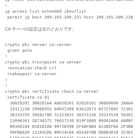
!

ip access-list extended ikev2list

CA サーバの設定は次のとおりです。
crypto pki server ca-server

 grant auto

!

crypto pki trustpoint ca-server

 revocation-check crl

 rsakeypair ca-server

!

!

crypto pki certificate chain ca-server

 certificate ca 01

  30820201 3082016A A0030201 02020101 300D0609 2A86488
  14311230 10060355 04031309 63612D73 65727665 72301E1
  36333335 395A170D 31323033 30373136 33333539 5A30143
  13096361 2D736572 76657230 819F300D 06092A86 4886F70
  00308189 02818100 99750598 EF4AF8B4 823DEF66 2F3BBA3
  99FB6020 22243CD6 B9F24C84 A543D7DB DD0B3018 2E36208