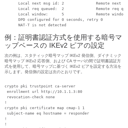
      Local next msg id: 2              Remote next ms
      Local req queued:  2              Remote req que
      Local window:      5              Remote window:
      DPD configured for 0 seconds, retry 0

      NAT-T is not detected
例：証明書認証方式を使用する暗号マ
ップベースの IKEv2 ピアの設定
次の例は、スタティック暗号マップ IKEv2 発信側、ダイナミック
暗号マップ IKEv2 応答側、および CA サーバの間で証明書認証方
式を使用して、暗号マップに基づく IKEv2 ピアを設定する方法を
示します。発信側の設定は次のとおりです。
crypto pki trustpoint ca-server

 enrollment url http://10.1.1.3:80

 revocation-check none

!

crypto pki certificate map cmap-1 1

 subject-name eq hostname = responder

!

!
