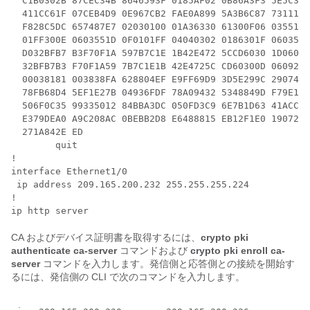
  C1B0302B 87CEC34B 8646593F 0185AF02 0B86A3F3 5E5C388
  411CC61F 07CEB4D9 0E967CB2 FAE0A899 5A3B6C87 73111F0
  F828C5DC 657487E7 02030100 01A36330 61300F06 03551D1
  01FF300E 0603551D 0F0101FF 04040302 0186301F 0603551
  D032BFB7 B3F70F1A 597B7C1E 1B42E472 5CCD6030 1D06035
  32BFB7B3 F70F1A59 7B7C1E1B 42E4725C CD60300D 06092A8
  00038181 003838FA 628804EF E9FF69D9 3D5E299C 29074B2
  78FB68D4 5EF1E27B 04936FDF 78A09432 5348849D F79E17F
  506F0C35 99335012 84BBA3DC 050FD3C9 6E7B1D63 41ACC2B
  E379DEA0 A9C208AC 0BEBB2D8 E6488815 EB12F1E0 19072D5
  271A842E ED

        quit

!

interface Ethernet1/0

 ip address 209.165.200.232 255.255.255.224

!

CA およびデバイス証明書を取得するには、
crypto
pki
authenticate
ca-server
コマンドおよび
crypto
pki
enroll
ca-
server
コマンドを入力します。発信側と応答側との接続を開始す
るには、発信側の CLI で次のコマンドを入力します。