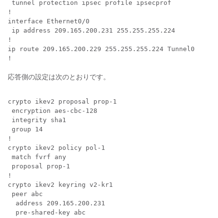
 tunnel protection ipsec profile ipsecprof

!

interface Ethernet0/0

 ip address 209.165.200.231 255.255.255.224 

!

ip route 209.165.200.229 255.255.255.224 Tunnel0

応答側の設定は次のとおりです。
crypto ikev2 proposal prop-1

 encryption aes-cbc-128

 integrity sha1

 group 14

!

crypto ikev2 policy pol-1

 match fvrf any

 proposal prop-1

!

crypto ikev2 keyring v2-kr1

 peer abc

  address 209.165.200.231 

  pre-shared-key abc
