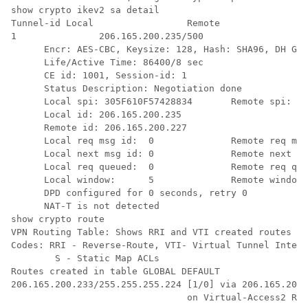
show crypto ikev2 sa detail

Tunnel-id Local                 Remote                
1 		206.165.200.235/500 					206.165.200.227/500 						(none)/(none)        READY

      Encr: AES-CBC, Keysize: 128, Hash: SHA96, DH Grp
      Life/Active Time: 86400/8 sec

      CE id: 1001, Session-id: 1

      Status Description: Negotiation done

      Local spi: 305F610F57428834       Remote spi: D9
      Local id: 206.165.200.235

      Remote id: 206.165.200.227

      Local req msg id:  0              Remote req msg
      Local next msg id: 0              Remote next ms
      Local req queued:  0              Remote req que
      Local window:      5              Remote window:
      DPD configured for 0 seconds, retry 0

      NAT-T is not detected

show crypto route

VPN Routing Table: Shows RRI and VTI created routes

Codes: RRI - Reverse-Route, VTI- Virtual Tunnel Interf
        S - Static Map ACLs

Routes created in table GLOBAL DEFAULT

206.165.200.233/255.255.255.224 [1/0] via 206.165.200.
                                on Virtual-Access2 RRI