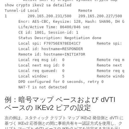
show crypto ikev2 sa detailed

Tunnel-id Local                 Remote                
1         209.165.200.231/500	209.165.200.227/500	 (none)/(none)			 													 READY

      Encr: AES-CBC, Keysize: 128, Hash: SHA96, DH Grp
      Life/Active Time: 86400/846 sec

      CE id: 1001, Session-id: 1

      Status Description: Negotiation done

      Local spi: F79756E978ED41C7       Remote spi: 18
      Local id: hostname=RESPONDER

      Remote id: hostname=INITIATOR

      Local req msg id:  0              Remote req msg
      Local next msg id: 0              Remote next ms
      Local req queued:  0              Remote req que
      Local window:      5              Remote window:
      DPD configured for 0 seconds, retry 0

      NAT-T is not detected
例：暗号マップ ベースおよび dVTI
ベースの IKEv2 ピアの設定
次の例は、スタティック クリプト マップ IKEv2 発信側と dVTI に
基づく IKEv2 応答側との間に事前共有キー認証方式を使用し、ク
リプト マップと dVTI ベースの IKEv2 ピアを設定する方法を示し