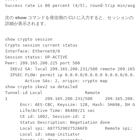
次の
show
コマンドを発信側の CLI に入力すると、セッションの
詳細が表示されます。
show crypto session

Crypto session current status

Interface: Ethernet0/0

Session status: UP-ACTIVE

Peer: 209.165.200.225 port 500

  IKEv2 SA: local 209.165.200.231/500 remote 209.165.2
  IPSEC FLOW: permit ip 0.0.0.0/0.0.0.0 0.0.0.0/0.0.0.
        Active SAs: 2, origin: crypto map

show crypto ikev2 sa detailed

Tunnel-id Local                 Remote                
1 		209.165.200.231/500 	209.165.200.225/500 										(none)/(none)        READY

      Encr: AES-CBC, Keysize: 128, Hash: SHA96, DH Grp
      Life/Active Time: 86400/21 sec

      CE id: 1002, Session-id: 2

      Status Description: Negotiation done

      Local spi: 687752902752A6FD       Remote spi: C9
      Local id: smap-initiator
