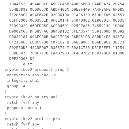
  7D44152F 494AEBCC A507FA6B 408D6BBB FAAB0A7A 2E7546A
  554BD833 060D657D ABDF406C 69EEF449 7A4F9AFE 6F0852E
  712868C2 A94E642B 02030100 01A36330 61300F06 03551D1
  01FF300E 0603551D 0F0101FF 04040302 0186301F 0603551
  71D9002C 66DFD85F ACB845D1 D25FEA35 74559130 1D06035
  D9002C66 DFD85FAC B845D1D2 5FEA3574 5591300D 06092A8
  00038181 00AFC36B 8A917284 06BD51CB 83BDC4E8 9457A36
  04215AC5 EDBC5730 C071C2FB 8A6C90CF D6AB39C2 3BC2147
  802E50DB 48CDE067 B3857447 89A1C733 D81EFEF7 1115480
  F3BB597C 7C8F717B FAAD79D3 0F469702 DE9190E4 B1B0808
  DFE2900E D2

        quit

crypto ikev2 proposal prop-1

 encryption aes-cbc-128

 integrity sha1

 group 14

!

crypto ikev2 policy pol-1

 match fvrf any

 proposal prop-1

!

crypto ikev2 profile prof

 match fvrf any
