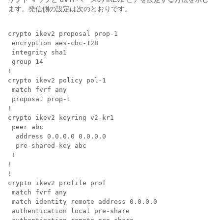
ます。発信側の設定は次のとおりです。
crypto ikev2 proposal prop-1

 encryption aes-cbc-128

 integrity sha1

 group 14

!

crypto ikev2 policy pol-1

 match fvrf any

 proposal prop-1

!

crypto ikev2 keyring v2-kr1

 peer abc

  address 0.0.0.0 0.0.0.0

  pre-shared-key abc

 !

!

!

crypto ikev2 profile prof

 match fvrf any

 match identity remote address 0.0.0.0

 authentication local pre-share
