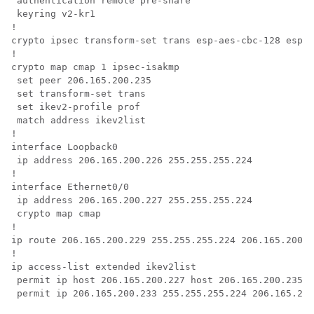
 authentication remote pre-share

 keyring v2-kr1

!

crypto ipsec transform-set trans esp-aes-cbc-128 esp-s
!

crypto map cmap 1 ipsec-isakmp

 set peer 206.165.200.235 

 set transform-set trans

 set ikev2-profile prof

 match address ikev2list

!

interface Loopback0

 ip address 206.165.200.226 255.255.255.224 

!

interface Ethernet0/0

 ip address 206.165.200.227 255.255.255.224 

 crypto map cmap

!

ip route 206.165.200.229 255.255.255.224 206.165.200.2
!

ip access-list extended ikev2list

 permit ip host 206.165.200.227 host 206.165.200.235
