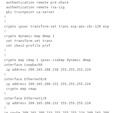
 authentication remote pre-share

 authentication remote rsa-sig

 pki trustpoint ca-server

!

!

crypto ipsec transform-set trans esp-aes-cbc-128 esp-s
!

crypto dynamic-map dmap 1

 set transform-set trans

 set ikev2-profile prof

!

!

crypto map cmap 1 ipsec-isakmp dynamic dmap

interface Loopback0

 ip address 209.165.200.230 255.255.255.224

!

interface Ethernet0/0

 ip address 209.165.200.231 255.255.255.224

 crypto map cmap

!

interface Ethernet1/0

 ip address 209.165.200.232 255.255.255.224

!

ip route 209.165.200.233 255.255.255.224 209.165.200.2