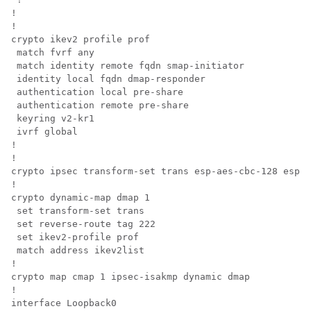
!

!

crypto ikev2 profile prof

 match fvrf any

 match identity remote fqdn smap-initiator

 identity local fqdn dmap-responder

 authentication local pre-share

 authentication remote pre-share

 keyring v2-kr1

 ivrf global

!

!

crypto ipsec transform-set trans esp-aes-cbc-128 esp-s
!

crypto dynamic-map dmap 1

 set transform-set trans

 set reverse-route tag 222

 set ikev2-profile prof

 match address ikev2list

!

crypto map cmap 1 ipsec-isakmp dynamic dmap

!

interface Loopback0
