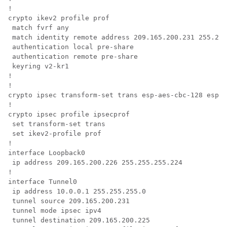
!

crypto ikev2 profile prof

 match fvrf any

 match identity remote address 209.165.200.231 255.255
 authentication local pre-share

 authentication remote pre-share

 keyring v2-kr1

!

!

crypto ipsec transform-set trans esp-aes-cbc-128 esp-s
!

crypto ipsec profile ipsecprof

 set transform-set trans

 set ikev2-profile prof

!

interface Loopback0

 ip address 209.165.200.226 255.255.255.224 

!

interface Tunnel0

 ip address 10.0.0.1 255.255.255.0

 tunnel source 209.165.200.231 

 tunnel mode ipsec ipv4

 tunnel destination 209.165.200.225 
