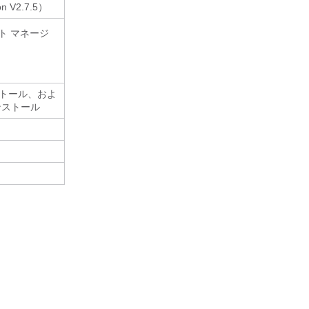
 V2.7.5）
ント マネージ
ストール、およ
のインストール