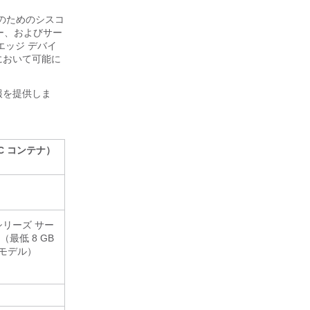
イスのためのシスコ
ー、およびサー
エッジ デバイ
において可能に
報を提供しま
C コンテナ）
00 シリーズ サー
最低 8 GB
るモデル）