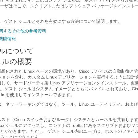
ロ）も含まれます。このコンテナ シェルは、ホスト デバイスから分離
ーザはそこで、スクリプトまたはソフトウェア パッケージをインスト
、ゲスト シェルとそれを有効にする方法について説明します。
に関するその他の参考資料
機能情報
ェルについて
ェルの概要
想化された Linux ベースの環境であり、Cisco デバイスの自動制御と
ケーションを含む、カスタム Linux アプリケーションを実行するように設
用して、サードパーティ製 Linux アプリケーションをインストール、更
ゲスト シェルはシステム イメージとともにバンドルされており、Cisco
ble
を使用してインストールできます。
は、ネットワーキングではなく、ツール、Linux ユーティリティ、およ
ホスト（Cisco スイッチおよびルータ）システムとカーネルを共有しま
inux シェルにアクセスし、コンテナの rootfs にあるスクリプトおよび
とができます。ただし、ゲスト シェル内のユーザは、ホストのファイル
ることはできません。