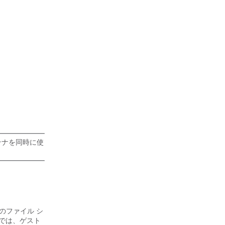
テナを同時に使
シュのファイル シ
ュでは、ゲスト