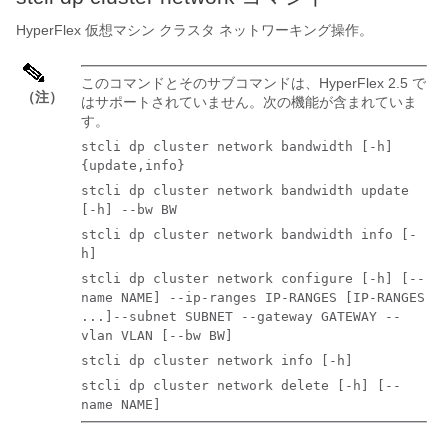
HyperFlex 仮想マシン クラスタ ネットワーキング操作。
このコマンドとそのサブコマンドは、HyperFlex 2.5 で
（注）
はサポートされていません。次の機能が含まれていま
す。
stcli dp cluster network bandwidth [-h]
{update,info}
stcli dp cluster network bandwidth update
[-h] --bw BW
stcli dp cluster network bandwidth info [-
h]
stcli dp cluster network configure [-h] [--
name NAME] --ip-ranges IP-RANGES [IP-RANGES
...]--subnet SUBNET --gateway GATEWAY --
vlan VLAN [--bw BW]
stcli dp cluster network info [-h]
stcli dp cluster network delete [-h] [--
name NAME]