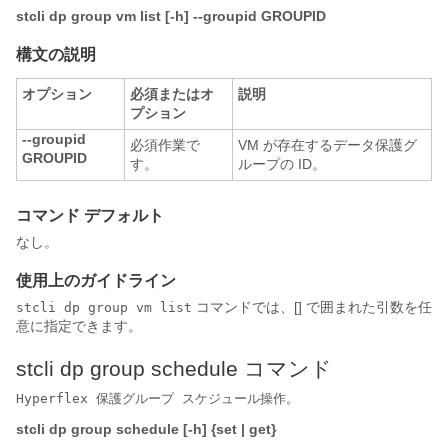
stcli dp group vm list [-h] --groupid GROUPID
構文の説明
オプション
必須またはオ
説明
プション
--groupid
必須作業で
VM が存在するデータ保護グ
GROUPID
す。
ループの ID。
コマンド デフォルト
なし。
使用上のガイドライン
コマンドでは、[] で囲まれた引数を任
stcli dp group vm list
意に指定できます。
stcli dp group schedule コマンド
Hyperflex 保護グループ スケジュール操作。
stcli dp group schedule [-h] {set | get}