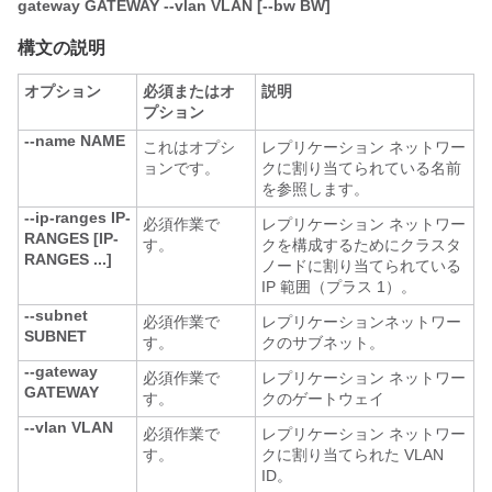
gateway GATEWAY --vlan VLAN [--bw BW]
構文の説明
オプション
必須またはオ
説明
プション
--name NAME
これはオプシ
レプリケーション ネットワー
ョンです。
クに割り当てられている名前
を参照します。
--ip-ranges IP-
必須作業で
レプリケーション ネットワー
RANGES [IP-
す。
クを構成するためにクラスタ
RANGES ...]
ノードに割り当てられている
IP 範囲（プラス 1）。
--subnet
必須作業で
レプリケーションネットワー
SUBNET
す。
クのサブネット。
--gateway
必須作業で
レプリケーション ネットワー
GATEWAY
す。
クのゲートウェイ
--vlan VLAN
必須作業で
レプリケーション ネットワー
す。
クに割り当てられた VLAN
ID。