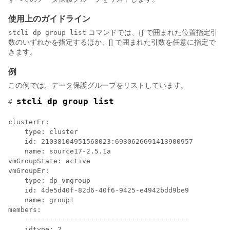
使用上のガイドライン
コマンドでは、{} で囲まれた位置指定引
stcli dp group list
数のいずれかを指定するほか、[] で囲まれた引数を任意に指定で
きます。
例
この例では、データ保護グループをリストしています。
stcli dp group list
# 
clusterEr:

    type: cluster

    id: 21038104951568023:6930626691413900957

    name: source17-2.5.1a

vmGroupState: active

vmGroupEr:

    type: dp_vmgroup

    id: 4de5d40f-82d6-40f6-9425-e4942bdd9be9

    name: group1

members:

    ----------------------------------------

    idtype: 2
