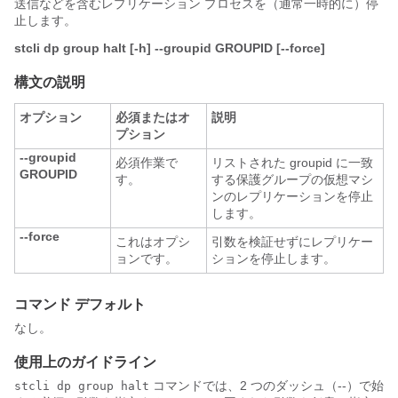
送信などを含むレプリケーション プロセスを（通常一時的に）停
止します。
stcli dp group halt [-h] --groupid GROUPID [--force]
構文の説明
オプション
必須またはオ
説明
プション
--groupid
必須作業で
リストされた groupid に一致
GROUPID
す。
する保護グループの仮想マシ
ンのレプリケーションを停止
します。
--force
これはオプシ
引数を検証せずにレプリケー
ョンです。
ションを停止します。
コマンド デフォルト
なし。
使用上のガイドライン
コマンドでは、2 つのダッシュ（--）で始
stcli dp group halt