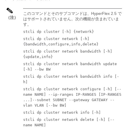
このコマンドとそのサブコマンドは、HyperFlex 2.5 で
（注）
はサポートされていません。次の機能が含まれていま
す。
stcli dp cluster [-h] {network}
stcli dp cluster network [-h]
{bandwidth,configure,info,delete}
stcli dp cluster network bandwidth [-h]
{update,info}
stcli dp cluster network bandwidth update
[-h] --bw BW
stcli dp cluster network bandwidth info [-
h]
stcli dp cluster network configure [-h] [--
name NAME] --ip-ranges IP-RANGES [IP-RANGES
...]--subnet SUBNET --gateway GATEWAY --
vlan VLAN [--bw BW]
stcli dp cluster network info [-h]
stcli dp cluster network delete [-h] [--
name NAME]