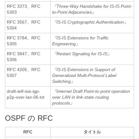
RFC 3373、RFC
『Three-Way Handshake for IS-IS Point-
5303
to-Point Adjacencies』
RFC 3567、RFC
『IS-IS Cryptographic Authentication』
5304
RFC 3784、RFC
『IS-IS Extensions for Traffic
5305
Engineering』
RFC 3847、RFC
『Restart Signaling for IS-IS』
5306
RFC 4205、RFC
『IS-IS Extensions in Support of
5307
Generalized Multi-Protocol Label
Switching』
draft-ietf-isis-igp-
『Internet Draft Point-to-point operation
p2p-over-lan-06.txt
over LAN in link-state routing
protocols』
OSPF の RFC
RFC
タイトル