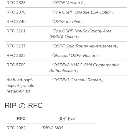
RFC 2328
『OSPF Version 2』
RFC 2370
『The OSPF Opaque LSA Option』
RFC 2740
『OSPF for IPv6』
RFC 3101
『The OSPF Not-So-Stubby Area
(NSSA) Option』
RFC 3137
『OSPF Stub Router Advertisement』
RFC 3623
『Graceful OSPF Restart』
RFC 5709
『OSPFv2 HMAC-SHA Cryptographic
Authentication』
draft-ietf-ospf-
『OSPFv3 Graceful Restart』
ospfv3-graceful-
restart-04.txt
RIP の RFC
RFC
タイトル
RFC 2082
『RIP-2 MD5