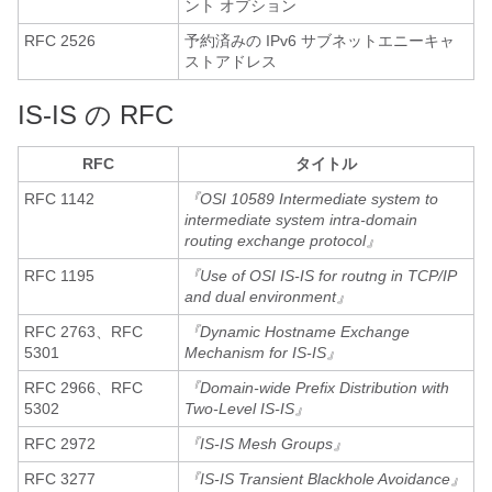
ント オプション
RFC 2526
予約済みの IPv6 サブネットエニーキャ
ストアドレス
IS-IS の RFC
RFC
タイトル
RFC 1142
『OSI 10589 Intermediate system to
intermediate system intra-domain
routing exchange protocol』
RFC 1195
『Use of OSI IS-IS for routng in TCP/IP
and dual environment』
RFC 2763、RFC
『Dynamic Hostname Exchange
5301
Mechanism for IS-IS』
RFC 2966、RFC
『Domain-wide Prefix Distribution with
5302
Two-Level IS-IS』
RFC 2972
『IS-IS Mesh Groups』
RFC 3277
『IS-IS Transient Blackhole Avoidance』