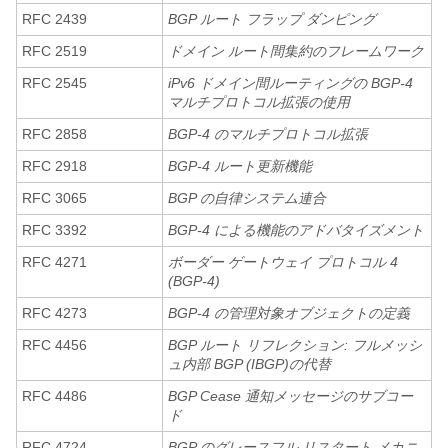
RFC 2439
BGP ルート フラップ ダンピング
RFC 2519
ドメイン ルート間集約のフレームワーク
RFC 2545
iPv6 ドメイン間ルーティングの BGP-4
マルチプロトコル拡張の使用
RFC 2858
BGP-4 のマルチプロトコル拡張
RFC 2918
BGP-4 ルート更新機能
RFC 3065
BGP の自律システム連合
RFC 3392
BGP-4 による機能のアドバタイズメント
RFC 4271
ボーダー ゲートウェイ プロトコル 4
(BGP-4)
RFC 4273
BGP-4 の管理対象オブジェクトの定義
RFC 4456
BGP ルート リフレクション: フルメッシ
ュ内部 BGP (IBGP)の代替
RFC 4486
BGP Cease 通知メッセージのサブコー
ド
RFC 4724
BGP のグレースフル リスタート メカニ