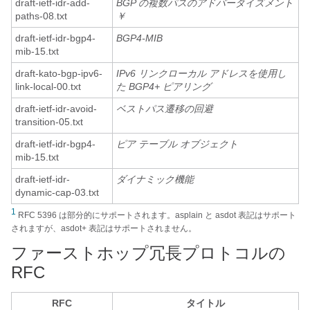
draft-ietf-idr-add-
BGP の複数パスのアドバータイズメント
paths-08.txt
￥
draft-ietf-idr-bgp4-
BGP4-MIB
mib-15.txt
draft-kato-bgp-ipv6-
IPv6 リンクローカル アドレスを使用し
link-local-00.txt
た BGP4+ ピアリング
draft-ietf-idr-avoid-
ベストパス遷移の回避
transition-05.txt
draft-ietf-idr-bgp4-
ピア テーブル オブジェクト
mib-15.txt
draft-ietf-idr-
ダイナミック機能
dynamic-cap-03.txt
1
RFC 5396 は部分的にサポートされます。asplain と asdot 表記はサポート
されますが、asdot+ 表記はサポートされません。
ファーストホップ冗長プロトコルの
RFC
RFC
タイトル