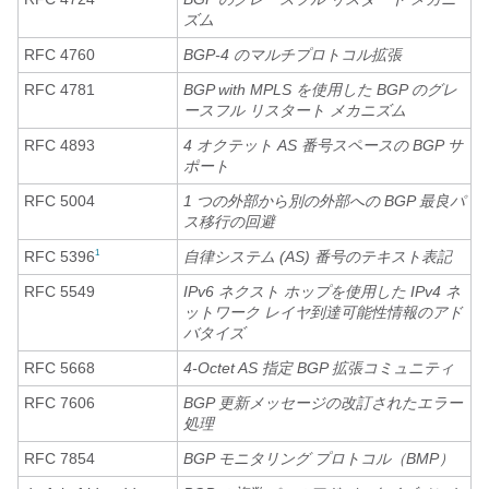
ズム
RFC 4760
BGP-4 のマルチプロトコル拡張
RFC 4781
BGP with MPLS を使用した BGP のグレ
ースフル リスタート メカニズム
RFC 4893
4 オクテット AS 番号スペースの BGP サ
ポート
RFC 5004
1 つの外部から別の外部への BGP 最良パ
ス移行の回避
RFC 5396
自律システム (AS) 番号のテキスト表記
1
RFC 5549
IPv6 ネクスト ホップを使用した IPv4 ネ
ットワーク レイヤ到達可能性情報のアド
バタイズ
RFC 5668
4-Octet AS 指定 BGP 拡張コミュニティ
RFC 7606
BGP 更新メッセージの改訂されたエラー
処理
RFC 7854
BGP モニタリング プロトコル（BMP）