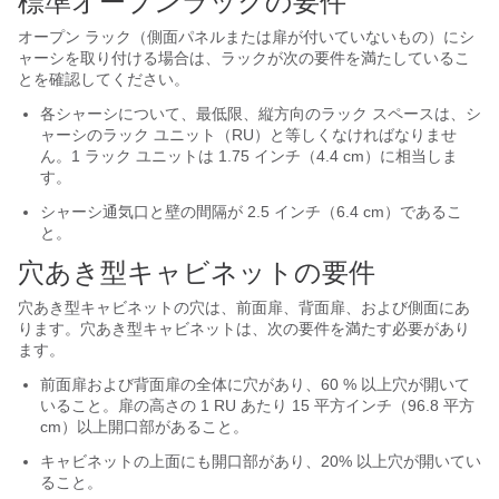
標準オープンラックの要件
オープン ラック（側面パネルまたは扉が付いていないもの）にシ
ャーシを取り付ける場合は、ラックが次の要件を満たしているこ
とを確認してください。
各シャーシについて、最低限、縦方向のラック スペースは、シ
ャーシのラック ユニット（RU）と等しくなければなりませ
ん。1 ラック ユニットは 1.75 インチ（4.4 cm）に相当しま
す。
シャーシ通気口と壁の間隔が 2.5 インチ（6.4 cm）であるこ
と。
穴あき型キャビネットの要件
穴あき型キャビネットの穴は、前面扉、背面扉、および側面にあ
ります。穴あき型キャビネットは、次の要件を満たす必要があり
ます。
前面扉および背面扉の全体に穴があり、60 % 以上穴が開いて
いること。扉の高さの 1 RU あたり 15 平方インチ（96.8 平方
cm）以上開口部があること。
キャビネットの上面にも開口部があり、20% 以上穴が開いてい
ること。