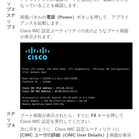
ッ
なっていることを確認します。
プ 2
ステ
前面パネルの
電源（Power）
ボタンを押して、アプライ
ッ
アンスを起動します。
プ 3
Cisco IMC 設定ユーティリティの次のようなブート画面
が表示されます。
ステ
ブート画面が表示されたら、すぐに
F8
キーを押して
ッ
Cisco IMC 設定を実行してください。
プ 4
次に示すように、Cisco IMC 設定ユーティリティに
[CIMC ユーザの詳細（CIMC User Details）]
画面が表示