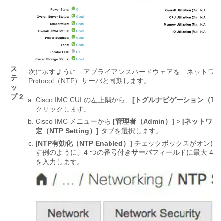
ス
次に示すように、アプライアンスハードウェアを、ネットワークの管理
テ
Protocol（NTP）サーバと同期します。
ッ
プ 2
Cisco IMC GUI の左上隅から、
[トグルナビゲーション（Toggle
クリックします。
Cisco IMC メニューから
[管理者（Admin）]
>
[ネットワーク
定（NTP Setting）]
タブを選択します。
[NTP有効化（NTP Enabled）]
チェックボックスがオンに
す例のように、4 つの番号付き
サーバ
フィールドに最大 4 
を入力します。