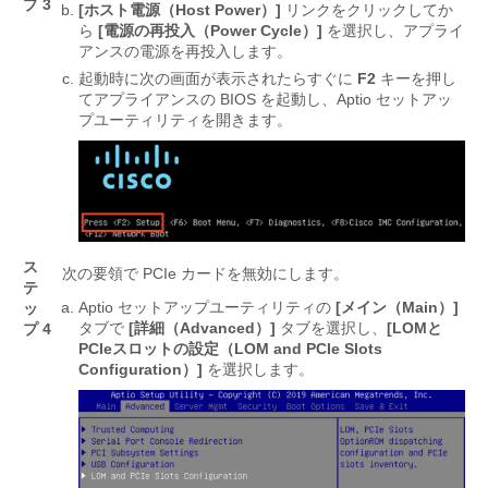
プ 3
[ホスト電源（Host Power）]
リンクをクリックしてか
ら
[電源の再投入（Power Cycle）]
を選択し、アプライ
アンスの電源を再投入します。
起動時に次の画面が表示されたらすぐに
F2
キーを押し
てアプライアンスの BIOS を起動し、Aptio セットアッ
プユーティリティを開きます。
ス
次の要領で PCIe カードを無効にします。
テ
Aptio セットアップユーティリティの
[メイン（Main）]
ッ
タブで
[詳細（Advanced）]
タブを選択し、
[LOMと
プ 4
PCIeスロットの設定（LOM and PCIe Slots
Configuration）]
を選択します。