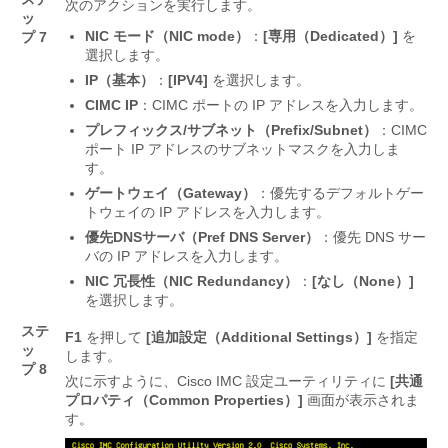
次のアクションを実行します。
ッ
NIC モード（NIC mode）
：
[専用（Dedicated）]
を
プ 7
選択します。
IP（基本）
：
[IPV4]
を選択します。
CIMC IP
：CIMC ポートの IP アドレスを入力します。
プレフィックス/サブネット（Prefix/Subnet）
：CIMC
ポート IP アドレスのサブネットマスクを入力しま
す。
ゲートウェイ（Gateway）
：優先するデフォルトゲー
トウェイの IP アドレスを入力します。
優先DNSサーバ（Pref DNS Server）
：優先 DNS サー
バの IP アドレスを入力します。
NIC 冗長性（NIC Redundancy）
：
[なし（None）]
を選択します。
ステ
F1
を押して
[追加設定（Additional Settings）]
を指定
ッ
します。
プ 8
次に示すように、Cisco IMC 設定ユーティリティに
[共通
プロパティ（Common Properties）]
画面が表示されま
す。