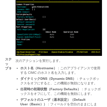
ステ
次のアクションを実行します。
ッ
ホスト名（Hostname）
：このアプライアンスで使用
プ 9
する CIMC のホスト名を入力します。
ダイナミックDNS（Dynamic DNS）
：チェックボッ
クスをオフにすると、この機能が無効になります。
出荷時の初期状態（Factory Defaults）
：チェックボ
ックスをオフにして、この機能を無効にします。
デフォルトのユーザ（基本設定）（Default
User（Basic））
：フィールドを空白のままにしま