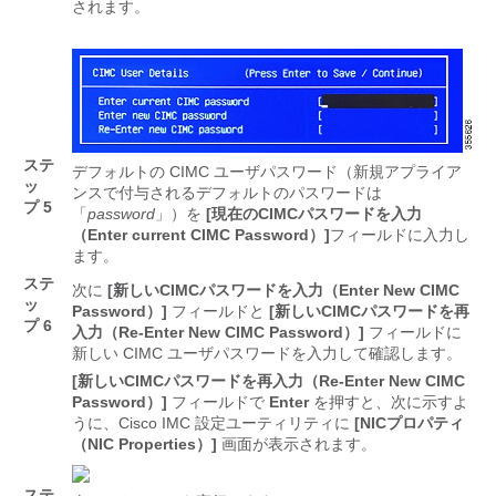
されます。
ステ
デフォルトの CIMC ユーザパスワード（新規アプライア
ッ
ンスで付与されるデフォルトのパスワードは
プ 5
「
password
」）を
[現在のCIMCパスワードを入力
（Enter current CIMC Password）]
フィールドに入力し
ます。
ステ
次に
[新しいCIMCパスワードを入力（Enter New CIMC
ッ
Password）]
フィールドと
[新しいCIMCパスワードを再
プ 6
入力（Re-Enter New CIMC Password）]
フィールドに
新しい CIMC ユーザパスワードを入力して確認します。
[新しいCIMCパスワードを再入力（Re-Enter New CIMC
Password）]
フィールドで
Enter
を押すと、次に示すよ
うに、Cisco IMC 設定ユーティリティに
[NICプロパティ
（NIC Properties）]
画面が表示されます。
ステ