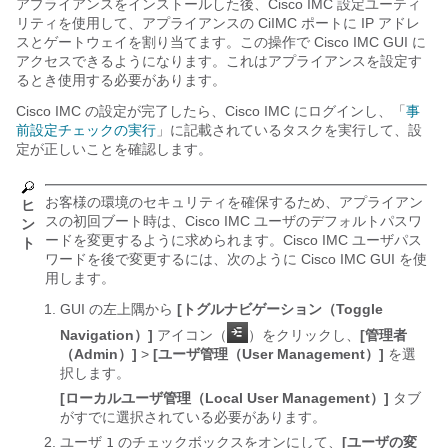
アプライアンスをインストールした後、Cisco IMC 設定ユーティ
リティを使用して、アプライアンスの CiIMC ポートに IP アドレ
スとゲートウェイを割り当てます。この操作で Cisco IMC GUI に
アクセスできるようになります。これはアプライアンスを設定す
るとき使用する必要があります。
Cisco IMC の設定が完了したら、Cisco IMC にログインし、「
事
前設定チェックの実行
」に記載されているタスクを実行して、設
定が正しいことを確認します。
お客様の環境のセキュリティを確保するため、アプライアン
ヒ
スの初回ブート時は、Cisco IMC ユーザのデフォルトパスワ
ン
ードを変更するように求められます。Cisco IMC ユーザパス
ト
ワードを後で変更するには、次のように Cisco IMC GUI を使
用します。
GUI の左上隅から
[トグルナビゲーション（Toggle
Navigation）]
アイコン（
）をクリックし、
[管理者
（Admin）]
>
[ユーザ管理（User Management）]
を選
択します。
[ローカルユーザ管理（Local User Management）]
タブ
がすでに選択されている必要があります。
ユーザ
のチェックボックスをオンにして、
[ユーザの変
1