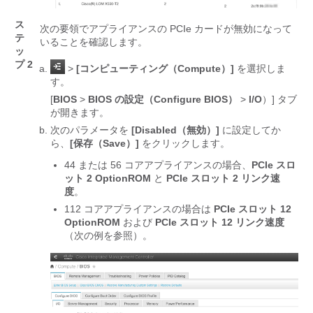
ス
次の要領でアプライアンスの PCIe カードが無効になって
テ
いることを確認します。
ッ
プ 2
>
[コンピューティング（Compute）]
を選択しま
す。
[
BIOS
>
BIOS の設定（Configure BIOS）
>
I/O
）] タブ
が開きます。
次のパラメータを
[Disabled（無効）]
に設定してか
ら、
[保存（Save）]
をクリックします。
44 または 56 コアアプライアンスの場合、
PCIe スロ
ット 2 OptionROM
と
PCIe スロット 2 リンク速
度
。
112 コアアプライアンスの場合は
PCIe スロット 12
OptionROM
および
PCIe スロット 12 リンク速度
（次の例を参照）。