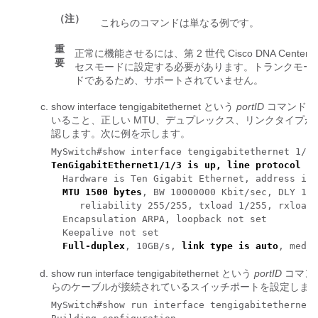
（注）
これらのコマンドは単なる例です。
重
正常に機能させるには、第 2 世代
Cisco DNA Center
要
セスモードに設定する必要があります。トランクモード
ドであるため、サポートされていません。
show interface tengigabitethernet という
portID
コマンドを
いること、正しい MTU、デュプレックス、リンクタイプ
認します。次に例を示します。
TenGigabitEthernet1/1/3 is up, line protocol is
  Hardware is Ten Gigabit Ethernet, address is 
MTU 1500 bytes
, BW 10000000 Kbit/sec, DLY 10 
     reliability 255/255, txload 1/255, rxload 
  Encapsulation ARPA, loopback not set 

  Keepalive not set 

Full-duplex
, 10GB/s, 
link type is auto
, media
show run interface tengigabitethernet という
portID
コマンド
らのケーブルが接続されているスイッチポートを設定しま
MySwitch#show run interface tengigabitethernet 