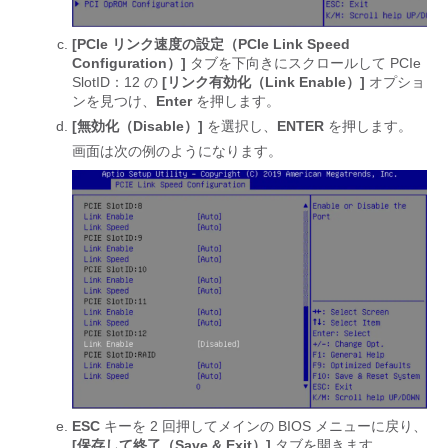
[PCIe リンク速度の設定（PCIe Link Speed
Configuration）]
タブを下向きにスクロールして PCIe
SlotID：12 の
[リンク有効化（Link Enable）]
オプショ
ンを見つけ、
Enter
を押します。
[無効化（Disable）]
を選択し、
ENTER
を押します。
画面は次の例のようになります。
ESC
キーを 2 回押してメインの BIOS メニューに戻り、
[保存して終了（Save & Exit）]
タブを開きます。