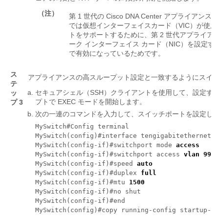
（注）
第 1 世代の
Cisco DNA Center
アプライアンスと
では仮想インターフェイスカード（VIC）が使用され
トをサポートするために、第 2 世代アプライ
ーク インターフェイス カード（NIC）を設定
で有効になっているためです。
ス
アプライアンスの高スループット設定と一致するようにスイ
テ
セキュアシェル（SSH）クライアントを使用して、設定す
ッ
プトで EXEC モードを開始します。
プ 3
次の一連のコマンドを入力して、スイッチポートを設定し
MySwitch#Config terminal

MySwitch(config)#interface tengigabitethernet 1
MySwitch(config-if)#switchport mode 
access
MySwitch(config-if)#switchport access 
vlan 99
MySwitch(config-if)#speed 
auto
MySwitch(config-if)#duplex 
full
MySwitch(config-if)#mtu 
1500
MySwitch(config-if)#no shut 

MySwitch(config-if)#end 

MySwitch(config)#copy running-config startup-co