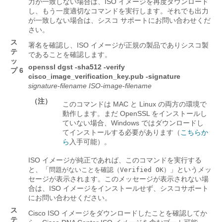
力が一致しない場合は、ISO イメージを再度ダウンロード
し、もう一度適切なコマンドを実行します。それでも出力
が一致しない場合は、シスコ サポートにお問い合わせくだ
さい。
ス
署名を確認し、ISO イメージが正規の製品でありシスコ製
テ
であることを確認します。
ッ
openssl dgst -sha512 -verify
プ 6
cisco_image_verification_key.pub -signature
signature-filename
ISO-image-filename
（注）
このコマンドは MAC と Linux の両方の環境で
動作します。まだ OpenSSL をインストールし
ていない場合、Windows ではダウンロードし
てインストールする必要があります（
こちらか
ら
入手可能）。
ISO イメージが純正であれば、このコマンドを実行する
と、「
」というメッ
問題がないことを確認（Verified OK）
セージが表示されます。このメッセージが表示されない場
合は、ISO イメージをインストールせず、シスコサポート
にお問い合わせください。
ス
Cisco ISO イメージをダウンロードしたことを確認してか
テ