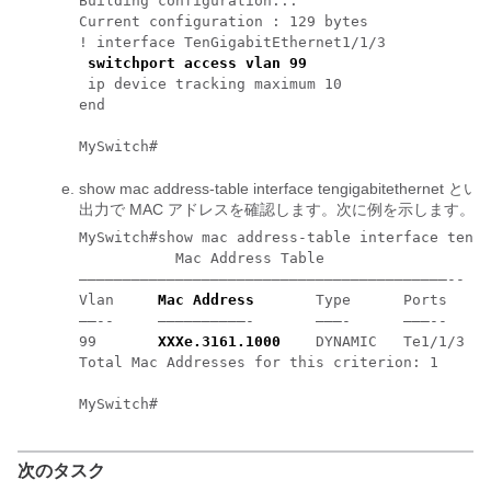
Building configuration... 

Current configuration : 129 bytes 

! interface TenGigabitEthernet1/1/3 

switchport access vlan 99
 ip device tracking maximum 10 

end 

MySwitch#
show mac address-table interface tengigabiteth
出力で MAC アドレスを確認します。次に例を示します。
MySwitch#show mac address-table interface tengi
           Mac Address Table 

––––––––––––––––––––––––––––––––––––––––––-- 

Vlan     
Mac Address
       Type      Ports 

––--     ––––––––––-       –––-      –––-- 

99       
XXXe.3161.1000
    DYNAMIC   Te1/1/3 

Total Mac Addresses for this criterion: 1 

MySwitch#
次のタスク