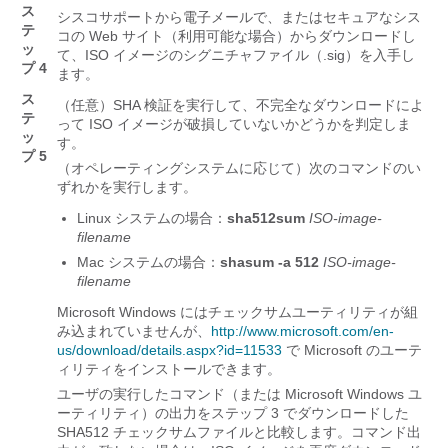
ス
シスコサポートから電子メールで、またはセキュアなシス
テ
コの Web サイト（利用可能な場合）からダウンロードし
ッ
て、ISO イメージのシグニチャファイル（.sig）を入手し
プ 4
ます。
ス
（任意）SHA 検証を実行して、不完全なダウンロードによ
テ
って ISO イメージが破損していないかどうかを判定しま
ッ
す。
プ 5
（オペレーティングシステムに応じて）次のコマンドのい
ずれかを実行します。
Linux システムの場合：
sha512sum
ISO-image-
filename
Mac システムの場合：
shasum -a 512
ISO-image-
filename
Microsoft Windows にはチェックサムユーティリティが組
み込まれていませんが、
http://www.microsoft.com/en-
us/download/details.aspx?id=11533
で Microsoft のユーテ
ィリティをインストールできます。
ユーザの実行したコマンド（または Microsoft Windows ユ
ーティリティ）の出力をステップ 3 でダウンロードした
SHA512 チェックサムファイルと比較します。コマンド出