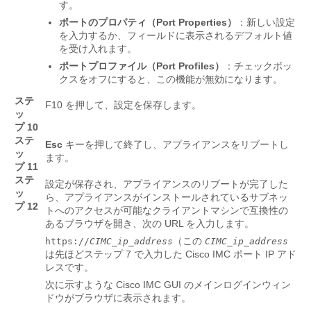
す。
ポートのプロパティ（Port Properties）
：新しい設定
を入力するか、フィールドに表示されるデフォルト値
を受け入れます。
ポートプロファイル（Port Profiles）
：チェックボッ
クスをオフにすると、この機能が無効になります。
ステ
F10
を押して、設定を保存します。
ッ
プ 10
ステ
Esc
キーを押して終了し、アプライアンスをリブートし
ッ
ます。
プ 11
ステ
設定が保存され、アプライアンスのリブートが完了した
ッ
ら、アプライアンスがインストールされているサブネッ
プ 12
トへのアクセスが可能なクライアントマシンで互換性の
あるブラウザを開き、次の URL を入力します。
（この
https://
CIMC_ip_address
CIMC_ip_address
は先ほどステップ 7 で入力した Cisco IMC ポート IP アド
レスです。
次に示すような Cisco IMC GUI のメインログインウィン
ドウがブラウザに表示されます。