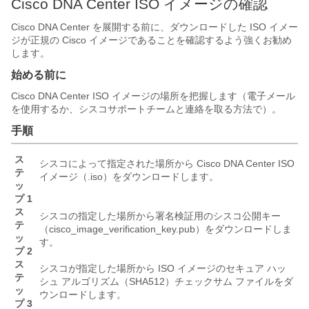
Cisco DNA Center
ISO イメージの確認
Cisco DNA Center
を展開する前に、ダウンロードした ISO イメー
ジが正規の Cisco イメージであることを確認するよう強くお勧め
します。
始める前に
Cisco DNA Center
ISO イメージの場所を把握します（電子メール
を使用するか、シスコサポートチームと連絡を取る方法で）。
手順
ス
シスコによって指定された場所から
Cisco DNA Center
ISO
テ
イメージ（.iso）をダウンロードします。
ッ
プ 1
ス
シスコの指定した場所から署名検証用のシスコ公開キー
テ
（cisco_image_verification_key.pub）をダウンロードしま
ッ
す。
プ 2
ス
シスコが指定した場所から ISO イメージのセキュア ハッ
テ
シュ アルゴリズム（SHA512）チェックサム ファイルをダ
ッ
ウンロードします。
プ 3