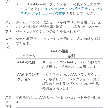
プ 6
[Edit Dashboard]：ダッシュボードの表示をカスタマ
イズできます。
ダッシュレットの位置の変更
および
カ
スタム ダッシュボードの作成
を参照してください。
ステ
タイムラインの下にある [Insight]
エリアを使用して、現
ッ
在および以前の時間範囲と比較して、成功した AAA サー
プ 7
バートランザクションの割合を表示します。
ステ
AAA の概要ダッシュレットを使用して、次の情報を確認
ッ
できます。
プ 8
AAA の概要
アイテム
説明
AAA の概要
ネットワークの AAA サーバーの数と平
均遅延（ミリ秒単位）を表示します。
AAA トランザ
ネットワーク内の AAA トランザクショ
クション
ン、成功したトランザクション、およ
び失敗したトランザクションの合計数
の割合を表示します。
ステ
次の機能には、AAA サーバーダッシュレットを使用しま
ッ
す。
プ 9