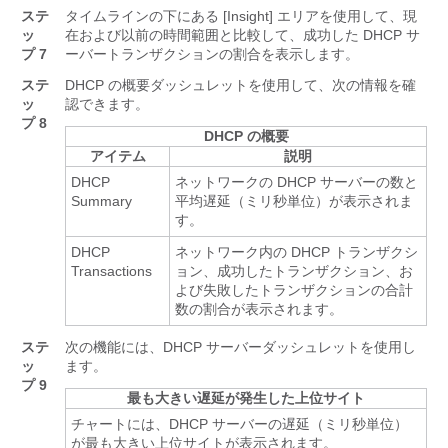
ステ
タイムラインの下にある [Insight]
エリアを使用して、現
ッ
在および以前の時間範囲と比較して、成功した DHCP サ
プ 7
ーバートランザクションの割合を表示します。
ステ
DHCP の概要ダッシュレットを使用して、次の情報を確
ッ
認できます。
プ 8
DHCP の概要
アイテム
説明
DHCP
ネットワークの DHCP サーバーの数と
Summary
平均遅延（ミリ秒単位）が表示されま
す。
DHCP
ネットワーク内の DHCP トランザクシ
Transactions
ョン、成功したトランザクション、お
よび失敗したトランザクションの合計
数の割合が表示されます。
ステ
次の機能には、DHCP サーバーダッシュレットを使用し
ッ
ます。
プ 9
最も大きい遅延が発生した上位サイト
チャートには、DHCP サーバーの遅延（ミリ秒単位）
が最も大きい上位サイトが表示されます。