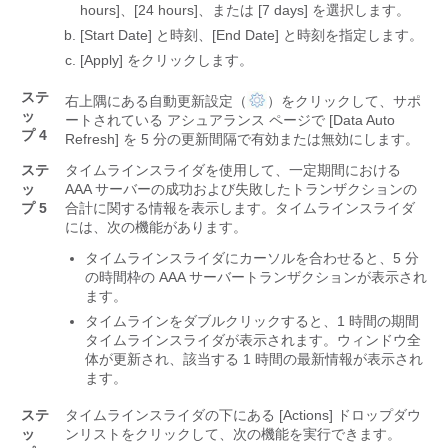
hours]
、[24 hours]
、または [7 days]
を選択します。
[Start Date] と時刻、[End Date] と時刻を指定します。
[Apply]
をクリックします。
ステ
右上隅にある自動更新設定（
）をクリックして、サポ
ッ
ートされている
アシュアランス
ページで [Data Auto
プ 4
Refresh] を 5 分の更新間隔で有効または無効にします。
ステ
タイムラインスライダを使用して、一定期間における
ッ
AAA サーバーの成功および失敗したトランザクションの
プ 5
合計に関する情報を表示します。タイムラインスライダ
には、次の機能があります。
タイムラインスライダにカーソルを合わせると、5 分
の時間枠の AAA サーバートランザクションが表示され
ます。
タイムラインをダブルクリックすると、1 時間の期間
タイムラインスライダが表示されます。ウィンドウ全
体が更新され、該当する 1 時間の最新情報が表示され
ます。
ステ
タイムラインスライダの下にある [Actions]
ドロップダウ
ッ
ンリストをクリックして、次の機能を実行できます。