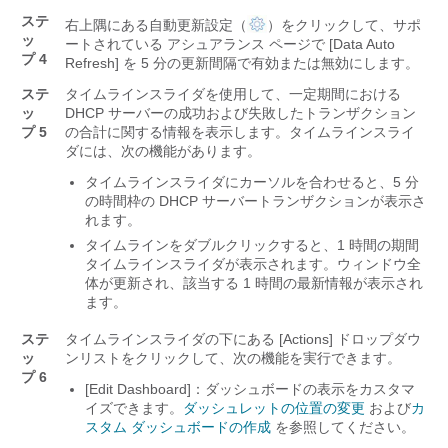
ステ
右上隅にある自動更新設定（
）をクリックして、サポ
ッ
ートされている
アシュアランス
ページで [Data Auto
プ 4
Refresh] を 5 分の更新間隔で有効または無効にします。
ステ
タイムラインスライダを使用して、一定期間における
ッ
DHCP サーバーの成功および失敗したトランザクション
プ 5
の合計に関する情報を表示します。タイムラインスライ
ダには、次の機能があります。
タイムラインスライダにカーソルを合わせると、5 分
の時間枠の DHCP サーバートランザクションが表示さ
れます。
タイムラインをダブルクリックすると、1 時間の期間
タイムラインスライダが表示されます。ウィンドウ全
体が更新され、該当する 1 時間の最新情報が表示され
ます。
ステ
タイムラインスライダの下にある [Actions]
ドロップダウ
ッ
ンリストをクリックして、次の機能を実行できます。
プ 6
[Edit Dashboard]：ダッシュボードの表示をカスタマ
イズできます。
ダッシュレットの位置の変更
および
カ
スタム ダッシュボードの作成
を参照してください。