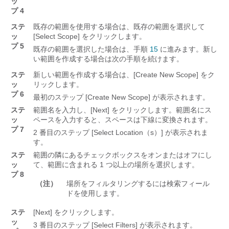
ッ
プ 4
ステ
既存の範囲を使用する場合は、既存の範囲を選択して
ッ
[Select Scope]
をクリックします。
プ 5
既存の範囲を選択した場合は、手順
15
に進みます。新し
い範囲を作成する場合は次の手順を続けます。
ステ
新しい範囲を作成する場合は、[Create New Scope]
をク
ッ
リックします。
プ 6
最初のステップ [Create New Scope]
が表示されます。
ステ
範囲名を入力し、[Next]
をクリックします。範囲名にス
ッ
ペースを入力すると、スペースは下線に変換されます。
プ 7
2 番目のステップ [Select Location（s）]
が表示されま
す。
ステ
範囲の隣にあるチェックボックスをオンまたはオフにし
ッ
て、範囲に含まれる 1 つ以上の場所を選択します。
プ 8
（注）
場所をフィルタリングするには検索フィール
ドを使用します。
ステ
[Next]
をクリックします。
ッ
3 番目のステップ [Select Filters]
が表示されます。