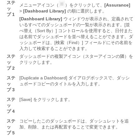
ステ
メニューアイコン（
）をクリックして、
[Assurance]
ッ
>
[Dashboard Library]
の順に選択します。
プ 1
[Dashboard Library]
ウィンドウが表示され、定義されて
いるすべてのダッシュボードの一覧が表示されます。[並
べ替え（Sort By）]
コントロールを使用すると、日付また
は名前でダッシュボードを並べ替えることができます。ダ
ッシュボードは、[検索（Find）]
フィールドにその名前を
入力して検索することができます。
ステ
ダッシュボードの複製アイコン（スターアイコンの隣）を
ッ
クリックします。
プ 2
ステ
[Duplicate a Dashboard] ダイアログボックスで、ダッシ
ッ
ュボードコピーのタイトルを入力します。
プ 3
ステ
[Save] をクリックします。
ッ
プ 4
ステ
コピーしたこのダッシュボードは、ダッシュレットを追
ッ
加、削除、または再配置することで変更できます。
プ 5