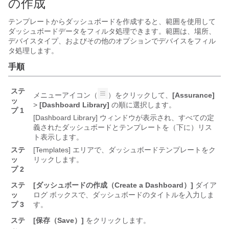
の作成
テンプレートからダッシュボードを作成すると、範囲を使用して
ダッシュボードデータをフィルタ処理できます。範囲は、場所、
デバイスタイプ、およびその他のオプションでデバイスをフィル
タ処理します。
手順
ステ
メニューアイコン（
）をクリックして、
[Assurance]
ッ
>
[Dashboard Library]
の順に選択します。
プ 1
[Dashboard Library]
ウィンドウが表示され、すべての定
義されたダッシュボードとテンプレートを（下に）リス
ト表示します。
ステ
[Templates]
エリアで、ダッシュボードテンプレートをク
ッ
リックします。
プ 2
ステ
[ダッシュボードの作成（Create a Dashboard）]
ダイア
ッ
ログ ボックスで、ダッシュボードのタイトルを入力しま
プ 3
す。
ステ
[保存（Save）]
をクリックします。