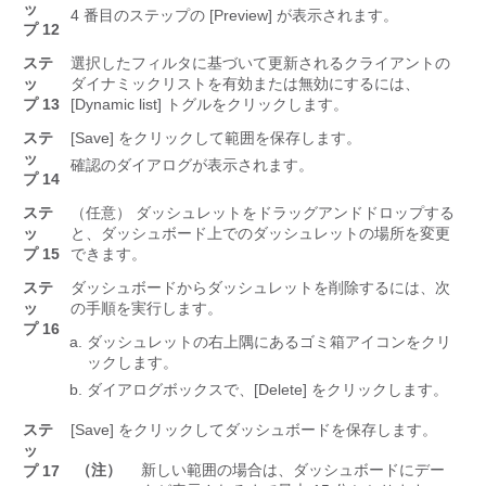
ッ
4 番目のステップの [Preview]
が表示されます。
プ 12
ステ
選択したフィルタに基づいて更新されるクライアントの
ッ
ダイナミックリストを有効または無効にするには、
プ 13
[Dynamic list]
トグルをクリックします。
ステ
[Save] をクリックして範囲を保存します。
ッ
確認のダイアログが表示されます。
プ 14
ステ
（任意） ダッシュレットをドラッグアンドドロップする
ッ
と、ダッシュボード上でのダッシュレットの場所を変更
プ 15
できます。
ステ
ダッシュボードからダッシュレットを削除するには、次
ッ
の手順を実行します。
プ 16
ダッシュレットの右上隅にあるゴミ箱アイコンをクリ
ックします。
ダイアログボックスで、[Delete]
をクリックします。
ステ
[Save] をクリックしてダッシュボードを保存します。
ッ
（注）
新しい範囲の場合は、ダッシュボードにデー
プ 17