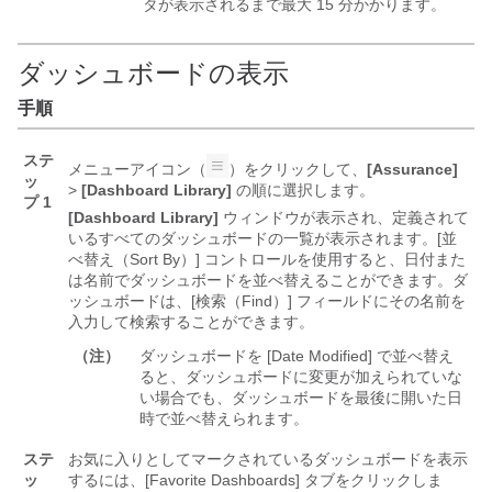
タが表示されるまで最大 15 分かかります。
ダッシュボードの表示
手順
ステ
メニューアイコン（
）をクリックして、
[Assurance]
ッ
>
[Dashboard Library]
の順に選択します。
プ 1
[Dashboard Library]
ウィンドウが表示され、定義されて
いるすべてのダッシュボードの一覧が表示されます。[並
べ替え（Sort By）]
コントロールを使用すると、日付また
は名前でダッシュボードを並べ替えることができます。ダ
ッシュボードは、[検索（Find）]
フィールドにその名前を
入力して検索することができます。
（注）
ダッシュボードを [Date Modified] で並べ替え
ると、ダッシュボードに変更が加えられていな
い場合でも、ダッシュボードを最後に開いた日
時で並べ替えられます。
ステ
お気に入りとしてマークされているダッシュボードを表示
ッ
するには、[Favorite Dashboards]
タブをクリックしま