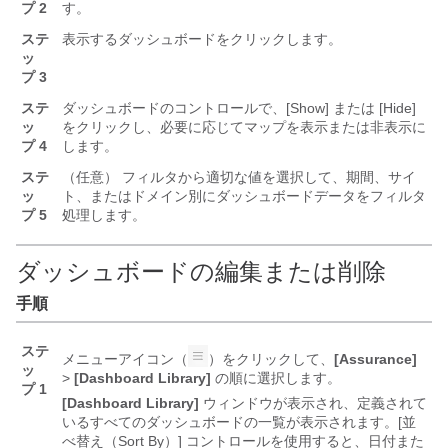
プ 2
す。
ステ
表示するダッシュボードをクリックします。
ッ
プ 3
ステ
ダッシュボードのコントロールで、[Show]
または [Hide]
ッ
をクリックし、必要に応じてマップを表示または非表示に
プ 4
します。
ステ
（任意） フィルタから適切な値を選択して、期間、サイ
ッ
ト、またはドメイン別にダッシュボードデータをフィルタ
プ 5
処理します。
ダッシュボードの編集または削除
手順
ステ
メニューアイコン（
）をクリックして、
[Assurance]
ッ
>
[Dashboard Library]
の順に選択します。
プ 1
[Dashboard Library]
ウィンドウが表示され、定義されて
いるすべてのダッシュボードの一覧が表示されます。[並
べ替え（Sort By）]
コントロールを使用すると、日付また