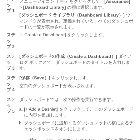
メニューアイコン（
）をクリックして、
[Assurance]
ッ
>
[Dashboard Library]
の順に選択します。
プ 1
[ダッシュボード ライブラリ（Dashboard Library）]
ウ
ィンドウが表示され、定義されているすべてのダッシュボ
ードの一覧が表示されます。
ステ
[+ Create a Dashboard] をクリックします。
ッ
プ 2
ステ
[ダッシュボードの作成（Create a Dashboard）]
ダイア
ッ
ログ ボックスで、ダッシュボードのタイトルを入力しま
プ 3
す。
ステ
[保存（Save）]
をクリックします。
ッ
空白のダッシュボードが表示されます。
プ 4
ステ
ダッシュボードでは、次の操作を実行できます。
ッ
[+ Add a Dashlet] をクリックして、このダッシュボード
プ 5
に内容を追加します。
ダッシュボードに追加するダッシュレットの横にあるチ
ェックボックスをオンにします。