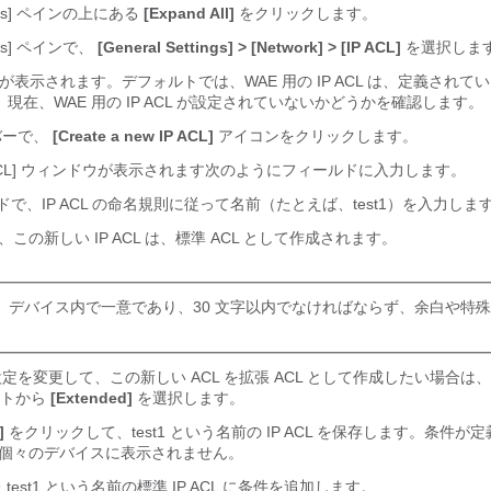
ents] ペインの上にある
[Expand All]
をクリックします。
nts] ペインで、
[General Settings] > [Network] > [IP ACL]
を選択しま
ンドウが表示されます。デフォルトでは、WAE 用の IP ACL は、定義されてい
で、現在、WAE 用の IP ACL が設定されていないかどうかを確認します。
バーで、
[Create a new IP ACL]
アイコンをクリックします。
ew IP ACL] ウィンドウが表示されます次のようにフィールドに入力します。
ルドで、IP ACL の命名規則に従って名前（たとえば、test1）を入力しま
この新しい IP ACL は、標準 ACL として作成されます。
L 名は、デバイス内で一意であり、30 文字以内でなければならず、余白や特
変更して、この新しい ACL を拡張 ACL として作成したい場合は、[ACL
ストから
[Extended]
を選択します。
]
をクリックして、test1 という名前の IP ACL を保存します。条件が
 は、個々のデバイスに表示されません。
test1 という名前の標準 IP ACL に条件を追加します。