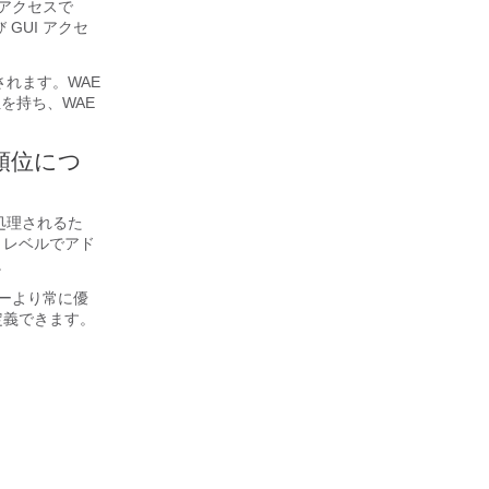
アクセスで
GUI アクセ
されます。WAE
位を持ち、WAE
先順位につ
処理されるた
IP レベルでアド
。
リシーより常に優
を定義できます。