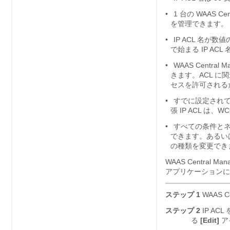
•
1 台の WAAS C
を管理できます。
•
IP ACL 名が数値
で始まる IP A
•
WAAS Centra
きます。ACL 
セスを許可される
•
すでに設定されてい
張 IP ACL 
•
すべての条件とネッ
できます。あるいは
の種類を変更できま
WAAS Central 
アプリケーションに
ステップ 1
WAAS Ce
ステップ 2
IP AC
る
[Edit]
ア