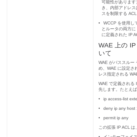
可能性があります
き、内部アドレスは
スを制限する AC
•
WCCP を使用し
とルータの両方に 
に定義された IP 
WAE 上の
いて
WAE がパススル
め、WAE に設定され
レス指定される W
WAE で定義される
先します。たとえば、
•
ip access-list e
•
deny ip any host
•
permit ip any
この拡張 IP ACL
•
インターフェイス Giga