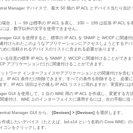
entral Manager デバイスで、最大 50 個の IP ACL とデバイス当たり合計
の場合、1 ～ 99 は標準の IP ACL を表し、100 ～ 199 は拡張 IP AC
CL 名には、数字以外の文字を使用できません。
l Manager GUI を使用すると、標準の IP ACL を SNMP と WCCP に
に関連付けられたこのようなアプリケーションにアクセスしようとするデ
ために信頼されるデバイスのリストに含まれる必要があります。
る任意の標準 IP ACL を SNMP と WCCP に関連付けることがで
は、WCCP アプリケーションだけに関連付けることができます。
トワーク インターフェイスやアプリケーションとの関連付けを含む IP 
、IP ACL 条件だけ削除できます。すべての条件を削除すると、必要に応じ
す。IP ACL 項目はその後も IP ACL リストに現れますが、実質的に
Manager GUI を使用して、1 台の WAE 用の IP ACL を作成し、変更する方法
関連付け、WAE 上のインターフェイスに適用するには、次の手順に従
ntral Manager GUI から、
[Devices] > [Devices]
を選択します。
L を作成したいデバイス（たとえば、bd-s14 という名前の Core WAE
イコンをクリックします。