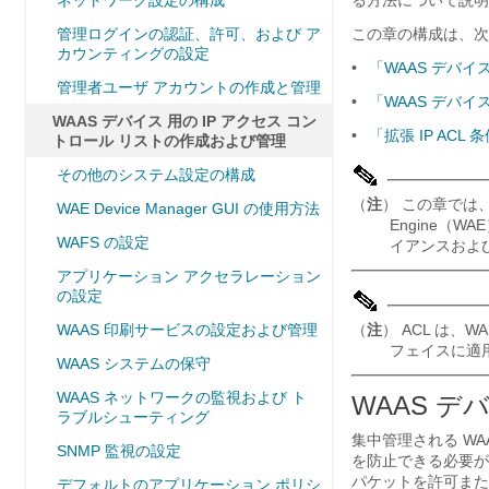
ネットワーク設定の構成
る方法について説明
管理ログインの認証、許可、および ア
この章の構成は、次
カウンティングの設定
•
「WAAS デバイス
管理者ユーザ アカウントの作成と管理
•
「WAAS デバイス
WAAS デバイス 用の IP アクセス コン
•
「拡張 IP ACL
トロール リストの作成および管理
その他のシステム設定の構成
（
注
） この章では、ネット
WAE Device Manager GUI の使用方法
Engine（
WAFS の設定
イアンスおよび
アプリケーション アクセラレーション
の設定
WAAS 印刷サービスの設定および管理
（
注
） ACL は、WA
フェイスに適
WAAS システムの保守
WAAS ネットワークの監視および ト
WAAS デバ
ラブルシューティング
集中管理される W
SNMP 監視の設定
を防止できる必要があ
パケットを許可また
デフォルトのアプリケーション ポリシ