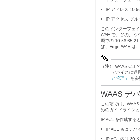
•
IP アドレス 10.56.
•
IP アクセス グループ 
このインターフェイス
WAE で、どのよう
層での 10.56.
ば、Edge WAE
（
注
） WAAS CLI
デバイスに適
と管理」
を参
WAAS デ
この項では、WAAS C
めのガイドラインと
IP ACL を作成
•
IP ACL 名は
•
IP ACL 名は