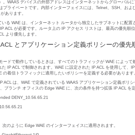
）。WAAS デバイスの外部アドレスはインターネットからグローバルに
プライベートです。内部インターフェイスには、Telnet、SSH、および 
L があります。
ている WAE は、インターネット ルータから独立したサブネットに配置
IP ACL が必要です。ルータ上の IP アクセス リストは、最高の優先順
ACL より優先します。
 IP ACL とアプリケーション定義ポリシーの優
ー モードで動作しているときは、すべてのトラフィックが WAE によって
た IP ACL で制御されます。WAE に設定された IP ACL を使用して、
AE の着信トラフィックに適用したいポリシーを定義する必要があります
 IP ACL は、WAE で定義されている WAAS アプリケーション定義ポ
ブランチ オフィスの Edge WAE に、次の条件を持つ拡張 IP ACL 
xtended DENY_10.56.65.21
 10.56.65.21
 は、次のように Edge WAE のインターフェイスに適用されます。
bitEthernet 1/0