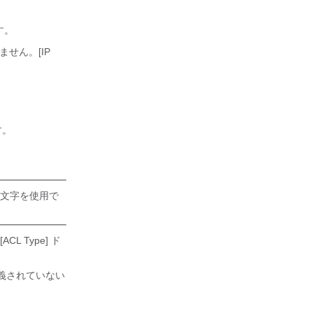
す。
ません。[IP
す。
殊文字を使用で
 Type] ド
定義されていない