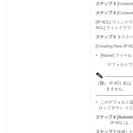
ステップ 3
[Cont
ステップ 4
[Conte
[IP ACL] ウィ
ACL] ウィンドウ
ステップ 5
タスク
[Creating N
•
[Name] フィー
デフォルトで、
（
注
） IP AC
きません。
•
このデフォルト設定を
ロップダウン リ
ステップ 6
[Submit
IP ACL
ステップ 7
作成した 