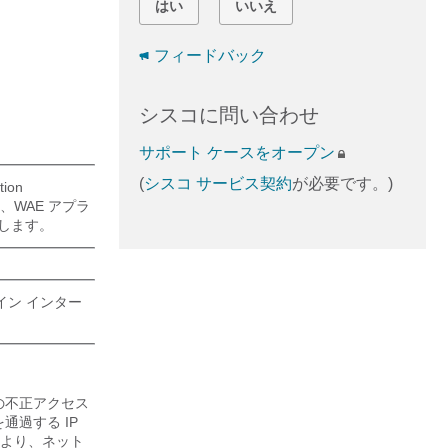
はい
いいえ
フィードバック
シスコに問い合わせ
サポート ケースをオープン
(
シスコ サービス契約
が必要です。)
ion
、WAE アプラ
示します。
ンライン インター
の不正アクセス
通過する IP
より、ネット