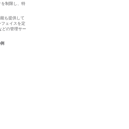
クを制限し、特
機能も提供して
ターフェイスを定
ードなどの管理サー
の例