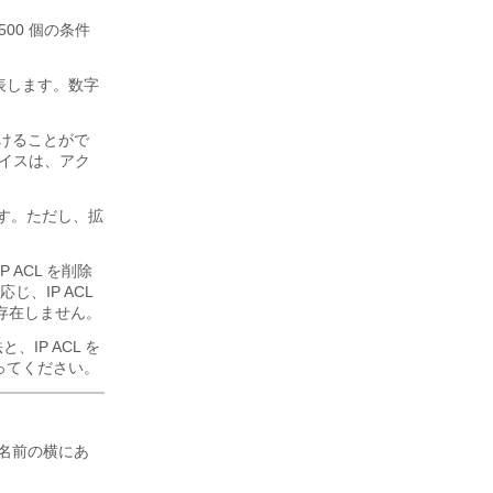
 500 個の条件
L を表します。数字
関連付けることがで
バイスは、アク
きます。ただし、拡
ACL を削除
、IP ACL
は存在しません。
と、IP ACL を
ってください。
）の名前の横にあ