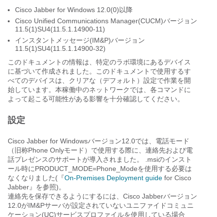
Cisco Jabber for Windows 12.0(0)以降
Cisco Unified Communications Manager(CUCM)バージョン
11.5(1)SU4(11.5.1.14900-11)
インスタントメッセージ(IM&P)バージョン
11.5(1)SU4(11.5.1.14900-32)
このドキュメントの情報は、特定のラボ環境にあるデバイス
に基づいて作成されました。このドキュメントで使用するす
べてのデバイスは、クリアな（デフォルト）設定で作業を開
始しています。本稼働中のネットワークでは、各コマンドに
よって起こる可能性がある影響を十分確認してください。
設定
Cisco Jabber for Windowsバージョン12.0では、電話モード
（旧称Phone Onlyモード）で使用する際に、連絡先および電
話プレゼンスのサポートが導入されました。
.msiのインスト
ール
時にPRODUCT_MODE=Phone_Modeを
使用する
必要は
なくなりました(『
On-Premises Deployment guide
for Cisco
Jabber』を参照)。
連絡先を保存できるようにするには、Cisco Jabberバージョン
12.0がIM&Pサーバが設定されていないユニファイドコミュニ
ケーション(UC)サービスプロファイルを使用している場合