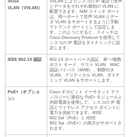
Voice
VVLAN によりシスコの IP 電話で音声
とデータをそれぞれ個別の VLAN に
VLAN（VVLAN）
配置できます。NIM スイッチ ポート
は、同一ポートで音声 VLAN とデー
タ VLAN をサポートするように手動
でトランク ポートとして設定しま
す。このようにすると、スイッチは
Cisco Discovery Protocol を使用して
シスコの IP 電話をダイナミックに設
定します。
IEEE 802.1X 認証
802.1X ポートベース認証、単一/複数
ホスト モード、ゲスト VLAN、MAC
認証バイパス（MAB）、制限付き
VLAN、クリティカル VLAN、ダイナ
ミック VLAN をサポートします。
PoE+（オプショ
Cisco ギガビット イーサネット テク
ノロジーに適切な PoE+ モジュールと
ン）
内部電源を使用して、シスコの IP 電
話とワイヤレス アクセス ポイントに
電力を供給できます。IEEE
802.3af（PoE）と IEEE
802.3at（PoE+）の両方がサポートさ
れます。