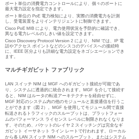
ポート単位の消費電力コントロールにより、個々のポートに
最大電力設定を指定できます。
ポート単位の PoE 電力検知により、実際の消費電力を計測
し、受電装置をよりインテリジェントに制御できます。
Cisco PoE MIB により、電力使用状況を予防的に確認でき、
異なる電力レベルのしきい値を設定できます。
Cisco Discovery Protocol Version 2 により、NIM では、IP 電
話やアクセス ポイントなどのシスコのデバイスへの接続時
に、IEEE 区分よりも詳細な電力設定をネゴシエーションでき
ます。
マルチギガビット ファブリック
LAN スイッチ NIM は MGF へのギガビット接続が可能であ
り、システムに透過的に統合されます。MGF を介して接続す
ると、NIM はルータの転送アーキテクチャを経由せずに、
MGF 対応のシステム内の他のモジュールと直接通信を行うこ
とができます（図 2）。MGF を使用してモジュール間で直接
転送されるトラフィックのスループットは、プラットフォー
ムのパフォーマンス ライセンス レベルに制限されなくなりま
す。そのため、パケットのレイヤ 2 スイッチングは完全なギ
ガビット イーサネット ライン レートで行われます。ローカル
から各 LAN スイッチ NIM へのスループット、またはシステム