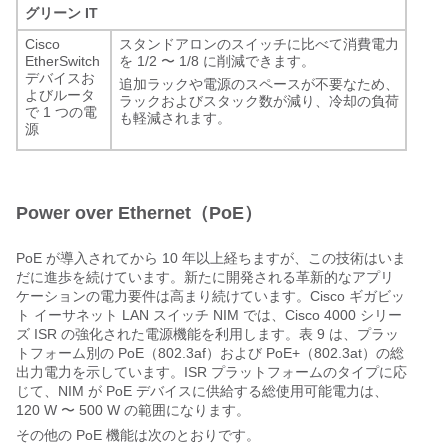
グリーン IT
Cisco
スタンドアロンのスイッチに比べて消費電力
EtherSwitch
を 1/2 〜 1/8 に削減できます。
デバイスお
追加ラックや電源のスペースが不要なため、
よびルータ
ラックおよびスタック数が減り、冷却の負荷
で 1 つの電
も軽減されます。
源
Power over Ethernet（PoE）
PoE が導入されてから 10 年以上経ちますが、この技術はいま
だに進歩を続けています。新たに開発される革新的なアプリ
ケーションの電力要件は高まり続けています。Cisco ギガビッ
ト イーサネット LAN スイッチ NIM では、Cisco 4000 シリー
ズ ISR の強化された電源機能を利用します。表 9 は、プラッ
トフォーム別の PoE（802.3af）および PoE+（802.3at）の総
出力電力を示しています。ISR プラットフォームのタイプに応
じて、NIM が PoE デバイスに供給する総使用可能電力は、
120 W 〜 500 W の範囲になります。
その他の PoE 機能は次のとおりです。