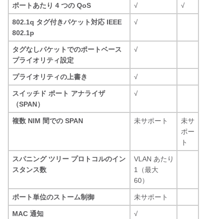
ポートあたり 4 つの QoS
√
√
802.1q タグ付きパケット対応 IEEE
√
802.1p
タグなしパケットでのポートベース
√
プライオリティ設定
プライオリティの上書き
√
スイッチド ポート アナライザ
√
（SPAN）
複数 NIM 間での SPAN
未サポート
未サ
ポー
ト
スパニング ツリー プロトコルのイン
VLAN あたり
スタンス数
1（最大
60）
ポート単位のストーム制御
未サポート
MAC 通知
√