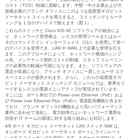
コスト（TCO）削減に貢献します。中堅・中小企業および大
規模企業のブランチ オフィスにこのような低密度ギガビット
イーサネット スイッチを導入すると、スイッチングとルーテ
ィングを 1 台のデバイスで賄えます（図 1）。
これらのスイッチと Cisco IOS XE ソフトウェアの統合によ
り、ネットワーク管理者は、シスコの管理ツールまたはルー
タのコマンドライン インターフェイス（CLI）を使用して単一
のデバイスを管理でき、LAN や WAN 上で必要な管理を行え
ます。このアプローチによって、ネットワーク構成のシンプ
ル化、メンテナンス契約コストの削減、スタッフ トレーニン
グの必要性の軽減が可能になります。また、ソフトウェアの
選定が容易になり、ブランチ オフィスに一貫したユーザ エク
スペリエンスが提供されます。さらに、これらの低密度ギガ
ビット イーサネット スイッチング モジュールでは、業界をリ
ードするシスコの電源イニシアティブが実現されています。
そこには、ポート単位での Power over Ethernet（PoE）およ
び Power over Ethernet Plus（PoE+）電源監視機能が含まれ
ており、ブランチ オフィスの機能をより高いパフォーマンス
要件に合わせて強化し、電力効率のよいネットワーク運用を
目指す IT チームの環境に対する取り組みにも対応します。
4/8 ポート ギガビット イーサネット LAN スイッチ NIM は、
オンボード ギガビット イーサネット ポートにラインレート
レイヤ 2 スイッチングを供給します。4 ポートの NIM は、4