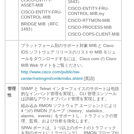
CISCO-ENTITY-
1643）
ASSET-MIB
CISCO-ENTITY-FRU-
CISCO-ENTITY-FRU-
CONTROL-MIB.my
CONTROL-MIB
CISCO-RTTMON-MIB
BRIDGE MIB（RFC
CISCO-PROCESS-MIB
1493）
CISCO-COPS-CLIENT-MIB
プラットフォーム別のサポート対象 MIB と Cisco
IOS ソフトウェア リリースのリストや MIB モジュ
ールをダウンロードするには、Cisco.com の Cisco
MIB Web サイトをご覧ください。
http://www.cisco.com/public/sw-
center/netmgmt/cmtk/mibs.shtml
[英語]
管理
SNMP と Telnet インターフェイスのサポートは包括
的なインバンド管理を実現し、CLI 管理コンソール
性
は詳細なアウトオブバンド管理を実現します。
組み込み RMON ソフトウェア エージェントにより
4 つの RMON グループ（history、statistics、
alarms、events）をサポートし、トラフィックの管
理、監視、および分析を強化します。
SPAN ポートは、1 つ以上のポートのトラフィック
を別のポートにミラーリングし、RMON プローブや