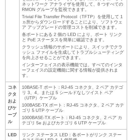
ネットワーク アナライザを使用して、8 つすべての
RMON グループを監視できます。
Trivial File Transfer Protocol（TFTP）を使用して 1
ヵ所からダウンロードすることにより、ソフトウェ
ア アップグレードの管理コストを削減できます。
各ポートにある 2 個の LED により、ポート リンク
と PoE ステータスを簡単に確認できます。
クラッシュ情報のサポートにより、スイッチでクラ
ッシュ ファイルを生成してトラブルシューティング
を向上させることができます。
インターフェイスの表示機能では、すべてのインタ
ーフェイスの設定機能に関する情報が提供されま
す。
コネ
10BASE-T ポート：RJ-45 コネクタ、2 ペア カテゴ
リ 3、4、または 5 シールドなしツイスト ペア
クタ
（UTP）ケーブル
およ
100BASE-TX ポート：RJ-45 コネクタ、2 ペア カテ
びケ
ゴリ 5 UTP ケーブル
ーブ
1000BASE-TX ポート：RJ-45 コネクタ、2 ペア カ
ル
テゴリ 5e およびカテゴリ 6 UTP ケーブル
LED
リンク ステータス LED：各ポートがリンク ステー