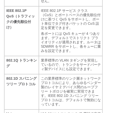
せん。
IEEE 802.1P
IEEE 802.1P サービス クラス
（CoS）とポートベースの優先順位付
QoS（トラフィッ
けに基づく QoS をサポートし、ポー
クの優先順位付
ト単位でタグ付きパケットの CoS 設
け）
定を変更できます。
各ポートには QoS キューが 4 つあり
ます。デフォルトでストリクト プラ
イオリティが適用されます。ルータは
SDWRR をサポートし、各キューに重
みを設定できます。
802.1Q トランキン
業界標準の VLAN タギングを実現し
ているので、トランクをサードパーテ
グ
ィ製デバイスにも設定できます。
802.1D スパニング
この業界標準のリンク層ネットワーク
プロトコルにより、あらゆるベンダー
ツリー プロトコル
製のレイヤ 2 デバイス間のループフ
リー トポロジを確実に実現できま
す。IEEE 802.1D スパニング ツリー
プロトコルは、デフォルトで無効にな
っています。