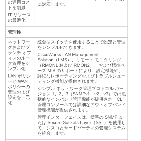
の運用コス
に対応します。
トを削減
IT リソース
の最適化
管理性
ネットワー
統合型スイッチを使用することで設定と管理
クおよびブ
をシンプル化できます。
ランチ オフ
CiscoWorks LAN Management
ィスのルー
Solution（LMS）、リモート モニタリング
タ管理をシ
（RMON1 および RMON2）、および標準ベ
ンプル化
ース MIB のサポートにより、設定機能や、
LAN ポリシ
詳細なレポーティングおよびトラブルシュー
ーと WAN
ティング機能が提供されます。
ポリシーの
シンプル ネットワーク管理プロトコル バー
管理および
ジョン 1、2、3（SNMPv1、v2、v3）では包
設定を一元
括的なインバンド管理機能が提供され、CLI
化
管理コンソールでは詳細なアウトオブバンド
管理機能が提供されます。
管理インターフェイスは、標準の SNMP ま
たは Secure Sockets Layer（SSL）を使用し
て、シスコとサードパーティの管理システム
を統合します。