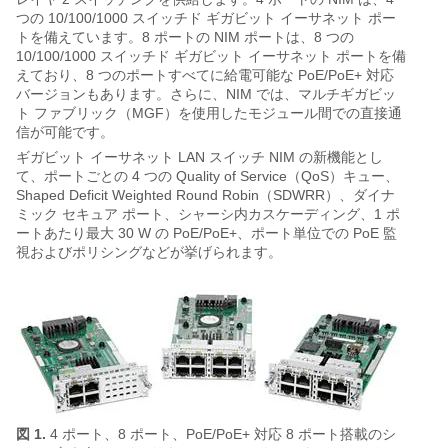
つの 10/100/1000 スイッチド ギガビット イーサネット ポー
トを備えています。8 ポートの NIM ポートは、8 つの
10/100/1000 スイッチド ギガビット イーサネット ポートを備
えており、8 つのポートすべてに給電可能な PoE/PoE+ 対応
バージョンもあります。さらに、NIM では、マルチギガビッ
ト ファブリック（MGF）を使用したモジュール間での直接通
信が可能です。
ギガビット イーサネット LAN スイッチ NIM の新機能とし
て、ポートごとの 4 つの Quality of Service（QoS）キュー、
Shaped Deficit Weighted Round Robin（SDWRR）、ダイナ
ミック セキュア ポート、シャーシ内カスケーディング、1 ポ
ートあたり最大 30 W の PoE/PoE+、ポート単位での PoE 監
視およびポリシングなどが挙げられます。
図 1.
4 ポート、8 ポート、PoE/PoE+ 対応 8 ポート搭載のシ