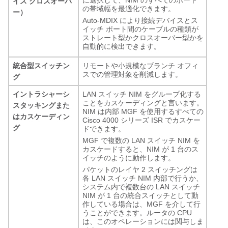
に選択して、NIM のすべてのポート
イス クロスオーバ
の帯域幅を最適化できます。
ー）
Auto-MDIX により接続デバイスとス
イッチ ポート間のケーブルの種類が
ストレート型かクロスオーバー型かを
自動的に検出できます。
統合型スイッチン
リモートや小規模なブランチ オフィ
スでの管理対象を削減します。
グ
イントラシャーシ
LAN スイッチ NIM をグループ化する
ことをカスケーディングと言います。
スタッキングまた
NIM は内部 MGF を使用するすべての
はカスケーディン
Cisco 4000 シリーズ ISR でカスケー
グ
ドできます。
MGF で複数の LAN スイッチ NIM を
カスケードすると、NIM が 1 台のス
イッチのように動作します。
パケットのレイヤ 2 スイッチングは
各 LAN スイッチ NIM 内部で行うか、
システム内で複数台の LAN スイッチ
NIM が 1 台の統合スイッチとして動
作している場合は、MGF を介して行
うことができます。ルータの CPU
は、このオペレーションには関与しま