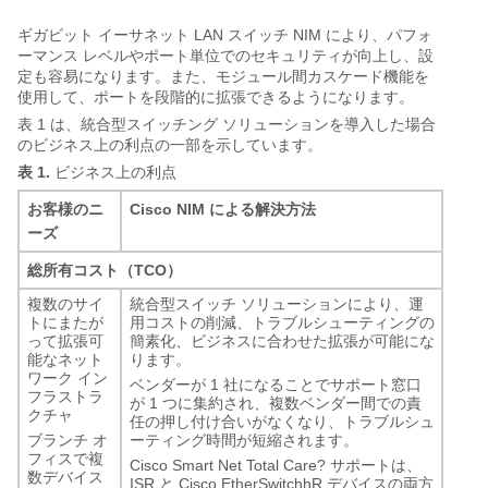
ギガビット イーサネット LAN スイッチ NIM により、パフォ
ーマンス レベルやポート単位でのセキュリティが向上し、設
定も容易になります。また、モジュール間カスケード機能を
使用して、ポートを段階的に拡張できるようになります。
表 1 は、統合型スイッチング ソリューションを導入した場合
のビジネス上の利点の一部を示しています。
表 1.
ビジネス上の利点
お客様のニ
Cisco NIM による解決方法
ーズ
総所有コスト（TCO）
複数のサイ
統合型スイッチ ソリューションにより、運
トにまたが
用コストの削減、トラブルシューティングの
って拡張可
簡素化、ビジネスに合わせた拡張が可能にな
能なネット
ります。
ワーク イン
ベンダーが 1 社になることでサポート窓口
フラストラ
が 1 つに集約され、複数ベンダー間での責
クチャ
任の押し付け合いがなくなり、トラブルシュ
ブランチ オ
ーティング時間が短縮されます。
フィスで複
Cisco Smart Net Total Care? サポートは、
数デバイス
ISR と Cisco EtherSwitchhR デバイスの両方