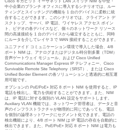
Cisco ギガビット イーサネット LAN スイッチ NIM を中堅・
中小企業のブランチ オフィスに導入するシナリオでは、ルー
ティングとスイッチングの機能を 1 台のデバイスに柔軟に統
合することができます。このシナリオでは、クライアント デ
スクトップ、サーバ、IP 電話、ワイヤレス アクセス ポイン
ト、ビデオの各デバイスなど、個々のネットワーク リソース
間の高速接続を 1 台のデバイスから確立するとともに、同時
にルータを介してレイヤ 3 で WAN 接続することができます。
ユニファイド コミュニケーション環境で導入した場合、4/8
ポート NIM は、アナログまたはデジタル時分割多重（TDM）
音声ゲートウェイ モジュール、および Cisco Unified
Communications Manager Express IP テレフォニー、Cisco
Survivable Remote Site Telephony（SRST）、または Cisco
Unified Border Element の各ソリューションと透過的に相互運
用可能です。
オプションの PoE/PoE+ 対応 8 ポート NIM を使用すると、IP
電話を検出し、電力を供給することができます。また、NIM
は、IP 電話に対する個別の VLAN 設定をサポートします。
Auxiliary VLAN 機能では、ネットワーク管理者は、データと音
声のインフラストラクチャが物理的に同じであっても、電話
を個別の論理ネットワークにセグメント化できます。電話の
検出機能により、4/8 ポート NIM は IP 電話の存在を自動的に
検出できます。また、PoE/PoE+ 対応 8 ポート NIM は電力も