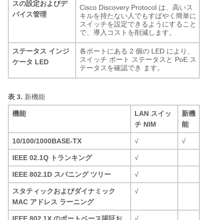
スの設定およびデ
Cisco Discovery Protocol は、高いス
バイス管理
キルを持たない人でもすばやく簡単に
スイッチを設定できるようにすること
で、導入コストを削減します。
ステータス インジ
各ポートにある 2 個の LED により、
スイッチ ポート ステータスと PoE ス
ケータ LED
テータスを確認でき ます。
表 3.
新機能
機能
LAN スイッ
新機
チ NIM
能
10/100/1000BASE-TX
√
√
IEEE 02.1Q トランキング
√
IEEE 802.1D スパニング ツリー
√
スタティックおよびダイナミック
√
MAC アドレス ラーニング
IEEE 802.1X のポートベース認証お
√