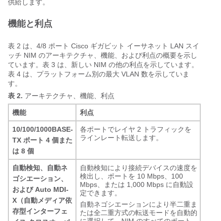
供給します。
機能と利点
表 2 は、4/8 ポート Cisco ギガビット イーサネット LAN スイ
ッチ NIM のアーキテクチャ、機能、および利点の概要を示し
ています。表 3 は、新しい NIM の他の利点を示しています。
表 4 は、プラットフォーム別の最大 VLAN 数を示していま
す。
表 2.
アーキテクチャ、機能、利点
機能
利点
10/100/1000BASE-
各ポートでレイヤ 2 トラフィックを
ラインレート転送します。
TX ポート 4 個また
は 8 個
自動検知、自動ネ
自動検知により接続デバイスの速度を
検出し、ポートを 10 Mbps、100
ゴシエーション、
Mbps、または 1,000 Mbps に自動設
および Auto MDI-
定できます。
X（自動メディア依
自動ネゴシエーションにより半二重ま
存型インターフェ
たは全二重方式の転送モードを自動的