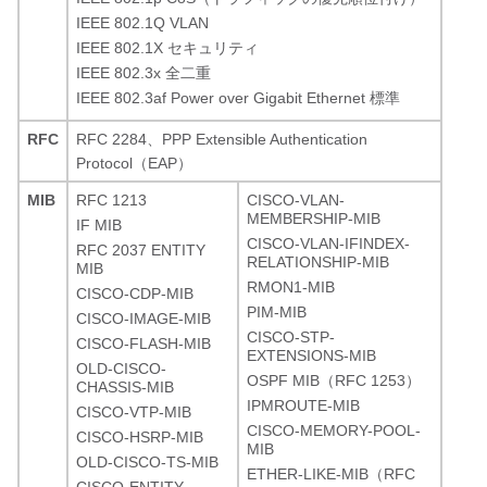
IEEE 802.1Q VLAN
IEEE 802.1X セキュリティ
IEEE 802.3x 全二重
IEEE 802.3af Power over Gigabit Ethernet 標準
RFC
RFC 2284、PPP Extensible Authentication
Protocol（EAP）
MIB
RFC 1213
CISCO-VLAN-
MEMBERSHIP-MIB
IF MIB
CISCO-VLAN-IFINDEX-
RFC 2037 ENTITY
RELATIONSHIP-MIB
MIB
RMON1-MIB
CISCO-CDP-MIB
PIM-MIB
CISCO-IMAGE-MIB
CISCO-STP-
CISCO-FLASH-MIB
EXTENSIONS-MIB
OLD-CISCO-
OSPF MIB（RFC 1253）
CHASSIS-MIB
IPMROUTE-MIB
CISCO-VTP-MIB
CISCO-MEMORY-POOL-
CISCO-HSRP-MIB
MIB
OLD-CISCO-TS-MIB
ETHER-LIKE-MIB（RFC