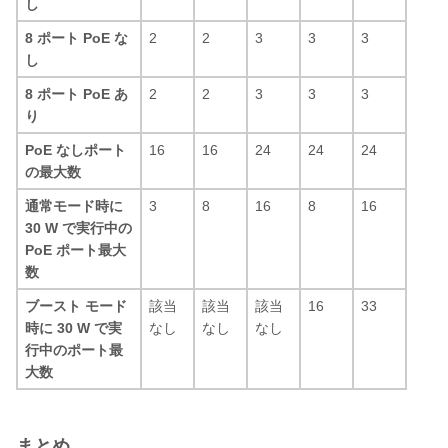
し
8 ポート PoE な
2
2
3
3
3
し
8 ポート PoE あ
2
2
3
3
3
り
PoE なしポート
16
16
24
24
24
の最大数
通常モード時に
3
8
16
8
16
30 W で実行中の
PoE ポート最大
数
ブースト モード
該当
該当
該当
16
33
時に 30 W で実
なし
なし
なし
行中のポート最
大数
まとめ