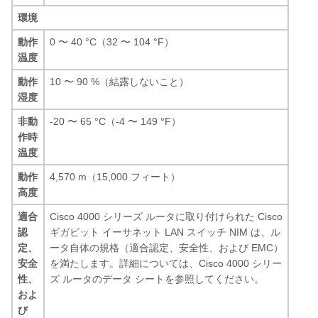
環境
動作
0 〜 40 °C（32 〜 104 °F）
温度
動作
10 〜 90 %（結露しないこと）
湿度
非動
-20 〜 65 °C（-4 〜 149 °F）
作時
温度
動作
4,570 m（15,000 フィート）
高度
適合
Cisco 4000 シリーズ ルータに取り付けられた Cisco
認
ギガビット イーサネット LAN スイッチ NIM は、ル
定、
ータ自体の規格（適合認定、安全性、および EMC）
安全
を満たします。詳細については、Cisco 4000 シリー
性、
ズ ルータのデータ シートを参照してください。
およ
び