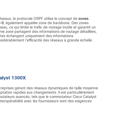
s réseaux, le protocole OSPF utilise le concept de
zones
.
 0
, également appelée zone de backbone. Des zones
, ce qui limite le trafic de routage inutile et garantit un
ême zone partagent des informations de routage détaillées,
entes échangent uniquement des informations
sidérablement l’efficacité des réseaux à grande échelle.
alyst 1300X
ntreprises gérant des réseaux dynamiques de taille moyenne
daptation rapides aux changements. Il est particulièrement
utateurs avancés, tels que le commutateur Cisco Catalyst
teropérabilité avec les fournisseurs sont des exigences