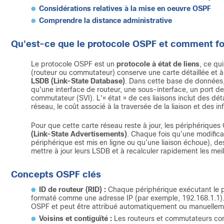
Considérations relatives à la mise en oeuvre OSPF
Comprendre la distance administrative
Qu'est-ce que le protocole OSPF et comment fo
Le protocole OSPF est un
protocole à état de liens
, ce qu
(routeur ou commutateur) conserve une carte détaillée et à
LSDB (Link-State Database)
. Dans cette base de données, 
qu'une interface de routeur, une sous-interface, un port d
commutateur (SVI). L'« état » de ces liaisons inclut des dét
réseau, le coût associé à la traversée de la liaison et des in
Pour que cette carte réseau reste à jour, les périphériq
(Link-State Advertisements)
. Chaque fois qu’une modifica
périphérique est mis en ligne ou qu’une liaison échoue), d
mettre à jour leurs LSDB et à recalculer rapidement les mei
Concepts OSPF clés
ID de routeur (RID) :
Chaque périphérique exécutant le pro
formaté comme une adresse IP (par exemple, 192.168.1.1). 
OSPF et peut être attribué automatiquement ou manuellem
Voisins et contiguïté :
Les routeurs et commutateurs com