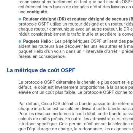
reconnaissent mutuellement en tant que participants OSP
entièrement leurs bases de données d'état des liaisons en 
une
contiguïté
.
Routeur désigné (DR) et routeur désigné de secours (B
protocole OSPF utilise un routeur désigné et un routeur dés
chaque routeur communique avec un autre routeur, le DR et
réduit considérablement le trafic inutile et accélère la con
Paquets Hello :
Les périphériques OSPF utilisent des paqu
aident les routeurs à se découvrir les uns les autres et à ma
paquet Hello d’un voisin dans un « intervalle d’arrêt » prédé
réseau en conséquence.
La métrique de coût OSPF
Le protocole OSPF détermine le chemin le plus court et le p
défaut, le coût est inversement proportionnel à la bande pas
élevée ont un coût plus faible. Le protocole OSPF donne toujo
Par défaut, Cisco IOS définit la bande passante de référe
chaque interface est calculé en divisant cette bande passan
Pour les réseaux modernes à haut débit, cette bande passa
calculs de coûts précis. En outre, les administrateurs rés
interface spécifique. Cela permet d'influencer la sélection 
que l'équilibrage de charge, la redondance, les exigences de 