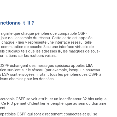
nctionne-t-il ?
i signifie que chaque périphérique compatible OSPF
 jour de l'ensemble du réseau. Cette carte est appelée
chaque « lien » représente une interface réseau, telle
e commutation de couche 3 ou une interface virtuelle de
ails cruciaux tels que les adresses IP, les masques de sous-
formations sur les routeurs voisins.
ues OSPF échangent des messages spéciaux appelés
LSA
tion survient sur le réseau (par exemple, lorsqu’un nouveau
es LSA sont envoyées, invitant tous les périphériques OSPF à
lleurs chemins pour les données.
tocole OSPF se voit attribuer un identificateur 32 bits unique,
Ce RID permet d'identifier le périphérique au sein du domaine
ent.
patibles OSPF qui sont directement connectés et qui se