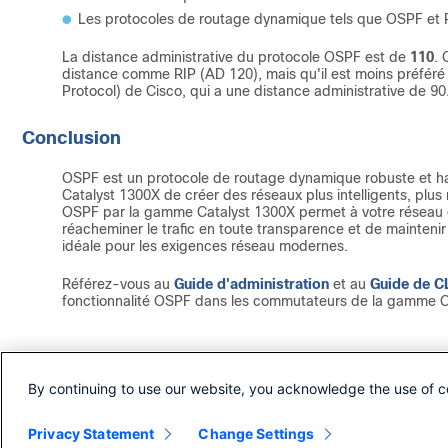
Les protocoles de routage dynamique tels que OSPF et RI
La distance administrative du protocole OSPF est de
110
. 
distance comme RIP (AD 120), mais qu'il est moins préféré
Protocol) de Cisco, qui a une distance administrative de 90
Conclusion
OSPF est un protocole de routage dynamique robuste et h
Catalyst 1300X de créer des réseaux plus intelligents, plus r
OSPF par la gamme Catalyst 1300X permet à votre réseau
réacheminer le trafic en toute transparence et de maintenir
idéale pour les exigences réseau modernes.
Référez-vous au
Guide d'administration
et au
Guide de C
fonctionnalité OSPF dans les commutateurs de la gamme C
Historique de révision
By continuing to use our website, you acknowledge the use of c
Révision
Date de publication
Commentaires
Privacy Statement
1.0
26-Oct-2025
Change Settings
Première publication