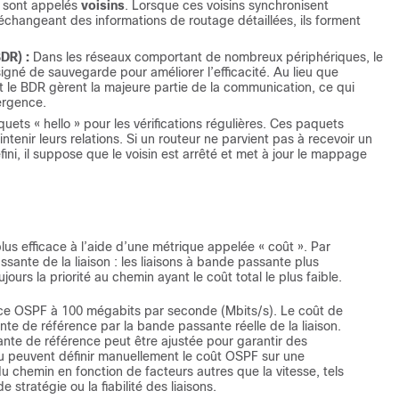
F sont appelés
voisins
. Lorsque ces voisins synchronisent
échangeant des informations de routage détaillées, ils forment
DR) :
Dans les réseaux comportant de nombreux périphériques, le
igné de sauvegarde pour améliorer l’efficacité. Au lieu que
 le BDR gèrent la majeure partie de la communication, ce qui
vergence.
ets « hello » pour les vérifications régulières. Ces paquets
intenir leurs relations. Si un routeur ne parvient pas à recevoir un
fini, il suppose que le voisin est arrêté et met à jour le mappage
lus efficace à l’aide d’une métrique appelée « coût ». Par
sante de la liaison : les liaisons à bande passante plus
urs la priorité au chemin ayant le coût total le plus faible.
nce OSPF à 100 mégabits par seconde (Mbits/s). Le coût de
te de référence par la bande passante réelle de la liaison.
nte de référence peut être ajustée pour garantir des
eau peuvent définir manuellement le coût OSPF sur une
du chemin en fonction de facteurs autres que la vitesse, tels
stratégie ou la fiabilité des liaisons.