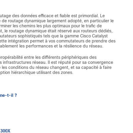
tage des données efficace et fiable est primordial. Le
e de routage dynamique largement adopté, en particulier le
miner les chemins les plus optimaux pour le trafic de
, le routage dynamique était réservé aux routeurs dédiés,
utateurs sophistiqués tels que la gamme Cisco Catalyst
ette intégration permet à vos commutateurs de prendre des
rablement les performances et la résilience du réseau.
ropérabilité entre les différents périphériques des
es infrastructures réseau. Il est réputé pour sa convergence
e les conditions du réseau changent, et sa capacité à faire
tion hiérarchique utilisant des zones.
ne-t-il ?
1300X