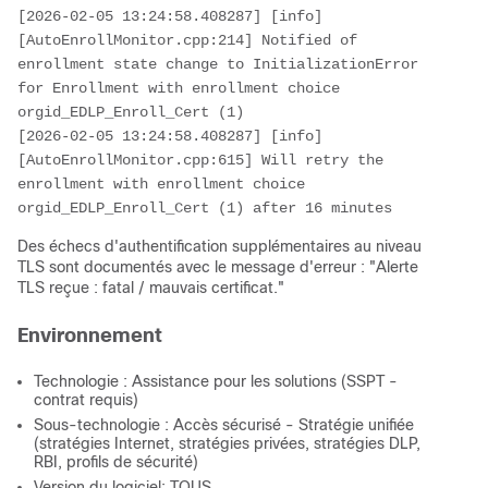
[2026-02-05 13:24:58.408287] [info] 
[AutoEnrollMonitor.cpp:214] Notified of 
enrollment state change to InitializationError 
for Enrollment with enrollment choice 
orgid_EDLP_Enroll_Cert (1)

[2026-02-05 13:24:58.408287] [info] 
[AutoEnrollMonitor.cpp:615] Will retry the 
enrollment with enrollment choice 
orgid_EDLP_Enroll_Cert (1) after 16 minutes
Des échecs d'authentification supplémentaires au niveau
TLS sont documentés avec le message d'erreur : "Alerte
TLS reçue : fatal / mauvais certificat."
Environnement
Technologie : Assistance pour les solutions (SSPT -
contrat requis)
Sous-technologie : Accès sécurisé - Stratégie unifiée
(stratégies Internet, stratégies privées, stratégies DLP,
RBI, profils de sécurité)
Version du logiciel: TOUS