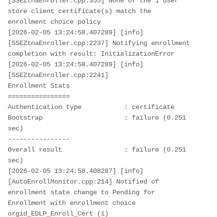
[SSEZtnaEnroller.cpp:355] None of the 1 user 
store client certificate(s) match the 
enrollment choice policy

[2026-02-05 13:24:58.407289] [info] 
[SSEZtnaEnroller.cpp:2237] Notifying enrollment 
completion with result: InitializationError

[2026-02-05 13:24:58.407289] [info] 
[SSEZtnaEnroller.cpp:2241] 

Enrollment Stats

================

Authentication type           : certificate

Bootstrap                     : failure (0.251 
sec)

----------------

Overall result                : failure (0.251 
sec)

[2026-02-05 13:24:58.408287] [info] 
[AutoEnrollMonitor.cpp:214] Notified of 
enrollment state change to Pending for 
Enrollment with enrollment choice 
orgid_EDLP_Enroll_Cert (1)
