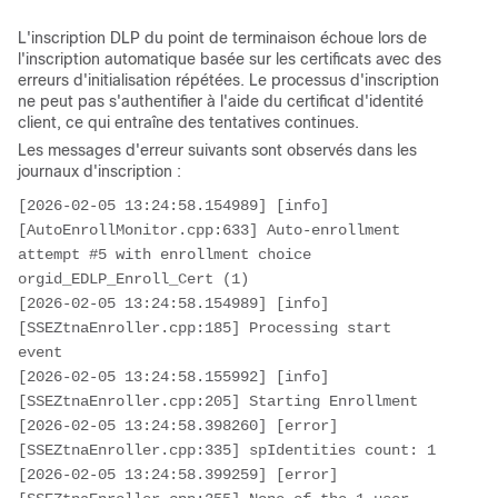
L'inscription DLP du point de terminaison échoue lors de
l'inscription automatique basée sur les certificats avec des
erreurs d'initialisation répétées. Le processus d'inscription
ne peut pas s'authentifier à l'aide du certificat d'identité
client, ce qui entraîne des tentatives continues.
Les messages d'erreur suivants sont observés dans les
journaux d'inscription :
[2026-02-05 13:24:58.154989] [info] 
[AutoEnrollMonitor.cpp:633] Auto-enrollment 
attempt #5 with enrollment choice 
orgid_EDLP_Enroll_Cert (1)

[2026-02-05 13:24:58.154989] [info] 
[SSEZtnaEnroller.cpp:185] Processing start 
event

[2026-02-05 13:24:58.155992] [info] 
[SSEZtnaEnroller.cpp:205] Starting Enrollment

[2026-02-05 13:24:58.398260] [error] 
[SSEZtnaEnroller.cpp:335] spIdentities count: 1

[2026-02-05 13:24:58.399259] [error] 