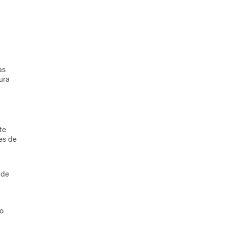
as
ura
te
tes de
 de
no