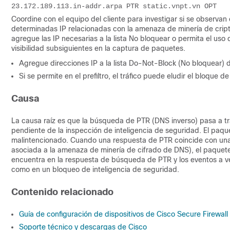
23.172.189.113.in-addr.arpa PTR static.vnpt.vn OPT
Coordine con el equipo del cliente para investigar si se observa
determinadas IP relacionadas con la amenaza de minería de criptog
agregue las IP necesarias a la lista No bloquear o permita el uso 
visibilidad subsiguientes en la captura de paquetes.
Agregue direcciones IP a la lista Do-Not-Block (No bloquear) de 
Si se permite en el prefiltro, el tráfico puede eludir el bloque d
Causa
La causa raíz es que la búsqueda de PTR (DNS inverso) pasa a tra
pendiente de la inspección de inteligencia de seguridad. El pa
malintencionado. Cuando una respuesta de PTR coincide con una e
asociada a la amenaza de minería de cifrado de DNS), el paquete
encuentra en la respuesta de búsqueda de PTR y los eventos a v
como en un bloqueo de inteligencia de seguridad.
Contenido relacionado
Guía de configuración de dispositivos de Cisco Secure Firewal
Soporte técnico y descargas de Cisco