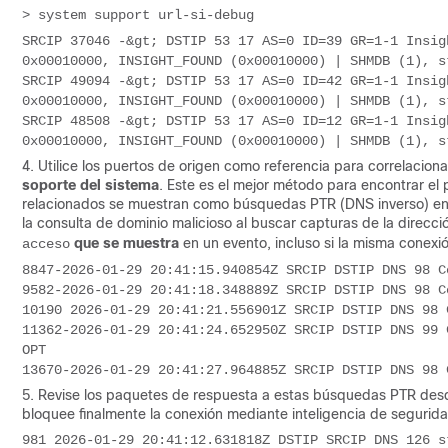
> system support url-si-debug
SRCIP 37046 -&gt; DSTIP 53 17 AS=0 ID=39 GR=1-1 Insig
0x00010000, INSIGHT_FOUND (0x00010000) | SHMDB (1), s
SRCIP 49094 -&gt; DSTIP 53 17 AS=0 ID=42 GR=1-1 Insig
0x00010000, INSIGHT_FOUND (0x00010000) | SHMDB (1), s
SRCIP 48508 -&gt; DSTIP 53 17 AS=0 ID=12 GR=1-1 Insig
0x00010000, INSIGHT_FOUND (0x00010000) | SHMDB (1), s
4. Utilice los puertos de origen como referencia para correlacion
soporte del sistema
. Este es el mejor método para encontrar el
relacionados se muestran como búsquedas PTR (DNS inverso) en 
la consulta de dominio malicioso al buscar capturas de la direcci
que se muestra
en un evento, incluso si la misma conexi
acceso
8847-2026-01-29 20:41:15.940854Z SRCIP DSTIP DNS 98 C
9582-2026-01-29 20:41:18.348889Z SRCIP DSTIP DNS 98 C
10190 2026-01-29 20:41:21.556901Z SRCIP DSTIP DNS 98 
11362-2026-01-29 20:41:24.652950Z SRCIP DSTIP DNS 99 
OPT
13670-2026-01-29 20:41:27.964885Z SRCIP DSTIP DNS 98 
5. Revise los paquetes de respuesta a estas búsquedas PTR desde
bloquee finalmente la conexión mediante inteligencia de segurida
981 2026-01-29 20:41:12.631818Z DSTIP SRCIP DNS 126 s