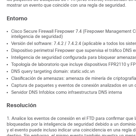
mostrar un evento que coincide con una regla de seguridad.
Entorno
Cisco Secure Firewall Firepower 7.4 (Firepower Management Ce
inteligencia de seguridad)
Versión del software: 7.4.2 / 7.4.2.4 (aplicable a todos los sist
Dispositivo perimetral Firepower que supervisa el tráfico DNS e
Inteligencia de seguridad configurada para bloquear amenaza
Topología de laboratorio que incluye dispositivos FPR2110 y F
DNS query targeting domain: static.vdc.vn
Clasificación de amenazas: amenaza de minería de criptografí
Captura de paquetes y eventos de conexión analizados en un d
Servidor DNS Infoblox como infraestructura DNS interna
Resolución
1. Analice los eventos de conexión en el FTD para confirmar que 
bloqueadas por la inteligencia de seguridad debido a un dominio 
y el evento puede incluso indicar una coincidencia en una regla 
destino. Sin embargo, el mismo evento también muestra un mensaj