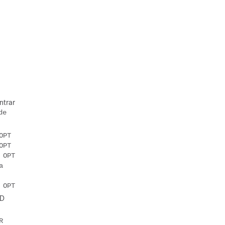
ntrar
e 
OPT
OPT
 OPT
 
 OPT
TD
 