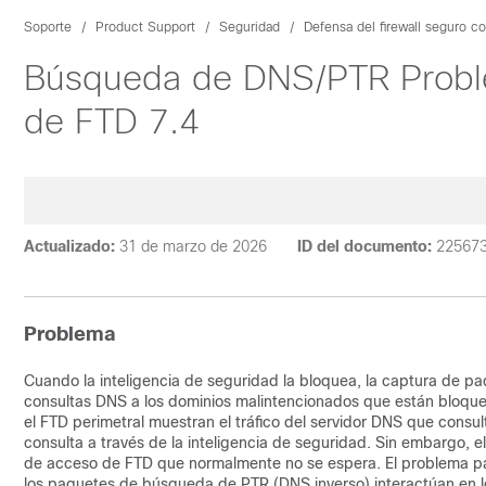
Soporte
Product Support
Seguridad
Defensa del firewall seguro c
Búsqueda de DNS/PTR Proble
de FTD 7.4
Actualizado:
31 de marzo de 2026
ID del documento:
22567
Problema
Cuando la inteligencia de seguridad la bloquea, la captura de p
consultas DNS a los dominios malintencionados que están bloque
el FTD perimetral muestran el tráfico del servidor DNS que cons
consulta a través de la inteligencia de seguridad. Sin embargo, 
de acceso de FTD que normalmente no se espera. El problema pare
los paquetes de búsqueda de PTR (DNS inverso) interactúan en l