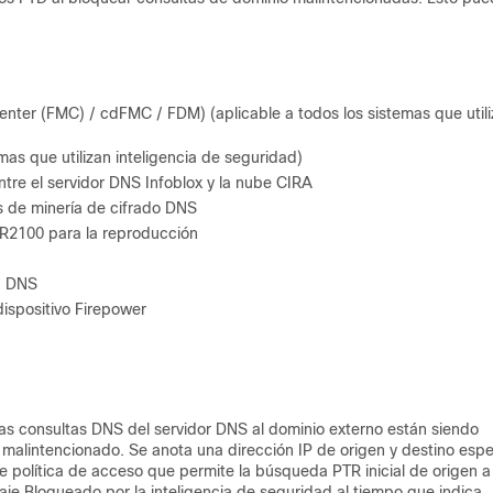
nter (FMC) / cdFMC / FDM) (aplicable a todos los sistemas que util
emas que utilizan inteligencia de seguridad)
ntre el servidor DNS Infoblox y la nube CIRA
s de minería de cifrado DNS
PR2100 para la reproducción
a DNS
ispositivo Firepower
las consultas DNS del servidor DNS al dominio externo están siendo
malintencionado. Se anota una dirección IP de origen y destino espe
de política de acceso que permite la búsqueda PTR inicial de origen a
e Bloqueado por la inteligencia de seguridad al tiempo que indica