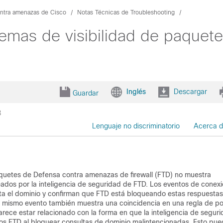
ontra amenazas de Cisco
Notas Técnicas de Troubleshooting
mas de visibilidad de paquete
Inglés
Descargar
Guardar
3
Lenguaje no discriminatorio
Acerca d
aquetes de Defensa contra amenazas de firewall (FTD) no muestra
ados por la inteligencia de seguridad de FTD. Los eventos de conex
ulta el dominio y confirman que FTD está bloqueando estas respuesta
el mismo evento también muestra una coincidencia en una regla de pol
ce estar relacionado con la forma en que la inteligencia de seguri
os FTD al bloquear consultas de dominio malintencionadas. Esto pu