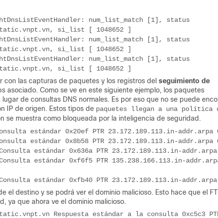
htDnsListEventHandler: num_list_match [1], status 
tatic.vnpt.vn, si_list [ 1048652 ]
htDnsListEventHandler: num_list_match [1], status 
tatic.vnpt.vn, si_list [ 1048652 ]
htDnsListEventHandler: num_list_match [1], status 
tatic.vnpt.vn, si_list [ 1048652 ]
ar con las capturas de paquetes y los registros del
seguimiento de
 ps asociado. Como se ve en este siguiente ejemplo, los paquetes
lugar de consultas DNS normales. Es por eso que no se puede enco
ón IP de origen. Estos tipos de
paquetes llegan a una política d
ón se muestra como bloqueada por la inteligencia de seguridad.
onsulta estándar 0x20ef PTR 23.172.189.113.in-addr.arpa 
onsulta estándar 0x8b58 PTR 23.172.189.113.in-addr.arpa 
Consulta estándar 0x636a PTR 23.172.189.113.in-addr.arpa
Consulta estándar 0xf6f5 PTR 135.238.166.113.in-addr.arpa
Consulta estándar 0xfb40 PTR 23.172.189.113.in-addr.arpa
 el destino y se podrá ver el dominio malicioso. Esto hace que el F
d, ya que ahora ve el dominio malicioso.
tatic.vnpt.vn Respuesta estándar a la consulta 0xc5c3 PTR