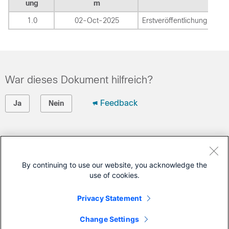
ung
m
1.0
02-Oct-2025
Erstveröffentlichung
War dieses Dokument hilfreich?
Feedback
Ja
Nein
Cisco kontaktieren
Eine Supportanfrage öffnen
By continuing to use our website, you acknowledge the
use of cookies.
(Erfordert einen
Cisco Servicevertrag
)
Privacy Statement
Dieses Dokument gilt für folgende Produkte.
Change Settings
Umbrella