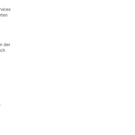
rvices
rten
n der
ich
ß