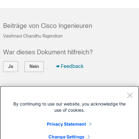
Beiträge von Cisco Ingenieuren
Vaishnavi Chandhu Rajendran
War dieses Dokument hilfreich?
Feedback
Ja
Nein
Cisco kontaktieren
Eine Supportanfrage öffnen
By continuing to use our website, you acknowledge the
use of cookies.
(Erfordert einen
Cisco Servicevertrag
)
Privacy Statement
Dieses Dokument gilt für folgende Produkte.
Change Settings
Secure Access