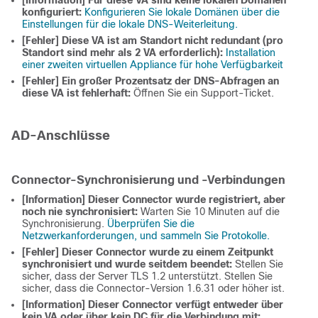
[Information] Für diese VA sind keine lokalen Domänen
konfiguriert:
Konfigurieren Sie lokale Domänen über die
Einstellungen für die lokale DNS-Weiterleitung.
[Fehler] Diese VA ist am Standort nicht redundant (pro
Standort sind mehr als 2 VA erforderlich):
Installation
einer zweiten virtuellen Appliance für hohe Verfügbarkeit
[Fehler] Ein großer Prozentsatz der DNS-Abfragen an
diese VA ist fehlerhaft:
Öffnen Sie ein Support-Ticket.
AD-Anschlüsse
Connector-Synchronisierung und -Verbindungen
[Information] Dieser Connector wurde registriert, aber
noch nie synchronisiert:
Warten Sie 10 Minuten auf die
Synchronisierung.
Überprüfen Sie die
Netzwerkanforderungen, und sammeln Sie Protokolle.
[Fehler] Dieser Connector wurde zu einem Zeitpunkt
synchronisiert und wurde seitdem beendet:
Stellen Sie
sicher, dass der Server TLS 1.2 unterstützt. Stellen Sie
sicher, dass die Connector-Version 1.6.31 oder höher ist.
[Information] Dieser Connector verfügt entweder über
kein VA oder über kein DC für die Verbindung mit: