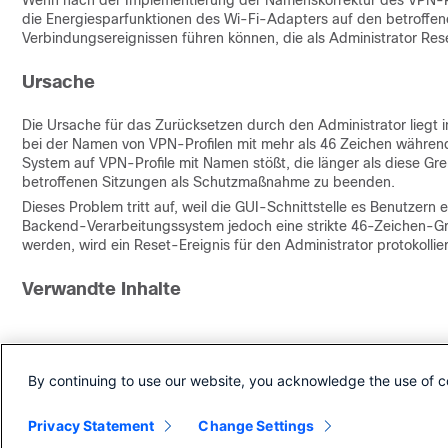
Wenn nach der Implementierung der Namenskorrektur des VPN-Prof
die Energiesparfunktionen des Wi-Fi-Adapters auf den betroffene
Verbindungsereignissen führen können, die als Administrator Res
Ursache
Die Ursache für das Zurücksetzen durch den Administrator liegt
bei der Namen von VPN-Profilen mit mehr als 46 Zeichen währe
System auf VPN-Profile mit Namen stößt, die länger als diese Gre
betroffenen Sitzungen als Schutzmaßnahme zu beenden.
Dieses Problem tritt auf, weil die GUI-Schnittstelle es Benutzern
Backend-Verarbeitungssystem jedoch eine strikte 46-Zeichen-G
werden, wird ein Reset-Ereignis für den Administrator protokoll
Verwandte Inhalte
Revisionsverlauf
By continuing to use our website, you acknowledge the use of c
Überarbeitung
Veröffentlichungsdatum
Kommentare
Privacy Statement
1.0
12-May-2026
Change Settings
Erstveröffentlichung