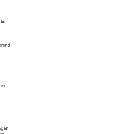
die
hrend
hen.
agen.