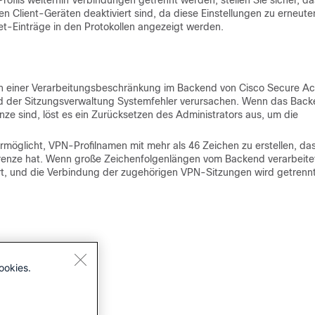
ils weiterhin Verbindungen getrennt werden, stellen Sie sicher, da
n Client-Geräten deaktiviert sind, da diese Einstellungen zu erneute
et-Einträge in den Protokollen angezeigt werden.
 in einer Verarbeitungsbeschränkung im Backend von Cisco Secure Ac
nd der Sitzungsverwaltung Systemfehler verursachen. Wenn das Bac
nze sind, löst es ein Zurücksetzen des Administrators aus, um die
 ermöglicht, VPN-Profilnamen mit mehr als 46 Zeichen zu erstellen, da
renze hat. Wenn große Zeichenfolgenlängen vom Backend verarbeite
iert, und die Verbindung der zugehörigen VPN-Sitzungen wird getrennt
ookies.