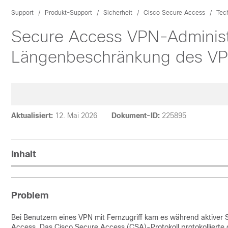
Support
Produkt-Support
Sicherheit
Cisco Secure Access
Tec
Secure Access VPN-Administ
Längenbeschränkung des VP
Aktualisiert:
12. Mai 2026
Dokument-ID:
225895
Inhalt
Problem
Bei Benutzern eines VPN mit Fernzugriff kam es während aktiver
Access. Das Cisco Secure Access (CSA)-Protokoll protokollierte