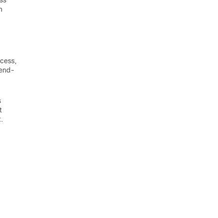
ss
n
cess,
kend-
s
t
.