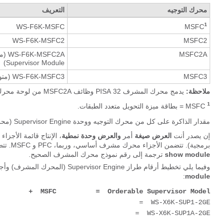
محرك التوجيه
التعريف
1
MSFC
WS-F6K-MSFC
WS-F6K-MSFC2
MSFC2
MSFC2A
FC2A
Supervisor Module)
MSFC3
WS-F6K-MSFC3 (متوفر على وحدة المشرف)
ملاحظة:
يدمج محرك المشرف 32 PISA وظائف MSFC2A من لوحة محرك المشرف 32.
1
MSFC = بطاقة ميزة التحويل متعدد الطبقات.
مقدار الذاكرة على كل من محرك التوجيه ووحدة Supervisor Engine (محرك المشرف) النمطية
إن يصدر أنت
العرض صيغة
أمر
والعرض وحدة نمطية
برمجية). تتضمن الأجزاء محرك مشرف أساسي، وربما، PFC و MSFC. تتطلب أرقام الأجزاء الفردية التي يتم عرضها عند إصدار الأمر
show module
ترجمة إلى رقم نموذج محرك المشرف الصحيح.
وفيما يلي تخطيط أرقام طراز Supervisor Engine (المحرك المشرف) وأجزاء المكونات الخاصة بها، والتي يتم عرضها في الأمر
:
module
        +  MSFC          =  Orderable Supervisor Model