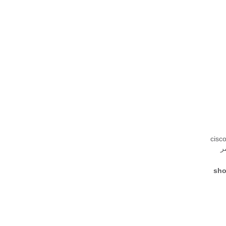
من مشرف محرك بشكل منفصل (في كلا من CatOS و cisco ios
ر
sh