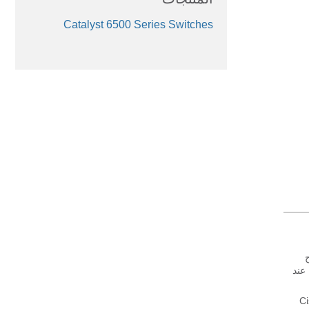
Catalyst 6500 Series Switches
ازة 6000 أو 6500 مفتاح
راء عند
ل ببرنامج Catalyst OS (CatOS) بالإضافة إلى برنامج Cisco