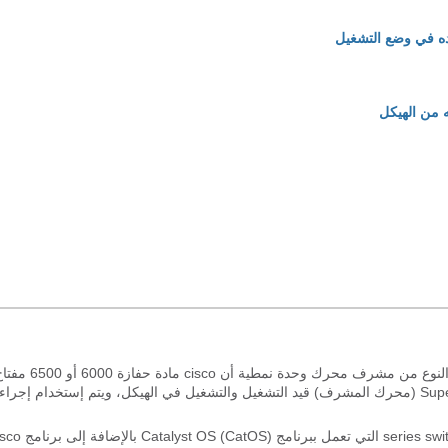
يزود هذا وثيقة بعض تدقيق بسيط أن أنت يستطيع نفذت in order to حددت النوع من مشرف محرك وحدة نمطية أن cisco مادة حف
يستعمل. يصف المستند إجراء لاستخدامه عندما تكون وحدة Supervisor Engine (محرك المشرف) قيد التشغيل والتشغيل في الهيكل، ويتم إستخدام إج
تنطبق هذه الإجراءات على محولات السلسلة Catalyst 6000 و 6500 series switches التي تعم