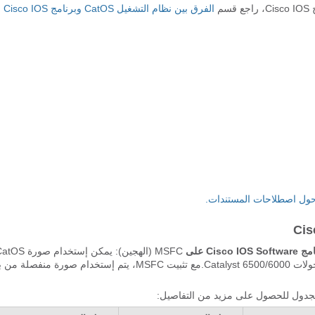
الفرق بين نظام التشغيل CatOS وبرنامج Cisco IOS
أنها برنامج النظام لتشغيل Supervisor Engine (المحرك المشرف) على محولات Catalyst 6500/6000.مع تثبيت MSFC، يتم إستخدام 