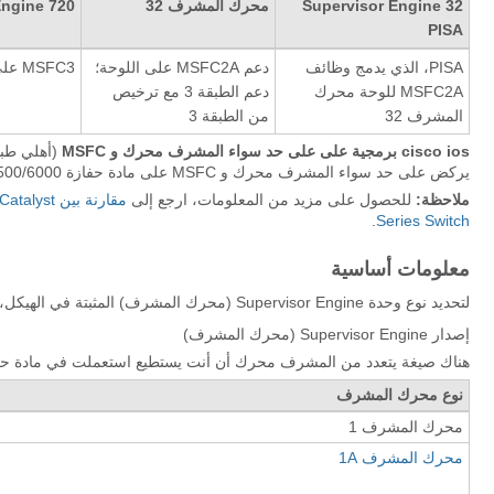
Supervisor Engine 32
محرك المشرف 32
Engine 720
PISA
PISA، الذي يدمج وظائف
دعم MSFC2A على اللوحة؛
MSFC3 على اللوحة
MSFC2A للوحة محرك
دعم الطبقة 3 مع ترخيص
المشرف 32
من الطبقة 3
cisco ios برمجية على على حد سواء المشرف محرك و MSFC
يركض على حد سواء المشرف محرك و MSFC على مادة حفازة 6500/6000 مفتاح.
ملاحظة:
للحصول على مزيد من المعلومات، ارجع إلى
.
Series Switch
معلومات أساسية
لتحديد نوع وحدة Supervisor Engine (محرك المشرف) المثبتة في الهيكل، يلزمك هذه المعلومات:
إصدار Supervisor Engine (محرك المشرف)
هناك صيغة يتعدد من المشرف محرك أن أنت يستطيع استعملت في مادة حفازة 6000 و 6500 مفتاح. حاليا، هذه الإصدا
نوع محرك المشرف
محرك المشرف 1
محرك المشرف 1A