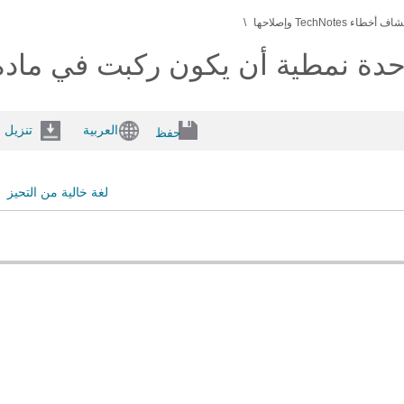
خطاء TechNotes وإصلاحها
أن يكون ركبت في مادة حفازة 6500/6000 y
العربية
تنزيل
حفظ
لغة خالية من التحيز