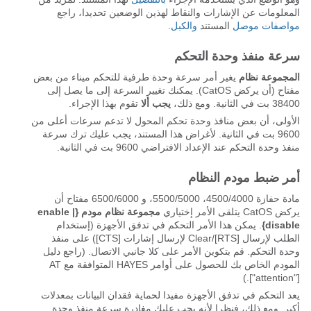
المعلومات عن الإشارات والنقاط لهذين الوضعين تحديدا، راجع
مواصفات موصل
المستند
والكبل
.
سرعة منفذ وحدة التحكم
المجموعة نظام
يغير أمر سرعة وحدة طرفية للتحكم ميناء من بعض
مفتاح (أن يركض CatOS). يمكنك تغيير السرعة إلى ما يصل إلى
38400 بت في الثانية. ومع ذلك،
يجب ألا
تقوم بهذا الإجراء.
الأولى، أن بعض منافذ وحدة تحكم المحول لا تدعم سرعات أعلى من
9600 بت في الثانية. لأغراض هذا المستند، يجب عليك ترك سرعة
منفذ وحدة التحكم عند الإعداد الافتراضي 9600 بت في الثانية.
أمر ضبط مودم النظام
مادة حفازة 4500/4000، 5500/5000، و 6500/6000 مفتاح أن
يركض CatOS يتلقى الأمر إختياري
مجموعة نظام مودم {enable
|
disable}
. يمكن هذا الأمر التحكم في تدفق الأجهزة (إستخدام
الطلب لإرسال [RTS]/Clear لإرسال إشارات [CTS]) على منفذ
وحدة التحكم. قم بتكوين الأمر على كلا جانبي الاتصال. (راجع دليل
المودم الخاص بك للحصول على أوامر HAYES المتوافقة مع AT
["attention"].)
يعد التحكم في تدفق الأجهزة مفيدا لحماية فقدان البيانات بمعدلات
أكبر. ومع ذلك، فنظرا لأنه يجب عليك مغادرة سرعة منفذ وحدة