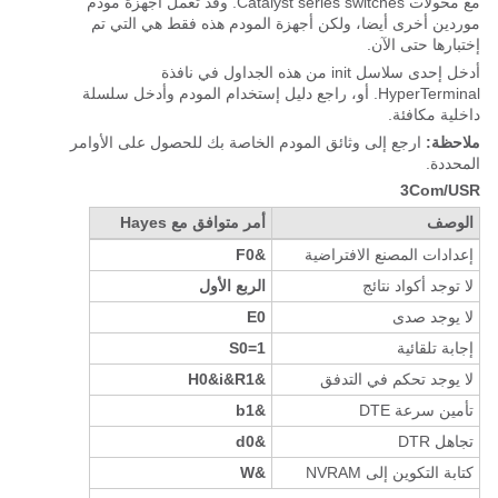
مع محولات Catalyst series switches. وقد تعمل أجهزة مودم
موردين أخرى أيضا، ولكن أجهزة المودم هذه فقط هي التي تم
إختبارها حتى الآن.
أدخل إحدى سلاسل init من هذه الجداول في نافذة
HyperTerminal. أو، راجع دليل إستخدام المودم وأدخل سلسلة
داخلية مكافئة.
ملاحظة:
ارجع إلى وثائق المودم الخاصة بك للحصول على الأوامر
المحددة.
3Com/USR
الوصف
أمر متوافق مع Hayes
إعدادات المصنع الافتراضية
&F0
لا توجد أكواد نتائج
الربع الأول
لا يوجد صدى
E0
إجابة تلقائية
S0=1
لا يوجد تحكم في التدفق
&H0&i&R1
تأمين سرعة DTE
&b1
تجاهل DTR
&d0
كتابة التكوين إلى NVRAM
&W