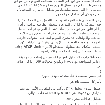
يجب أن تتلقى "موافق" في المقابل. يستجيب المودم لأمر متوافق
مع Hayes يتحقق من اتصال المودم بنجاح بمنفذ PC COM. في
سلاسل init التي سيتم متابعتها، يتم تعطيل ميزة رمز النتيجة لأن
الميزة يمكن أن تتداخل مع المحول.
ومع ذلك، ففي هذه المرحلة، يعد هذا التحقق من الصحة إختبارا
جيدا لمعرفة ما إذا كان المودم والمحطة الطرفية يتواصلان أم لا.
إذا لم تتلق "موافق"، فقم بإيقاف تشغيل المودم، ثم أعد تشغيل
المودم لاستعادة إعدادات المصنع الافتراضية. تحقق من سلامة
الكابلات والمهايئات. قد يحتوي المودم أيضا على محولات خارجية
للحزمة المزدوجة الخطية (DIP) والتي تؤثر على إعدادات كود
النتيجة. يمكنك أيضا محاولة إستخدام الأمر
AT&F
Modem لإعادة
ضبط المودم على إعدادات المصنع الافتراضية.
ملاحظة:
راجع دائما دليل المودم للتحقق من إستخدام مجموعة
الأوامر المتوافقة مع Hayes وتكوين محولات DIP (إذا كان هناك
أي).
قم بتعيين سلسلة داخل محددة لمودم المورد.
تأثير كل سلسلة init هو:
اضبط المودم لتجاهل DTR وتأكيد الرد التلقائي. الأمر المرتبط
متوافق مع Hayes هو
AT&D0
و
ATS0=1
، على التوالي.
تعطيل إعدادات محول DIP.
إسكات المودم. يزيل هذا الإجراء رموز النتائج والأصوات المحلية