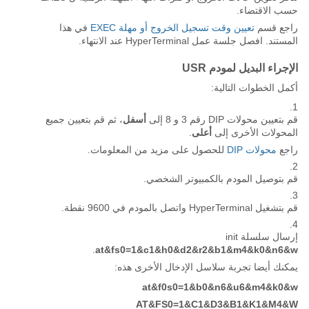
حسب الاقتضاء.
راجع قسم
تعيين وقت تسجيل الخروج أو مهلة EXEC
في هذا
المستند. افصل جلسة عمل HyperTerminal عند الانتهاء.
الإجراء البديل لمودم USR
أكمل الخطوات التالية:
قم بتعيين محولات DIP رقم 3 و 8 إلى
أسفل
، ثم قم بتعيين جميع
المحولات الأخرى إلى
أعلى
.
راجع
محولات DIP
للحصول على مزيد من المعلومات.
قم بتوصيل المودم بالكمبيوتر الشخصي.
قم بتشغيل HyperTerminal واتصل بالمودم في 9600 نقطة.
إرسال سلسلة init
.
at&fs0=1&c1&h0&d2&r2&b1&m4&k0&n6&w
يمكنك أيضا تجربة سلاسل الإدخال الأخرى هذه:
at&f0s0=1&b0&n6&u6&m4&k0&w
AT&FS0=1&C1&D3&B1&K1&M4&W