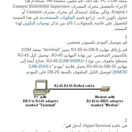
بمنفذ PC COM. بعد ذلك، قم بتعيين سلسلة init. يستخدم هذا
الإجراء بالتفصيل محرك المشرف Catalyst 6500/6000 Supervisor
Engine I، ولكن يمكنك إستبدال أي محرك مشرف Catalyst أو
محول تكوين ثابت. (راجع قسم
المكونات المستخدمة
في هذا المستند
للحصول على قائمة بالمحولات.) تأكد من تذكر
توصيات التكوين
لهذا
المستند.
قم بتوصيل المودم بكمبيوتر شخصي.
قم بإرفاق مهايئ RJ-45-to-DB-9 مميز "terminal" بمنفذ COM
بالكمبيوتر الشخصي. من نهاية المهايئ RJ-45، توصيل كبل RJ-45
مسطح ملفوف من نوع RJ-45 (
CAB-500RJ=
). تحتاج أيضا إلى
مهايئ RJ-45-to-DB-25 يحمل علامة "مودم" (
CAB-25AS-
MMOD
) لتوصيل الكبل الملفوف بالمنفذ DB-25 على المودم.
في نافذة HyperTerminal، أدخل
في
".