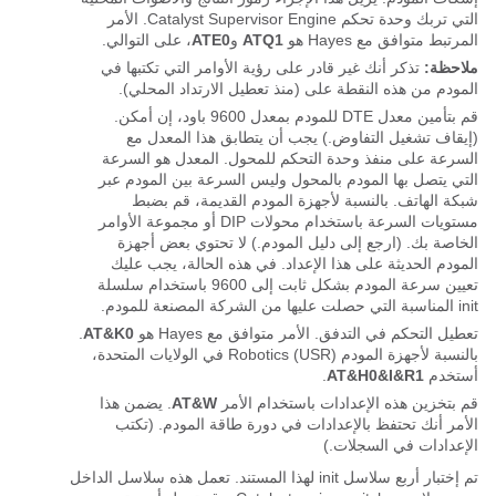
التي تربك وحدة تحكم Catalyst Supervisor Engine. الأمر
المرتبط متوافق مع Hayes هو
ATQ1
و
ATE0
، على التوالي.
ملاحظة:
تذكر أنك غير قادر على رؤية الأوامر التي تكتبها في
المودم من هذه النقطة على (منذ تعطيل الارتداد المحلي).
قم بتأمين معدل DTE للمودم بمعدل 9600 باود، إن أمكن.
(إيقاف تشغيل التفاوض.) يجب أن يتطابق هذا المعدل مع
السرعة على منفذ وحدة التحكم للمحول. المعدل هو السرعة
التي يتصل بها المودم بالمحول وليس السرعة بين المودم عبر
شبكة الهاتف. بالنسبة لأجهزة المودم القديمة، قم بضبط
مستويات السرعة باستخدام محولات DIP أو مجموعة الأوامر
الخاصة بك. (ارجع إلى دليل المودم.) لا تحتوي بعض أجهزة
المودم الحديثة على هذا الإعداد. في هذه الحالة، يجب عليك
تعيين سرعة المودم بشكل ثابت إلى 9600 باستخدام سلسلة
init المناسبة التي حصلت عليها من الشركة المصنعة للمودم.
تعطيل التحكم في التدفق. الأمر متوافق مع Hayes هو
AT&K0
.
بالنسبة لأجهزة المودم Robotics (USR) في الولايات المتحدة،
أستخدم
AT&H0&I&R1
.
قم بتخزين هذه الإعدادات باستخدام الأمر
AT&W
. يضمن هذا
الأمر أنك تحتفظ بالإعدادات في دورة طاقة المودم. (تكتب
الإعدادات في السجلات.)
تم إختبار أربع سلاسل init لهذا المستند. تعمل هذه سلاسل الداخل