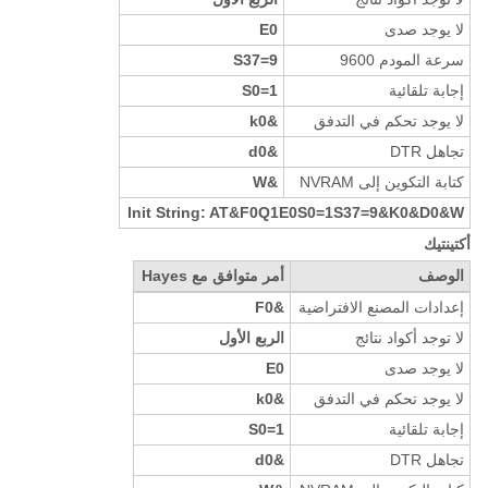
لا يوجد صدى
E0
سرعة المودم 9600
S37=9
إجابة تلقائية
S0=1
لا يوجد تحكم في التدفق
&k0
تجاهل DTR
&d0
كتابة التكوين إلى NVRAM
&W
Init String: AT&F0Q1E0S0=1S37=9&K0&D0&W
أكتينتيك
الوصف
أمر متوافق مع Hayes
إعدادات المصنع الافتراضية
&F0
لا توجد أكواد نتائج
الربع الأول
لا يوجد صدى
E0
لا يوجد تحكم في التدفق
&k0
إجابة تلقائية
S0=1
تجاهل DTR
&d0