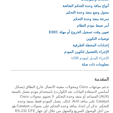
أنواع منافذ وحدة التحكم الشائعة
محول وضع منفذ وحدة التحكم
سرعة منفذ وحدة التحكم
أمر ضبط مودم النظام
تعيين وقت تسجيل الخروج أو مهلة EXEC
توصيات التكوين
إعدادات المحطة الطرفية
الإجراء بالتفصيل لتكوين المودم
الإجراء البديل لمودم USR
معلومات ذات صلة
المقدمة
تدعم موجهات Cisco ومحولات معينة الاتصال خارج النطاق (بشكل
أساسي لاستعادة البيانات بعد الكوارث) باستخدام مودم يتصل بالمنفذ
(AUX) المساعد أو منفذ وحدة التحكم. لا تحتوي محولات Cisco
Catalyst على منافذ AUX. لذلك، يتصل المودم فقط بمنفذ وحدة
التحكم. تذكر أن إعداد منافذ وحدة التحكم على محولات Catalyst هو
من أجل الوصول السريع والسهل من خلال أي جهاز RS-232 DTE