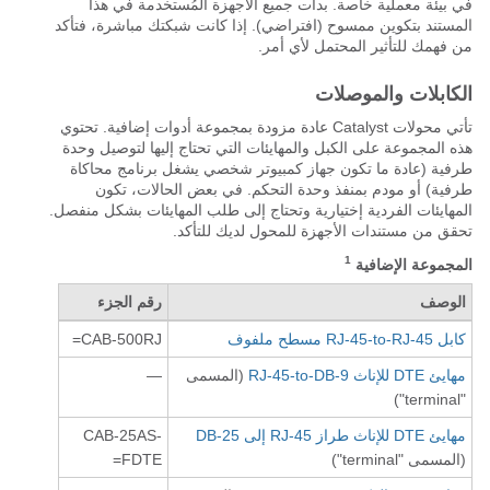
في بيئة معملية خاصة. بدأت جميع الأجهزة المُستخدمة في هذا
المستند بتكوين ممسوح (افتراضي). إذا كانت شبكتك مباشرة، فتأكد
من فهمك للتأثير المحتمل لأي أمر.
الكابلات والموصلات
تأتي محولات Catalyst عادة مزودة بمجموعة أدوات إضافية. تحتوي
هذه المجموعة على الكبل والمهايئات التي تحتاج إليها لتوصيل وحدة
طرفية (عادة ما تكون جهاز كمبيوتر شخصي يشغل برنامج محاكاة
طرفية) أو مودم بمنفذ وحدة التحكم. في بعض الحالات، تكون
المهايئات الفردية إختيارية وتحتاج إلى طلب المهايئات بشكل منفصل.
تحقق من مستندات الأجهزة للمحول لديك للتأكد.
1
المجموعة الإضافية
الوصف
رقم الجزء
كابل RJ-45-to-RJ-45 مسطح ملفوف
CAB-500RJ=
مهايئ DTE للإناث RJ-45-to-DB-9
(المسمى
—
"terminal")
مهايئ DTE للإناث طراز RJ-45 إلى DB-25
CAB-25AS-
(المسمى "terminal")
FDTE=