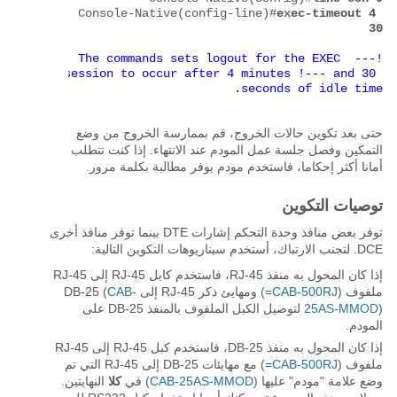
Console-Native(config-line)#
exec-timeout 4 
30
!--- The commands sets logout for the EXEC 
session to occur after 4 minutes !--- and 30 
seconds of idle time.
حتى بعد تكوين حالات الخروج، قم بممارسة الخروج من وضع
التمكين وفصل جلسة عمل المودم عند الانتهاء. إذا كنت تتطلب
أمانا أكثر إحكاما، فاستخدم مودم يوفر مطالبة بكلمة مرور.
توصيات التكوين
توفر بعض منافذ وحدة التحكم إشارات DTE بينما توفر منافذ أخرى
DCE. لتجنب الارتباك، أستخدم سيناريوهات التكوين التالية:
إذا كان المحول به منفذ RJ-45، فاستخدم كابل RJ-45 إلى RJ-45
ملفوف (
CAB-500RJ=
) ومهايئ ذكر RJ-45 إلى DB-25 (
CAB-
25AS-MMOD
) لتوصيل الكبل الملفوف بالمنفذ DB-25 على
المودم.
إذا كان المحول به منفذ DB-25، فاستخدم كبل RJ-45 إلى RJ-45
ملفوف (
CAB-500RJ=
) مع مهايئات DB-25 إلى RJ-45 التي تم
وضع علامة "مودم" عليها (
CAB-25AS-MMOD
) في
كلا
النهايتين.