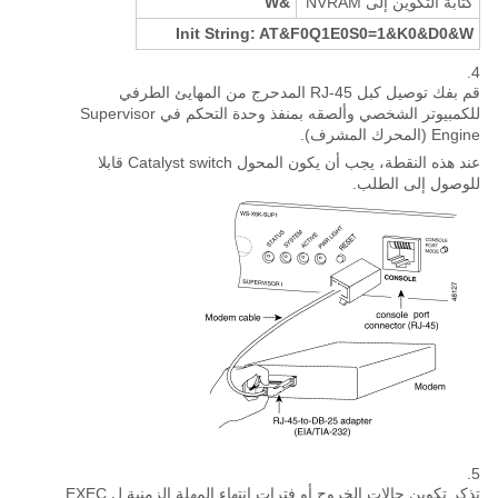
كتابة التكوين إلى NVRAM
&W
Init String: AT&F0Q1E0S0=1&K0&D0&W
قم بفك توصيل كبل RJ-45 المدحرج من المهايئ الطرفي
للكمبيوتر الشخصي وألصقه بمنفذ وحدة التحكم في Supervisor
Engine (المحرك المشرف).
عند هذه النقطة، يجب أن يكون المحول Catalyst switch قابلا
للوصول إلى الطلب.
تذكر تكوين حالات الخروج أو فترات انتهاء المهلة الزمنية ل EXEC