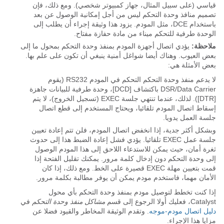
قياسي (على سبيل المثال، جهاز كمبيوتر شخصي). ومع ذلك، فإن
تصميم منافذ وحدة التحكم ليس من أجل إمكانية الوصول عن بعد
باستخدام DCE، مثل المودم. يزود هذا وثيقة إجراء أن يطلب إلى
الوحدة طرفية للتحكم ميناء من مادة حفازة مفتاح.
ملاحظة:
يؤدي اتصال أجهزة المودم بمنفذ وحدة التحكم بمحول ما إلى
بعض العيوب. وهناك أيضا شواغل أمنية ينبغي أن تكون على علم بها.
بعض الأمثلة هي:
لا يدعم منفذ وحدة التحكم التحكم في المودم RS232 (يقوم
DSR/Data Carrier باكتشاف [DCD]، وحدة طرفية للبيانات جاهزة
[DTR]). لذلك، عندما تنتهي جلسة EXEC (تسجيل الخروج)، لا يتم
إسقاط اتصال المودم تلقائيا، ويحتاج المستخدم إلى قطع اتصال
جلسة العمل يدويا.
وبشكل أكثر جدية، إذا انخفض اتصال المودم، فلن تتم إعادة تعيين
جلسة عمل EXEC تلقائيا. يؤدي فشل إعادة الضبط هذا إلى حدوث
ثغرة أمان، حيث يمكن للاستدعاء اللاحق إلى هذا المودم الوصول
إلى وحدة التحكم دون إدخال كلمة مرور. يمكنك تقليل الفتحة إذا
قمت بتعيين مهلة EXEC قصيرة على الخط. ومع ذلك، إذا كان
الأمان مهما، فاستخدم مودم يمكن أن يوفر مطالبة بكلمة مرور.
إذا كنت تخطط لتوصيل مودم بمنفذ وحدة التحكم بأي محول
Catalyst، فعليك أولا الرجوع إلى قسم
مشاكل منفذ وحدة التحكم
في
دليل اتصال مودم-موجه
. وتقدم الوثيقة المخاطر والقيود فضلا عن
مزايا هذا الإجراء.