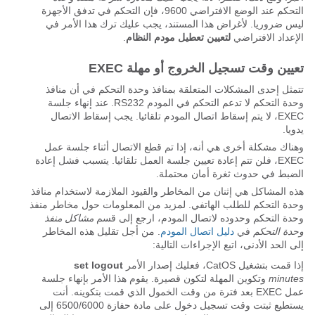
التحكم عند الوضع الافتراضي 9600، فإن التحكم في تدفق الأجهزة
ليس ضروريا. لأغراض هذا المستند، يجب عليك ترك هذا الأمر في
الإعداد الافتراضي
لتعيين تعطيل مودم النظام
.
تعيين وقت تسجيل الخروج أو مهلة EXEC
تتمثل إحدى المشكلات المتعلقة بمنافذ وحدة التحكم في أن منافذ
وحدة التحكم لا تدعم التحكم في المودم RS232. عند إنهاء جلسة
EXEC، لا يتم إسقاط اتصال المودم تلقائيا. يجب إسقاط الاتصال
يدويا.
وهناك مشكلة أخرى هي أنه، إذا تم قطع الاتصال أثناء جلسة عمل
EXEC، فلن تتم إعادة تعيين جلسة العمل تلقائيا. يتسبب فشل إعادة
الضبط في حدوث ثغرة أمان محتملة.
هذه المشاكل هي إثنان من المخاطر والقيود الملازمة لاستخدام منافذ
وحدة التحكم للطلب الهاتفي. لمزيد من المعلومات حول مخاطر منفذ
وحدة التحكم وحدوده لاتصال المودم، ارجع إلى قسم
مشاكل منفذ
وحدة التحكم
في
دليل اتصال المودم
. من أجل تقليل هذه المخاطر
إلى الحد الأدنى، اتبع الإجراءات التالية:
إذا قمت بتشغيل CatOS، فعليك إصدار الأمر
set logout
minutes
وتكوين المهلة لتكون قصيرة. يقوم هذا الأمر بإنهاء جلسة
عمل EXEC بعد فترة من وقت الخمول الذي قمت بتكوينه. أنت
يستطيع ثبتت وقت تسجيل دخول على مادة حفازة 6500/6000 إلى