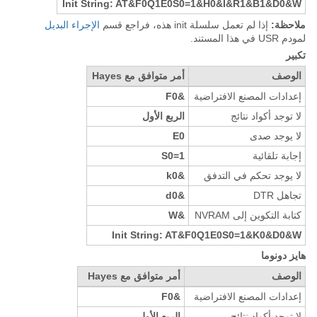
Init String: AT&F0Q1E0S0=1&H0&I&R1&B1&D0&W
ملاحظة:
إذا لم تعمل سلسلة init هذه، فراجع قسم
الإجراء البديل
لمودم USR في هذا المستند.
تكبير
الوصف
أمر متوافق مع Hayes
إعدادات المصنع الافتراضية
&F0
لا توجد أكواد نتائج
الربع الأول
لا يوجد صدى
E0
إجابة تلقائية
S0=1
لا يوجد تحكم في التدفق
&k0
تجاهل DTR
&d0
كتابة التكوين إلى NVRAM
&W
Init String: AT&F0Q1E0S0=1&K0&D0&W
هايز دونوما
الوصف
أمر متوافق مع Hayes
إعدادات المصنع الافتراضية
&F0
لا توجد أكواد نتائج
الربع الأول