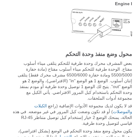
Engine I
محول وضع منفذ وحدة التحكم
بعض المشرف محرك وحدة طرفية للتحكم يتلقى ميناء أسلوب
مفتاح. الوحدة طرفية للتحكم ميناء أسلوب مفتاح (مادة حفازة
5500/5000 ومادة حفازة 6500/6000 مشرف محرك فقط) يتلقى
إثنان أسلوب. الوضع 1 هو الوضع "in" (الافتراضي)، والوضع 2 هو
الوضع "out". يتيح لك الوضع 1 توصيل وحدة طرفية أو مودم بمنفذ
وحدة التحكم باستخدام كبل المرور الافتراضي. يأتي الكبل مع
مجموعة أدوات الملحقات.
قد لا يكون لديك مجموعة الأدوات الإضافية (راجع
الكبلات
والموصلات
) أو قد تكون وضعت كبل المرور في غير موضعه. في هذه
الحالة، يمنحك الوضع 2 خيار إستخدام كبل توصيل متناظر RJ-45
قياسي لتوصيل وحدة طرفية.
يكون محول وضع منفذ وحدة التحكم في الوضع (بشكل افتراضي)،
وهو الوضع الذي يستخدمه الإجراء
بالتفصيل
لهذا المستند. لمزيد من