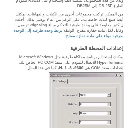
وبدلا من هذه المجموعة، يمكنك أيضا إستخدام كبل RS232 للمودم
الفارغ DB-25F إلى DB25M.
من الممكن تركيب مجموعات أخرى من الكبلات والمهايئات. يمكنك
أيضا صنع كبلات خاصة بك، على الرغم من أنه لا يوصى بذلك. أحلت
ل كثير معلومة على وحدة طرفية للتحكم ميناء signaling، توصيل،
وكابل لكل مادة حفازة مفتاح، الوثيقة
يربط وحدة طرفية إلى الوحدة
طرفية ميناء على مادة حفازة مفتاح
.
إعدادات المحطة الطرفية
يمكنك إستخدام برنامج محاكاة طرفية مثل Microsoft Windows
HyperTerminal للاتصال للمودم على منفذ PC COM الخاص بك.
إعدادات منفذ COM هي
9600، 8، N، 1
، كما في هذا المثال: