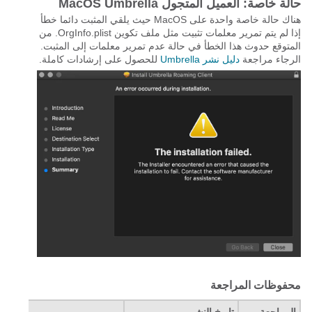
حالة خاصة: العميل المتجول MacOS Umbrella
هناك حالة خاصة واحدة على MacOS حيث يلقي المثبت دائما خطأ
إذا لم يتم تمرير معلمات تثبيت مثل ملف تكوين OrgInfo.plist. من
المتوقع حدوث هذا الخطأ في حالة عدم تمرير معلمات إلى المثبت.
الرجاء مراجعة
دليل نشر Umbrella
للحصول على إرشادات كاملة.
محفوظات المراجعة