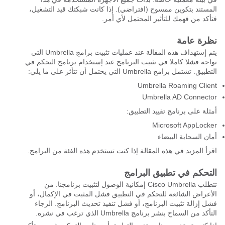
المستند بتكوين ممسوح (افتراضي). إذا كانت شبكتك قيد التشغيل،
فتأكد من فهمك للتأثير المحتمل لأي أمر.
نظرة عامة
يتم إستهداف هذه المقالة عند عمليات تثبيت برامج Umbrella التي
تواجه فشلا كاملا في تثبيت البرنامج عند إستخدام برنامج التحكم في
التطبيق. تشتمل برامج Umbrella التي يحتمل أن تتأثر على ما يلي:
Umbrella Roaming Client
Umbrella AD Connector
أمثلة على برنامج تقييد التطبيق:
Microsoft AppLocker
أمان السحابة البيضاء
اقرأ المزيد في هذه المقالة إذا كنت تستخدم هذه الفئة من البرامج.
التحكم في تطبيق البرامج
تتطلب Cisco Umbrella إمكانية الوصول لتثبيت برنامجنا. من
الأعراض الشائعة للتحكم في التطبيق فشل المثبت في الإكمال، أو
فشل إزالة تثبيت البرنامج، أو فشل تنفيذ تحديث البرنامج. الرجاء
التأكد من السماح بنشر برنامج Umbrella الذي ترغب في نشره.