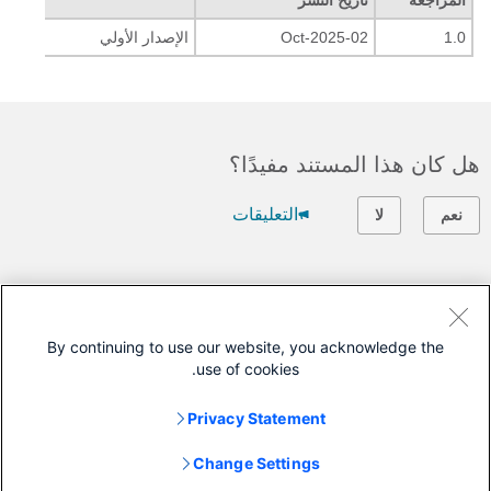
المراجعة
تاريخ النشر
التعل
1.0
02-Oct-2025
الإصدار الأولي
هل كان هذا المستند مفيدًا؟
التعليقات
نعم
لا
اتصل بنا
فتح حالة دعم
By continuing to use our website, you acknowledge the
use of cookies.
(تتطلب
عقد خدمة Cisco
)
Privacy Statement
ينطبق هذا المستند على هذه المنتجات
Change Settings
Umbrella