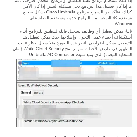
إذا كنت تستخدم برنامج تقييد التطبيق أو برنامج التحكم، فيرجى تأكيد
ما إذا كان تعطيل هذا البرنامج يحل مشكلة النشر. إذا كان الأمر
كذلك، فتأكد من السماح ببرنامج Cisco Umbrella بشكل صحيح.
يستخدم كلا النوعين من البرامج خدمة مستخدم النظام على
Windows.
ثانيا، يمكن تعطيل أي وظائف تسجيل قابلة للتطبيق للبرنامج أثناء
أستكشاف أخطاء عميل التجوال وإصلاحها حيث يمكن تعطيل هذا
التسجيل بشكل افتراضي. انظر هذه الصورة مثلا سجل حظر تثبيت
التطبيق في عارض الأحداث من برنامج White Cloud Security (أمان
السحابة البيضاء) الذي يمنع تثبيت Umbrella AD Connector: