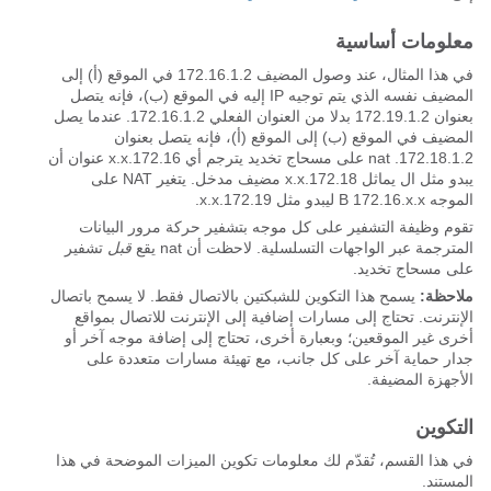
معلومات أساسية
في هذا المثال، عند وصول المضيف 172.16.1.2 في الموقع (أ) إلى
المضيف نفسه الذي يتم توجيه IP إليه في الموقع (ب)، فإنه يتصل
بعنوان 172.19.1.2 بدلا من العنوان الفعلي 172.16.1.2. عندما يصل
المضيف في الموقع (ب) إلى الموقع (أ)، فإنه يتصل بعنوان
172.18.1.2. nat على مسحاج تخديد يترجم أي 172.16.x.x عنوان أن
يبدو مثل ال يماثل 172.18.x.x مضيف مدخل. يتغير NAT على
الموجه B 172.16.x.x ليبدو مثل 172.19.x.x.
تقوم وظيفة التشفير على كل موجه بتشفير حركة مرور البيانات
المترجمة عبر الواجهات التسلسلية. لاحظت أن nat يقع
قبل
تشفير
على مسحاج تخديد.
ملاحظة:
يسمح هذا التكوين للشبكتين بالاتصال فقط. لا يسمح باتصال
الإنترنت. تحتاج إلى مسارات إضافية إلى الإنترنت للاتصال بمواقع
أخرى غير الموقعين؛ وبعبارة أخرى، تحتاج إلى إضافة موجه آخر أو
جدار حماية آخر على كل جانب، مع تهيئة مسارات متعددة على
الأجهزة المضيفة.
التكوين
في هذا القسم، تُقدّم لك معلومات تكوين الميزات الموضحة في هذا
المستند.