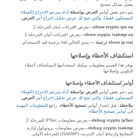
يعمل بشكل صحيح.
يتم دعم بعض أوامر
العرض بواسطة
أداة مترجم الإخراج (
العملاء
المسجلون فقط)، والتي تتيح لك عرض تحليل إخراج أمر
العرض.
show crypto ips sa
—يعرض اقترانات أمان المرحلة 2.
show crypto isakmp sa
—يعرض اقترانات أمان المرحلة 1.
show ip nat ترجمة
— يبدي الحالي nat ترجمة قيد الاستخدام.
استكشاف الأخطاء وإصلاحها
يوفر هذا القسم معلومات يمكنك استخدامها لاستكشاف أخطاء
التكوين وإصلاحها.
أوامر استكشاف الأخطاء وإصلاحها
يتم دعم بعض أوامر
العرض بواسطة
أداة مترجم الإخراج (
العملاء
المسجلون فقط)، والتي تتيح لك عرض تحليل إخراج أمر
العرض.
ملاحظة:
قبل إصدار أوامر
تصحيح الأخطاء
، راجع
المعلومات المهمة
في أوامر تصحيح الأخطاء
.
debug crypto ipSec
—يعرض مفاوضات IPSec للمرحلة 2.
debug crypto isakmp
—يعرض مفاوضات بروتوكول إدارة
المفاتيح وارتباط أمان الإنترنت (ISAKMP) للمرحلة الأولى.