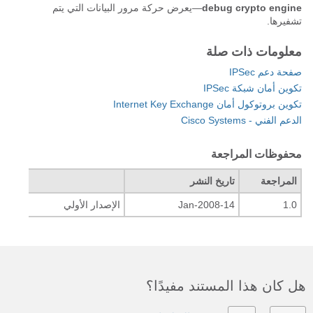
debug crypto engine
—يعرض حركة مرور البيانات التي يتم
تشفيرها.
معلومات ذات صلة
صفحة دعم IPSec
تكوين أمان شبكة IPSec
تكوين بروتوكول أمان Internet Key Exchange
الدعم الفني - Cisco Systems
محفوظات المراجعة
المراجعة
تاريخ النشر
التعل
1.0
14-Jan-2008
الإصدار الأولي
هل كان هذا المستند مفيدًا؟