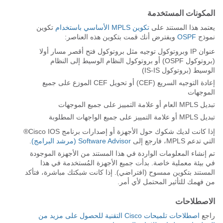
المكونات المستخدمة
يعتمد هذا المستند على
تكوين MPLS الأساسي باستخدام
تكوين
نموذج
OSPF
ويفترض أنك قمت بتكوين هذه العناصر:
عنوان IP وبروتوكول توجيه مثل بروتوكول فتح أقصر مسار أولا
(بروتوكول OSPF) أو بروتوكول النظام الوسيط إلى النظام
الوسيط (بروتوكول IS-IS)
إعادة التوجيه السريع (CEF) أو تحويل CEF الموزع على جميع
الموجهات
تبديل MPLS العام أو علامة التمييز على جميع الموجهات
تبديل MPLS أو علامة التمييز على جميع الواجهات المطلوبة
إذا كانت لديك شكوك حول الأجهزة أو إصدارات برنامج Cisco IOS®
التي تدعم MPLS، فارجع إلى
Software Advisor (مرشد البرامج)
.
تم إنشاء المعلومات الواردة في هذا المستند من الأجهزة الموجودة
في بيئة معملية خاصة. بدأت جميع الأجهزة المُستخدمة في هذا
المستند بتكوين ممسوح (افتراضي). إذا كانت شبكتك مباشرة، فتأكد
من فهمك للتأثير المحتمل لأي أمر.
الاصطلاحات
راجع
اصطلاحات تلميحات Cisco التقنية للحصول على مزيد من