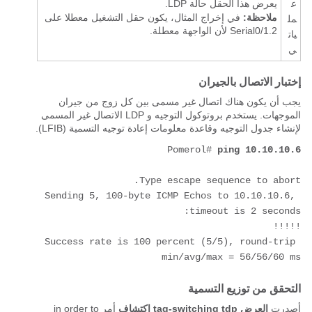
ع
يعرض هذا الحقل حالة LDP.
ملاحظة:
في إخراج المثال، يكون حقل
التشغيل
معطلا على
مل
Serial0/1.2 لأن الواجهة معطلة.
يات
ي
إختبار الاتصال بالجيران
يجب أن يكون هناك اتصال غير مسمى بين كل زوج من جيران
الموجهات. يستخدم بروتوكول التوجيه و LDP الاتصال غير المسمى
لإنشاء جدول التوجيه وقاعدة معلومات إعادة توجيه التسمية (LFIB).
Pomerol# 
ping 10.10.10.6
Sending 5, 100-byte ICMP Echos to 10.10.10.6, 
Success rate is 100 percent (5/5), round-trip 
min/avg/max = 56/56/60 ms
التحقق من توزيع التسمية
أصدرت
العرض tag-switching tdp إكتشاف
أمر in order to