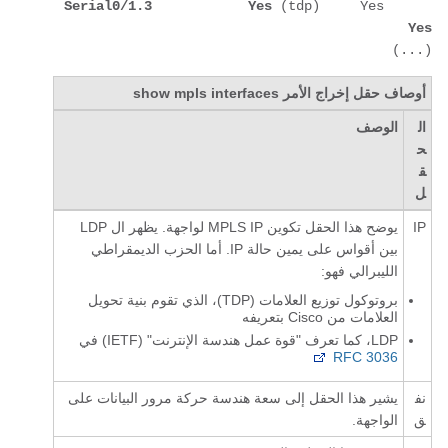
Serial0/1.3            Yes
 (tdp)     Yes      
Yes
(...)
أوصاف حقل إخراج الأمر
show mpls interfaces
ال
الوصف
ح
ق
ل
IP
يوضح هذا الحقل تكوين MPLS IP لواجهة. يظهر ال LDP
بين أقواس على يمين حالة IP. أما الحزب الديمقراطي
الليبرالي فهو:
بروتوكول توزيع العلامات (TDP)، الذي تقوم بنية تحويل
العلامات من Cisco بتعريفه
LDP، كما تعرف "قوة عمل هندسة الإنترنت" (IETF) في
RFC 3036
نف
يشير هذا الحقل إلى سعة هندسة حركة مرور البيانات على
ق
الواجهة.