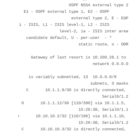
       E1 - OSPF external type 1, E2 - OSPF 
       i - ISIS, L1 - ISIS level-1, L2 - ISIS 
       * - candidate default, U - per-user 
Gateway of last resort is 10.200.28.1 to 
     10.0.0.0/8 is variably subnetted, 13 
C       10.1.1.8/30 is directly connected, 
O       10.1.1.12/30 [110/390] via 10.1.1.5, 
O       10.10.10.2/32 [110/196] via 10.1.1.10, 
C       10.10.10.3/32 is directly connected, 