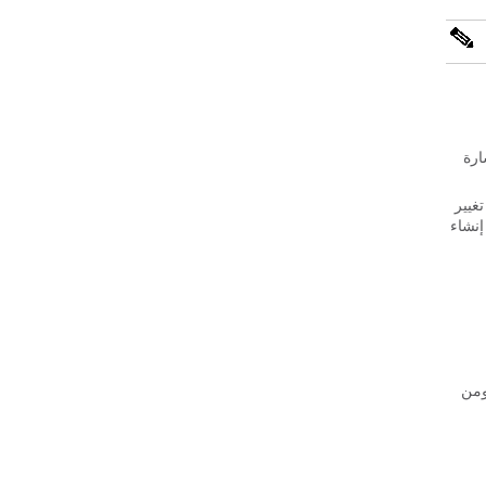
مت الإشارة
CS. يمكن أن يكون هناك تغيير
ناء إنشاء
مستخدم. الوكيل الذكي هو في الأساس عملية جافا (NCS Smart Licensing Java VM)، ومن