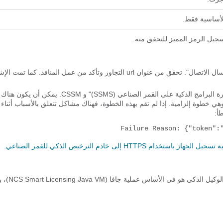
سجيل الرمز المميز للتحقق منه.
حتى عندما يعمل عامل الترخيص الذكي بشكل جيد، يمكنك مواجهة "خطأ إرسال الاتصال". تحقق من عنوان url التجاوز وتأكد من عمل المنافذ. كما ت
إذا لم يكن هناك خطأ في NSO، فقد يكون هذا الخطأ بسبب الاتصال بين "إدارة البرامج الذكية على القمر الصناعي (SSMS)" و SM
cNam لمطابقة FQDN الذي لم يتم مزامنته بشكل كامل مع CSSM، وهي خطوة إلزامية. إذا لم تقم بهذه الخطوة، فهناك مشاكل تتعلق بالأسباب أث
Failure Reason: {"token":
جيل الجهاز باستخدام HTTPS إلى خادم الترخيص الذكي للقمر الصناعي.
تحدث المشكلة الثالثة عندما تكون هناك مشكلة في إصدار جافا ال