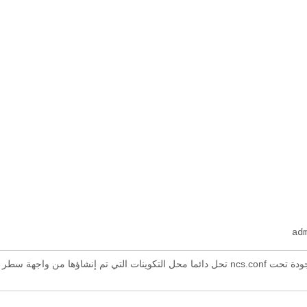
ad
: في أي نظام، يمكنك إستخدام أحد التكوينين فقط. التكوينات الموجودة تحت ncs.conf تحل دائما محل التكوينات التي تم إنشاؤها من واجهة سطر