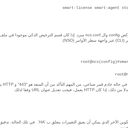
smart-license smart-agent st
فحصت ال smart-license أن يركض config وال ncs.conf مبرد. إذا كان قسم الترخيص الذكي موجودا في ملف
root@ncs(config)#sma
root@
يمكن أن يكون <url> خادم وكيل كما هو موضح مسبقا أو خادم قمر صناعي. 
هناك احتمال أنه حتى بعد التغييرات السابقة، لا يمكن بدء وكيل الترخيص. التكوين الآخر الذي يمكن أن يعيق التغييرات يتعلق ب 'HA'. في تلك الحالة، تدق