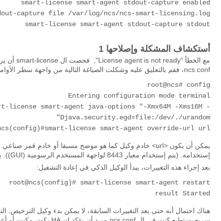
smart-license smart-agent stdout-capture enabled
dout-capture file /var/log/ncs/ncs-smart-licensing.log
smart-license smart-agent stdout-capture stdout
أستكشاف المشكلة وإصلاحها 1
مع الخطأ
 "License agent is not ready", 
ncs.conf، فقم بالتعليق عليه وشكلت الصياغة التالية من واجهة سطر الأوامر (CLI) عبر واجهة سطر الأوامر (NSO):
rt-license smart-agent java-options "-Xmx64M -Xms16M -
ncs(config)#smart-license smart-agent override-url url 
إستخدامه. (يتم إستخدام معيار 8443 لواجهة المستخدم الرسومية (GUI)). بدلا من ذلك، إذا كان HTTP يعمل، فيجب تعديل عنوان URL وفقا لذلك.
بعد إجراء هذه التغييرات، يبدأ الوكيل الذكي في إعادة التشغيل:
result Started
سريع يستطيع كنت في ال ncs.conf مبرد أن يؤكد إن HA يكون مكنت أو أعجزت.