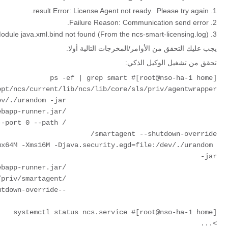
result Error: License Agent not ready.  Please try again.
Failure Reason: Communication send error.
odule java.xml.bind not found (From the ncs-smart-licensing.log)
يجب عليك التحقق من الأوامر/المخرجات التالية أولا.
تحقق من تشغيل الوكيل الذكي:
pt/ncs/current/lib/ncs/lib/core/sls/priv/agentwrapper 
                                     java -Xmx64M -Xms16M -Djava.security.egd=file:/dev/./urandom -jar 
                                     /opt/ncs/current/lib/ncs/lib/core/sls/priv/webapp-runner.jar 
tagent --port 0 --path 
x64M -Xms16M -Djava.security.egd=file:/dev/./urandom 
-jar 
                                     /opt/ncs/current/lib/ncs/lib/core/sls/priv/webapp-runner.jar 
                                     /opt/ncs/current/lib/ncs/lib/core/sls/priv/smartagent 