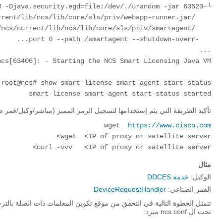
└─63523 java -Xmx64M -Xms16M -Djava.security.egd=file:/dev/./urandom -jar 
    /opt/ncs/current/lib/ncs/lib/core/sls/priv/webapp-runner.jar 
    /opt/ncs/current/lib/ncs/lib/core/sls/priv/smartagent -
smart-license smart-agent start-status started
تأكيد الطريقة التي يتم إستخدامها لتسجيل الرمز المميز (مباشر/وكيل/قمر صناعي). تحقق ما 
wget  
https://www.cisco.com
curl -vvv   <IP of proxy or satellite server>
مثال
الوكيل:
خدمة DDCES
القمر الصناعي:
DeviceRequestHandler
تحت ال ncs.conf مبرد: