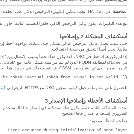
ملاحظة
: في إعداد HA، يجب تمكين (تكوين) الترخيص الذكي على العقدة الأساسية فقط.
مع هذه التغييرات، يكون وكيل الترخيص الذكي جاهزا للعملية التالية. حاول ت
أستكشاف المشكلة 2 وإصلاحها
سابقا، يجب أيضا التحقق من صحة الاتصالات.
في e
الرمز المميز الذي تم إنشاؤه من CSSM. قد يتسبب ذلك في حدوث هذا الخطأ:
"The token ‘<Actual Token from CSSM>’ is not valid."]}
للحصول على معلومات حول كيفية تسجيل NSO مع HTTPS، ارجع إلى
كيفية تس
أستكشاف الأخطاء وإصلاحها الإصدار 3
الضروري إستخدام إصدار جافا الصحيح.
هذا هو الخطأ الموجود: