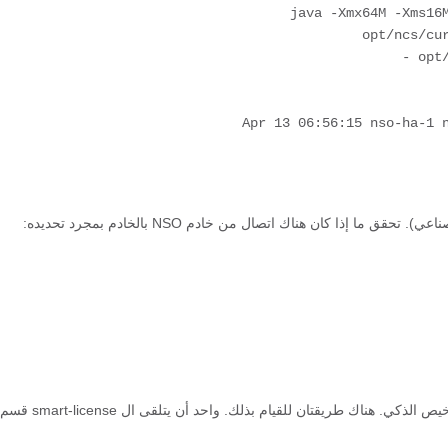
إذا كان هناك اتصال من خادم NSO بالخادم بمجرد تحديده:
تتمثل الخطوة التالية في التحقق من موقع تكوين المعلمات ذات الصلة بالترخيص الذكي. هناك طريقتان للقيام بذلك. واحد أن يتلقى ال smart-license قسم