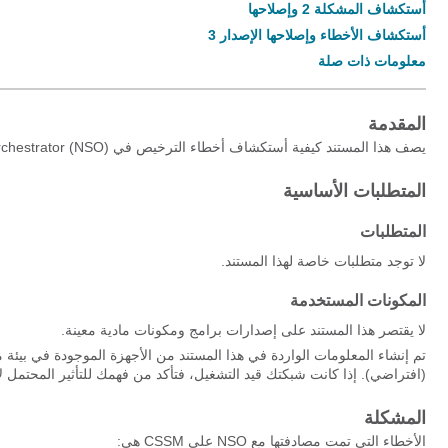
أستكشاف المشكلة 2 وإصلاحها
أستكشاف الأخطاء وإصلاحها الإصدار 3
معلومات ذات صلة
المقدمة
يصف هذا المستند كيفية أستكشاف أخطاء الترخيص في Network Service Orchestrator (NSO) وإصلاحها باستخدام مدير البرامج الذكية (CSSM) من Cisco.
المتطلبات الأساسية
المتطلبات
لا توجد متطلبات خاصة لهذا المستند.
المكونات المستخدمة
لا يقتصر هذا المستند على إصدارات برامج ومكونات مادية معينة.
تم إنشاء المعلومات الواردة في هذا المستند من الأجهزة الموجودة في بيئة
(افتراضي). إذا كانت شبكتك قيد التشغيل، فتأكد من فهمك للتأثير المحتمل ل
المشكلة
الأخطاء التي تمت مصادفتها مع NSO على CSSM هي: