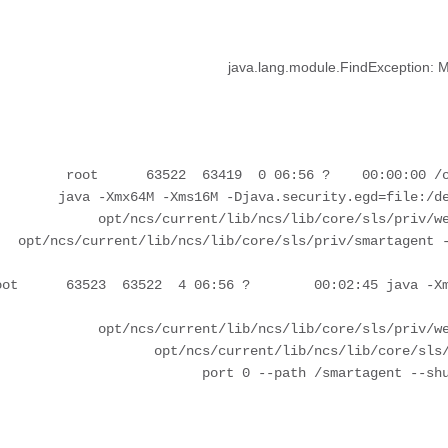
java.lang.module.FindException: M
root      63522  63419  0 06:56 ?    00:00:00 /o
                                     /opt/ncs/current/lib/ncs/lib/core/sls/priv/smar
oot      63523  63522  4 06:56 ?        00:02:45 java -Xm