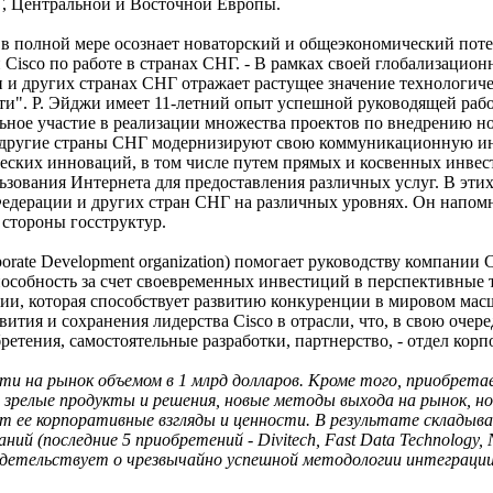
НГ, Центральной и Восточной Европы.
o в полной мере осознает новаторский и общеэкономический пот
 Cisco по работе в странах СНГ. - В рамках своей глобализацио
 и других странах СНГ отражает растущее значение технологиче
и". Р. Эйджи имеет 11-летний опыт успешной руководящей работ
ьное участие в реализации множества проектов по внедрению но
 другие страны СНГ модернизируют свою коммуникационную инфр
ческих инноваций, в том числе путем прямых и косвенных инве
зования Интернета для предоставления различных услуг. В этих 
едерации и других стран СНГ на различных уровнях. Он напом
стороны госструктур.
orate Development organization) помогает руководству компании
собность за счет своевременных инвестиций в перспективные т
ии, которая способствует развитию конкуренции в мировом масш
тия и сохранения лидерства Cisco в отрасли, что, в свою очеред
ретения, самостоятельные разработки, партнерство, - отдел корп
ти на рынок объемом в 1 млрд долларов. Кроме того, приобрет
 зрелые продукты и решения, новые методы выхода на рынок, но
ляют ее корпоративные взгляды и ценности. В результате склад
ий (последние 5 приобретений - Divitech, Fast Data Technology, N
идетельствует о чрезвычайно успешной методологии интеграции