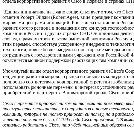
отдела корпоративного развития Cisco в Израиле и странах С
"Данная инициатива наглядно свидетельствует о том, что Cisc
отметил Роберт Эйджи (Robert Agee), вице-президент компании
мировыми центрами инноваций. Рост числа стартапов в России
развития этого региона и повышения его конкурентоспособност
компании в России и других странах СНГ. Он принимал деятел
словам, в рамках строительства рыночной экономики Россия и
этих перемен, способствуя ускоренному внедрению технологи
технологии, новые бизнес-модели и новаторские методы исполь
сотрудничать с государственными учреждениями Российской Ф
объясняется мощной поддержкой работающих там компаний со 
Упомянутый выше отдел корпоративного развития (Cisco's Corp
тенденции развития мирового рынка и повышать конкурентоспо
полностью соответствуют корпоративной стратегии глобализац
использовать рыночные перемены в интересах устойчивого разви
приобретений и партнерств. В новаторской триаде Cisco: приоб
Cisco стремится приобрести компанию, если та позволяет вый
преимущества: талантливых сотрудников и новые технологии,
компании, которые не только приносят ей пользу, но и разде
успешное развитие Cisco. С 1993 года Cisco приобрела 128 компан
остались работать в Cisco, что убедительнейшим образом св