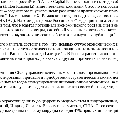
акие как российский Almaz Capital Partners, - один из методов 
Hilton Romanski), вице-президент компании Cisco по вопросам 
ь – содействовать ускоренному развитию и практическому приме
нок". Высказывание Х. Романски наглядно подтверждает воспр
КТАД). На этой диаграмме Российская Федерация занимает ли
в том, что касается потенциала экономического роста за счет 
ваются такие параметры, как общий уровень грамотности насел
личество научно-технических работников и научных публикаций 
го капитала состоит в том, что, помимо сугубо экономических
олоссальные технологические и инновационные возможности и, 
apital Partners Александр Галицкий. - В России растет число т
раненные на мировых рынках, а с другой - применяют бизнес-м
компания Cisco управляет венчурным капиталом, превышающим 2
естирования, прибыли и приобретения стратегически важных но
тивных методов стимулирования инновационной экономики. За 
атели получают средства для расширения своего бизнеса, что, в
ов обработки данных до цифровых медиа-систем и видеорешений,
итай, Индию, Израиль, Европу и, разумеется, США. Cisco сочет
чурные фонды по всему миру (на сегодня 47% прямых инвестици