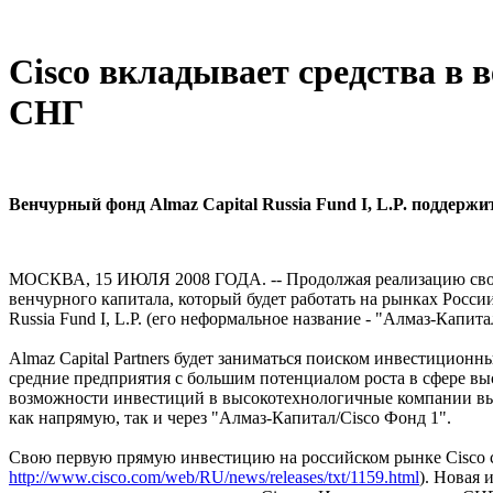
Cisco вкладывает средства в 
СНГ
Венчурный фонд Almaz Capital Russia Fund I, L.P. подде
МОСКВА, 15 ИЮЛЯ 2008 ГОДА. -- Продолжая реализацию своей 
венчурного капитала, который будет работать на рынках России
Russia Fund I, L.P. (его неформальное название - "Алмаз-Капи
Almaz Capital Partners будет заниматься поиском инвестицион
средние предприятия с большим потенциалом роста в сфере вы
возможности инвестиций в высокотехнологичные компании выш
как напрямую, так и через "Алмаз-Капитал/Cisco Фонд 1".
Свою первую прямую инвестицию на российском рынке Cisco сде
http://www.cisco.com/web/RU/news/releases/txt/1159.html
). Новая 