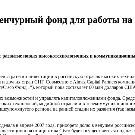
венчурный фонд для работы на
ржит развитие новых высокотехнологичных и коммуникационн
стратегии инвестиций в российскую отрасль высоких технолог
 и других стран СНГ. Совместно с Almaz Capital Partners компан
тал/Cisco Фонд 1"), который пока составляет 60 млн долларов СШ
ных возможностей и управлять капиталовложениями фонда. Средст
соких технологий, медийной отрасли и в телекоммуникационном 
еупомянутого региона на ранней стадии их развития (так назы
лала в апреле 2007 года, приобретя долю в ведущем российском
инвестиционная инициатива Cisco будет осуществляться под нач