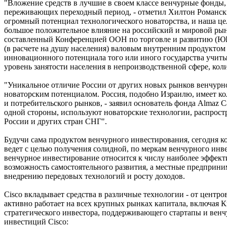
"Вложение средств в лучшие в своем классе венчурные фонды, т
переживающих переходный период, - отметил Хилтон Романски (
огромный потенциал технологического новаторства, и наша цел
большое положительное влияние на российский и мировой ры
составленный Конференцией ООН по торговле и развитию (ЮН
(в расчете на душу населения) валовым внутренним продуктом 
инновационного потенциала того или иного государства учиты
уровень занятости населения в непроизводственной сфере, ко
"Уникальное отличие России от других новых рынков венчурно
новаторским потенциалом. Россия, подобно Израилю, имеет к
и потребительского рынков, - заявил основатель фонда Almaz C
одной стороны, используют новаторские технологии, распрост
России и других стран СНГ".
Будучи сама продуктом венчурного инвестирования, сегодня 
ведет с целью получения солидной, по меркам венчурного инв
венчурное инвестирование относится к числу наиболее эффек
возможность самостоятельного развития, а местные предприним
внедрению передовых технологий и росту доходов.
Cisco вкладывает средства в различные технологии - от центр
активно работает на всех крупных рынках капитала, включая К
стратегического инвестора, поддерживающего стартапы и вен
инвестиций Cisco: