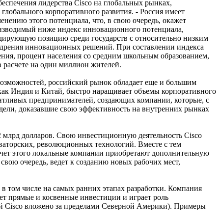
обеспечения лидерства Cisco на глобальных рынках,
глобального корпоративного развития. - Россия имеет
нению этого потенциала, что, в свою очередь, окажет
оизводимый ниже индекс инновационного потенциала,
дирующую позицию среди государств с относительно низким
внедрения инновационных решений. При составлении индекса
ения, процент населения со средним школьным образованием,
в расчете на один миллион жителей.
 возможностей, российский рынок обладает еще и большим
как Индия и Китай, быстро наращивает объемы корпоративного
алантливых предпринимателей, создающих компании, которые, с
одели, доказавшие свою эффективность на внутренних рынках
 млрд долларов. Свою инвестиционную деятельность Cisco
ваторских, революционных технологий. Вместе с тем
счет этого локальные компании приобретают дополнительную
 свою очередь, ведет к созданию новых рабочих мест,
 в том числе на самых ранних этапах разработки. Компания
ает прямые и косвенные инвестиции и играет роль
й Cisco вложено за пределами Северной Америки). Примеры