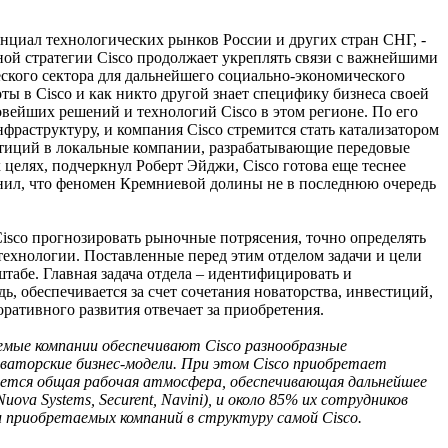
енциал технологических рынков России и других стран СНГ, -
нной стратегии Cisco продолжает укреплять связи с важнейшими
ского сектора для дальнейшего социально-экономического
ы в Cisco и как никто другой знает специфику бизнеса своей
вейших решений и технологий Cisco в этом регионе. По его
аструктуру, и компания Cisco стремится стать катализатором
стиций в локальные компании, разрабатывающие передовые
целях, подчеркнул Роберт Эйджи, Cisco готова еще теснее
нил, что феномен Кремниевой долины не в последнюю очередь
 Cisco прогнозировать рыночные потрясения, точно определять
ехнологии. Поставленные перед этим отделом задачи и цели
табе. Главная задача отдела – идентифицировать и
ь, обеспечивается за счет сочетания новаторства, инвестиций,
оративного развития отвечает за приобретения.
аемые компании обеспечивают Cisco разнообразные
ваторские бизнес-модели. При этом Cisco приобретает
ывается общая рабочая атмосфера, обеспечивающая дальнейшее
uova Systems, Securent, Navini), и около 85% их сотрудников
 приобретаемых компаний в структуру самой Cisco.