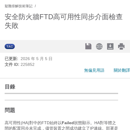
疑難排解技術筆記
安全防火牆FTD高可用性同步介面檢查
失敗
已更新:
2026 年 5 月 5 日
文件 ID:
225852
無偏見用語
關於翻譯
目錄
問題
高可用性(HA)對中的FTD始終以
Failed
狀態顯示。HA對等體之
間的配置同步未完成，儘管裝置之間成功建立了IP連線。部署是