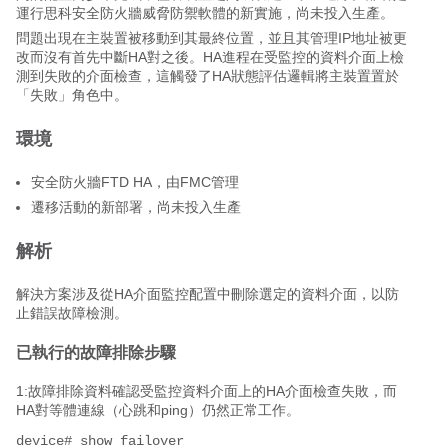
運行思科安全防火牆威脅防禦軟體的新實施，尚未投入生產。
問題出現在主裝置被移動到其最終位置，並且其管理IP地址被更
改而沒有首先中斷HA對之後。HA進程在受監控的資料介面上檢
測到失敗的介面檢查，這觸發了HA狀態評估邏輯將主裝置置於
「失敗」角色中。
環境
安全防火牆FTD HA，由FMC管理
遷移活動的新部署，尚未投入生產
解析
解決方案涉及從HA介面監控配置中刪除選定的資料介面，以防
止錯誤故障檢測。
已執行的故障排除步驟
1:故障排除資料確認受監控資料介面上的HA介面檢查失敗，而
HA對等體連線（心跳和ping）仍然正常工作。
device# show failover
