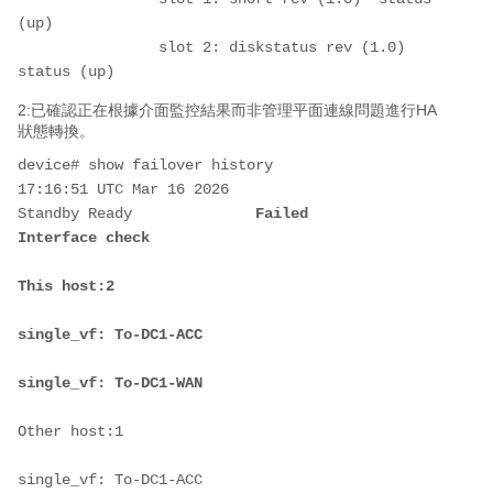
(up)

		slot 2: diskstatus rev (1.0)  
status (up)
2:已確認正在根據介面監控結果而非管理平面連線問題進行HA
狀態轉換。
device# show failover history

17:16:51 UTC Mar 16 2026

Standby Ready              
Failed                     
Interface check
This host:2

single_vf: To-DC1-ACC

single_vf: To-DC1-WAN
Other host:1

single_vf: To-DC1-ACC