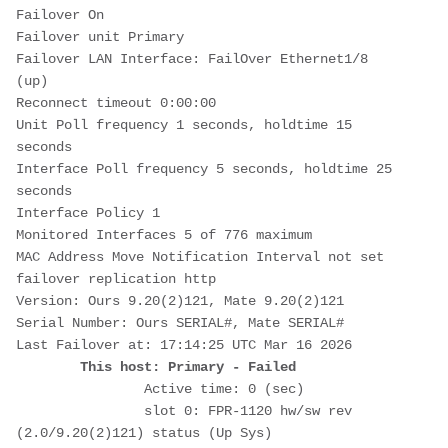
Failover On 

Failover unit Primary

Failover LAN Interface: FailOver Ethernet1/8 
(up)

Reconnect timeout 0:00:00

Unit Poll frequency 1 seconds, holdtime 15 
seconds

Interface Poll frequency 5 seconds, holdtime 25 
seconds

Interface Policy 1

Monitored Interfaces 5 of 776 maximum

MAC Address Move Notification Interval not set

failover replication http

Version: Ours 9.20(2)121, Mate 9.20(2)121

Serial Number: Ours SERIAL#, Mate SERIAL#

Last Failover at: 17:14:25 UTC Mar 16 2026

This host: Primary - Failed 
		Active time: 0 (sec)

		slot 0: FPR-1120 hw/sw rev 
(2.0/9.20(2)121) status (Up Sys)
