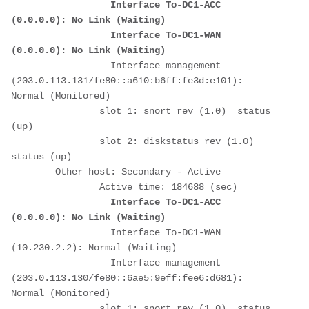
Interface To-DC1-ACC 
(0.0.0.0): No Link (Waiting)

		  Interface To-DC1-WAN 
(0.0.0.0): No Link (Waiting)
		  Interface management 
(203.0.113.131/fe80::a610:b6ff:fe3d:e101): 
Normal (Monitored)

		slot 1: snort rev (1.0)  status 
(up)

		slot 2: diskstatus rev (1.0)  
status (up)

	Other host: Secondary - Active 

		Active time: 184688 (sec)

Interface To-DC1-ACC 
(0.0.0.0): No Link (Waiting)
		  Interface To-DC1-WAN 
(10.230.2.2): Normal (Waiting)

		  Interface management 
(203.0.113.130/fe80::6ae5:9eff:fee6:d681): 
Normal (Monitored)

		slot 1: snort rev (1.0)  status 