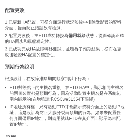
配置更改
1:已更新HA配置，可從介面運行狀況監控中排除受影響的資料
介面，從而防止錯誤故障檢測。
2:配置更改後，主FTD成功轉換為
備用就緒
狀態，從而確認正確
的HA同步和狀態穩定性。
3:已成功完成HA故障轉移測試，並獲得了預期結果，從而在更
改後驗證HA配置的穩定性。
預期行為說明
根據設計，在故障排除期間觀察到以下行為：
FTD對等點上的主機名重複：在FTD HA中，顯示相同主機名
的兩個裝置都是預期行為，因為活動裝置主機名是在系統範
圍內顯示的(在增強請求CSCwe31354下跟蹤)
IP地址所有權：只有活動FTD才會顯示資料介面上的活動IP地
址，這是設計為防止大腦分裂而預期的行為。如果未配置任
何介面備用IP地址，則備用就緒FTD在其介面上顯示為未配
置IP地址。