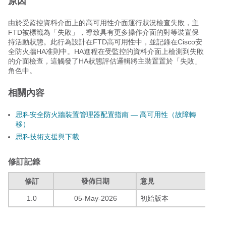
原因
由於受監控資料介面上的高可用性介面運行狀況檢查失敗，主
FTD被標籤為「失敗」，導致具有更多操作介面的對等裝置保
持活動狀態。此行為設計在FTD高可用性中，並記錄在Cisco安
全防火牆HA准則中。HA進程在受監控的資料介面上檢測到失敗
的介面檢查，這觸發了HA狀態評估邏輯將主裝置置於「失敗」
角色中。
相關內容
思科安全防火牆裝置管理器配置指南 — 高可用性（故障轉
移）
思科技術支援與下載
修訂記錄
修訂
發佈日期
意見
1.0
05-May-2026
初始版本