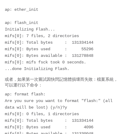
ap: ether_init

ap: flash_init

Initializing Flash...

mifs[0]: 7 files, 2 directories

mifs[0]: Total bytes     :  131334144

mifs[0]: Bytes used      :      55296

mifs[0]: Bytes available :  131278848

mifs[0]: mifs fsck took 0 seconds.

...done Initializing Flash.
或者，如果第一次嘗試因快閃記憶體損壞而失敗：檔案系統，
可以運行以下命令：
ap: format flash:

Are you sure you want to format "flash:" (all 
data will be lost) (y/n)?y

mifs[0]: 0 files, 1 directories

mifs[0]: Total bytes     :  131334144

mifs[0]: Bytes used      :       4096

mifs[0]: Bytes available :  131330048
