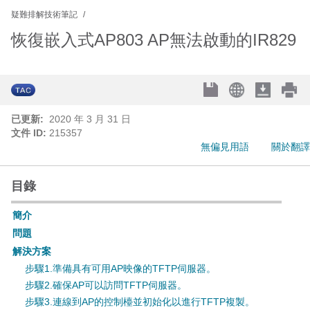
疑難排解技術筆記
恢復嵌入式AP803 AP無法啟動的IR829
已更新:
2020 年 3 月 31 日
文件 ID:
215357
無偏見用語
關於翻譯
目錄
簡介
問題
解決方案
步驟1.準備具有可用AP映像的TFTP伺服器。
步驟2.確保AP可以訪問TFTP伺服器。
步驟3.連線到AP的控制檯並初始化以進行TFTP複製。