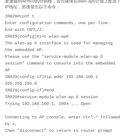
要連線到AP803的控制檯，首先確保在wlan-ap0介面上配置了
IP地址，然後發出以下命令：
IR829#conf t

Enter configuration commands, one per line.  
End with CNTL/Z.

IR829(config)#int wlan-ap0

The wlan-ap 0 interface is used for managing 
the embedded AP.

Please use the "service-module wlan-ap 0 
session" command to console into the embedded 
AP

IR829(config-if)#ip addr 192.168.100.1 
255.255.255.0

IR829(config-if)#end

IR829#service-module wlan-ap 0 session

Trying 192.168.100.1, 2004 ... Open

Connecting to AP console, enter Ctrl-^ followed 
by x,

then "disconnect" to return to router prompt