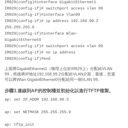
IR829(config)#interface GigabitEthernet1

IR829(config-if)# switchport access vlan 99

IR829(config-if)#interface Vlan99

IR829(config-if)# ip address 192.168.99.2 
255.255.255.0

IR829(config-if)#interface Wlan-
GigabitEthernet0

IR829(config-if)# switchport access vlan 99

IR829(config-if)# no ip address

IR829(config-if)#end
上面將GigabitEthernet1（物理上位於IR829上）分配給VLAN
99，然後將IP地址192.168.99.2分配給VLAN介面，最後，您還
可以將Wlan-GigabitEthernet0分配給同一個VLAN 99。
步驟3.連線到AP的控制檯並初始化以進行TFTP複製。
ap: set IP_ADDR 192.168.99.3

ap: set NETMASK 255.255.255.0

ap: tftp_init
