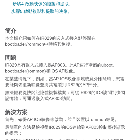
步驟4.啟動映像的複製和提取。
步驟5.啟動複製和提取的映像。
簡介
本文檔介紹如何在IR829的嵌入式接入點停滯在
bootloader/rommon中時將其恢復。
問題
IR829具有嵌入式接入點AP803。此AP運行單獨的uboot、
bootloader(rommon)和IOS AP映像。
在某些情況下，例如，當AP IOS映像損壞或意外刪除時，您需
要能夠恢復新映像並將其複製到IR829的AP部分。
無法輕易從快閃記憶體複製檔案：可從IR829的IOS訪問到快閃
記憶體：可通過嵌入式AP803訪問。
解決方案
首先，確保AP IOS映像未啟動，並且裝置以rommon結尾。
最簡單的方法是檢視從IR829的IOS連線到AP803控制檯後顯示
的提示：