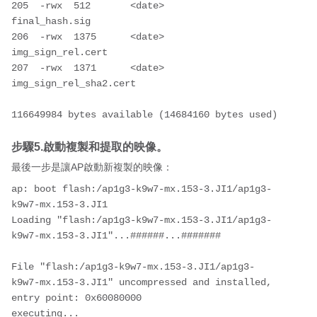
205  -rwx  512       <date>               
final_hash.sig

206  -rwx  1375      <date>               
img_sign_rel.cert

207  -rwx  1371      <date>               
img_sign_rel_sha2.cert

116649984 bytes available (14684160 bytes used)
步驟5.啟動複製和提取的映像。
最後一步是讓AP啟動新複製的映像：
ap: boot flash:/ap1g3-k9w7-mx.153-3.JI1/ap1g3-
k9w7-mx.153-3.JI1

Loading "flash:/ap1g3-k9w7-mx.153-3.JI1/ap1g3-
k9w7-mx.153-3.JI1"...######...#######

File "flash:/ap1g3-k9w7-mx.153-3.JI1/ap1g3-
k9w7-mx.153-3.JI1" uncompressed and installed, 
entry point: 0x60080000

executing...
