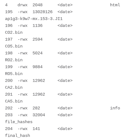
4    drwx  2048      <date>               html

195  -rwx  13028126  <date>               
ap1g3-k9w7-mx.153-3.JI1

196  -rwx  1136      <date>               
CO2.bin

197  -rwx  2594      <date>               
CO5.bin

198  -rwx  5024      <date>               
RO2.bin

199  -rwx  9884      <date>               
RO5.bin

200  -rwx  12962     <date>               
CA2.bin

201  -rwx  12962     <date>               
CA5.bin

202  -rwx  282       <date>               info

203  -rwx  32004     <date>               
file_hashes

204  -rwx  141       <date>               
final_hash
