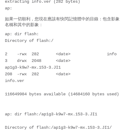
extracting info.ver (282 bytes)

如果一切順利，您現在應該有快閃記憶體中的目錄：包含影象
名稱和其中的影象：
ap: dir flash:

Directory of flash:/

2    -rwx  282       <date>               info

3    drwx  2048      <date>               
ap1g3-k9w7-mx.153-3.JI1

208  -rwx  282       <date>               
info.ver

116649984 bytes available (14684160 bytes used)

ap: dir flash:/ap1g3-k9w7-mx.153-3.JI1

Directory of flash:/ap1g3-k9w7-mx.153-3.JI1/
