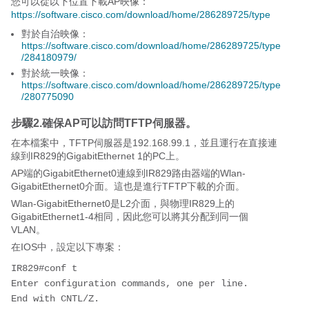
您可以從以下位置下載AP映像：
https://software.cisco.com/download/home/286289725/type
對於自治映像：
https://software.cisco.com/download/home/286289725/type
/284180979/
對於統一映像：
https://software.cisco.com/download/home/286289725/type
/280775090
步驟2.確保AP可以訪問TFTP伺服器。
在本檔案中，TFTP伺服器是192.168.99.1，並且運行在直接連
線到IR829的GigabitEthernet 1的PC上。
AP端的GigabitEthernet0連線到IR829路由器端的Wlan-
GigabitEthernet0介面。這也是進行TFTP下載的介面。
Wlan-GigabitEthernet0是L2介面，與物理IR829上的
GigabitEthernet1-4相同，因此您可以將其分配到同一個
VLAN。
在IOS中，設定以下專案：
IR829#conf t

Enter configuration commands, one per line.  
End with CNTL/Z.
