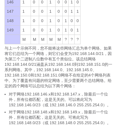
146
1
0
0
1
0
0
1
0
147
1
0
0
1
0
0
1
1
148
1
0
0
1
0
1
0
0
149
1
0
0
1
0
1
0
1
M
M
M
M
M
?
?
?
与上一个示例不同，您不能将这些网络汇总为单个网络。如果
将它们总结为一个网络，则它们会变为192.168.144.0/21，因
为第三个二进制八位数中有五个类似位。该总结网络
192.168.144.0/21涵盖从192.168.144.0到192.168.151.0的一
系列网络。其中，192.168.144.0、192.168.145.0、
192.168.150.0和192.168.151.0网络不在给定的4个网络列表
中。为了覆盖有问题的特定网络，至少需要两个总结网络。给
定的四个网络可以总结为以下两个网络：
对于网络192.168.146.x和192.168.147.x，除最后一个位
外，所有位都匹配，这是无关的。可以将此写为
192.168.146.0/23（或 192.168.146.0 255.255.254.0）。
对于网络192.168.148.x和192.168.149.x，除最后一个位
外，所有位都匹配，这是无关的。可将此写为
192.168.148.0/23（或 192.168.148.0 255.255.254.0）。