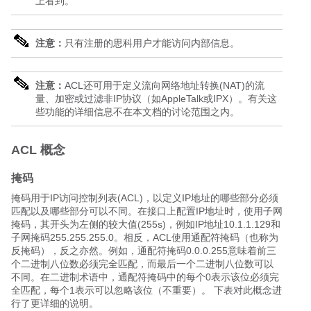
上看到。
注意：
只有注册的思科用户才能访问内部信息。
注意：
ACL还可用于定义流向网络地址转换(NAT)的流
量、加密或过滤非IP协议（如AppleTalk或IPX）。有关这
些功能的详细信息不在本文档的讨论范围之内。
ACL 概念
掩码
掩码用于IP访问控制列表(ACL)，以定义IP地址的哪些部分必须
匹配以及哪些部分可以不同。在接口上配置IP地址时，使用子网
掩码，其开头为左侧的较大值(255s)，例如IP地址10.1.1.129和
子网掩码255.255.255.0。相反，ACL使用通配符掩码（也称为
反掩码），反之亦然。例如，通配符掩码0.0.0.255意味着前三
个二进制八位数必须完全匹配，而最后一个二进制八位数可以
不同。在二进制术语中，通配符掩码中的每个0表示该位必须完
全匹配，每个1表示可以忽略该位（不重要）。 下表对此概念进
行了更详细的说明。