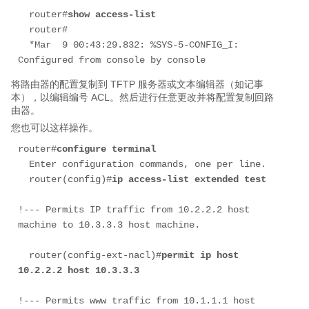
  router#
show access-list
  router#

  *Mar  9 00:43:29.832: %SYS-5-CONFIG_I: 
Configured from console by console
将路由器的配置复制到 TFTP 服务器或文本编辑器（如记事
本），以编辑编号 ACL。然后进行任意更改并将配置复制回路
由器。
您也可以这样操作。
router#
configure terminal
  Enter configuration commands, one per line.  

  router(config)#
ip access-list extended test
!--- Permits IP traffic from 10.2.2.2 host 
machine to 10.3.3.3 host machine.
  router(config-ext-nacl)#
permit ip host 
10.2.2.2 host 10.3.3.3
!--- Permits www traffic from 10.1.1.1 host 