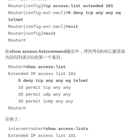
Router(config)#
ip access-list extended 101
Router(config-ext-nacl)#
5 deny tcp any any eq 
telnet
Router(config-ext-nacl)#
exit
Router(config)#
exit
Router#
在
show access-listcommand
输出中，序列号5的ACL被添加
为访问列表101的第一个条目。
Router#
show access-list
Extended IP access list 101

5 deny tcp any any eq telnet
    10 permit tcp any any

    20 permit udp any any

    30 permit icmp any any

Router#
示例 2：
internetrouter#
show access-lists
Extended IP access list 101
