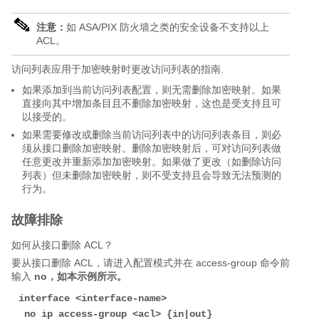
注意：
如 ASA/PIX 防火墙之类的安全设备不支持以上
ACL。
访问列表应用于加密映射时更改访问列表的指南.
如果添加到当前访问列表配置，则无需删除加密映射。如果
直接向其中增加条目且不删除加密映射，这也是受支持且可
以接受的。
如果需要修改或删除当前访问列表中的访问列表条目，则必
须从接口删除加密映射。删除加密映射后，可对访问列表做
任意更改并重新添加加密映射。如果做了更改（如删除访问
列表）但未删除加密映射，则不受支持且会导致无法预测的
行为。
故障排除
如何从接口删除 ACL？
要从接口删除 ACL，请进入配置模式并在 access-group 命令前
输入
no，如本示例所示。
interface <
interface-name
> 

 no ip access-group <
acl
> {in|out}