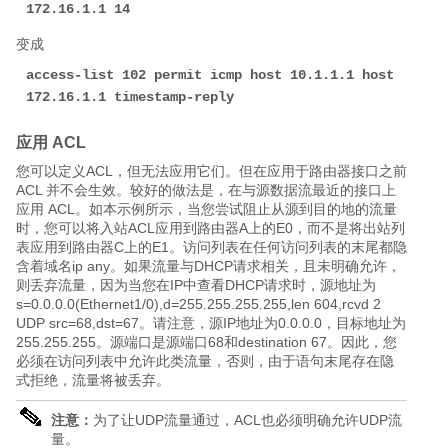
172.16.1.1 14
变成
access-list 102 permit icmp host 10.1.1.1 host 
172.16.1.1 timestamp-reply
应用 ACL
您可以定义ACL，但无法应用它们。但在应用于路由器接口之前
ACL 并不会生效。较好的做法是，在与源数据流最近的接口上
应用 ACL。如本示例所示，当您尝试阻止从源到目的地的流量
时，您可以将入站ACL应用到路由器A上的E0，而不是将出站列
表应用到路由器C上的E1。访问列表在任何访问列表的末尾都隐
含着域名ip any。如果流量与DHCP请求相关，且未明确允许，
则丢弃流量，因为当您在IP中查看DHCP请求时，源地址为
s=0.0.0.0(Ethernet1/0),d=255.255.255.255,len 604,rcvd 2
UDP src=68,dst=67。请注意，源IP地址为0.0.0.0，目标地址为
255.255.255。源端口是源端口68和destination 67。因此，您
必须在访问列表中允许此类流量，否则，由于语句末尾存在隐
式拒绝，流量将被丢弃。
注意：
为了让UDP流量通过，ACL也必须明确允许UDP流
量。