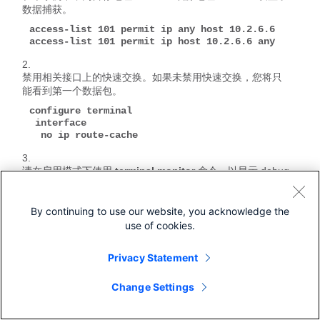
数据捕获。
access-list 101 permit ip any host 10.2.6.6

access-list 101 permit ip host 10.2.6.6 any
禁用相关接口上的快速交换。如果未禁用快速交换，您将只
能看到第一个数据包。
configure terminal 
 interface 
  no ip route-cache
请在启用模式下使用
terminal monitor
命令，以显示 debug
命令的输出以及当前终端和会话的系统错误消息。
By continuing to use our website, you acknowledge the
请使用
debug ip packet 101
或
debug ip packet 101
use of cookies.
detail
命令开始调试过程。
Privacy Statement
请在启用模式下执行
no debug all 命令和 interface
configuration 命令以停止调试进程。
Change Settings
重新启动高速缓存。