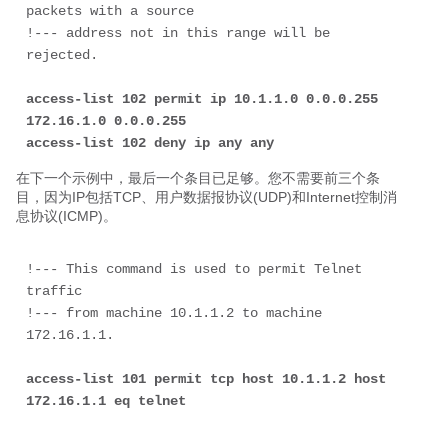
packets with a source 
!--- address not in this range will be 
access-list 102 permit ip 10.1.1.0 0.0.0.255 
172.16.1.0 
0.0.0.255 
access-list 102 deny ip any any 
在下一个示例中，最后一个条目已足够。您不需要前三个条
目，因为IP包括TCP、用户数据报协议(UDP)和Internet控制消
息协议(ICMP)。
!--- This command is used to permit Telnet 
traffic 
!--- from machine 10.1.1.2 to machine 
access-list 101 permit tcp host 10.1.1.2 host 
172.16.1.1 eq telnet