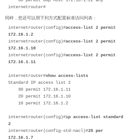
internetrouter#
同样，您还可以用下列方式配置标准访问列表：
internetrouter(config)#
access-list 2 permit 
172.16.1.2
internetrouter(config)#
access-list 2 permit 
172.16.1.10
internetrouter(config)#
access-list 2 permit 
172.16.1.11
internetrouter#
show access-lists
Standard IP access list 2

    30 permit 172.16.1.11

    20 permit 172.16.1.10

    10 permit 172.16.1.2

internetrouter(config)#
ip access-list standard 
2
internetrouter(config-std-nacl)#
25 per 
172.16.1.7