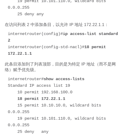
    19 permit 10.101.110.0, wildcard bits 
0.0.0.255

    25 deny any
在访问列表 2 中添加条目，以允许 IP 地址 172.22.1.1：
internetrouter(config)#
ip access-list standard 
2
internetrouter(config-std-nacl)#
18 permit 
172.22.1.1
此条目添加到了列表顶部，目的是为特定 IP 地址（而不是网
络）赋予优先级。
internetrouter#
show access-lists
Standard IP access list 19

    10 permit 192.168.100.0

18 permit 172.22.1.1
    15 permit 10.10.10.0, wildcard bits 
0.0.0.255

    19 permit 10.101.110.0, wildcard bits 
0.0.0.255

    25 deny   any