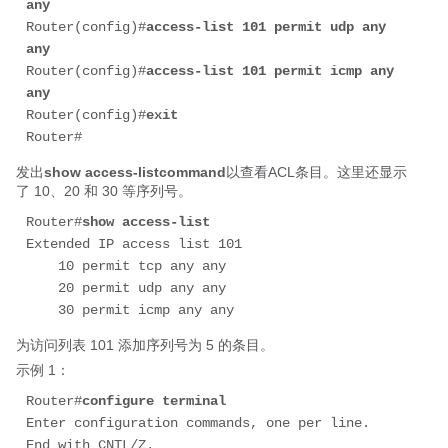
any
Router(config)#
access-list 101 permit udp any 
any
Router(config)#
access-list 101 permit icmp any 
any
Router(config)#
exit
Router#
发出
show access-listcommand
以查看ACL条目。这里还显示
了 10、20 和 30 等序列号。
Router#
show access-list
Extended IP access list 101

    10 permit tcp any any

    20 permit udp any any

    30 permit icmp any any
为访问列表 101 添加序列号为 5 的条目。
示例 1：
Router#
configure terminal
Enter configuration commands, one per line.  
End with CNTL/Z.
