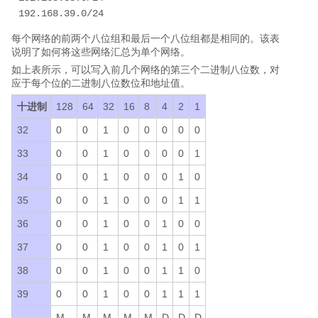
192.168.39.0/24
每个网络的前两个八位组和最后一个八位组都是相同的。该表
说明了如何将这些网络汇总为单个网络。
如上表所示，可以写入前几个网络的第三个二进制八位数，对
应于每个位的二进制八位数位和地址值。
十进制
128
64
32
16
8
4
2
1
32
0
0
1
0
0
0
0
0
33
0
0
1
0
0
0
0
1
34
0
0
1
0
0
0
1
0
35
0
0
1
0
0
0
1
1
36
0
0
1
0
0
1
0
0
37
0
0
1
0
0
1
0
1
38
0
0
1
0
0
1
1
0
39
0
0
1
0
0
1
1
1
M
M
M
M
M
D
D
D