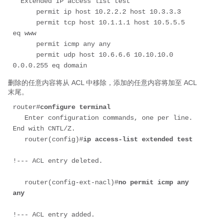
  Extended IP access list test

      permit ip host 10.2.2.2 host 10.3.3.3

      permit tcp host 10.1.1.1 host 10.5.5.5 
eq www

      permit icmp any any

      permit udp host 10.6.6.6 10.10.10.0 
0.0.0.255 eq domain
删除的任意内容将从 ACL 中移除，添加的任意内容将加至 ACL
末尾。
router#
configure terminal
   Enter configuration commands, one per line.  
End with CNTL/Z.

   router(config)#
ip access-list extended test
   router(config-ext-nacl)#
no permit icmp any 
any