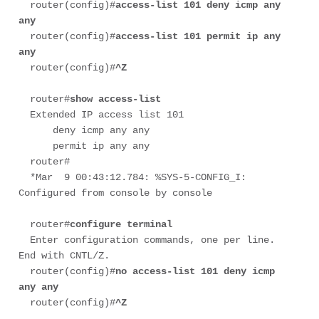
  router(config)#
access-list 101 deny icmp any 
any
  router(config)#
access-list 101 permit ip any 
any
  router(config)#
^Z
  router#
show access-list
  Extended IP access list 101

      deny icmp any any

      permit ip any any

  router#

  *Mar  9 00:43:12.784: %SYS-5-CONFIG_I: 
Configured from console by console

  router#
configure terminal
  Enter configuration commands, one per line.  
End with CNTL/Z.

  router(config)#
no access-list 101 deny icmp 
any any
  router(config)#
^Z