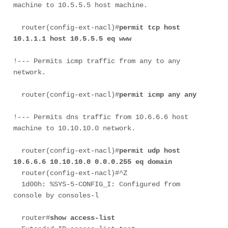
machine to 10.5.5.5 host machine.
  router(config-ext-nacl)#
permit tcp host 
10.1.1.1 host 10.5.5.5 eq www
!--- Permits icmp traffic from any to any 
network.
  router(config-ext-nacl)#
permit icmp any any
!--- Permits dns traffic from 10.6.6.6 host 
machine to 10.10.10.0 network.
  router(config-ext-nacl)#
permit udp host 
10.6.6.6 10.10.10.0 0.0.0.255 eq domain
  router(config-ext-nacl)#^Z

  1d00h: %SYS-5-CONFIG_I: Configured from 
console by consoles-l

  router#
show access-list