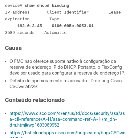
device# 
show dhcpd binding
IP address       Client Identifier        Lease 
expiration        Type
192.0.2.45 
0100.005e.0053.01 
3589 seconds    Automatic
Causa
O FMC não oferece suporte nativo à configuração da
reserva de endereço IP do DHCP. Portanto, o FlexConfig
deve ser usado para configurar a reserva de endereço IP.
Defeito de aprimoramento relacionado: ID de bug Cisco
CSCwn24229.
Conteúdo relacionado
https://www.cisco.com/c/en/us/td/docs/security/asa/as
a-cli-reference/A-H/asa-command-ref-A-H/m_dh-
dm.html#wp1603069952
https://bst.cloudapps.cisco.com/bugsearch/bug/CSCwn