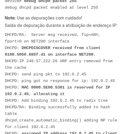
device# 
debug dhcpd packet 255
debug dhcpd packet enabled at level 255
Note:
Use as depurações com cuidado!
Saída de depuração durante a atribuição de endereço IP:
DHCPD/RA:  Server msg received, fip=ANY, 
fport=0 on NET200 interface
DHCPD:
 DHCPDISCOVER received from client 
0100.5056.885f.d1 on interface NET200.
DHCPD:IP 248.57.222.26 ARP entry removed from 
the cache 
DHCPD: send ping pkt to 192.0.2.45
DHCPD: ping got no response for ip: 192.0.2.45
DHCPD: 
MAC 0000.5E00.5301 is reserved for IP 
192.0.2.45, allocating it
DHCPD: Add binding 192.0.2.45 to radix tree
DHCPD/RA: Binding successfully added to hash 
table
dhcpd_create_automatic_binding() adding NP rule 
for client 192.0.2.45
DHCPD: 
assigned IP address 192.0.2.45 to client 