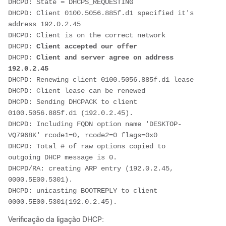
DHCPD: State = DHCPS_REQUESTING
DHCPD: Client 0100.5056.885f.d1 specified it's 
address 192.0.2.45
DHCPD: Client is on the correct network
DHCPD: 
Client accepted our offer
DHCPD: 
Client and server agree on address 
192.0.2.45
DHCPD: Renewing client 0100.5056.885f.d1 lease
DHCPD: Client lease can be renewed
DHCPD: Sending DHCPACK to client 
0100.5056.885f.d1 (192.0.2.45).
DHCPD: Including FQDN option name 'DESKTOP-
VQ7968K' rcode1=0, rcode2=0 flags=0x0
DHCPD: Total # of raw options copied to 
outgoing DHCP message is 0.
DHCPD/RA: creating ARP entry (192.0.2.45, 
0000.5E00.5301).
DHCPD: unicasting BOOTREPLY to client 
0000.5E00.5301(192.0.2.45).
Verificação da ligação DHCP: