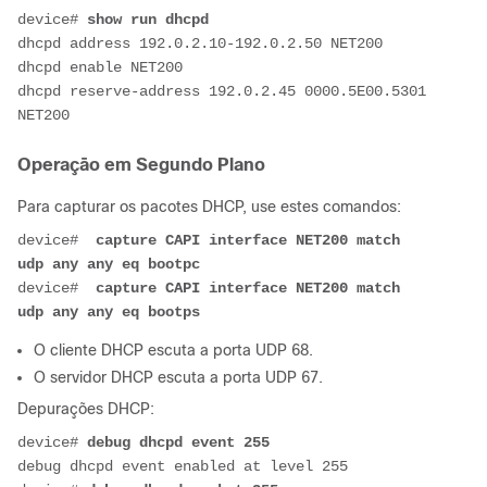
device# 
show run dhcpd
dhcpd address 192.0.2.10-192.0.2.50 NET200
dhcpd enable NET200
dhcpd reserve-address 192.0.2.45 0000.5E00.5301 
NET200
Operação em Segundo Plano
Para capturar os pacotes DHCP, use estes comandos:
device#  
capture CAPI interface NET200 match 
udp any any eq bootpc
device#  
capture CAPI interface NET200 match 
udp any any eq bootps
O cliente DHCP escuta a porta UDP 68.
O servidor DHCP escuta a porta UDP 67.
Depurações DHCP:
device# 
debug dhcpd event 255
debug dhcpd event enabled at level 255