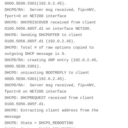
0000.5E00.5301(192.0.2.45).
DHCPD/RA:  Server msg received, fip=ANY, 
fport=0 on NET200 interface
DHCPD: DHCPDISCOVER received from client 
0100.5056.885f.d1 on interface NET200.
DHCPD: Sending DHCPOFFER to client 
0100.5056.885f.d1 (192.0.2.45).
DHCPD: Total # of raw options copied to 
outgoing DHCP message is 0.
DHCPD/RA: creating ARP entry (192.0.2.45, 
0000.5E00.5301).
DHCPD: unicasting BOOTREPLY to client 
0000.5E00.5301(192.0.2.45).
DHCPD/RA:  Server msg received, fip=ANY, 
fport=0 on NET200 interface
DHCPD: DHCPREQUEST received from client 
0100.5056.885f.d1.
DHCPD: Extracting client address from the 
message
DHCPD: State = DHCPS_REBOOTING