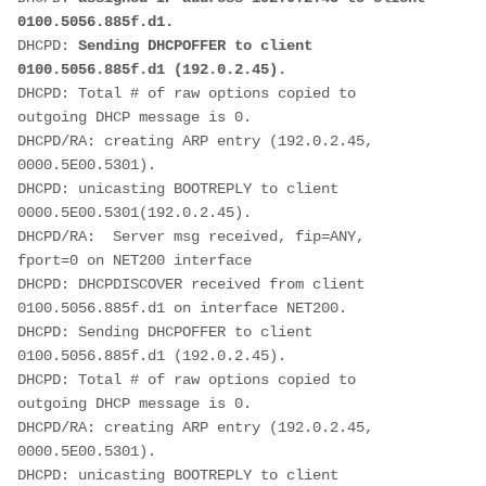
0100.5056.885f.d1.
DHCPD: 
Sending DHCPOFFER to client 
0100.5056.885f.d1 (192.0.2.45).
DHCPD: Total # of raw options copied to 
outgoing DHCP message is 0.
DHCPD/RA: creating ARP entry (192.0.2.45, 
0000.5E00.5301).
DHCPD: unicasting BOOTREPLY to client 
0000.5E00.5301(192.0.2.45).
DHCPD/RA:  Server msg received, fip=ANY, 
fport=0 on NET200 interface
DHCPD: DHCPDISCOVER received from client 
0100.5056.885f.d1 on interface NET200.
DHCPD: Sending DHCPOFFER to client 
0100.5056.885f.d1 (192.0.2.45).
DHCPD: Total # of raw options copied to 
outgoing DHCP message is 0.
DHCPD/RA: creating ARP entry (192.0.2.45, 
0000.5E00.5301).
DHCPD: unicasting BOOTREPLY to client 