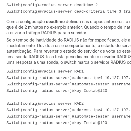
Switch(config)#radius-server deadtime 2

Switch(config)#radius-server dead-criteria time 3 tri
Com a configuração
deadtime
definida nas etapas anteriores, o 
que é de 2 minutos no exemplo anterior. Quando o tempo de inat
a enviar o tráfego RADIUS para o servidor.
Se o tempo de inatividade do RADIUS não for especificado, ele 
imediatamente. Devido a esse comportamento, o estado do servi
autenticação. Para reverter o estado do servidor de volta ao est
uma sonda RADIUS. Isso testa periodicamente o servidor RADIUS
uma resposta a uma sonda, o switch marca o servidor RADIUS co
Switch(config)#radius server RAD1

Switch(config-radius-server)#address ipv4 10.127.197.
Switch(config-radius-server)#automate-tester username
Switch(config-radius-server)#key Iselab@123

Switch(config)#radius server RAD2

Switch(config-radius-server)#address ipv4 10.127.197.
Switch(config-radius-server)#automate-tester username
Switch(config-radius-server)#key Iselab@123