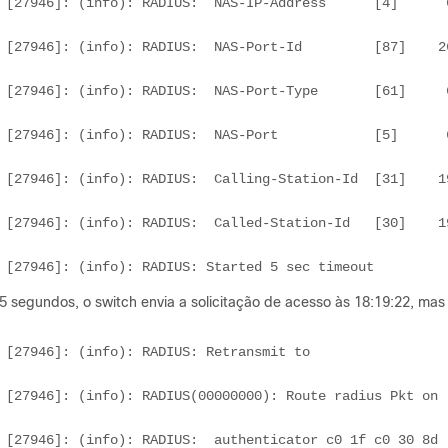
[27946]: (info): RADIUS:  NAS-IP-Address      [4]      6 
[27946]: (info): RADIUS:  NAS-Port-Id         [87]    26 
[27946]: (info): RADIUS:  NAS-Port-Type       [61]     6 
[27946]: (info): RADIUS:  NAS-Port            [5]      6 
[27946]: (info): RADIUS:  Calling-Station-Id  [31]    19 
[27946]: (info): RADIUS:  Called-Station-Id   [30]    19 
 [27946]: (info): RADIUS: Started 5 sec timeout
 segundos, o switch envia a solicitação de acesso às 18:19:22, mas
 [27946]: (info): RADIUS: Retransmit to 
 [27946]: (info): RADIUS(00000000): Route radius Pkt on 
 [27946]: (info): RADIUS:  authenticator c0 1f c0 30 8d 