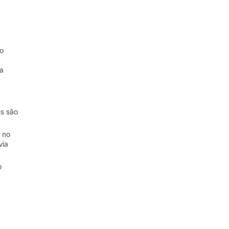
vo
da
es são
 no
via
o