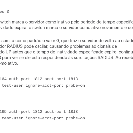
es 3
switch marca o servidor como inativo pelo período de tempo especifi
ividade expira, o switch marca o servidor como ativo novamente e 
assumirá como padrão o valor
0
, que traz o servidor de volta ao esta
dor RADIUS pode oscilar, causando problemas adicionais de
ado UP antes que o tempo de inatividade especificado expire, configu
 para ver se ele está respondendo às solicitações RADIUS. Ao rece
mo ativo.
164 auth-port 1812 acct-port 1813

 test-user ignore-acct-port probe-on

165 auth-port 1812 acct-port 1813

 test-user ignore-acct-port probe-on
