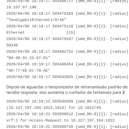
2026/04/06 18:19:17.503466727 {smd_R0-0}{1}: [radius] 
10.107.67.196             

2026/04/06 18:19:17.503470183 {smd_R0-0}{1}: [radius] 
"TenGigabitEthernet1/0/46"

2026/04/06 18:19:17.503475118 {smd_R0-0}{1}: [radius] 
Ethernet                  [15]

2026/04/06 18:19:17.503479167 {smd_R0-0}{1}: [radius] 
50146                     

2026/04/06 18:19:17.503482732 {smd_R0-0}{1}: [radius] 
"B4-96-91-22-67-D1"

2026/04/06 18:19:17.503486454 {smd_R0-0}{1}: [radius] 
"90-77-EE-EC-78-AE"

2026/04/06 18:19:17.503543835 {smd_R0-0}{1}: [radius]
Depois de aguardar o temporizador de retransmissão padrão de 5
recebe resposta, isso aumenta o contador de tentativas para
2
.
2026/04/06 18:19:22.503540209 {smd_R0-0}{1}: [radius]
(10.127.197.164:1812,1813) for id 1812/49

2026/04/06 18:19:22.503550512 {smd_R0-0}{1}: [radius]
vrf:1 for:Access-Request to 10.127.197.164:1812

2026/04/06 18:19:22.503586730 {smd_R0-0}{1}: [radius]