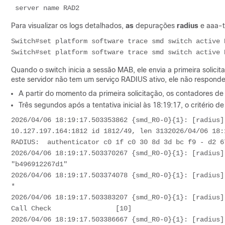
 server name RAD2
Para visualizar os logs detalhados,
as
depurações
radius
e aaa-t
Switch#set platform software trace smd switch active R
Switch#set platform software trace smd switch active 
Quando o switch inicia a sessão MAB, ele envia a primeira solic
este servidor não tem um serviço RADIUS ativo, ele não responde
A partir do momento da primeira solicitação, os contadores d
Três segundos após a tentativa inicial às 18:19:17, o critério
2026/04/06 18:19:17.503353862 {smd_R0-0}{1}: [radius]
10.127.197.164:1812 id 1812/49, len 3132026/04/06 18:
RADIUS:  authenticator c0 1f c0 30 8d 3d bc f9 - d2 6
2026/04/06 18:19:17.503370267 {smd_R0-0}{1}: [radius] 
"b496912267d1"

2026/04/06 18:19:17.503374078 {smd_R0-0}{1}: [radius] 
*

2026/04/06 18:19:17.503383207 {smd_R0-0}{1}: [radius] 
Call Check                [10]

2026/04/06 18:19:17.503386667 {smd_R0-0}{1}: [radius]