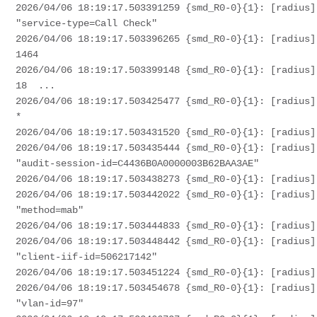
2026/04/06 18:19:17.503391259 {smd_R0-0}{1}: [radius] 
"service-type=Call Check"

2026/04/06 18:19:17.503396265 {smd_R0-0}{1}: [radius] 
1464                      

2026/04/06 18:19:17.503399148 {smd_R0-0}{1}: [radius] [
18  ...

2026/04/06 18:19:17.503425477 {smd_R0-0}{1}: [radius] 
*

2026/04/06 18:19:17.503431520 {smd_R0-0}{1}: [radius]
2026/04/06 18:19:17.503435444 {smd_R0-0}{1}: [radius] 
"audit-session-id=C4436B0A0000003B62BAA3AE"

2026/04/06 18:19:17.503438273 {smd_R0-0}{1}: [radius]
2026/04/06 18:19:17.503442022 {smd_R0-0}{1}: [radius] 
"method=mab"

2026/04/06 18:19:17.503444833 {smd_R0-0}{1}: [radius]
2026/04/06 18:19:17.503448442 {smd_R0-0}{1}: [radius] 
"client-iif-id=506217142"

2026/04/06 18:19:17.503451224 {smd_R0-0}{1}: [radius]
2026/04/06 18:19:17.503454678 {smd_R0-0}{1}: [radius] 
"vlan-id=97"
