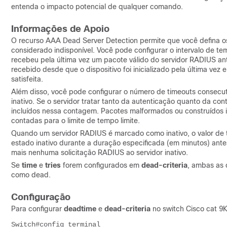
entenda o impacto potencial de qualquer comando.
Informações de Apoio
O recurso AAA Dead Server Detection permite que você defina o
considerado indisponível. Você pode configurar o intervalo de 
recebeu pela última vez um pacote válido do servidor RADIUS an
recebido desde que o dispositivo foi inicializado pela última v
satisfeita.
Além disso, você pode configurar o número de timeouts consecu
inativo. Se o servidor tratar tanto da autenticação quanto da con
incluídos nessa contagem. Pacotes malformados ou construídos 
contadas para o limite de tempo limite.
Quando um servidor RADIUS é marcado como inativo, o valor de 
estado inativo durante a duração especificada (em minutos) ante
mais nenhuma solicitação RADIUS ao servidor inativo.
Se
time
e
tries
forem configurados em
dead-criteria
, ambas as 
como dead.
Configuração
Para configurar
deadtime
e
dead-criteria
no switch Cisco cat 9K
Switch#config terminal
