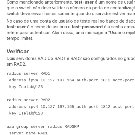
Como mencionado anteriormente,
test-user
é um nome de usuári
que o switch não deve validar o número da porta de contabilizaç
switch deve enviar testes somente quando o servidor estiver mar
No caso de uma conta de usuário de teste real no banco de dado
test-user
é o nome de usuário e
test-password
é a senha arma
refere para autenticar. Além disso, uma mensagem "Usuário rejei
tempo limite).
Verificar
Dois servidores RADIUS RAD1 e RAD2 são configurados no grup
em RAD2.
radius server RAD1

 address ipv4 10.127.197.164 auth-port 1812 acct-port 1813

 key Iselab@123

radius server RAD2

 address ipv4 10.127.197.165 auth-port 1812 acct-port 1813

 key Iselab@123

aaa group server radius RADGRP

 server name RAD1
