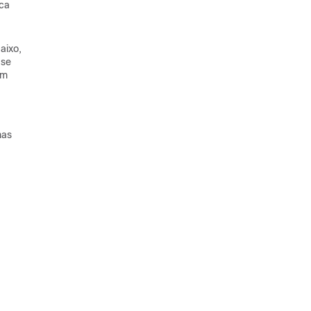
ca
aixo,
 se
um
mas