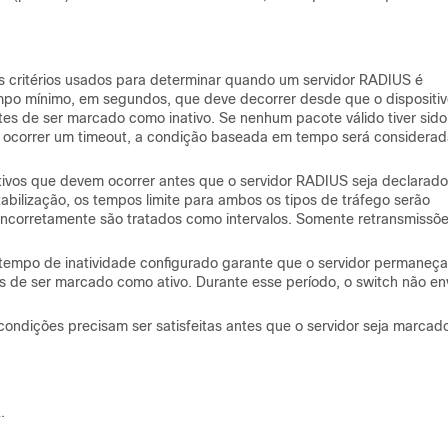
s critérios usados para determinar quando um servidor RADIUS é
tempo mínimo, em segundos, que deve decorrer desde que o dispositi
tes de ser marcado como inativo. Se nenhum pacote válido tiver sido
ez e ocorrer um timeout, a condição baseada em tempo será considera
tivos que devem ocorrer antes que o servidor RADIUS seja declarado
tabilização, os tempos limite para ambos os tipos de tráfego serão
incorretamente são tratados como intervalos. Somente retransmissõ
tempo de inatividade configurado garante que o servidor permaneça
s de ser marcado como ativo. Durante esse período, o switch não en
condições precisam ser satisfeitas antes que o servidor seja marcad
.