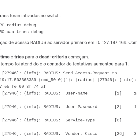
rans foram ativadas no switch.
0 radius debug

R0 aaa-trans debug
itação de acesso RADIUS ao servidor primário em 10.127.197.164. Co
.
e
time
e
tries
para o
dead-criteria
começam.
 de tempo foi atendido e o contador de tentativas aumentou para
1
.
 [27946]: (info): RADIUS: Send Access-Request to 
19:17.503363389 {smd_R0-0}{1}: [radius] [27946]: (info): 
7 e5 fe 09 3f 74 af

[27946]: (info): RADIUS:  User-Name           [1]     14 
[27946]: (info): RADIUS:  User-Password       [2]     18 
[27946]: (info): RADIUS:  Service-Type        [6]      6 
 [27946]: (info): RADIUS:  Vendor, Cisco       [26]    31