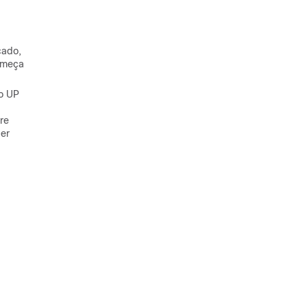
cado,
começa
do UP
re
ber