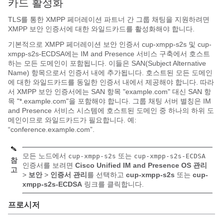
카드 활성화
TLS를 통한 XMPP 페더레이션 파트너 간 그룹 채팅을 지원하려면
XMPP 보안 인증서에 대한 와일드카드를 활성화해야 합니다.
기본적으로 XMPP 페더레이션 보안 인증서
cup-xmpp-s2s
및
cup-
xmpp-s2s-ECDSA
에는 IM and Presence 서비스 구축에서 호스트
하는 모든 도메인이 포함됩니다. 이들은 SAN(Subject Alternative
Name) 항목으로서 인증서 내에 추가됩니다. 호스트된 모든 도메인
에 대한 와일드카드를 동일한 인증서 내에서 제공해야 합니다. 따라
서 XMPP 보안 인증서에는 SAN 항목 "example.com" 대신 SAN 항
목 "*.example.com"을 포함해야 합니다. 그룹 채팅 서버 별칭은 IM
and Presence 서비스 시스템에 호스트된 도메인 중 하나의 하위 도
메인이므로 와일드카드가 필요합니다. 예:
“conference.example.com”.
모든 노드에서
또는
cup-xmpp-s2s
cup-xmpp-s2s-ECDSA
참
인증서를 보려면
Cisco Unified IM and Presence OS 관리
고
>
보안
>
인증서 관리
를 선택하고
cup-xmpp-s2s
또는
cup-
xmpp-s2s-ECDSA
링크를 클릭합니다.
프로시저