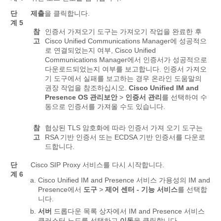
단
제출
을 클릭합니다.
계 5
참
인증서 가져오기 도구는 가져오기 작업을 완료한 후
고
Cisco Unified Communications Manager에 성공적으
로 연결되었는지 여부, Cisco Unified
Communications Manager에서 인증서가 성공적으로
다운로드되었는지 여부를 보고합니다. 인증서 가져오
기 도구에서 실패를 보고하는 경우 온라인 도움말의
권장 작업을 참조하십시오.
Cisco Unified IM and
Presence OS 관리
보안
>
인증서 관리
를 선택하여 수
동으로 인증서를 가져올 수도 있습니다.
참
협상된 TLS 암호화에 따라 인증서 가져 오기 도구는
고
RSA 기반 인증서 또는 ECDSA 기반 인증서를 다운로
드합니다.
단
Cisco SIP Proxy 서비스를 다시 시작합니다.
계 6
Cisco Unified IM and Presence 서비스 가용성의 IM and
Presence에서
도구
>
제어 센터 - 기능 서비스
를 선택합
니다.
서버
드롭다운 목록 상자에서 IM and Presence 서비스
클러스터 노드를 선택하고
이동
을 클릭합니다.