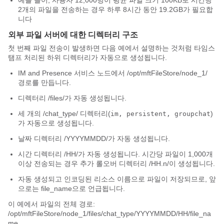
예를 들어, 사용자 12,000명이 평균 파일 크기 100KB로 시간당
2개의 파일을 전송하는 경우 하루 8시간 동안 19.2GB가 필요합
니다
외부 파일 서버에 대한 디렉터리 구조
첫 번째 파일 전송이 발생하면 다음 예에서 설명하는 것처럼 타임스
탬프 처리된 하위 디렉터리가 자동으로 생성됩니다.
IM and Presence 서비스 노드에서
/opt/mftFileStore/node_1/
경로를 만듭니다.
디렉터리
/files/
가 자동 생성됩니다.
세 개의
/chat_type/
디렉터리(
)
im, persistent, groupchat
가 자동으로 생성됩니다.
날짜 디렉터리
/YYYYMMDD/
가 자동 생성됩니다.
시간 디렉터리
/HH/
가 자동 생성됩니다. 시간당 파일이 1,000개
이상 전송되는 경우 추가 롤오버 디렉터리
/HH.n/
이 생성됩니다.
자동 생성되고 인코딩된 리소스 이름으로 파일이 저장되므로, 앞
으로는
file_name
으로 언급됩니다.
이 예에서 파일의 전체 경로:
/opt/mftFileStore/node_1/files/chat_type/YYYYMMDD/HH/file_na
me