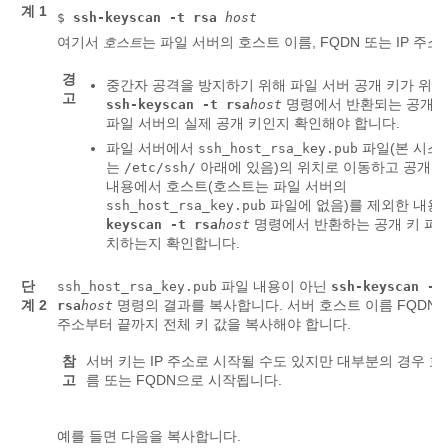
계 1
$
ssh-keyscan -t rsa
host
여기서
는 파일 서버의 호스트 이름, FQDN 또는 IP 주소
호스트
경
중간자 공격을 방지하기 위해 파일 서버 공개 키가 위조
고
명령에서 반환되는 공개 
ssh-keyscan -t rsa
host
파일 서버의 실제 공개 키인지 확인해야 합니다.
파일 서버에서
파일(본 시스
ssh_host_rsa_key.pub
는
아래에 있음)의 위치로 이동하고 공개 
/etc/ssh/
내용에서 호스트(호스트는 파일 서버의
파일에 없음)를 제외한 내용
ssh_host_rsa_key.pub
명령에서 반환하는 공개 키 파
keyscan -t rsa
host
치하는지 확인합니다.
단
파일 내용이 아닌
ssh_host_rsa_key.pub
ssh-keyscan -t
계 2
명령의 결과를 복사합니다. 서버 호스트 이름 FQDN 또
rsa
host
주소부터 끝까지 전체 키 값을 복사해야 합니다.
참
서버 키는 IP 주소로 시작될 수도 있지만 대부분의 경우 호
고
름 또는 FQDN으로 시작됩니다.
예를 들면 다음을 복사합니다.