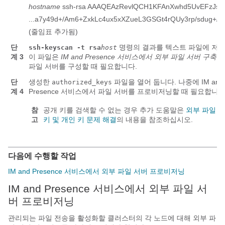
hostname
ssh-rsa AAAQEAzRevlQCH1KFAnXwhd5UvEFzJs..
...a7y49d+/Am6+ZxkLc4ux5xXZueL3GSGt4rQUy3rp/sdug+/
(줄임표 추가됨)
단
명령의 결과를 텍스트 파일에 저장
ssh-keyscan -t rsa
host
계 3
이 파일은
IM and Presence 서비스
에서 외부 파일 서버 구축
절
파일 서버를 구성할 때 필요합니다.
단
생성한
파일을 열어 둡니다. 나중에 IM and
authorized_keys
계 4
Presence 서비스에서 파일 서버를 프로비저닝할 때 필요합니다
참
공개 키를 검색할 수 없는 경우 추가 도움말은
외부 파일 
고
키 및 개인 키 문제 해결
의 내용을 참조하십시오.
다음에 수행할 작업
IM and Presence 서비스에서 외부 파일 서버 프로비저닝
IM and Presence 서비스에서 외부 파일 서
버 프로비저닝
관리되는 파일 전송을 활성화할 클러스터의 각 노드에 대해 외부 파