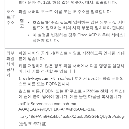
최대 문자 수: 128. 허용 값은 영숫자, 대시, 밑줄입니다.
호스
파일 서버의 호스트 이름 또는 IP 주소를 입력합니다.
트/IP
참
호스트/IP 주소 필드에 입력하는 값은 외부 파일 서버 
주소
고
필드에 입력하는 키의 시작 부분과 일치해야 합니다.
이 설정을 변경하는 경우 Cisco XCP 라우터 서비스를
작해야 합니다.
외부
파일 서버의 공개 키(텍스트 파일로 저장하도록 안내된 키)를 
파일
붙여 넣습니다.
서버
키를 저장하지 않은 경우 파일 서버에서 다음 명령을 실행하여
공개
버에서 키를 검색할 수 있습니다.
키
여기서
는 파일 서버의 IP
$
ssh-keyscan -t rsa
host
host
스트 이름 또는 FQDN입니다.
호스트 이름, FQDN 또는 IP 주소로 시작하는 전체 키 텍스트
여 끝에 붙여 넣어야 합니다. 예를 들면 다음을 복사합니다.
extFileServer.cisco.com ssh-rsa
AAAQEAzRevlQCH1KFAnXwhd5UvEFzJs...
...a7y49d+/Am6+ZxkLc4ux5xXZueL3GSGt4rQUy3rp/sdug+
(줄임표 추가됨)