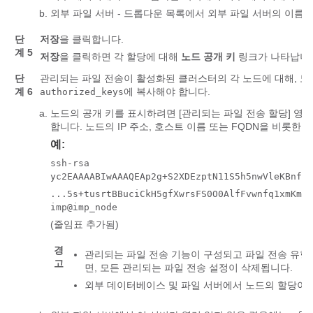
외부 파일 서버 - 드롭다운 목록에서 외부 파일 서버의 이름
단
저장
을 클릭합니다.
계 5
저장
을 클릭하면 각 할당에 대해
노드 공개 키
링크가 나타납니
단
관리되는 파일 전송이 활성화된 클러스터의 각 노드에 대해, 노
계 6
에 복사해야 합니다.
authorized_keys
노드의 공개 키를 표시하려면 [관리되는 파일 전송 할당] 
합니다. 노드의 IP 주소, 호스트 이름 또는 FQDN을 비롯한
예:
ssh-rsa
yc2EAAAABIwAAAQEAp2g+S2XDEzptN11S5h5nwVleKBnfG2
...5s+tusrtBBuciCkH5gfXwrsFS0O0AlfFvwnfq1xmKmIS
imp@imp_node
(줄임표 추가됨)
경
관리되는 파일 전송 기능이 구성되고 파일 전송 유
고
면, 모든 관리되는 파일 전송 설정이 삭제됩니다.
외부 데이터베이스 및 파일 서버에서 노드의 할당이 