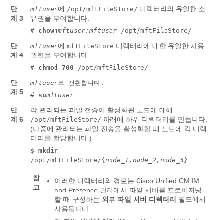
단
에
디렉터리의 유일한 소
mftuser
/opt/mftFileStore/
계 3
유권을 부여합니다.
#
chown
mftuser:mftuser
/opt/mftFileStore/
단
에
디렉터리에 대한 유일한 사용
mftuser
mftFileStore
계 4
권한을 부여합니다.
#
chmod 700
/opt/mftFileStore/
단
mftuser
로 전환합니다.
계 5
#
su
mftuser
단
각 관리되는 파일 전송이 활성화된 노드에 대해
계 6
아래에 하위 디렉터리를 만듭니다.
/opt/mftFileStore/
(나중에 관리되는 파일 전송을 활성화할 때 노드에 각 디렉
터리를 할당합니다.)
$
mkdir
/opt/mftFileStore/{
node_1,node_2,node_3
}
참
이러한 디렉터리와 경로는 Cisco Unified CM IM
고
and Presence 관리에서 파일 서버를 프로비저닝
할 때 구성하는
외부 파일 서버 디렉터리
필드에서
사용됩니다.