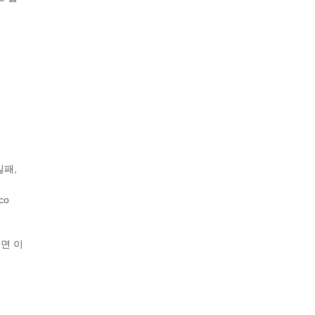
실패,
co
려면 이