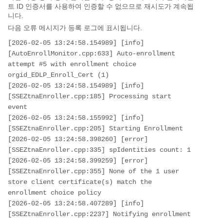
트 ID 인증서를 사용하여 인증할 수 없으므로 재시도가 계속됩
니다.
다음 오류 메시지가 등록 로그에 표시됩니다.
[2026-02-05 13:24:58.154989] [info] 
[AutoEnrollMonitor.cpp:633] Auto-enrollment 
attempt #5 with enrollment choice 
orgid_EDLP_Enroll_Cert (1)

[2026-02-05 13:24:58.154989] [info] 
[SSEZtnaEnroller.cpp:185] Processing start 
event

[2026-02-05 13:24:58.155992] [info] 
[SSEZtnaEnroller.cpp:205] Starting Enrollment

[2026-02-05 13:24:58.398260] [error] 
[SSEZtnaEnroller.cpp:335] spIdentities count: 1

[2026-02-05 13:24:58.399259] [error] 
[SSEZtnaEnroller.cpp:355] None of the 1 user 
store client certificate(s) match the 
enrollment choice policy

[2026-02-05 13:24:58.407289] [info] 
[SSEZtnaEnroller.cpp:2237] Notifying enrollment 