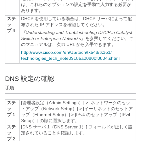
は、これらのオプションの設定を手動で入力する必要が
あります。
ステ
DHCP を使用している場合は、DHCP サーバによって配
ッ
布された IP アドレスを確認してください。
プ 4
『Understanding and Troubleshooting DHCP in Catalyst
Switch or Enterprise Networks』
を参照してください。こ
のマニュアルは、次の URL から入手できます。
http:/​/​www.cisco.com/​en/​US/​tech/​tk648/​tk361/​
technologies_​tech_​note09186a00800f0804.shtml
DNS 設定の確認
手順
ステ
[管理者設定（Admin Settings）]
>
[ネットワークのセッ
ッ
トアップ（Network Setup）]
>
[イーサネットのセットア
プ 1
ップ（Ethernet Setup）]
>
[IPv4 のセットアップ（IPv4
Setup）]
の順に選択します。
ステ
[DNS サーバ 1（DNS Server 1）] フィールドが正しく設
ッ
定されていることを確認します。
プ 2