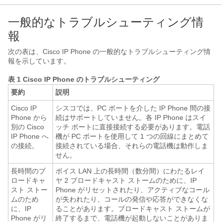
一般的なトラブルシューティング情
報
次の表は、Cisco IP Phone の一般的なトラブルシューティング情
報を示しています。
表 1 Cisco IP Phone のトラブルシューティング
要約
説明
Cisco IP
シスコでは、PC ポートを介した IP Phone 間の接
Phone から
続はサポートしていません。各 IP Phone はスイ
別の Cisco
ッチ ポートに直接接続する必要があります。電話
IP Phone へ
機が PC ポートを使用して 1 つの回線にまとめて
の接続。
接続されている場合、それらの電話機は動作しま
せん。
長時間のブ
ボイス LAN 上の長時間（数分間）にわたるレイ
ロードキャ
ヤ 2 ブロードキャスト ストームのために、IP
スト ストー
Phone がリセットされたり、アクティブなコール
ムのため
が失われたり、コールの発信や応答ができなくな
に、IP
ることがあります。ブロードキャスト ストームが
Phone がリ
終了するまで、電話機が起動しないことがありま