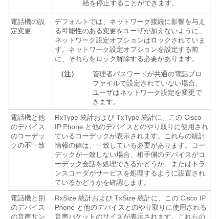
給を停止することができます。
電話機の設
デフォルトでは、ネットワーク接続に影響を与え
定変更
る可能性のある変更をユーザが加えないように、
ネットワーク設定オプションはロックされていま
す。ネットワーク設定オプションを設定する前
に、それらをロック解除する必要があります。
（注）
管理者パスワードが共通の電話プロ
ファイルで設定されていない場合、
ユーザはネットワーク設定を変更で
きます。
電話機と他
RxType 統計および TxType 統計に、この Cisco
のデバイス
IP Phone と他のデバイスとのやり取りに使用され
のコーデッ
ているコーデックが表示されます。これらの統計
クの不一致
情報の値は、一致している必要があります。コー
デックが一致しない場合、相手側のデバイスがコ
ーデック会話を処理できるかどうか、またはトラ
ンスコーダがサービスを処理するように設置され
ているかどうかを確認します。
電話機と別
RxSize 統計および TxSize 統計に、この Cisco IP
のデバイス
Phone と他のデバイスとのやり取りに使用される
の音声サン
音声パケットのサイズが表示されます。これらの