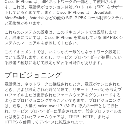
Cisco IP Phone は、SIP ネットワークの一部として使用されま
す。これは、電話機がセッション開始プロトコル（SIP）をサポー
トしているためです。また、Cisco IP Phone は、BroadSoft、
MetaSwitch、Asterisk などの他の SIP IP PBX コール制御システム
と互換性があります。
これらのシステムの設定は、このドキュメントでは説明しませ
ん。詳細については、Cisco IP Phone を接続している SIP PBX シ
ステムのマニュアルを参照してください。
このドキュメントでは、いくつかの一般的なネットワーク設定に
ついて説明します。ただし、サービス プロバイダーが使用してい
る設備の種類に応じて設定が変わる可能性があります。
プロビジョニング
電話機は、ネットワークに接続されたとき、電源がオンにされた
とき、および設定された時間間隔で、リモート サーバから設定プ
ロファイルまたは更新されたファームウェアをダウンロードする
ようにプロビジョニングすることができます。プロビジョニング
は、通常、大量の Voice-over-IP（VoIP）導入の一部として行わ
れ、サービス プロバイダーに限定されます。設定プロファイルま
たは更新されたファームウェアは、TFTP、HTTP、または
HTTPS を使用してデバイスに転送されます。