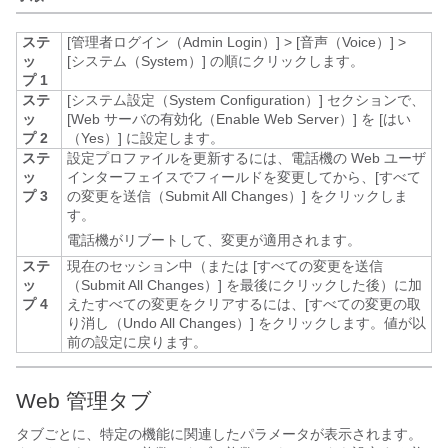
ステ
[管理者ログイン（Admin Login）]
> [音声（Voice）]
>
ッ
[システム（System）]
の順にクリックします。
プ 1
ステ
[システム設定（System Configuration）]
セクションで、
ッ
[Web サーバの有効化（Enable Web Server）]
を [はい
プ 2
（Yes）]
に設定します。
ステ
設定プロファイルを更新するには、電話機の Web ユーザ
ッ
インターフェイスでフィールドを変更してから、[すべて
プ 3
の変更を送信（Submit All Changes）]
をクリックしま
す。
電話機がリブートして、変更が適用されます。
ステ
現在のセッション中（または [すべての変更を送信
ッ
（Submit All Changes）]
を最後にクリックした後）に加
プ 4
えたすべての変更をクリアするには、[すべての変更の取
り消し（Undo All Changes）]
をクリックします。値が以
前の設定に戻ります。
Web 管理タブ
タブごとに、特定の機能に関連したパラメータが表示されます。