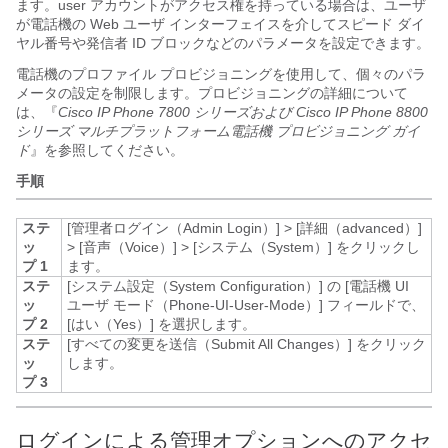
ます。user アカウントがアクセス権を持っている場合は、ユーザ
が電話機の Web ユーザ インターフェイスを介してスピード ダイ
ヤル番号や発信者 ID ブロックなどのパラメータを設定できます。
電話機のプロファイル プロビジョニングを使用して、個々のパラ
メータの設定を制限します。プロビジョニングの詳細について
は、『
Cisco IP Phone 7800 シリーズおよび Cisco IP Phone 8800
シリーズ マルチプラットフォーム電話機
プロビジョニング ガイ
ド
』を参照してください。
手順
ステ
[管理者ログイン（Admin Login）]
>
[詳細（advanced）]
ッ
>
[音声（Voice）]
>
[システム（System）]
をクリックし
プ 1
ます。
ステ
[システム設定（System Configuration）]
の [電話機 UI
ッ
ユーザ モード（Phone-UI-User-Mode）]
フィールドで、
プ 2
[はい（Yes）]
を選択します。
ステ
[すべての変更を送信（Submit All Changes）]
をクリック
ッ
します。
プ 3
ログインによる管理オプションへのアクセ