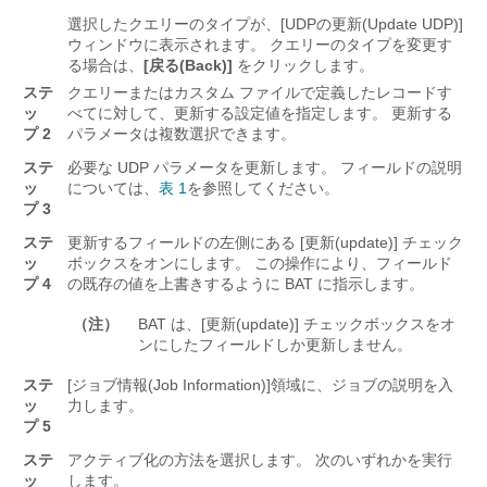
選択したクエリーのタイプが、[UDPの更新(Update UDP)]
ウィンドウに表示されます。 クエリーのタイプを変更す
る場合は、
[戻る(Back)]
をクリックします。
ステ
クエリーまたはカスタム ファイルで定義したレコードす
ッ
べてに対して、更新する設定値を指定します。 更新する
プ 2
パラメータは複数選択できます。
ステ
必要な UDP パラメータを更新します。 フィールドの説明
ッ
については、
表 1
を参照してください。
プ 3
ステ
更新するフィールドの左側にある [更新(update)] チェック
ッ
ボックスをオンにします。 この操作により、フィールド
プ 4
の既存の値を上書きするように BAT に指示します。
（注）
BAT は、[更新(update)] チェックボックスをオ
ンにしたフィールドしか更新しません。
ステ
[ジョブ情報(Job Information)]
領域に、ジョブの説明を入
ッ
力します。
プ 5
ステ
アクティブ化の方法を選択します。 次のいずれかを実行
ッ
します。