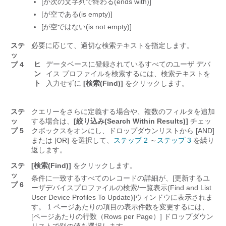
[が次の文字列で終わる(ends with)]
[が空である(is empty)]
[が空ではない(is not empty)]
ステ
必要に応じて、適切な検索テキストを指定します。
ッ
ヒ
データベースに登録されているすべてのユーザ デバ
プ 4
ン
イス プロファイルを検索するには、検索テキストを
ト
入力せずに
[検索(Find)]
をクリックします。
ステ
クエリーをさらに定義する場合や、複数のフィルタを追加
ッ
する場合は、
[絞り込み(Search Within Results)]
チェッ
プ 5
クボックスをオンにし、ドロップダウンリストから
[AND]
または
[OR]
を選択して、
ステップ 2
～
ステップ 3
を繰り
返します。
ステ
[検索(Find)]
をクリックします。
ッ
条件に一致するすべてのレコードの詳細が、[更新するユ
プ 6
ーザデバイスプロファイルの検索/一覧表示(Find and List
User Device Profiles To Update)]
ウィンドウに表示されま
す。 1 ページあたりの項目の表示件数を変更するには、
[ページあたりの行数（Rows per Page）]
ドロップダウン