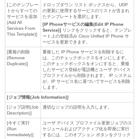
[このテンプレー
ドロップダウン リスト ボックスから、UDP
トからすべての
の更新に使用するサービスのリストが含まれ
サービスを追加
たテンプレートを選択します。
(Add All
[IP Phoneサービスの編集(Edit IP Phone
Services From
Service)]
リンクをクリックすると、テンプレ
This Template)]
ート上の登録済み
Cisco Unified IP Phone
サ
ービスを更新できます。
[重複の削除
重複した IP Phone サービスを削除するに
(Remove
は、このチェックボックスをオンにします。
Duplicate)]
このチェックボックスをオンにすると、重複
したサービス登録が電話機とユーザ デバイス
プロファイルから削除されます。 IP システム
が、IP サービス名に基づいてサービスを削除
します。
[ジョブ情報(Job Information)]
[ジョブ説明(Job
適切なジョブの説明を入力します。
Description)]
[今すぐ実行
ユーザ デバイス プロファイル更新ジョブのス
(Run
ケジュールおよびアクティブ化を即座に実行
Immediately)]
するには、このオプション ボタンをクリック