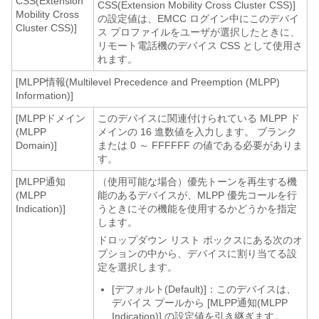
CSS(Extension
CSS(Extension Mobility Cross Cluster CSS)]
Mobility Cross
の設定値は、EMCC ログイン中にこのデバイ
Cluster CSS)]
ス プロファイルをユーザが選択したときに、
リモート電話機のデバイス CSS として使用さ
れます。
[MLPP情報(Multilevel Precedence and Preemption (MLPP)
Information)]
[MLPPドメイン
このデバイスに関連付けられている MLPP ド
(MLPP
メインの 16 進数値を入力します。 ブランク
Domain)]
または 0 ～ FFFFFF の値である必要がありま
す。
[MLPP通知
（使用可能な場合）優先トーンを再生する機
(MLPP
能のあるデバイスが、MLPP 優先コールを行
Indication)]
うときにその機能を使用するかどうかを指定
します。
ドロップダウン リスト ボックスにある次のオ
プションの中から、デバイスに割り当てる設
定を選択します。
[デフォルト(Default)]：このデバイスは、
デバイス プールから [MLPP通知(MLPP
Indication)] の設定値を引き継ぎます。