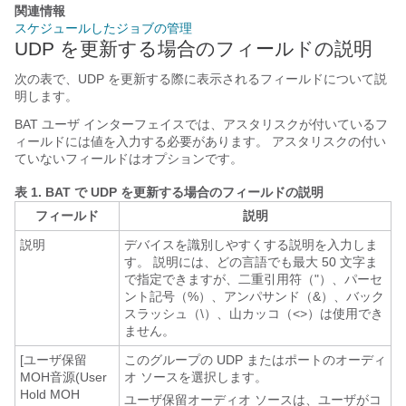
関連情報
スケジュールしたジョブの管理
UDP を更新する場合のフィールドの説明
次の表で、UDP を更新する際に表示されるフィールドについて説
明します。
BAT ユーザ インターフェイスでは、アスタリスクが付いているフ
ィールドには値を入力する必要があります。 アスタリスクの付い
ていないフィールドはオプションです。
表 1.
BAT で UDP を更新する場合のフィールドの説明
フィールド
説明
説明
デバイスを識別しやすくする説明を入力しま
す。 説明には、どの言語でも最大 50 文字ま
で指定できますが、二重引用符（"）、パーセ
ント記号（%）、アンパサンド（&）、バック
スラッシュ（\）、山カッコ（<>）は使用でき
ません。
[ユーザ保留
このグループの UDP またはポートのオーディ
MOH音源(User
オ ソースを選択します。
Hold MOH
ユーザ保留オーディオ ソースは、ユーザがコ