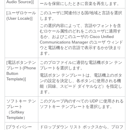
Audio Source)]
ールを保留にしたときに音楽を再生します。
[ユーザロケール
このユーザに関連付ける国/地域と言語を選択
(User Locale)]
します。
この選択内容によって、言語やフォントを含
むロケール属性のどれをこのユーザに適用す
るか、およびこのユーザの
Cisco Unified
Communications Manager
のユーザ ウィンド
ウと電話機をどの言語で表示するかが決まり
ます。
[電話ボタンテン
このプロファイルに適切な電話機ボタン テン
プレート(Phone
プレートを選択します。
Button
電話ボタン テンプレートは、電話機上のボタ
Template)]
ンの設定を決定し、各ボタンに使用される機
能（回線、スピード ダイヤルなど）を指定し
ます。
ソフトキー テン
このグループ内のすべての UDP に使用される
プレート
ソフトキー テンプレートを選択します。
（Softkey
Template）
[プライバシー
ドロップダウン リスト ボックスから、プロフ