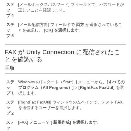
ステ
[メールボックスパスワード] フィールドで、パスワードが
ッ
正しいことを確認します。
プ 4
ステ
[メール配信方向] フィールドで
両方
が選択されているこ
ッ
とを確認し、
[OK] を選択します
。
プ 5
FAX が Unity Connection に配信されたこ
とを確認する
手順
ステ
Windows の [スタート（Start）] メニューから、
[すべての
ッ
プログラム（All Programs）]
>
[RightFax FaxUtil]
を選
プ 1
択します。
ステ
[RightFax FaxUtil] ウィンドウの左ペインで、テスト FAX
ッ
を送信するユーザーを選択します。
プ 2
ステ
[FAX] メニューで [
新規作成] を選択します
。
ッ