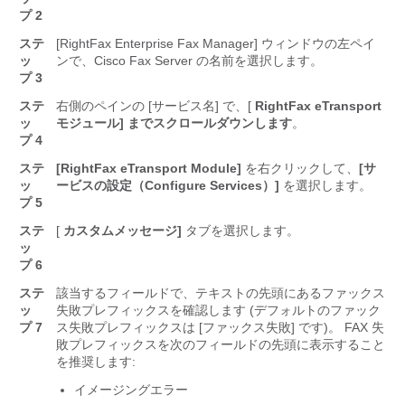
プ 2
ステ
[RightFax Enterprise Fax Manager] ウィンドウの左ペイ
ッ
ンで、Cisco Fax Server の名前を選択します。
プ 3
ステ
右側のペインの [サービス名] で、[
RightFax eTransport
ッ
モジュール] までスクロールダウンします
。
プ 4
ステ
[RightFax eTransport Module]
を右クリックして、
[サ
ッ
ービスの設定（Configure Services）]
を選択します。
プ 5
ステ
[
カスタムメッセージ]
タブを選択します。
ッ
プ 6
ステ
該当するフィールドで、テキストの先頭にあるファックス
ッ
失敗プレフィックスを確認します (デフォルトのファック
プ 7
ス失敗プレフィックスは [ファックス失敗] です)。 FAX 失
敗プレフィックスを次のフィールドの先頭に表示すること
を推奨します:
イメージングエラー