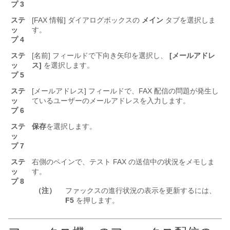
プ 3
ステ
[FAX 情報] ダイアログボックスの
メイン
タブを選択しま
ッ
す。
プ 4
ステ
[名前] フィールドで下向き矢印を選択し、
[メールアドレ
ッ
ス]
を選択します。
プ 5
ステ
[メールアドレス] フィールドで、FAX 配信の問題が発生し
ッ
ているユーザーのメールアドレスを入力します。
プ 6
ステ
保存
を選択します。
ッ
プ 7
ステ
右側のペインで、テスト FAX の送信中の状況をメモしま
ッ
す。
プ 8
（注）
ファックスの進行状況の表示を更新するには、
F5
を押します。