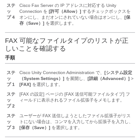
ステ
Cisco Fax Server の IP アドレスに対応する Unity
ッ
Connection を
[許可（Allow）]
するチェックボックスを
プ 4
オンにし、まだオンにされていない場合はオンにし、
[保
存（Save）]
を選択します。
FAX 可能なファイルタイプのリストが正
しいことを確認する
手順
ステ
Cisco Unity Connection Administration で、
[システム設定
ッ
（System Settings）]
を展開し、
[詳細（Advanced）]
>
プ 1
[FAX]
を選択します。
ステ
[FAX の設定] ページの [FAX 送信可能ファイルタイプ] フ
ッ
ィールドに表示されるファイル拡張子をメモします。
プ 2
ステ
ユーザーが FAX 送信しようとしたファイル拡張子がリス
ッ
トにない場合は、コンマを入力してから拡張子を入力し、
プ 3
[保存（Save）]
を選択します。