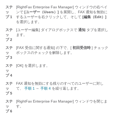
ステ
[RightFax Enterprise Fax Manager] ウィンドウの右ペイ
ッ
ンで
[ユーザー（Users）]
を展開し、FAX 通知を無効に
プ 1
するユーザーを右クリックして、そして
[編集（Edit）]
を選択します。
ステ
[ユーザー編集] ダイアログボックスで
通知
タブを選択し
ッ
ます。
プ 2
ステ
[FAX 受信に関する通知] の下で、[
初回受信時
] チェック
ッ
ボックスのチェックを解除します。
プ 3
ステ
[OK] を選択します。
ッ
プ 4
ステ
FAX 通知を無効にする残りのすべてのユーザーに対し
ッ
て、
手順 1
～
手順 4
を繰り返します。
プ 5
ステ
[RightFax Enterprise Fax Manager] ウィンドウを閉じま
ッ
す。
プ 6