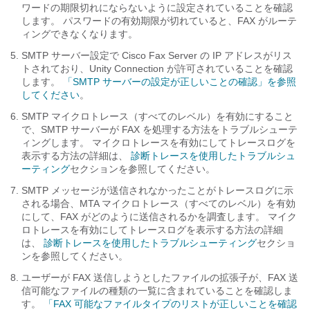
ワードの期限切れにならないように設定されていることを確認
します。 パスワードの有効期限が切れていると、FAX がルーテ
ィングできなくなります。
SMTP サーバー設定で Cisco Fax Server の IP アドレスがリス
トされており、Unity Connection が許可されていることを確認
します。
「SMTP サーバーの設定が正しいことの確認」を参照
してください
。
SMTP マイクロトレース（すべてのレベル）を有効にすること
で、SMTP サーバーが FAX を処理する方法をトラブルシューテ
ィングします。 マイクロトレースを有効にしてトレースログを
表示する方法の詳細は、
診断トレースを使用したトラブルシュ
ーティング
セクションを参照してください。
SMTP メッセージが送信されなかったことがトレースログに示
される場合、MTA マイクロトレース（すべてのレベル）を有効
にして、FAX がどのように送信されるかを調査します。 マイク
ロトレースを有効にしてトレースログを表示する方法の詳細
は、
診断トレースを使用したトラブルシューティング
セクショ
ンを参照してください。
ユーザーが FAX 送信しようとしたファイルの拡張子が、FAX 送
信可能なファイルの種類の一覧に含まれていることを確認しま
す。
「FAX 可能なファイルタイプのリストが正しいことを確認