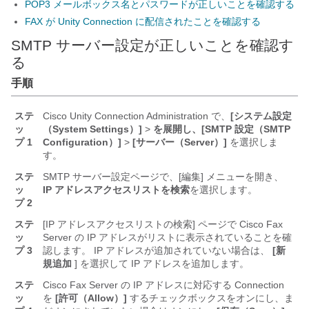
POP3 メールボックス名とパスワードが正しいことを確認する
FAX が Unity Connection に配信されたことを確認する
SMTP サーバー設定が正しいことを確認す
る
手順
ステ
Cisco Unity Connection Administration で、
[システム設定
ッ
（System Settings）]
>
を展開し、
[SMTP 設定（SMTP
プ 1
Configuration）]
>
[サーバー（Server）]
を選択しま
す。
ステ
SMTP サーバー設定ページで、[編集] メニューを開き、
ッ
IP アドレスアクセスリストを検索
を選択します。
プ 2
ステ
[IP アドレスアクセスリストの検索] ページで Cisco Fax
ッ
Server の IP アドレスがリストに表示されていることを確
プ 3
認します。 IP アドレスが追加されていない場合は、
[新
規追加
] を選択して IP アドレスを追加します。
ステ
Cisco Fax Server の IP アドレスに対応する Connection
ッ
を
[許可（Allow）]
するチェックボックスをオンにし、ま