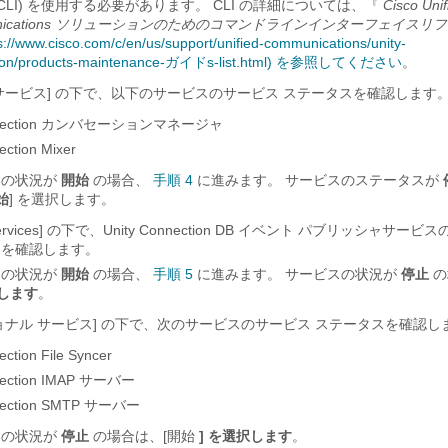
(CLI) を使用する必要があります。 CLI の詳細については、『
Cisco Unif
unications ソリューションのためのコマンドラインインターフェイスリ
s://www.cisco.com/c/en/us/support/unified-communications/unity-
tion/products-maintenance-ガイドs-list.html) を参照してください
。
サービス] の下で、以下のサービスのサービス ステータスを確認します
nection カンバセーションマネージャ
ction Mixer
スの状況が
開始
の場合、
手順 4
に進みます。 サービスのステータスが
始
] を選択します。
 Services] の下で、Unity Connection DB イベント パブリッシャサー
スを確認します。
スの状況が
開始
の場合、
手順 5
に進みます。 サービスの状況が
停止
の
択します
。
ョナル サービス] の下で、次のサービスのサービス ステータスを確認し
ction File Syncer
ection IMAP サーバー
ection SMTP サーバー
スの状況が
停止
の場合は、[開始
] を選択します
。