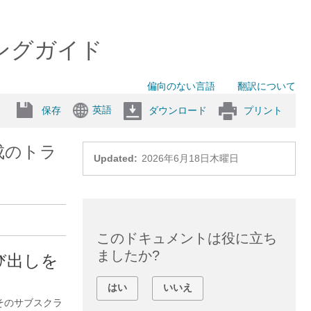
ティングガイド
偏向のない言語
翻訳について
英語
保存
ダウンロード
プリント
構成のトラ
Updated:
2026年6月18日木曜日
このドキュメントは役に立ち
ましたか?
び出しを
はい
いいえ
えば、そのサブスクラ