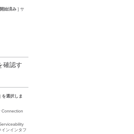
開始済み
] サ
を確認す
] を選択しま
onnection
ceability
ラインインタフ