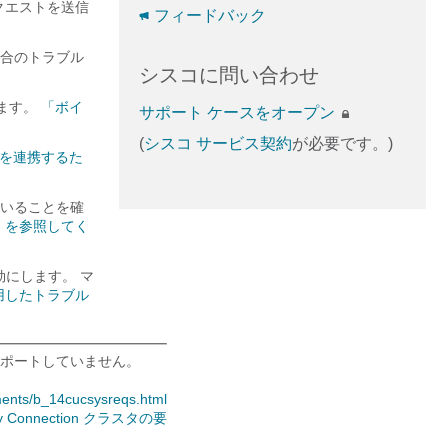
クエストを送信
フィードバック
合のトラブル
シスコに問い合わせ
認します。
「ボイ
サポート ケースをオープン
(
シスコ サービス契約
が必要です。)
を連携するた
れていることを確
」を参照してく
 を有効にします。 マ
用したトラブル
での使用をサポートしていません。
ments/b_14cucsysreqs.html
ty Connection クラスタの要