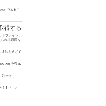
r name であるこ
取得する
プリットブレイン」
えられる原因を
の通信を妨げて
tion を復元
ystem
er）] ページ