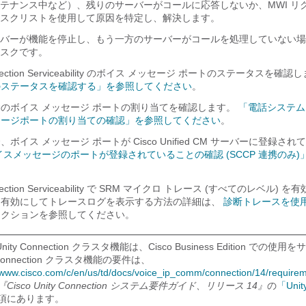
テナンス中など）、残りのサーバーがコールに応答しないか、MWI リ
スクリストを使用して原因を特定し、解決します。
バーが機能を停止し、もう一方のサーバーがコールを処理していない場
スクです。
Connection Serviceability のボイス メッセージ ポートのステータスを確
のステータスを確認する」を参照してください
。
のボイス メッセージ ポートの割り当てを確認します。
「電話システム
セージポートの割り当ての確認」を参照してください
。
、ボイス メッセージ ポートが Cisco Unified CM サーバーに登録さ
イスメッセージのポートが登録されていることの確認 (SCCP 連携のみ)
Connection Serviceability で SRM マイクロ トレース (すべてのレベル)
を有効にしてトレースログを表示する方法の詳細は、
診断トレースを使
セクションを参照してください。
 Unity Connection クラスタ機能は、Cisco Business Edition 
y Connection クラスタ機能の要件は、
//www.cisco.com/c/en/us/td/docs/voice_ip_comm/connection/14/require
『Cisco Unity Connection システム要件ガイド、リリース 14』
の
「Uni
項にあります。