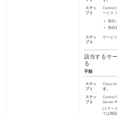
ステッ
Contr
プ 2
ービス 
接続
接続
ステッ
サービ
プ 3
該当するサ
る
手順
ステッ
Cisco U
プ 1
す。
ステッ
Contr
プ 2
Server
[ステータス
では開