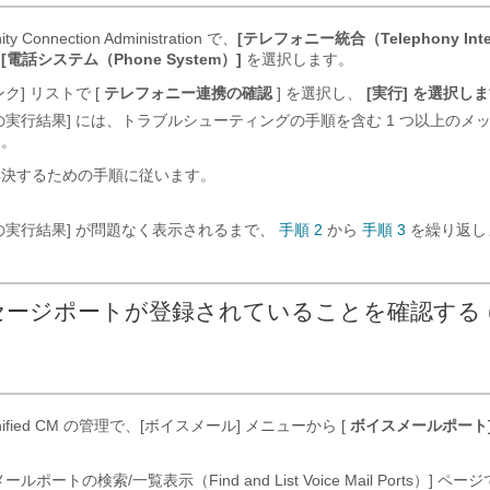
ity Connection Administration で、
[テレフォニー統合（Telephony Integ
、
[電話システム（Phone System）]
を選択します。
ク] リストで [
テレフォニー連携の確認
] を選択し、
[実行] を選択し
の実行結果] には、トラブルシューティングの手順を含む 1 つ以上のメ
す。
解決するための手順に従います。
の実行結果] が問題なく表示されるまで、
手順 2
から
手順 3
を繰り返し
ージポートが登録されていることを確認する (S
 Unified CM の管理で、[ボイスメール] メニューから [
ボイスメールポート
ールポートの検索/一覧表示（Find and List Voice Mail Ports）] ペー