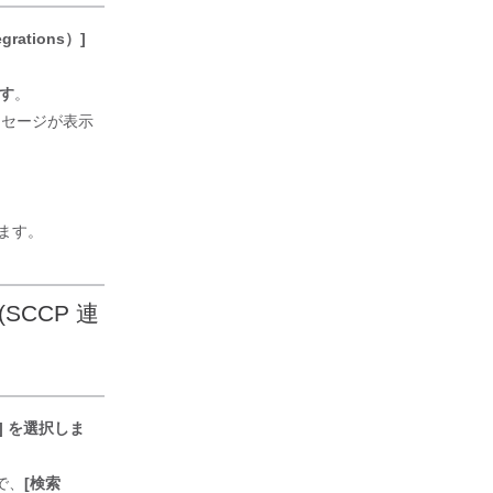
rations）]
ます
。
ッセージが表示
ます。
CCP 連
] を選択しま
ジで、
[検索