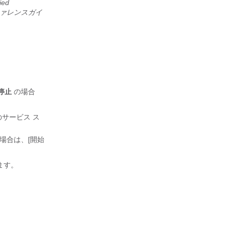
ied
ファレンスガイ
。
停止
の場合
ビスのサービス ス
場合は、[開始
ます。