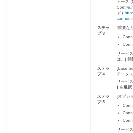
ェース 
Comm
ド
(
http
connec
ステッ
[重要な
プ 3
Con
Conne
サービ
は、[
開
ステッ
[Base
プ 4
テータ
サービ
] を選
ステッ
[オプシ
プ 5
Conne
Conn
Conn
サービ