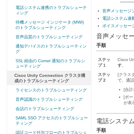
電話システム連携のトラブルシューテ
音声メッセージ
ィング
電話システム連
待機メッセージ インジケータ (MWI)
ボイスメッセージ
のトラブルシューティング
音声メッセ
音声品質のトラブルシューティング
手順
通知デバイスのトラブルシューティン
グ
ステッ
Cisco U
SSL 経由の Comet 通知のトラブルシ
プ 1
す
。
ューティング
ステッ
[クラスタ
Cisco Unity Connection クラスタ構
プ 2
で、通
成のトラブルシューティング
[合
ライセンスのトラブルシューティング
[ポ
音声認識のトラブルシューティング
が表
会話のトラブルシューティング
SAML SSO アクセスのトラブルシュー
電話システム
ティング
手順
認証コード付与フローのトラブルシュ