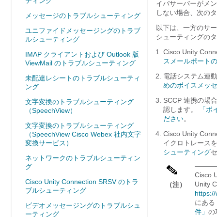
ティング
イバサーバーがメン
しない場合、次のタ
メッセージのトラブルシューティング
以下は、一方のサー
ユニファイドメッセージングのトラブ
シューティングのタ
ルシューティング
Cisco Unity 
IMAP クライアントおよび Outlook 版
スメールポート
ViewMail のトラブルシューティング
電話システム連動
未配達レシートのトラブルシューティ
めのボイスメッ
ング
SCCP 連携の場合
文字変換のトラブルシューティング
認します。
「ボ
（SpeechView）
ださい
。
文字変換のトラブルシューティング
Cisco Unity 
（SpeechView Cisco Webex 社内文字
変換サービス）
イクロトレース
シューティング
ネットワークのトラブルシューティン
グ
Cisco
Cisco Unity Connection SRSV のトラ
Unit
（注）
ブルシューティング
https:
にある
ビデオメッセージングのトラブルシュ
件」
の
ーティング