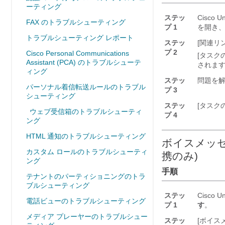
ーティング
ステッ
Cisco Un
FAX のトラブルシューティング
プ 1
を開き
トラブルシューティング レポート
ステッ
[関連リン
プ 2
Cisco Personal Communications
[タスク
Assistant (PCA) のトラブルシューテ
されま
ィング
ステッ
問題を
パーソナル着信転送ルールのトラブル
プ 3
シューティング
ステッ
[タスク
ウェブ受信箱のトラブルシューティ
プ 4
ング
HTML 通知のトラブルシューティング
ボイスメッセ
カスタム ロールのトラブルシューティ
携のみ)
ング
手順
テナントのパーティショニングのトラ
ブルシューティング
ステッ
Cisco
電話ビューのトラブルシューティング
プ 1
す
。
メディア プレーヤーのトラブルシュー
ステッ
[ボイスメ