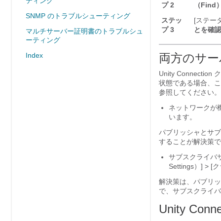
ティング
プ 2
（Find）
SNMP のトラブルシューティング
ステッ
[ステー
プ 3
とを確
マルチサーバー証明書のトラブルシュ
ーティング
Index
両方のサー
Unity Conn
状態である場合、こ
参照してください。
ネットワークが
います。
パブリッシャとサブス
することが解決策で
サブスクライバサ
Settings）]
解決策は、パブリッシャサ
で、サブスクライバ
Unity C