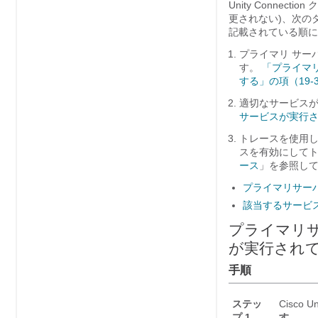
Unity Conne
更されない)、次の
記載されている順に
プライマリ サー
す。
「プライマ
する」の項（19-
適切なサービス
サービスが実行さ
トレースを使用して
スを有効にして
ース
」を参照し
プライマリサー
該当するサービ
プライマリ
が実行され
手順
ステッ
Cisco U
プ 1
す。