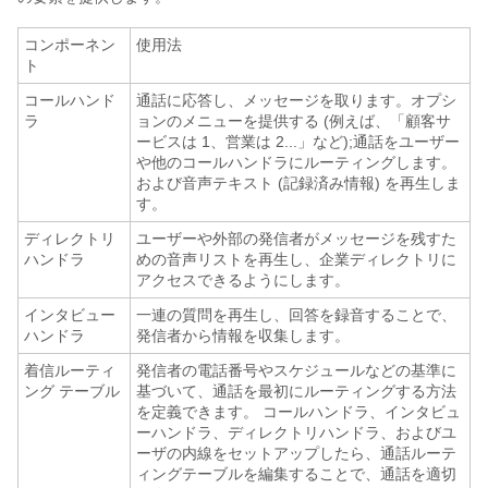
コンポーネン
使用法
ト
コールハンド
通話に応答し、メッセージを取ります。オプシ
ラ
ョンのメニューを提供する (例えば、「顧客サ
ービスは 1、営業は 2...」など);通話をユーザー
や他のコールハンドラにルーティングします。
および音声テキスト (記録済み情報) を再生しま
す。
ディレクトリ
ユーザーや外部の発信者がメッセージを残すた
ハンドラ
めの音声リストを再生し、企業ディレクトリに
アクセスできるようにします。
インタビュー
一連の質問を再生し、回答を録音することで、
ハンドラ
発信者から情報を収集します。
着信ルーティ
発信者の電話番号やスケジュールなどの基準に
ング テーブル
基づいて、通話を最初にルーティングする方法
を定義できます。 コールハンドラ、インタビュ
ーハンドラ、ディレクトリハンドラ、およびユ
ーザの内線をセットアップしたら、通話ルーテ
ィングテーブルを編集することで、通話を適切