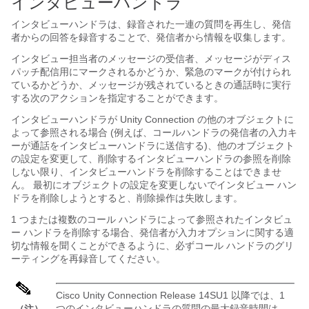
インタビューハンドラ
インタビューハンドラは、録音された一連の質問を再生し、発信
者からの回答を録音することで、発信者から情報を収集します。
インタビュー担当者のメッセージの受信者、メッセージがディス
パッチ配信用にマークされるかどうか、緊急のマークが付けられ
ているかどうか、メッセージが残されているときの通話時に実行
する次のアクションを指定することができます。
インタビューハンドラが Unity Connection の他のオブジェクトに
よって参照される場合 (例えば、コールハンドラの発信者の入力キ
ーが通話をインタビューハンドラに送信する)、他のオブジェクト
の設定を変更して、削除するインタビューハンドラの参照を削除
しない限り、インタビューハンドラを削除することはできませ
ん。 最初にオブジェクトの設定を変更しないでインタビュー ハン
ドラを削除しようとすると、削除操作は失敗します。
1 つまたは複数のコール ハンドラによって参照されたインタビュ
ー ハンドラを削除する場合、発信者が入力オプションに関する適
切な情報を聞くことができるように、必ずコール ハンドラのグリ
ーティングを再録音してください。
Cisco Unity Connection Release 14SU1 以降では、1
つのインタビューハンドラの質問の最大録音時間は
（注）