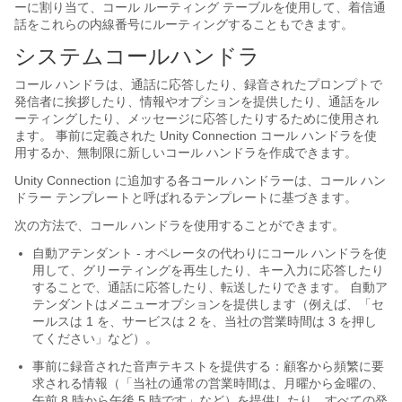
ーに割り当て、コール ルーティング テーブルを使用して、着信通
話をこれらの内線番号にルーティングすることもできます。
システムコールハンドラ
コール ハンドラは、通話に応答したり、録音されたプロンプトで
発信者に挨拶したり、情報やオプションを提供したり、通話をル
ーティングしたり、メッセージに応答したりするために使用され
ます。 事前に定義された Unity Connection コール ハンドラを使
用するか、無制限に新しいコール ハンドラを作成できます。
Unity Connection に追加する各コール ハンドラーは、コール ハン
ドラー テンプレートと呼ばれるテンプレートに基づきます。
次の方法で、コール ハンドラを使用することができます。
自動アテンダント - オペレータの代わりにコール ハンドラを使
用して、グリーティングを再生したり、キー入力に応答したり
することで、通話に応答したり、転送したりできます。 自動ア
テンダントはメニューオプションを提供します（例えば、「セ
ールスは 1 を、サービスは 2 を、当社の営業時間は 3 を押し
てください」など）。
事前に録音された音声テキストを提供する：顧客から頻繁に要
求される情報（「当社の通常の営業時間は、月曜から金曜の、
午前 8 時から午後 5 時です」など）を提供したり、すべての発