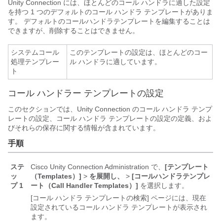
Unity Connection には、ほとんどのコール ハンドラに適した設定
を持つ 1 つのデフォルトのコール ハンドラ テンプレートがありま
す。 デフォルトのコールハンドラテンプレートを編集することは
できますが、削除することはできません。
システムコール
このテンプレートの設定は、ほとんどのコー
処理テンプレー
ル ハンドラに適しています。
ト
コール ハンドラー テンプレートの設定
このセクションでは、Unity Connection のコール ハンドラ テンプ
レートの設定、コール ハンドラ テンプレートの設定の定義、およ
びそれらの保存に関する情報が含まれています。
手順
ステ
Cisco Unity Connection Administration で、
[テンプレート
ッ
（Templates）]
>
を展開し、
>
[コールハンドラテンプレ
プ 1
ート（Call Handler Templates）]
を選択します。
[コール ハンドラ テンプレートの検索] ページには、現在
設定されているコール ハンドラ テンプレートが表示され
ます。