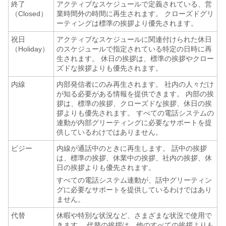
終了
アクティブなスケジュールで定義されている、営
（Closed）
業時間外の時間に再生されます。 クローズドグリ
ーティングは標準の挨拶より優先されます。
祝日
アクティブなスケジュールに関連付けられた休日
（Holiday）
のスケジュールで指定されている特定の日時に再
生されます。 休日の挨拶は、標準の挨拶やクロー
ズドな挨拶よりも優先されます。
内線
内部発信者にのみ再生されます。 社内の人々だけ
が知る必要がある情報を提供できます。 内部の挨
拶は、標準の挨拶、クローズドな挨拶、休日の挨
拶よりも優先されます。 すべての電話システムの
連動が内部グリーティングに必要なサポートを提
供しているわけではありません。
ビジー
内線が通話中のときに再生します。 話中の挨拶
は、標準の挨拶、休業中の挨拶、社内の挨拶、休
日の挨拶よりも優先されます。
すべての電話システム連動が、話中グリーティン
グに必要なサポートを提供しているわけではあり
ません。
代替
休暇や特別な状況など、さまざまな状況で使用で
きます。 代替の挨拶は、他のすべての挨拶よりも