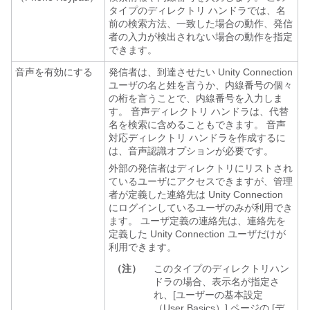
タイプのディレクトリ ハンドラでは、名
前の検索方法、一致した場合の動作、発信
者の入力が検出されない場合の動作を指定
できます。
音声を有効にする
発信者は、到達させたい Unity Connection
ユーザの名と姓を言うか、内線番号の個々
の桁を言うことで、内線番号を入力しま
す。 音声ディレクトリ ハンドラは、代替
名を検索に含めることもできます。 音声
対応ディレクトリ ハンドラを作成するに
は、音声認識オプションが必要です。
外部の発信者はディレクトリにリストされ
ているユーザにアクセスできますが、管理
者が定義した連絡先は Unity Connection
にログインしているユーザのみが利用でき
ます。 ユーザ定義の連絡先は、連絡先を
定義した Unity Connection ユーザだけが
利用できます。
（注）
このタイプのディレクトリハン
ドラの場合、表示名が指定さ
れ、[ユーザーの基本設定
（User Basics）] ページの [デ