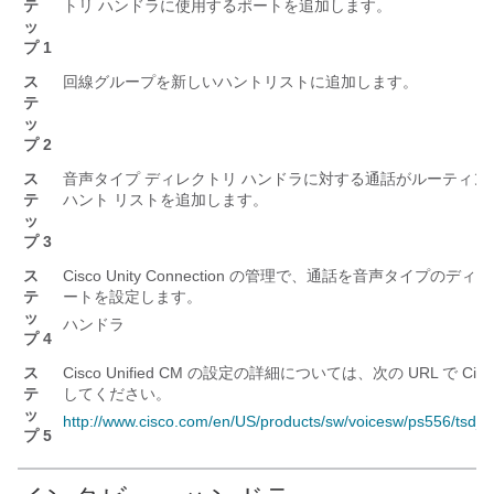
テ
トリ ハンドラに使用するポートを追加します。
ッ
プ 1
ス
回線グループを新しいハントリストに追加します。
テ
ッ
プ 2
ス
音声タイプ ディレクトリ ハンドラに対する通話がルーティン
テ
ハント リストを追加します。
ッ
プ 3
ス
Cisco Unity Connection の管理で、通話を音声タイ
テ
ートを設定します。
ッ
ハンドラ
プ 4
ス
Cisco Unified CM の設定の詳細については、次の URL で Cis
テ
してください。
ッ
http://www.cisco.com/en/US/products/sw/voicesw/ps556/tsd_
プ 5