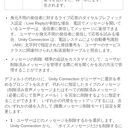
生されます。
身元不明の発信者に対するライブ応答のダイヤルプレフィック
ス設定：Live Replyが有効な場合、電話でメッセージを聞いて
いるユーザーは、送信者に発信してメッセージに返信できま
す。 ユーザーが身元不明の発信者に発信して応答を試みる場
合、Unity Connection は、電話システムにより自動番号識別
（ANI）文字列で指定された発信番号を、ユーザーのサービス
クラスに関連付けられた転送規制テーブルと照合します。
メッセージの削除: 標準の会話をカスタマイズして、ユーザが
削除済みメッセージを管理する際に何を聞くかを次の方法で管
理することができます。
デフォルトの代わりに、Unity Connection がユーザーに選択を求
めるプロンプトを出さず、代わりに指定したタイプのメッセージ
（削除済み音声メッセージまたはすべての削除済みメッセージ
（必要に応じて音声とメール））を完全に削除するように指定す
ることができます。 いずれかの代替をセットアップするには、次
のいずれかの値を入力して [複数メッセージ削除モード] 設定を変
更します。
1
：ユーザーはどのメッセージを削除するかを選択します。
Unity Connection から、「ボイスメッセージだけを削除するに