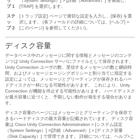
ッ
（System Settings）] > [詳細（Advanced）] を展開し、
プ 1
[TRAP] を選択します。
ステ
[トラップ設定] ページで適切な設定を入力し、[保存] を選
ッ
択します。 (各フィールドの詳細については、[ヘルプ] >
プ 2
[このページ] を参照してください)。
ディスク容量
データベース中のメッセージに関する情報とメッセージのコンテ
ンツは Unity Connection サーバにファイルとして保存されます。
Unity Connection ユーザの数、受信するメッセージの数と継続時
間、およびメッセージエージングポリシーと割り当てに指定する
設定によっては、メッセージとグリーティングが保存されるハー
ドディスクが一杯になる可能性があります。 これにより、Unity
Connection が機能を停止する可能性があります。 ハードディスク
が最大容量に近づくと、予期しない動作が発生する場合がありま
す。
ディスク容量のページにはメッセージとグリーティングを保存で
きるハードディスクの最大容量が記載されています。 ディスク容
量は Cisco Unity Connection Administration > [システム設定
（System Settings）] >[詳細（Advanced）] > [ディスク容量
（Disk Capacity）] で管理できます。 詳細については、ヘルプ>こ