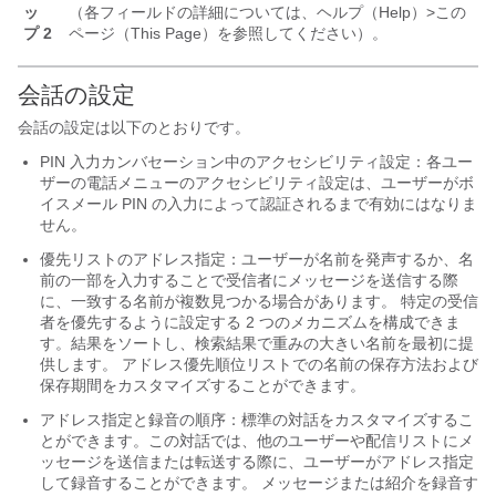
ッ
（各フィールドの詳細については、ヘルプ（Help）>この
プ 2
ページ（This Page）を参照してください）。
会話の設定
会話の設定は以下のとおりです。
PIN 入力カンバセーション中のアクセシビリティ設定：各ユー
ザーの電話メニューのアクセシビリティ設定は、ユーザーがボ
イスメール PIN の入力によって認証されるまで有効にはなりま
せん。
優先リストのアドレス指定：ユーザーが名前を発声するか、名
前の一部を入力することで受信者にメッセージを送信する際
に、一致する名前が複数見つかる場合があります。 特定の受信
者を優先するように設定する 2 つのメカニズムを構成できま
す。結果をソートし、検索結果で重みの大きい名前を最初に提
供します。 アドレス優先順位リストでの名前の保存方法および
保存期間をカスタマイズすることができます。
アドレス指定と録音の順序：標準の対話をカスタマイズするこ
とができます。この対話では、他のユーザーや配信リストにメ
ッセージを送信または転送する際に、ユーザーがアドレス指定
して録音することができます。 メッセージまたは紹介を録音す