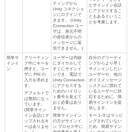
ティングから
とサインイン会話
Unity コネクショ
にアクセスするこ
ンにログインで
ともあるというこ
きます。 (Unity
とを考慮します。
Connection ユー
ザは、身元不明
の発信者からの
メッセージに返
信できません。)
簡単サ
グリーティン
ユーザーは内線
自分のグリーティ
インイ
グ中にキーを
にダイヤルして
ングからより早く
ン
押すと、ユー
すぐにサインイ
サインインしたい
ザに PIN の
ンでき、電話で
ユーザーや、他の
入力を求めま
Unity Connection
ボイスメッセージ
す。
にアクセスする
システムに慣れて
ためのパイロッ
いるユーザーに対
デフォルトで
ト番号を覚えて
応するために、簡
は無効になっ
おく必要はあり
易サインインを提
ています。
ません。
供します。
(簡単サイン
イン会話にマ
簡単サインイン
キー 1–9 はマッピ
ップされるキ
の方がサインイ
ングされていない
ーはありませ
ン プロセス中に
ため、簡易サイン