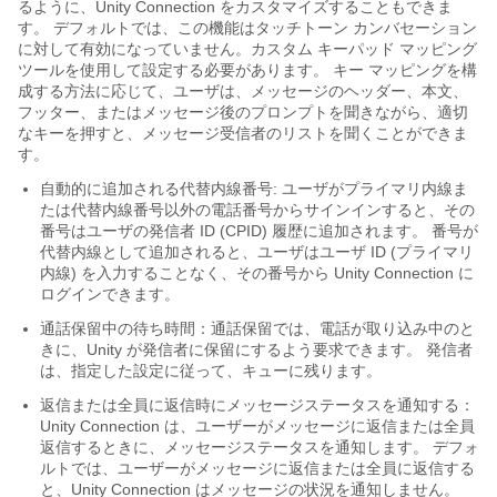
るように、Unity Connection をカスタマイズすることもできま
す。 デフォルトでは、この機能はタッチトーン カンバセーション
に対して有効になっていません。カスタム キーパッド マッピング
ツールを使用して設定する必要があります。 キー マッピングを構
成する方法に応じて、ユーザは、メッセージのヘッダー、本文、
フッター、またはメッセージ後のプロンプトを聞きながら、適切
なキーを押すと、メッセージ受信者のリストを聞くことができま
す。
自動的に追加される代替内線番号: ユーザがプライマリ内線ま
たは代替内線番号以外の電話番号からサインインすると、その
番号はユーザの発信者 ID (CPID) 履歴に追加されます。 番号が
代替内線として追加されると、ユーザはユーザ ID (プライマリ
内線) を入力することなく、その番号から Unity Connection に
ログインできます。
通話保留中の待ち時間：通話保留では、電話が取り込み中のと
きに、Unity が発信者に保留にするよう要求できます。 発信者
は、指定した設定に従って、キューに残ります。
返信または全員に返信時にメッセージステータスを通知する：
Unity Connection は、ユーザーがメッセージに返信または全員
返信するときに、メッセージステータスを通知します。 デフォ
ルトでは、ユーザーがメッセージに返信または全員に返信する
と、Unity Connection はメッセージの状況を通知しません。