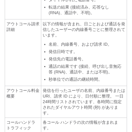
転送の結果 (接続済み、応答なし
(RNA)、通話中、不明)。
アウトコール請求
以下の情報が含まれ、日ごとおよび通話を発
詳細
信したユーザーの内線番号ごとに整理されて
います。
名前、内線番号、および請求 ID。
発信日時です。
発信先の電話番号。
通話の結果です (接続、呼び出し音無応
答 (RNA)、通話中、または不明)。
秒単位での通話の継続時間。
アウトコール料金
発信を行ったユーザの名前、内線番号または
概要
URI、請求 ID により、日付順に整理。 一日
24時間リストされています、各時間に指定
されたダイヤルアウト時間 (秒) がありま
す。
コールハンドラ
各コール ハンドラの次の情報が含まれま
トラフィック
す。