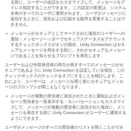
る前に、ユーザーの会話をカスタマイズして、メッセージをア
ドレス指定することができます。 この設定の変更は、システム
全体のすべてのユーザに適用されます。 ユーザがメッセージに
返信するときに、宛先および記録する順序を変更することはで
きません。
メッセージがセキュアとしてマークされた場合のユーザーへの
通知：メッセージヘッダーでセキュアステータスをアナウンス
するチェックボックスがオンの場合、Unity Connection はセキ
ュアなメッセージを再生する前に、それがセキュアなメッセー
ジであることを知らせるプロンプトを再生します。
ユーザーおよび外部発信者の両方が残すすべてのメッセージがセ
キュアであるように Unity Connection を設定している場合、この
チェックボックスのチェックをオフにすることを検討します。こ
れにより、ユーザーは、メッセージを聞く前にセキュアなメッセ
ージのプロンプトが聞こえなくなります。
メッセージが複数の受信者に送信されたときに通知およびメッ
セージ受信者を一覧表示する：カンバセーションをカスタマイ
ズして、メッセージが複数の受信者に送信された場合に、メッ
セージを再生する前に Unity Connection がユーザーに通知する
ようにできます。
ユーザがメッセージのすべての受信者のリストを聞くことができ