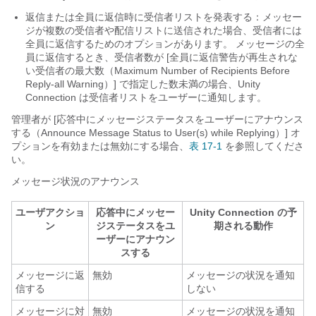
返信または全員に返信時に受信者リストを発表する：メッセー
ジが複数の受信者や配信リストに送信された場合、受信者には
全員に返信するためのオプションがあります。 メッセージの全
員に返信するとき、受信者数が [全員に返信警告が再生されな
い受信者の最大数（Maximum Number of Recipients Before
Reply-all Warning）] で指定した数未満の場合、Unity
Connection は受信者リストをユーザーに通知します。
管理者が [応答中にメッセージステータスをユーザーにアナウンス
する（Announce Message Status to User(s) while Replying）] オ
プションを有効または無効にする場合、
表 17-1
を参照してくださ
い。
メッセージ状況のアナウンス
ユーザアクショ
応答中にメッセー
Unity Connection の予
ン
ジステータスをユ
期される動作
ーザーにアナウン
スする
メッセージに返
無効
メッセージの状況を通知
信する
しない
メッセージに対
無効
メッセージの状況を通知