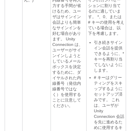
ん。)
内線番号を再入
インのカンバセー
力する手間が省
ションに割り当て
けるため、ユー
るのに適していま
ザはサインイン
す。 *、0、または
会話よりも簡単
# キーの使用を考え
なサインインを
ている場合は、以
好む場合があり
下を考慮します。
ます。 Unity
引き続きサイン
Connection は、
イン会話を提供
ユーザーがサイ
できるように、*
ンインしようと
キーを再割り当
しているメール
てしないように
ボックスを決定
します。
するために、ダ
# キーはグリー
イヤルされた内
ティングをスキ
線番号（発信内
ップするように
線番号ではな
セットアップ済
く）を使用する
みです。 これ
ことに注意して
は、ユーザが
ください。
Unity
Connection 会話
を先に進めるた
めに使用するキ