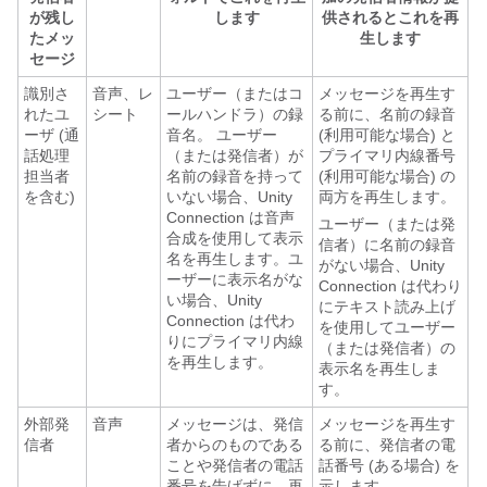
が残し
します
供されるとこれを再
たメッ
生します
セージ
識別さ
音声、レ
ユーザー（またはコ
メッセージを再生す
れたユ
シート
ールハンドラ）の録
る前に、名前の録音
ーザ (通
音名。 ユーザー
(利用可能な場合) と
話処理
（または発信者）が
プライマリ内線番号
担当者
名前の録音を持って
(利用可能な場合) の
を含む)
いない場合、Unity
両方を再生します。
Connection は音声
ユーザー（または発
合成を使用して表示
信者）に名前の録音
名を再生します。ユ
がない場合、Unity
ーザーに表示名がな
Connection は代わり
い場合、Unity
にテキスト読み上げ
Connection は代わ
を使用してユーザー
りにプライマリ内線
（または発信者）の
を再生します。
表示名を再生しま
す。
外部発
音声
メッセージは、発信
メッセージを再生す
信者
者からのものである
る前に、発信者の電
ことや発信者の電話
話番号 (ある場合) を
番号を告げずに、再
示します。