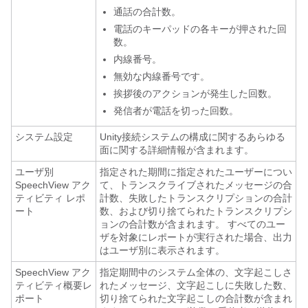
通話の合計数。
電話のキーパッドの各キーが押された回
数。
内線番号。
無効な内線番号です。
挨拶後のアクションが発生した回数。
発信者が電話を切った回数。
システム設定
Unity接続システムの構成に関するあらゆる
面に関する詳細情報が含まれます。
ユーザ別
指定された期間に指定されたユーザーについ
SpeechView アク
て、トランスクライブされたメッセージの合
ティビティ レポ
計数、失敗したトランスクリプションの合計
ート
数、および切り捨てられたトランスクリプシ
ョンの合計数が含まれます。 すべてのユー
ザを対象にレポートが実行された場合、出力
はユーザ別に表示されます。
SpeechView アク
指定期間中のシステム全体の、文字起こしさ
ティビティ概要レ
れたメッセージ、文字起こしに失敗した数、
ポート
切り捨てられた文字起こしの合計数が含まれ