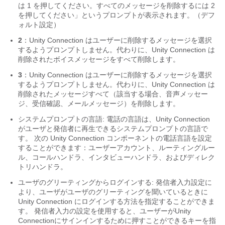
は 1 を押してください。すべてのメッセージを削除するには 2
を押してください」というプロンプトが表示されます。（デフ
ォルト設定）
2
：Unity Connection はユーザーに削除するメッセージを選択
するようプロンプトしません。代わりに、Unity Connection は
削除されたボイスメッセージをすべて削除します。
3
：Unity Connection はユーザーに削除するメッセージを選択
するようプロンプトしません。代わりに、Unity Connection は
削除されたメッセージすべて（該当する場合、音声メッセー
ジ、受信確認、メールメッセージ）を削除します。
システムプロンプトの言語: 電話の言語は、Unity Connection
がユーザと発信者に再生できるシステムプロンプトの言語で
す。 次の Unity Connection コンポーネントの電話言語を設定
することができます：ユーザーアカウント、ルーティングルー
ル、コールハンドラ、インタビューハンドラ、およびディレク
トリハンドラ。
ユーザのグリーティングからログインする: 発信者入力設定に
より、ユーザがユーザのグリーティングを聞いているときに
Unity Connection にログインする方法を指定することができま
す。 発信者入力の設定を使用すると、ユーザーがUnity
Connectionにサインインするために押すことができるキーを指