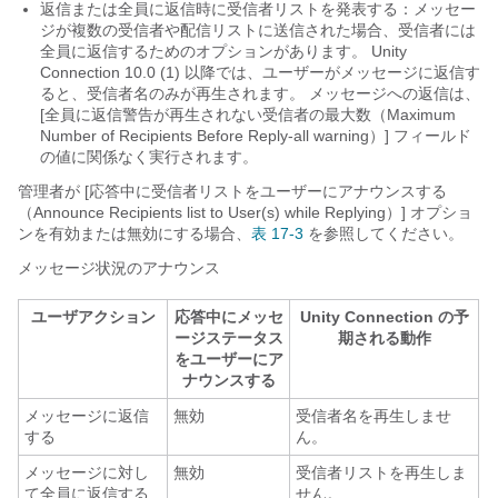
返信または全員に返信時に受信者リストを発表する：メッセー
ジが複数の受信者や配信リストに送信された場合、受信者には
全員に返信するためのオプションがあります。 Unity
Connection 10.0 (1) 以降では、ユーザーがメッセージに返信す
ると、受信者名のみが再生されます。 メッセージへの返信は、
[全員に返信警告が再生されない受信者の最大数（Maximum
Number of Recipients Before Reply-all warning）] フィールド
の値に関係なく実行されます。
管理者が [応答中に受信者リストをユーザーにアナウンスする
（Announce Recipients list to User(s) while Replying）] オプショ
ンを有効または無効にする場合、
表 17-3
を参照してください。
メッセージ状況のアナウンス
ユーザアクション
応答中にメッセ
Unity Connection の予
ージステータス
期される動作
をユーザーにア
ナウンスする
メッセージに返信
無効
受信者名を再生しませ
する
ん。
メッセージに対し
無効
受信者リストを再生しま
て全員に返信する
せん。