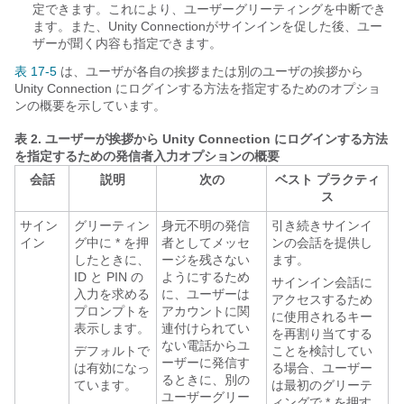
定できます。これにより、ユーザーグリーティングを中断でき
ます。また、Unity Connectionがサインインを促した後、ユー
ザーが聞く内容も指定できます。
表 17-5
は、ユーザが各自の挨拶または別のユーザの挨拶から
Unity Connection にログインする方法を指定するためのオプショ
ンの概要を示しています。
表 2.
ユーザーが挨拶から Unity Connection にログインする方法
を指定するための発信者入力オプションの概要
会話
説明
次の
ベスト プラクティ
ス
サイン
グリーティン
身元不明の発信
引き続きサインイ
イン
グ中に * を押
者としてメッセ
ンの会話を提供し
したときに、
ージを残さない
ます。
ID と PIN の
ようにするため
サインイン会話に
入力を求める
に、ユーザーは
アクセスするため
プロンプトを
アカウントに関
に使用されるキー
表示します。
連付けられてい
を再割り当てする
ない電話からユ
デフォルトで
ことを検討してい
ーザーに発信す
は有効になっ
る場合、ユーザー
るときに、別の
ています。
は最初のグリーテ
ユーザーグリー
ィングで * を押す