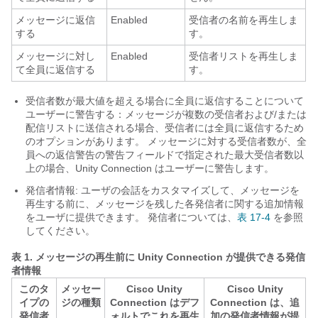
メッセージに返信
Enabled
受信者の名前を再生しま
する
す。
メッセージに対し
Enabled
受信者リストを再生しま
て全員に返信する
す。
受信者数が最大値を超える場合に全員に返信することについて
ユーザーに警告する：メッセージが複数の受信者および/または
配信リストに送信される場合、受信者には全員に返信するため
のオプションがあります。 メッセージに対する受信者数が、全
員への返信警告の警告フィールドで指定された最大受信者数以
上の場合、Unity Connection はユーザーに警告します。
発信者情報: ユーザの会話をカスタマイズして、メッセージを
再生する前に、メッセージを残した各発信者に関する追加情報
をユーザに提供できます。 発信者については、
表 17-4
を参照
してください。
表 1.
メッセージの再生前に Unity Connection が提供できる発信
者情報
このタ
メッセー
Cisco Unity
Cisco Unity
イプの
ジの種類
Connection はデフ
Connection は、追
発信者
ォルトでこれを再生
加の発信者情報が提