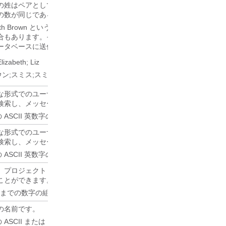
の姓はペアとしてデータベースに保存されます。 複数の代替名を送信す
の数が同じであることを確認します。
beth Brown というユーザーがいて、「Liz」ということもあれば、「Smi
ります。その場合、次の AltFirstNames と AltLastNames を入
ータベースに送信されるようにします。
Elizabeth; Liz
ン;スミス;スミス
形式でのユーザの名の別の綴り (ASCII のみの文字など)。 この値は
検索し、メッセージを宛先指定するために使用されます。
の ASCII 英数字の任意の組み合わせ。
形式でのユーザの名の別の綴り (ASCII のみの文字など)。 この値は
検索し、メッセージを宛先指定するために使用されます。
の ASCII 英数字の任意の組み合わせ。
、プロジェクト コードなど、ユーザに関する組織固有の情報です。 こ
ことができます。
2 桁までの数字の組み合わせ。
の名前です。
 ASCII または Unicode 文字の任意の組み合わせ。