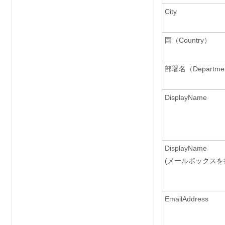
City
国（Country）
部署名（Departme
DisplayName
DisplayName
(メールボックスを
EmailAddress