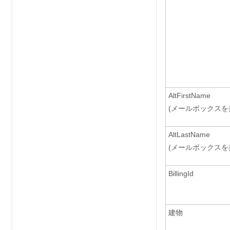
AltFirstName
(メールボックスを
AltLastName
(メールボックスを
BillingId
建物