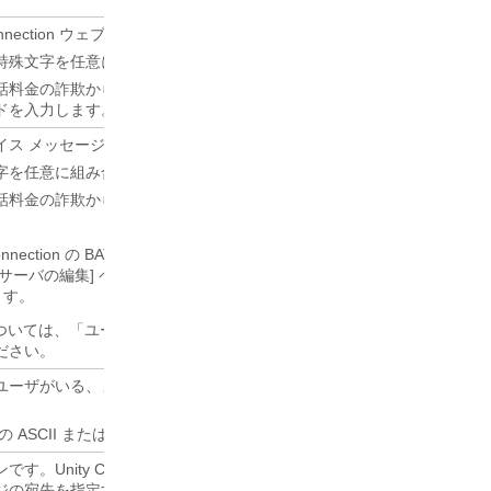
 Connection ウェブ アプリケーションにアクセスするために入力する固有
字を任意に組み合わせます：~!@#$%^&*()-_+={}|[]:"';<>?/\。
金の詐欺から Unity Connection を保護するために、8 文字以上
ドを入力します。
イス メッセージにアクセスするために入力する固有の番号です。
の数字を任意に組み合わせます。
金の詐欺から Unity Connection を保護するために、6 桁以上の複雑な
 Connection の BAT を通じて複数のユーザの電話 PIN を更新するたびに
L サーバの編集] ページで有効になっている場合、PIN はユーザの Cisco Uni
ます。
については、「ユーザ設定」の章の「
Unity Connection と Cisco Unified
ださい。
ユーザがいる、またはユーザが関連付けられている場所の家番号や通り
の ASCII または Unicode 文字の任意の組み合わせ。
す。Unity Connection は、ユーザーまたは発信者が音声認識を使
ジの宛先を指定するときに、代替名を考慮します。