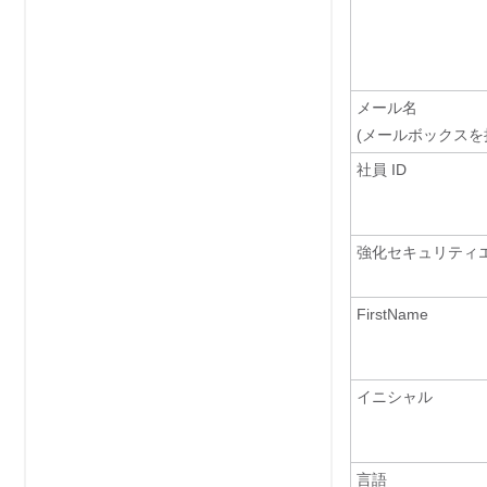
メール名
(メールボックスを
社員 ID
強化セキュリティ
FirstName
イニシャル
言語