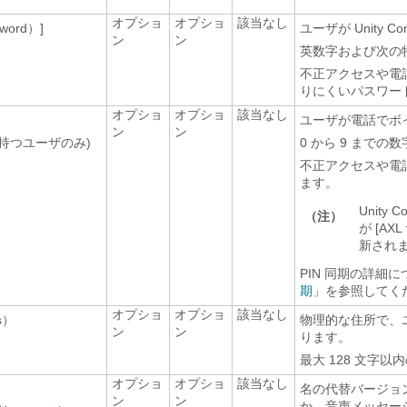
オプショ
オプショ
該当なし
ord）]
ユーザが Unity
ン
ン
英数字および次の特殊文
不正アクセスや電話料
りにくいパスワー
オプショ
オプショ
該当なし
ユーザが電話でボ
ン
ン
持つユーザのみ)
0 から 9 まで
不正アクセスや電話料
ます。
Unity
（注）
が [AX
新され
PIN 同期の詳細
期
」を参照してく
オプショ
オプショ
該当なし
s）
物理的な住所で、
ン
ン
ります。
最大 128 文字以内
オプショ
オプショ
該当なし
名の代替バージョンで
ン
ン
か、音声メッセー