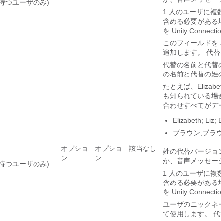
持つユーザのみ)
1 人のユーザに複
含める必要がある
を Unity Conne
このフィールドを 
追加します。 代
代替の名前と代替
の名前と代替の姓
たとえば、Eliza
も知られている場合もあ
合わせすべてがデ
Elizabeth; Liz; 
ブラウン;ブラウ
オプショ
オプショ
該当なし
姓の代替バージョンで
ン
ン
か、音声メッセー
持つユーザのみ)
1 人のユーザに複
含める必要がある
を Unity Conne
ユーザのニックネー
て使用します。 