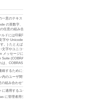
の一意のテキスト名です。
Unicode の英数字、ピリオド、カンマ、スペース、および特殊文字 `、~、!
' の任意の組み合わせ、最大 64 文字まで。
ィールドには印刷可能な ASCII 文字のみを使用してください。一部のメ
I 文字や Unicode に対応していないためです。 (印刷されない ASCII 
です。) たとえば、IMAP は印刷可能な ASCII 文字を含むユーザー名の
い文字やユニコードが含まれるエイリアスを持つユーザーは、IMAP ク
ection メッセージにアクセスすることができません。 さらに、Cisco Object B
lication Suite (COBRAS) では、このようなユーザへのメッセージのバッ
は、COBRAS が IMAP を使用してバックアップを実行するためです。
連絡するためにダイヤルする番号です。
ン内のユーザ間で一意である必要があります。
の任意の組み合わせで、3から40文字の長さです。
トに適用するユーザテンプレートの固有のテキスト名です。
teAlias に管理者用テンプレートを指定した場合、ユーザはメールボック