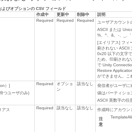
よびオプションの CSV フィールド
作成中
更新中
削除中
説明
Required
Required
Required
ユーザアカウント
ASCII または 
%、^、&、-、_、
[エイリアス] フ
刷されない ASCI
0x20 以下の文字
ため、印刷されな
で Unity Conn
Restore App
ができません。これ
Required
オプショ
該当なし
on）]
発信者がユーザに
ン
持つユーザのみ)
値はパーティショ
ASCII 英数字
Required
該当なし
該当なし
リアス
作成時にアカウン
Templa
注
意