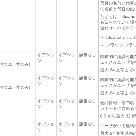
代替の名前と代替
の名前と代替の姓
たとえば、Eliza
も知られている場合もあ
合わせすべてがデ
Elizabeth; Liz; 
ブラウン;ブラウ
オプショ
オプショ
該当なし
国際的に認識可能な
ン
ン
ェイスがユーザを
持つユーザのみ)
最大 64 文字まで
オプショ
オプショ
該当なし
国際的に認識可能な
ン
ン
ェイスがユーザを
持つユーザのみ)
最大 64 文字まで
オプショ
オプショ
該当なし
会計情報、部門名
ン
ン
レポートに含める
0 9 から最大 3
オプショ
オプショ
該当なし
ユーザがいる建物
ン
ン
最大 64 文字以内の