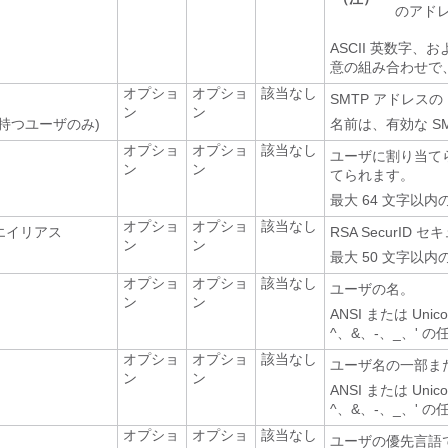
のアド
ASCII 英数字
意の組み合わせで、
オプショ
オプショ
該当なし
SMTP アドレス
ン
ン
持つユーザのみ)
名前は、有効な SM
オプショ
オプショ
該当なし
ユーザに割り当て
ン
ン
てられます。
最大 64 文字以内の
オプショ
オプショ
該当なし
エイリアス
RSA Secur
ン
ン
最大 50 文字以内の
オプショ
オプショ
該当なし
ユーザの名。
ン
ン
ANSI または U
^、&、-、_、' 
オプショ
オプショ
該当なし
ユーザ名の一部ま
ン
ン
ANSI または U
^、&、-、_、' 
オプショ
オプショ
該当なし
ユーザの優先言語