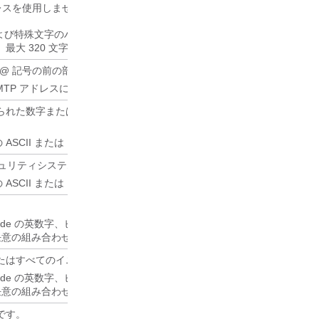
レスを使用しません。
、および特殊文字のハイフン、アンダースコア、ピリオド、およびアットマーク 
最大 320 文字です。
の @ 記号の前の部分を構成するために使用される名前。
TP アドレスに変換できない Unicode エイリアスに必要です。
られた数字または英数字の識別子で、通常は採用または組織との関係に
 ASCII または Unicode 文字の任意の組み合わせ。
ID セキュリティシステムでユーザの識別と認証に使用される一意のテキスト名
 ASCII または Unicode 文字の任意の組み合わせ。
nicode の英数字、ピリオド、カンマ、スペース、および特殊文字 `、~、!
の任意の組み合わせ、最大 64 文字まで。
たはすべてのイニシャル。
nicode の英数字、ピリオド、カンマ、スペース、および特殊文字 `、~、!
の任意の組み合わせ、最大 6 文字まで。
です。