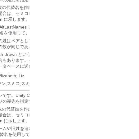
数の代替名を作成/更新するには、セミコロン (;) で区切ります。 代替
場合は、セミコロンの前に別のセミコロンを付けて、名前にセミコロン
ction に示します。
AltLastNames フィールドと組み合わせて使用し、ユーザのニックネ
替名を使用して、読みにくい名前のふりがなを追加することもできます。
の姓はペアとしてデータベースに保存されます。 複数の代替名を送信す
の数が同じであることを確認します。
beth Brown というユーザーがいて、「Liz」ということもあれば、「Smi
ります。その場合、次の AltFirstNames と AltLastNames を入
ータベースに送信されるようにします。
Elizabeth; Liz
ン;スミス;スミス
す。Unity Connection は、ユーザーまたは発信者が音声認識を使
ジの宛先を指定するときに、代替名を考慮します。
数の代替姓を作成/更新するには、セミコロン (;) で区切ります。 代替
場合は、セミコロンの前に別のセミコロンを付けて、名前にセミコロン
ction に示します。
ムや旧姓を追加するには、このフィールドを AltFirstNames フィー
代替名を使用して、読みにくい名前のふりがなを追加することもできます