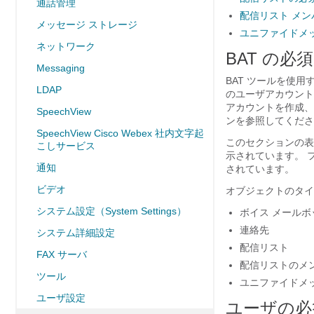
通話管理
配信リスト メン
メッセージ ストレージ
ユニファイドメッ
ネットワーク
BAT の必
Messaging
BAT ツールを使用
LDAP
のユーザアカウント
アカウントを作成、
SpeechView
ンを参照してくださ
SpeechView Cisco Webex 社内文字起
このセクションの表
こしサービス
示されています。 
通知
されています。
ビデオ
オブジェクトのタイ
システム設定（System Settings）
ボイス メール
連絡先
システム詳細設定
配信リスト
FAX サーバ
配信リストのメ
ツール
ユニファイドメ
ユーザ設定
ユーザの必