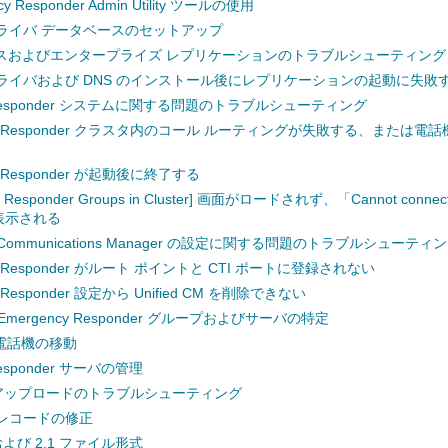
cy Responder Admin Utility ツールの使用
ライバ データベースのセットアップ
スおよびエンタープライズ レプリケーションのトラブルシューティング
ライバおよび DNS のインストール後にレプリケーションの起動に失敗
y Responder システムに関する問題のトラブルシューティング
ncy Responder クラスタ内のコール ルーティングが失敗する、または
cy Responder が起動後に終了する
y Responder Groups in Cluster] 画面がロードされず、「Cannot connect t
が表示される
fied Communications Manager の設定に関する問題のトラブルシューティ
cy Responder がルート ポイントと CTI ポートに登録されない
y Responder 設定から Unified CM を削除できない
mergency Responder グループおよびサーバの特定
電話機の移動
Responder サーバの管理
のアップロードのトラブルシューティング
タ レコードの修正
0 および 2.1 ファイル形式