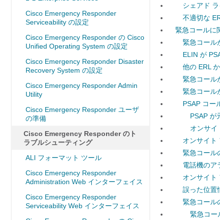
シェアド ラ
Cisco Emergency Responder
不適切な ER
Serviceability の設定
緊急コールに
Cisco Emergency Responder の Cisco
緊急コールが 
Unified Operating System の設定
ELIN が 
Cisco Emergency Responder Disaster
他の ERL
Recovery System の設定
緊急コールが
Cisco Emergency Responder Admin
緊急コール
Utility
PSAP コ
Cisco Emergency Responder ユーザ
PSAP
の準備
オンサイ
Cisco Emergency Responder のト
オンサイト
ラブルシューティング
緊急コール
ALI フォーマット ツール
電話機のア
Cisco Emergency Responder
オンサイト
Administration Web インターフェイス
誤った位置
Cisco Emergency Responder
緊急コール
Serviceability Web インターフェイス
緊急コー