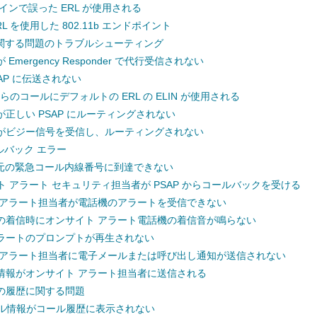
インで誤った ERL が使用される
L を使用した 802.11b エンドポイント
関する問題のトラブルシューティング
Emergency Responder で代行受信されない
PSAP に伝送されない
 からのコールにデフォルトの ERL の ELIN が使用される
正しい PSAP にルーティングされない
がビジー信号を受信し、ルーティングされない
ールバック エラー
 が元の緊急コール内線番号に到達できない
ト アラート セキュリティ担当者が PSAP からコールバックを受ける
 アラート担当者が電話機のアラートを受信できない
の着信時にオンサイト アラート電話機の着信音が鳴らない
ラートのプロンプトが再生されない
 アラート担当者に電子メールまたは呼び出し通知が送信されない
情報がオンサイト アラート担当者に送信される
の履歴に関する問題
ル情報がコール履歴に表示されない