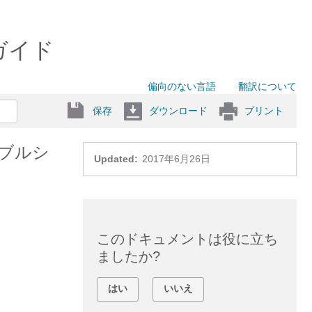
 ガイド
偏向のない言語
翻訳について
保存
ダウンロード
プリント
トラブルシ
Updated:
2017年6月26日
このドキュメントは役に立ち
ましたか?
はい
いいえ