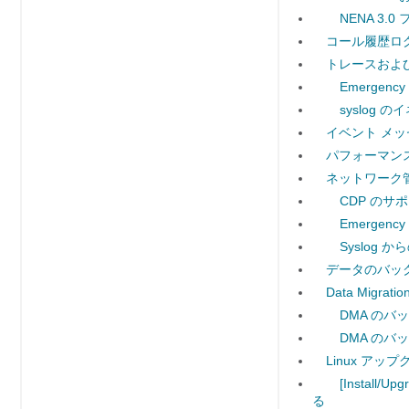
NENA 3.
コール履歴ロ
トレースおよ
Emergen
syslog 
イベント メッ
パフォーマン
ネットワーク
CDP のサ
Emergenc
Syslog 
データのバッ
Data Migra
DMA の
DMA の
Linux ア
[Install
る