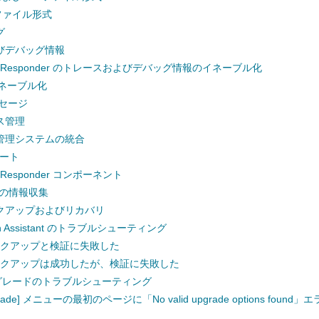
0 ファイル形式
グ
びデバッグ情報
cy Responder のトレースおよびデバッグ情報のイネーブル化
のイネーブル化
セージ
ス管理
管理システムの統合
ポート
y Responder コンポーネント
からの情報収集
クアップおよびリカバリ
tion Assistant のトラブルシューティング
バックアップと検証に失敗した
バックアップは成功したが、検証に失敗した
ップグレードのトラブルシューティング
/Upgrade] メニューの最初のページに「No valid upgrade options fou