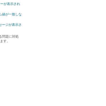
d」エラーが表示され
クサム値が一致しな
セージが表示さ
性がある問題に対処
ます。