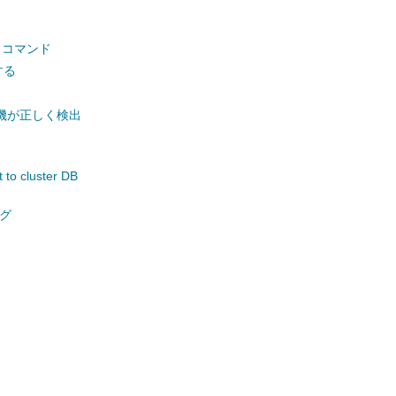
 コマンド
する
電話機が正しく検出
o cluster DB
ング