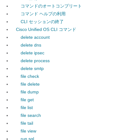
コマンドのオートコンプリート
コマンド ヘルプの利用
CLI セッションの終了
Cisco Unified OS CLI コマンド
delete account
delete dns
delete ipsec
delete process
delete smtp
file check
file delete
file dump
file get
file list
file search
file tail
file view
run sql