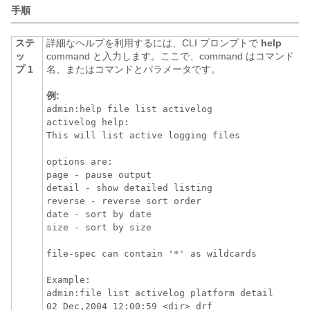
手順
ステ
詳細なヘルプを利用するには、CLI プロンプトで
help
ッ
command と入力します。ここで、command はコマンド
プ 1
名、またはコマンドとパラメータです。
例:
admin:help file list activelog

activelog help:

This will list active logging files

options are:

page - pause output

detail - show detailed listing

reverse - reverse sort order

date - sort by date

size - sort by size

file-spec can contain '*' as wildcards

Example:

admin:file list activelog platform detail

02 Dec,2004 12:00:59 <dir> drf
