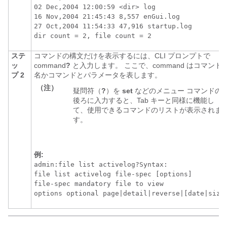
02 Dec,2004 12:00:59 <dir> log

16 Nov,2004 21:45:43 8,557 enGui.log

27 Oct,2004 11:54:33 47,916 startup.log

dir count = 2, file count = 2
ステ
コマンドの構文だけを表示するには、CLI プロンプトで
ッ
command
?
と入力します。 ここで、command はコマンド
プ 2
名かコマンドとパラメータを表します。
（注）
疑問符（
?
）を
set
などのメニュー コマンドの
後ろに入力すると、Tab
キーと同様に機能し
て、使用できるコマンドのリストが表示されま
す。
例:
admin:file list activelog?Syntax:

file list activelog file-spec [options]

file-spec mandatory file to view

options optional page|detail|reverse|[date|size