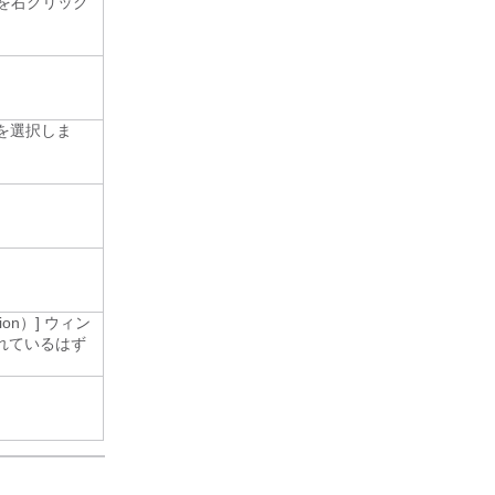
DN を右クリック
を選択しま
ion）] ウィン
載されているはず