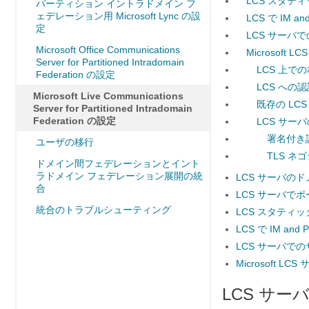
LCS スタティ
パーティション イントラドメイン フ
ェデレーション用 Microsoft Lync の設
LCS で IM 
定
LCS サーバ
Microsoft Office Communications
Microsoft 
Server for Partitioned Intradomain
LCS 上での
Federation の設定
LCS へ
Microsoft Live Communications
既存の LC
Server for Partitioned Intradomain
Federation の設定
LCS サ
署名付き
ユーザの移行
TLS 
ドメイン間フェデレーションとイント
ラドメイン フェデレーション展開の統
LCS サーバの
合
LCS サーバでポ
統合のトラブルシューティング
LCS スタティッ
LCS で IM a
LCS サーバで
Microsoft L
LCS サ