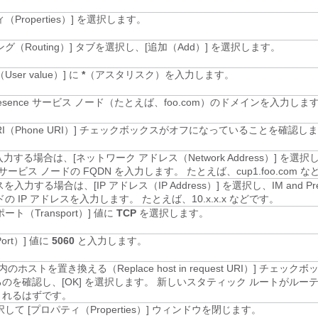
Properties）]
を選択します。
グ（Routing）]
タブを選択し、[追加（Add）]
を選択します。
ser value）] に
*
（アスタリスク）を入力します。
Presence サービス
ノード（たとえば、foo.com）のドメインを入力しま
I（Phone URI）]
チェックボックスがオフになっていることを確認しま
入力する場合は、[ネットワーク アドレス（Network Address）]
を選択
e サービス
ノードの FQDN を入力します。 たとえば、cup1.foo.com 
スを入力する場合は、[IP アドレス（IP Address）]
を選択し、
IM and P
の IP アドレスを入力します。 たとえば、10.x.x.x などです。
ート（Transport）] 値に
TCP
を選択します。
ort）] 値に
5060
と入力します。
 内のホストを置き換える（Replace host in request URI）]
チェックボ
のを確認し、[OK]
を選択します。 新しいスタティック ルートがルーテ
されるはずです。
して [プロパティ（Properties）] ウィンドウを閉じます。