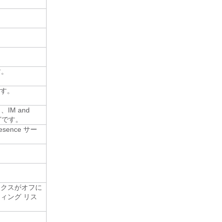
す。
す。
し、
IM and
などです。
resence サー
ックスがオフに
ィング リス