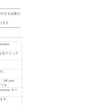
手順を実行する必要が
あります。
ative
ーバ名を右クリック
す。
し、
IM and
などです。
resence サー
ます。