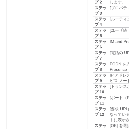
プ 2
します。
ステッ
[プロパティ（
プ 3
ステッ
[ルーティン
プ 4
ステッ
[ユーザ値（U
プ 5
ステッ
IM and 
プ 6
ステッ
[電話の UR
プ 7
ステッ
FQDN を
プ 8
Presenc
ステッ
IP アドレ
プ 9
ビス
ノード
ステッ
[トランスポ
プ 10
ステッ
[ポート（P
プ 11
ステッ
[要求 URI
プ 12
なっている
トに表示
ステッ
[OK]
を選択