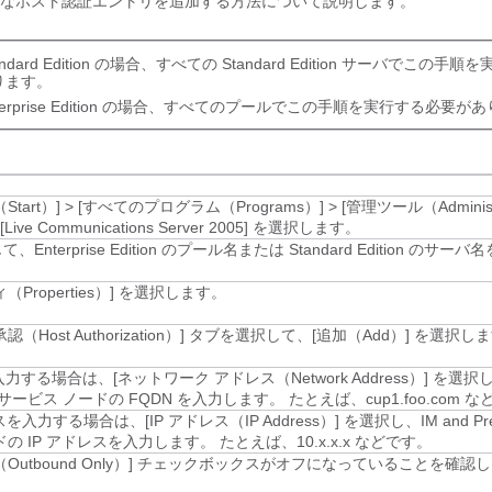
なホスト認証エントリを追加する方法について説明します。
andard Edition の場合、すべての Standard Edition サーバでこの
ります。
terprise Edition の場合、すべてのプールでこの手順を実行する必要が
tart）]
>
[すべてのプログラム（Programs）]
>
[管理ツール（Administr
[Live Communications Server 2005]
を選択します。
Enterprise Edition のプール名または Standard Edition のサ
Properties）]
を選択します。
（Host Authorization）]
タブを選択して、[追加（Add）]
を選択しま
入力する場合は、[ネットワーク アドレス（Network Address）]
を選択
e サービス
ノードの FQDN を入力します。 たとえば、cup1.foo.com 
スを入力する場合は、[IP アドレス（IP Address）]
を選択し、
IM and P
の IP アドレスを入力します。 たとえば、10.x.x.x などです。
utbound Only）]
チェックボックスがオフになっていることを確認し