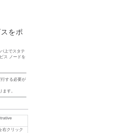
ービスをポ
ーバ上でスタテ
サービス
ノードを
手順を実行する必要が
あります。
ative
ーバ名を右クリック