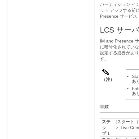
パーティション イ
ット アップする前に
Presence サービス
LCS サー
IM and Presence
に暗号化されていない 
設定する必要がありま
す。
St
（注）
あ
En
あ
手順
ステ
[スタート（S
ッ
>
[Live Com
プ 1