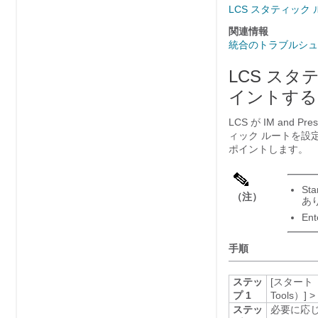
LCS スタティック 
関連情報
統合のトラブルシュ
LCS スタテ
イントする
LCS が
IM and Pr
ィック ルートを設
ポイントします。
St
（注）
あ
En
手順
ステッ
[スタート（S
プ 1
Tools）]
>
ステッ
必要に応じて、