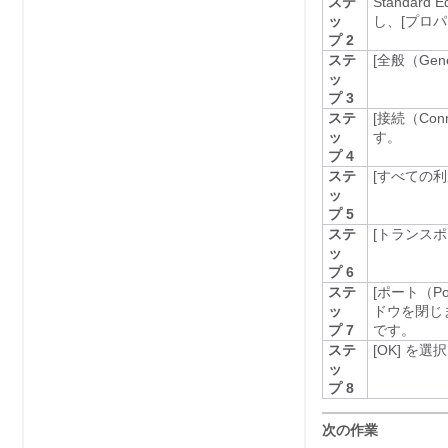
ステ
Standard
ッ
し、[プロパテ
プ 2
ステ
[全般（Gene
ッ
プ 3
ステ
[接続（Con
ッ
す。
プ 4
ステ
[すべての利用可
ッ
プ 5
ステ
[トランスポー
ッ
プ 6
ステ
[ポート（Po
ッ
ドウを閉じま
プ 7
です。
ステ
[OK]
を選択し
ッ
プ 8
次の作業