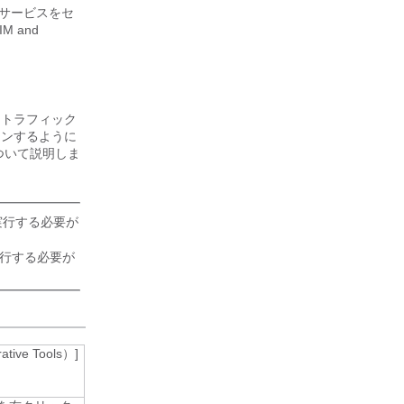
ce サービス
をセ
IM and
P トラフィック
ッスンするように
について説明しま
手順を実行する必要が
を実行する必要が
ive Tools）]