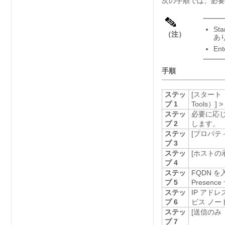
次の手順では、必要
St
（注）
あ
En
手順
ステッ
[スタート（S
プ 1
Tools）]
>
ステッ
必要に応じて、
プ 2
します。
ステッ
[プロパティ（
プ 3
ステッ
[ホストの承認
プ 4
ステッ
FQDN を
プ 5
Presenc
ステッ
IP アドレ
プ 6
ビス
ノード
ステッ
[送信のみ（O
プ 7